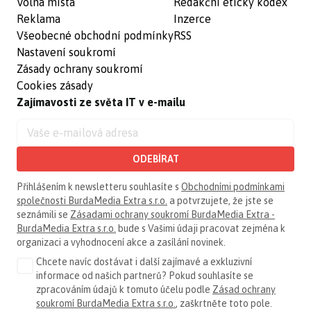
Volná místa
Redakční etický kodex
Reklama
Inzerce
Všeobecné obchodní podmínky
RSS
Nastavení soukromí
Zásady ochrany soukromí
Cookies zásady
Zajímavosti ze světa IT v e-mailu
ODEBÍRAT
Přihlášením k newsletteru souhlasíte s
Obchodními podmínkami
společnosti BurdaMedia Extra s.r.o.
a potvrzujete, že jste se
seznámili se
Zásadami ochrany soukromí BurdaMedia Extra -
BurdaMedia Extra s.r.o.
bude s Vašimi údaji pracovat zejména k
organizaci a vyhodnocení akce a zasílání novinek.
Chcete navíc dostávat i další zajímavé a exkluzivní
informace od našich partnerů? Pokud souhlasíte se
zpracováním údajů k tomuto účelu podle
Zásad ochrany
soukromí BurdaMedia Extra s.r.o.
, zaškrtněte toto pole.