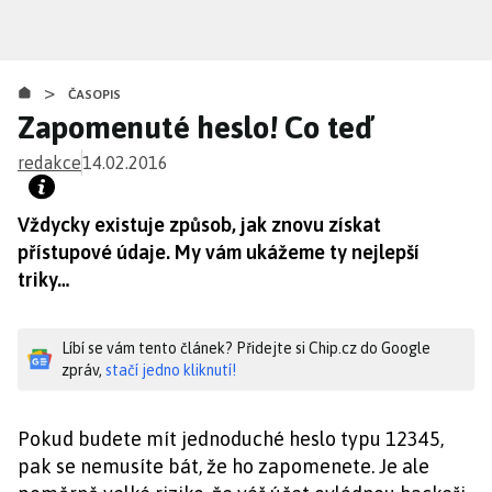
Přejít
k
hlavnímu
>
obsahu
ČASOPIS
Zapomenuté heslo! Co teď
redakce
14.02.2016
Vždycky existuje způsob, jak znovu získat
přístupové údaje. My vám ukážeme ty nejlepší
triky…
Líbí se vám tento článek? Přidejte si Chip.cz do Google
zpráv,
stačí jedno kliknutí!
Pokud budete mít jednoduché heslo typu 12345,
pak se nemusíte bát, že ho zapomenete. Je ale