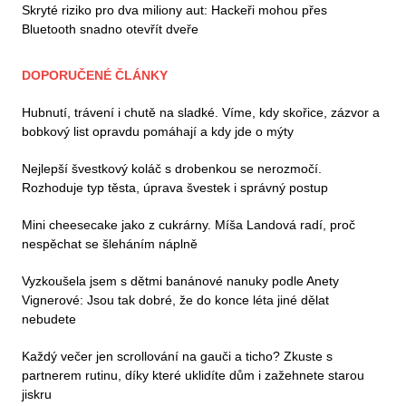
Skryté riziko pro dva miliony aut: Hackeři mohou přes
Bluetooth snadno otevřít dveře
DOPORUČENÉ ČLÁNKY
Hubnutí, trávení i chutě na sladké. Víme, kdy skořice, zázvor a
bobkový list opravdu pomáhají a kdy jde o mýty
Nejlepší švestkový koláč s drobenkou se nerozmočí.
Rozhoduje typ těsta, úprava švestek i správný postup
Mini cheesecake jako z cukrárny. Míša Landová radí, proč
nespěchat se šleháním náplně
Vyzkoušela jsem s dětmi banánové nanuky podle Anety
Vignerové: Jsou tak dobré, že do konce léta jiné dělat
nebudete
Každý večer jen scrollování na gauči a ticho? Zkuste s
partnerem rutinu, díky které uklidíte dům i zažehnete starou
jiskru