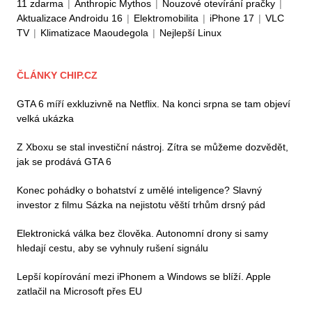
11 zdarma
|
Anthropic Mythos
|
Nouzové otevírání pračky
|
Aktualizace Androidu 16
|
Elektromobilita
|
iPhone 17
|
VLC
TV
|
Klimatizace Maoudegola
|
Nejlepší Linux
ČLÁNKY CHIP.CZ
GTA 6 míří exkluzivně na Netflix. Na konci srpna se tam objeví
velká ukázka
Z Xboxu se stal investiční nástroj. Zítra se můžeme dozvědět,
jak se prodává GTA 6
Konec pohádky o bohatství z umělé inteligence? Slavný
investor z filmu Sázka na nejistotu věští trhům drsný pád
Elektronická válka bez člověka. Autonomní drony si samy
hledají cestu, aby se vyhnuly rušení signálu
Lepší kopírování mezi iPhonem a Windows se blíží. Apple
zatlačil na Microsoft přes EU