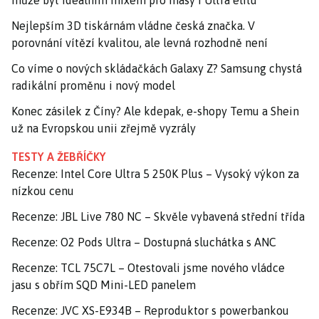
může být ideálním mixem pro masy i Ultra elitu
Nejlepším 3D tiskárnám vládne česká značka. V
porovnání vítězí kvalitou, ale levná rozhodně není
Co víme o nových skládačkách Galaxy Z? Samsung chystá
radikální proměnu i nový model
Konec zásilek z Číny? Ale kdepak, e-shopy Temu a Shein
už na Evropskou unii zřejmě vyzrály
TESTY A ŽEBŘÍČKY
Recenze: Intel Core Ultra 5 250K Plus – Vysoký výkon za
nízkou cenu
Recenze: JBL Live 780 NC – Skvěle vybavená střední třída
Recenze: O2 Pods Ultra – Dostupná sluchátka s ANC
Recenze: TCL 75C7L – Otestovali jsme nového vládce
jasu s obřím SQD Mini-LED panelem
Recenze: JVC XS-E934B – Reproduktor s powerbankou