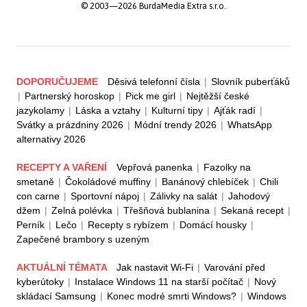
© 2003—2026 BurdaMedia Extra s.r.o.
DOPORUČUJEME
Děsivá telefonní čísla
|
Slovník puberťáků
|
Partnerský horoskop
|
Pick me girl
|
Nejtěžší české
jazykolamy
|
Láska a vztahy
|
Kulturní tipy
|
Ajťák radí
|
Svátky a prázdniny 2026
|
Módní trendy 2026
|
WhatsApp
alternativy 2026
RECEPTY A VAŘENÍ
Vepřová panenka
|
Fazolky na
smetaně
|
Čokoládové muffiny
|
Banánový chlebíček
|
Chili
con carne
|
Sportovní nápoj
|
Zálivky na salát
|
Jahodový
džem
|
Zelná polévka
|
Třešňová bublanina
|
Sekaná recept
|
Perník
|
Lečo
|
Recepty s rybízem
|
Domácí housky
|
Zapečené brambory s uzeným
AKTUÁLNÍ TÉMATA
Jak nastavit Wi-Fi
|
Varování před
kyberútoky
|
Instalace Windows 11 na starší počítač
|
Nový
skládací Samsung
|
Konec modré smrti Windows?
|
Windows