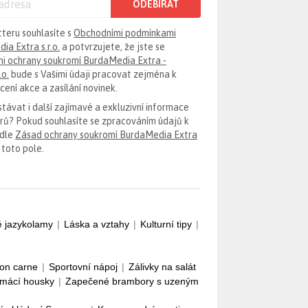
ODEBÍRAT
tteru souhlasíte s
Obchodními podmínkami
ia Extra s.r.o.
a potvrzujete, že jste se
i ochrany soukromí BurdaMedia Extra -
.o.
bude s Vašimi údaji pracovat zejména k
ení akce a zasílání novinek.
távat i další zajímavé a exkluzivní informace
erů? Pokud souhlasíte se zpracováním údajů k
odle
Zásad ochrany soukromí BurdaMedia Extra
 toto pole.
é jazykolamy
|
Láska a vztahy
|
Kulturní tipy
|
con carne
|
Sportovní nápoj
|
Zálivky na salát
mácí housky
|
Zapečené brambory s uzeným