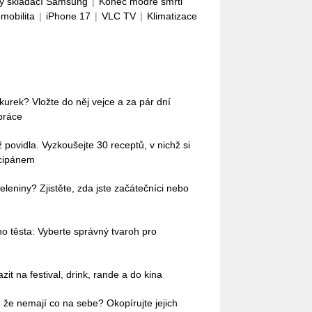
ý skládací Samsung
|
Konec modré smrti
omobilita
|
iPhone 17
|
VLC TV
|
Klimatizace
okurek? Vložte do něj vejce a za pár dní
práce
povidla. Vyzkoušejte 30 receptů, v nichž si
rcipánem
leniny? Zjistěte, zda jste začátečníci nebo
o těsta: Vyberte správný tvaroh pro
it na festival, drink, rande a do kina
 že nemají co na sebe? Okopírujte jejich