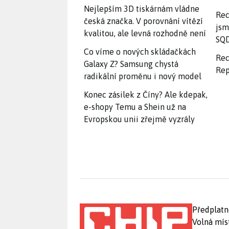
Nejlepším 3D tiskárnám vládne
Rec
česká značka. V porovnání vítězí
jsm
kvalitou, ale levná rozhodně není
SQD
Co víme o nových skládačkách
Rec
Galaxy Z? Samsung chystá
Rep
radikální proměnu i nový model
Konec zásilek z Číny? Ale kdepak,
e-shopy Temu a Shein už na
Evropskou unii zřejmě vyzrály
Předplatn
Volná mís