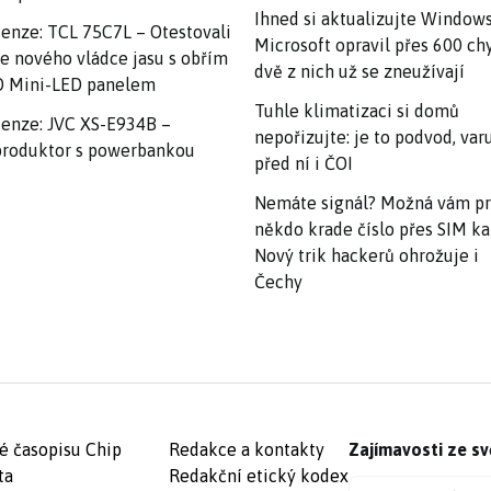
Ihned si aktualizujte Windows
enze: TCL 75C7L – Otestovali
Microsoft opravil přes 600 ch
e nového vládce jasu s obřím
dvě z nich už se zneužívají
 Mini-LED panelem
Tuhle klimatizaci si domů
enze: JVC XS-E934B –
nepořizujte: je to podvod, var
roduktor s powerbankou
před ní i ČOI
Nemáte signál? Možná vám p
někdo krade číslo přes SIM ka
Nový trik hackerů ohrožuje i
Čechy
é časopisu Chip
Redakce a kontakty
Zajímavosti ze sv
ta
Redakční etický kodex