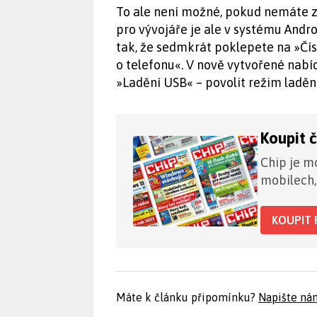
To ale není možné, pokud nemáte z
pro vývojáře je ale v systému Andro
tak, že sedmkrát poklepete na »Čís
o telefonu«. V nově vytvořené nabí
»Ladění USB« – povolit režim ladě
Koupit 
Chip je mo
mobilech,
KOUPIT 
Máte k článku připomínku?
Napište ná