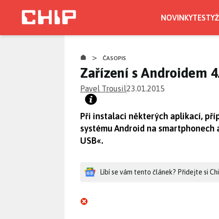
Přejít
k
NOVINKY
TESTY
Ž
hlavnímu
obsahu
>
ČASOPIS
Zařízení s Androidem 4
Pavel Trousil
23.01.2015
Při instalaci některých aplikací, př
systému Android na smartphonech a
USB«.
Líbí se vám tento článek? Přidejte si C