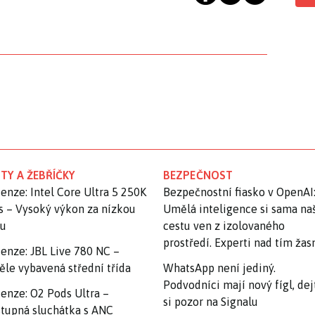
TY A ŽEBŘÍČKY
BEZPEČNOST
enze: Intel Core Ultra 5 250K
Bezpečnostní fiasko v OpenAI
s – Vysoký výkon za nízkou
Umělá inteligence si sama na
nu
cestu ven z izolovaného
prostředí. Experti nad tím ža
enze: JBL Live 780 NC –
ěle vybavená střední třída
WhatsApp není jediný.
Podvodníci mají nový fígl, dej
enze: O2 Pods Ultra –
si pozor na Signalu
tupná sluchátka s ANC