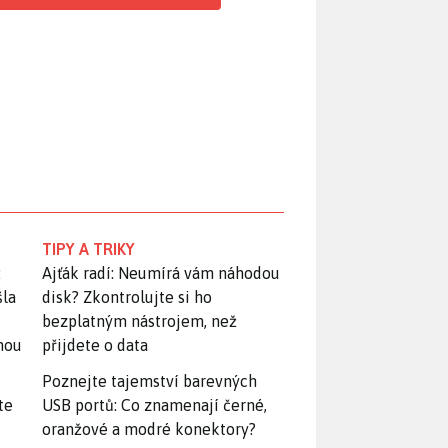
TIPY A TRIKY
:
Ajťák radí: Neumírá vám náhodou
šla
disk? Zkontrolujte si ho
bezplatným nástrojem, než
snou
přijdete o data
Poznejte tajemství barevných
te
USB portů: Co znamenají černé,
oranžové a modré konektory?