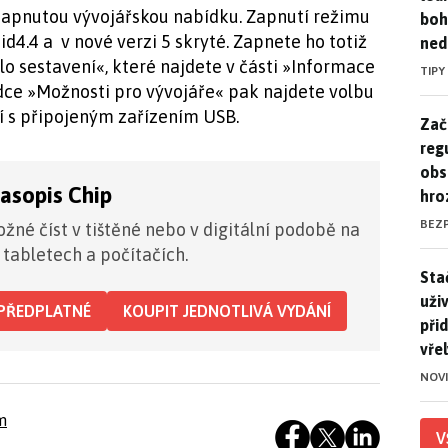
apnutou vývojářskou nabídku. Zapnutí režimu
boh
id4.4 a v nové verzi 5 skryté. Zapnete ho totiž
ned
lo sestavení«, které najdete v části »Informace
TIPY
dce »Možnosti pro vývojáře« pak najdete volbu
ní s připojeným zařízením USB.
Zač
Zač
reg
obs
časopis Chip
hro
BEZ
žné číst v tištěné nebo v digitální podobě na
 tabletech a počítačích.
Stač
Sta
uži
PŘEDPLATNÉ
KOUPIT JEDNOTLIVÁ VYDÁNÍ
při
vře
NOV
m
V