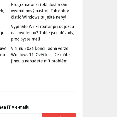
.
Programátor si řekl dost a sám
yb,
vyvinul nový nástroj. Tak dobrý
čistič Windows tu ještě nebyl
Vypínáte Wi-Fi router při odjezdu
uje
na dovolenou? Tohle jsou důvody,
proč byste měli
rávě
V říjnu 2026 končí jedna verze
rtu.
Windows 11. Ověřte si, že máte
jinou a nebudete mít problém
ěta IT v e-mailu