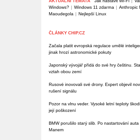
AKTUÁLNÍ TÉMATA
Jak nastavit Wi-Fi
|
Va
Windows?
|
Windows 11 zdarma
|
Anthropic
Maoudegola
|
Nejlepší Linux
ČLÁNKY CHIP.CZ
Začala platit evropská regulace umělé intelig
jinak hrozí astronomické pokuty
Japonský vývojář přidá do své hry češtinu. Stač
vztah obou zemí
Rusové inovovali své drony. Expert objevil no
rušení signálu
Pozor na vlnu veder. Vysoké letní teploty škodí 
její poškození
BMW porušilo starý slib. Po nastartování auta
Manem