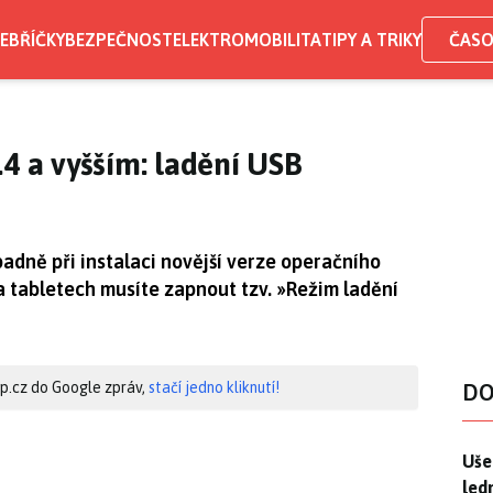
EBŘÍČKY
BEZPEČNOST
ELEKTROMOBILITA
TIPY A TRIKY
ČASO
.4 a vyšším: ladění USB
ípadně při instalaci novější verze operačního
 tabletech musíte zapnout tzv. »Režim ladění
hip.cz do Google zpráv,
stačí jedno kliknutí!
DO
Uše
Uše
led