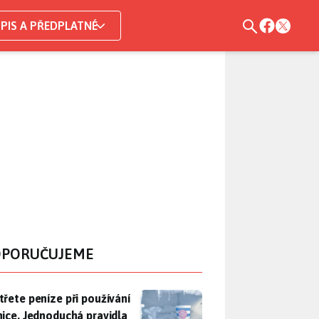
PIS A PŘEDPLATNÉ
PORUČUJEME
třete peníze při používání lednice. Jednoduchá pravidla bohuž
třete peníze při používání
nice. Jednoduchá pravidla