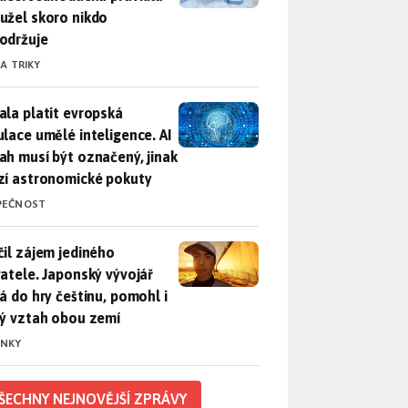
užel skoro nikdo
održuje
 A TRIKY
ala platit evropská regulace umělé inteligence. AI obsah musí
ala platit evropská
ulace umělé inteligence. AI
ah musí být označený, jinak
zí astronomické pokuty
PEČNOST
il zájem jediného uživatele. Japonský vývojář přidá do hry češ
čil zájem jediného
vatele. Japonský vývojář
dá do hry češtinu, pomohl i
lý vztah obou zemí
INKY
ŠECHNY NEJNOVĚJŠÍ ZPRÁVY