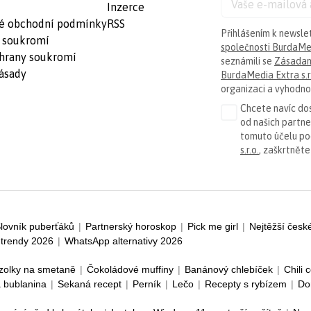
Inzerce
é obchodní podmínky
RSS
Přihlášením k newsle
 soukromí
společnosti BurdaMed
hrany soukromí
seznámili se
Zásadam
ásady
BurdaMedia Extra s.r
organizaci a vyhodnoc
Chcete navíc dos
od našich partn
tomuto účelu p
s.r.o.
, zaškrtněte
lovník puberťáků
|
Partnerský horoskop
|
Pick me girl
|
Nejtěžší česk
trendy 2026
|
WhatsApp alternativy 2026
zolky na smetaně
|
Čokoládové muffiny
|
Banánový chlebíček
|
Chili 
 bublanina
|
Sekaná recept
|
Perník
|
Lečo
|
Recepty s rybízem
|
Do