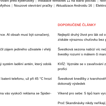
rování před kyberútoky
|
Instalace Windows 11 na starší počítač
|
Nov
 Mythos
|
Nouzové otevírání pračky
|
Aktualizace Androidu 16
|
Elektr
DOPORUČENÉ ČLÁNKY
ence. AI obsah musí být označený,
Nejlepší druhý život pro lák od 
získáte výraznou chuťovku bez 
il zájem jediného uživatele i vřelý
Švestková sezona nabízí víc než 
švestky rozumí s mákem či ma
vý systém ladění antén, který odolá
KVÍZ: Vyznáte se v zavařování ze
profíci
baterii telefonu, už při 45 °C hrozí
Švestkové knedlíky z tvarohovéh
dokonalý výsledek
 na vás vyskočí reklama se Spider-
Víkend pro sebe: 5 tipů kam vyraz
Proč Skandinávky nikdy neříkají,