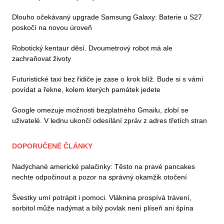
Dlouho očekávaný upgrade Samsung Galaxy: Baterie u S27
poskočí na novou úroveň
Robotický kentaur děsí. Dvoumetrový robot má ale
zachraňovat životy
Futuristické taxi bez řidiče je zase o krok blíž. Bude si s vámi
povídat a řekne, kolem kterých památek jedete
Google omezuje možnosti bezplatného Gmailu, zlobí se
uživatelé. V lednu ukončí odesílání zpráv z adres třetích stran
DOPORUČENÉ ČLÁNKY
Nadýchané americké palačinky: Těsto na pravé pancakes
nechte odpočinout a pozor na správný okamžik otočení
Švestky umí potrápit i pomoci. Vláknina prospívá trávení,
sorbitol může nadýmat a bílý povlak není plíseň ani špína