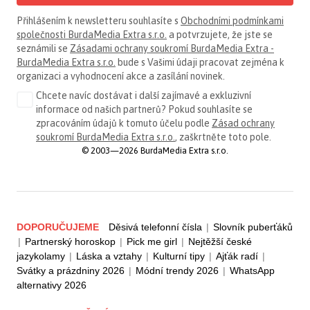
Přihlášením k newsletteru souhlasíte s
Obchodními podmínkami
společnosti BurdaMedia Extra s.r.o.
a potvrzujete, že jste se
seznámili se
Zásadami ochrany soukromí BurdaMedia Extra -
BurdaMedia Extra s.r.o.
bude s Vašimi údaji pracovat zejména k
organizaci a vyhodnocení akce a zasílání novinek.
Chcete navíc dostávat i další zajímavé a exkluzivní
informace od našich partnerů? Pokud souhlasíte se
zpracováním údajů k tomuto účelu podle
Zásad ochrany
soukromí BurdaMedia Extra s.r.o.
, zaškrtněte toto pole.
© 2003—2026 BurdaMedia Extra s.r.o.
DOPORUČUJEME
Děsivá telefonní čísla
|
Slovník puberťáků
|
Partnerský horoskop
|
Pick me girl
|
Nejtěžší české
jazykolamy
|
Láska a vztahy
|
Kulturní tipy
|
Ajťák radí
|
Svátky a prázdniny 2026
|
Módní trendy 2026
|
WhatsApp
alternativy 2026