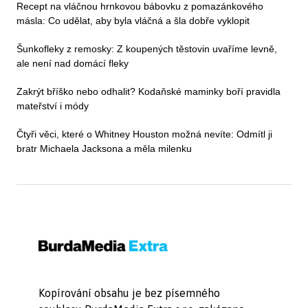
Recept na vláčnou hrnkovou bábovku z pomazánkového
másla: Co udělat, aby byla vláčná a šla dobře vyklopit
Šunkofleky z remosky: Z koupených těstovin uvaříme levně,
ale není nad domácí fleky
Zakrýt bříško nebo odhalit? Kodaňské maminky boří pravidla
mateřství i módy
Čtyři věci, které o Whitney Houston možná nevíte: Odmítl ji
bratr Michaela Jacksona a měla milenku
Kopírování obsahu je bez písemného