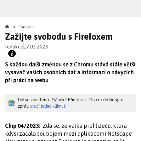
Přejít
k
hlavnímu
>
obsahu
ČASOPIS
Zažijte svobodu s Firefoxem
redakce
17.03.2023
S každou další změnou se z Chromu stává stále větší
vysavač vašich osobních dat a informací o návycích
při práci na webu
Líbí se vám tento článek? Přidejte si Chip.cz do Google
zpráv,
stačí jedno kliknutí!
Chip 04/2023:
Zdá se, že válka prohlížečů, která
kdysi začala soubojem mezi aplikacemi Netscape