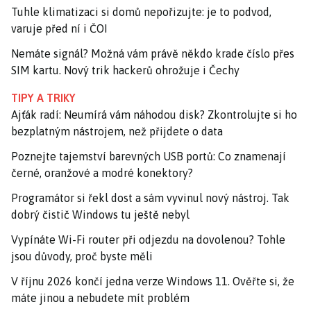
Tuhle klimatizaci si domů nepořizujte: je to podvod,
varuje před ní i ČOI
Nemáte signál? Možná vám právě někdo krade číslo přes
SIM kartu. Nový trik hackerů ohrožuje i Čechy
TIPY A TRIKY
Ajťák radí: Neumírá vám náhodou disk? Zkontrolujte si ho
bezplatným nástrojem, než přijdete o data
Poznejte tajemství barevných USB portů: Co znamenají
černé, oranžové a modré konektory?
Programátor si řekl dost a sám vyvinul nový nástroj. Tak
dobrý čistič Windows tu ještě nebyl
Vypínáte Wi-Fi router při odjezdu na dovolenou? Tohle
jsou důvody, proč byste měli
V říjnu 2026 končí jedna verze Windows 11. Ověřte si, že
máte jinou a nebudete mít problém