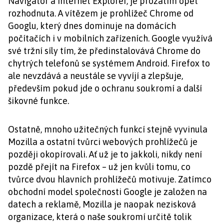
Navigator a Internet Explorer, je prozatím opět
rozhodnuta. A vítězem je prohlížeč Chrome od
Googlu, který dnes dominuje na domácích
počítačích i v mobilních zařízeních. Google využívá
své tržní síly tím, že předinstalovává Chrome do
chytrých telefonů se systémem Android. Firefox to
ale nevzdává a neustále se vyvíjí a zlepšuje,
především pokud jde o ochranu soukromí a další
šikovné funkce.
Ostatně, mnoho užitečných funkcí stejně vyvinula
Mozilla a ostatní tvůrci webových prohlížečů je
později okopírovali. Ať už je to jakkoli, nikdy není
pozdě přejít na Firefox – už jen kvůli tomu, co
tvůrce dvou hlavních prohlížečů motivuje. Zatímco
obchodní model společnosti Google je založen na
datech a reklamě, Mozilla je naopak nezisková
organizace, která o naše soukromí určitě tolik