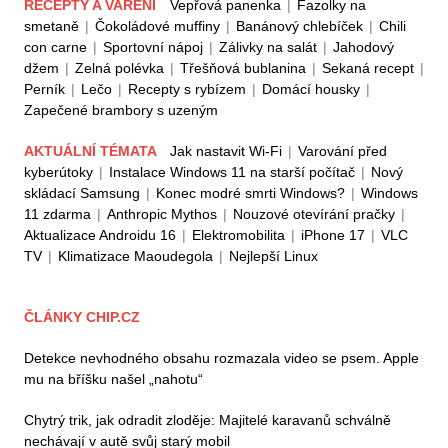
RECEPTY A VAŘENÍ
Vepřová panenka
|
Fazolky na
smetaně
|
Čokoládové muffiny
|
Banánový chlebíček
|
Chili
con carne
|
Sportovní nápoj
|
Zálivky na salát
|
Jahodový
džem
|
Zelná polévka
|
Třešňová bublanina
|
Sekaná recept
|
Perník
|
Lečo
|
Recepty s rybízem
|
Domácí housky
|
Zapečené brambory s uzeným
AKTUÁLNÍ TÉMATA
Jak nastavit Wi-Fi
|
Varování před
kyberútoky
|
Instalace Windows 11 na starší počítač
|
Nový
skládací Samsung
|
Konec modré smrti Windows?
|
Windows
11 zdarma
|
Anthropic Mythos
|
Nouzové otevírání pračky
|
Aktualizace Androidu 16
|
Elektromobilita
|
iPhone 17
|
VLC
TV
|
Klimatizace Maoudegola
|
Nejlepší Linux
ČLÁNKY CHIP.CZ
Detekce nevhodného obsahu rozmazala video se psem. Apple
mu na bříšku našel „nahotu“
Chytrý trik, jak odradit zloděje: Majitelé karavanů schválně
nechávají v autě svůj starý mobil