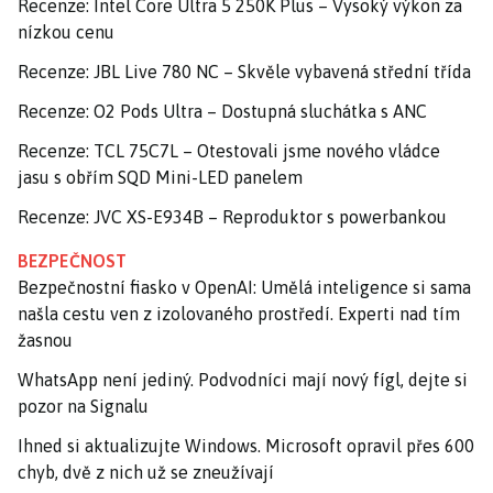
Recenze: Intel Core Ultra 5 250K Plus – Vysoký výkon za
nízkou cenu
Recenze: JBL Live 780 NC – Skvěle vybavená střední třída
Recenze: O2 Pods Ultra – Dostupná sluchátka s ANC
Recenze: TCL 75C7L – Otestovali jsme nového vládce
jasu s obřím SQD Mini-LED panelem
Recenze: JVC XS-E934B – Reproduktor s powerbankou
BEZPEČNOST
Bezpečnostní fiasko v OpenAI: Umělá inteligence si sama
našla cestu ven z izolovaného prostředí. Experti nad tím
žasnou
WhatsApp není jediný. Podvodníci mají nový fígl, dejte si
pozor na Signalu
Ihned si aktualizujte Windows. Microsoft opravil přes 600
chyb, dvě z nich už se zneužívají