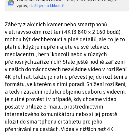
zpráv,
stačí jedno kliknutí!
Záběry z akčních kamer nebo smartphonů
v ultravysokém rozlišení 4K (3 840 × 2 160 bodů)
mohou být dechberoucí a plné detailů, ale co je to
platné, když je nepřehrajete ve své televizi,
mediacentru, herní konzoli nebo v různých
přenosných zařízeních? Stále ještě hodně zařízení
v našich domácnostech nezvládne video v rozlišení
4K přehrát, takže je nutné převést jej do rozlišení a
formátu, ve kterém s nimi poradí. Snížení rozlišení,
a tedy i zásadní redukci objemu souboru s videem,
je nutné provést i v případě, kdy chceme video
poslat v příloze e-mailu, prostřednictvím
internetového komunikátoru nebo si jej prostě
uložit do smartphonu či tabletu pro jeho
přehrávání na cestách. Videa v nižších než 4K