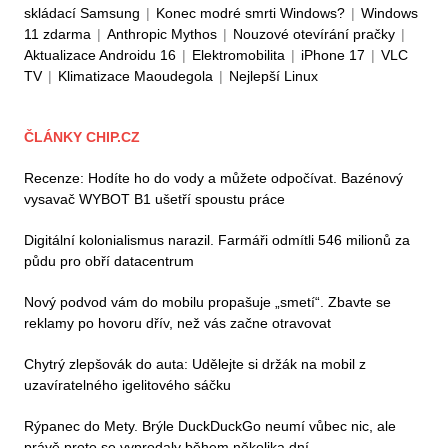
skládací Samsung
|
Konec modré smrti Windows?
|
Windows
11 zdarma
|
Anthropic Mythos
|
Nouzové otevírání pračky
|
Aktualizace Androidu 16
|
Elektromobilita
|
iPhone 17
|
VLC
TV
|
Klimatizace Maoudegola
|
Nejlepší Linux
ČLÁNKY CHIP.CZ
Recenze: Hodíte ho do vody a můžete odpočívat. Bazénový
vysavač WYBOT B1 ušetří spoustu práce
Digitální kolonialismus narazil. Farmáři odmítli 546 milionů za
půdu pro obří datacentrum
Nový podvod vám do mobilu propašuje „smetí“. Zbavte se
reklamy po hovoru dřív, než vás začne otravovat
Chytrý zlepšovák do auta: Udělejte si držák na mobil z
uzavíratelného igelitového sáčku
Rýpanec do Mety. Brýle DuckDuckGo neumí vůbec nic, ale
právě proto se vyprodaly během několika dní