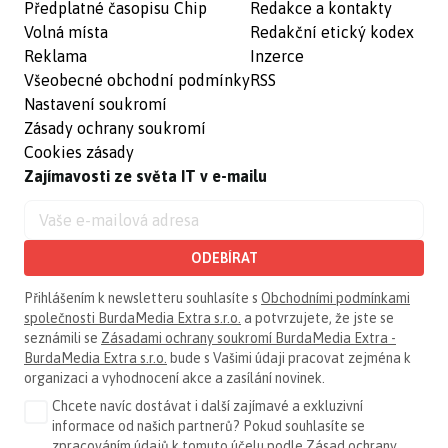
Předplatné časopisu Chip
Redakce a kontakty
Volná místa
Redakční etický kodex
Reklama
Inzerce
Všeobecné obchodní podmínky
RSS
Nastavení soukromí
Zásady ochrany soukromí
Cookies zásady
Zajímavosti ze světa IT v e-mailu
ODEBÍRAT
Přihlášením k newsletteru souhlasíte s
Obchodními podmínkami
společnosti BurdaMedia Extra s.r.o.
a potvrzujete, že jste se
seznámili se
Zásadami ochrany soukromí BurdaMedia Extra -
BurdaMedia Extra s.r.o.
bude s Vašimi údaji pracovat zejména k
organizaci a vyhodnocení akce a zasílání novinek.
Chcete navíc dostávat i další zajímavé a exkluzivní
informace od našich partnerů? Pokud souhlasíte se
zpracováním údajů k tomuto účelu podle
Zásad ochrany