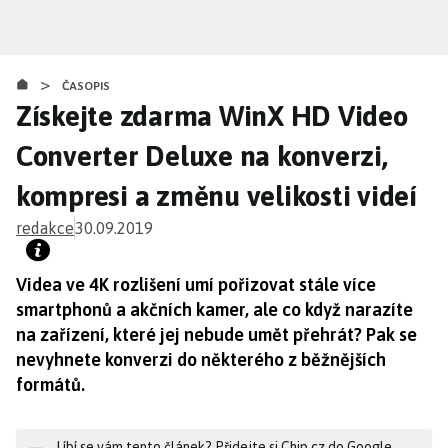
Přejít
k
hlavnímu
>
obsahu
ČASOPIS
Získejte zdarma WinX HD Video
Converter Deluxe na konverzi,
kompresi a změnu velikosti videí
redakce
30.09.2019
Videa ve 4K rozlišení umí pořizovat stále více
smartphonů a akčních kamer, ale co když narazíte
na zařízení, které jej nebude umět přehrát? Pak se
nevyhnete konverzi do některého z běžnějších
formátů.
Líbí se vám tento článek? Přidejte si Chip.cz do Google