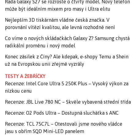
Řada Galaxy S27 se rozroste o čtvrtý model. Nový telefon
může být ideálním mixem pro masy i Ultra elitu
Nejlepším 3D tiskárnám vládne česká značka. V
porovnání vítězí kvalitou, ale levná rozhodně není
Co víme o nových skládačkách Galaxy Z? Samsung chystá
radikální proměnu i nový model
Konec zásilek z Číny? Ale kdepak, e-shopy Temu a Shein
už na Evropskou unii zřejmě vyzrály
TESTY A ŽEBŘÍČKY
Recenze: Intel Core Ultra 5 250K Plus – Vysoký výkon za
nízkou cenu
Recenze: JBL Live 780 NC – Skvěle vybavená střední třída
Recenze: O2 Pods Ultra – Dostupná sluchátka s ANC
Recenze: TCL 75C7L – Otestovali jsme nového vládce
jasu s obřím SQD Mini-LED panelem