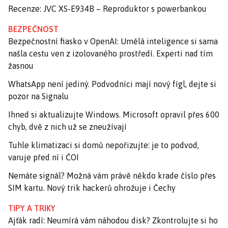
Recenze: JVC XS-E934B – Reproduktor s powerbankou
BEZPEČNOST
Bezpečnostní fiasko v OpenAI: Umělá inteligence si sama
našla cestu ven z izolovaného prostředí. Experti nad tím
žasnou
WhatsApp není jediný. Podvodníci mají nový fígl, dejte si
pozor na Signalu
Ihned si aktualizujte Windows. Microsoft opravil přes 600
chyb, dvě z nich už se zneužívají
Tuhle klimatizaci si domů nepořizujte: je to podvod,
varuje před ní i ČOI
Nemáte signál? Možná vám právě někdo krade číslo přes
SIM kartu. Nový trik hackerů ohrožuje i Čechy
TIPY A TRIKY
Ajťák radí: Neumírá vám náhodou disk? Zkontrolujte si ho