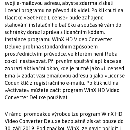
svoji e-mailovou adresu, abyste zdarma získali
licenci programu na převod 4K videí. Po kliknutí na
tlačítko »Get Free License« bude zahájeno
stahování instalačního balíčku a současně vám do
schránky dorazí zpráva s licenčním kódem.
Instalace programu WinX HD Video Converter
Deluxe probíhá standardním způsobem
prostřednictvím průvodce, ve kterém není třeba
cokoli nastavovat. Při prvním spuštění aplikace se
zobrazí aktivační okno, kde je nutné jako »Licensed
Email« zadat vaši emailovou adresu a jako »License
Code« klíč z registračního e-mailu. Po kliknutí na
»Activate« můžete začít program WinX HD Video
Converter Deluxe používat.
V rámci promoakce výrobce lze program WinX HD
Video Converter Deluxe bezplatně získat pouze do
30. září 2019. Pod značkou WinX lze navíc pořídit i