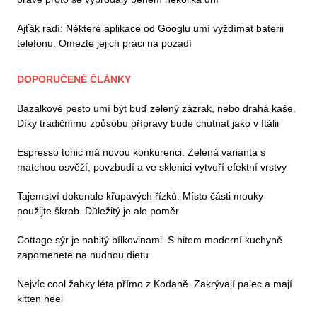
Ajťák radí: Některé aplikace od Googlu umí vyždímat baterii
telefonu. Omezte jejich práci na pozadí
DOPORUČENÉ ČLÁNKY
Bazalkové pesto umí být buď zelený zázrak, nebo drahá kaše.
Díky tradičnímu způsobu přípravy bude chutnat jako v Itálii
Espresso tonic má novou konkurenci. Zelená varianta s
matchou osvěží, povzbudí a ve sklenici vytvoří efektní vrstvy
Tajemství dokonale křupavých řízků: Místo části mouky
použijte škrob. Důležitý je ale poměr
Cottage sýr je nabitý bílkovinami. S hitem moderní kuchyně
zapomenete na nudnou dietu
Nejvíc cool žabky léta přímo z Kodaně. Zakrývají palec a mají
kitten heel