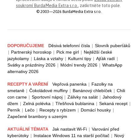
soukromí BurdaMedia Extra s.r.o.
, zaškrtněte toto pole.
© 2003—2026 BurdaMedia Extra s.r.o.
DOPORUČUJEME
Děsivá telefonní čísla
|
Slovník puberťáků
|
Partnerský horoskop
|
Pick me girl
|
Nejtěžší české
jazykolamy
|
Láska a vztahy
|
Kulturní tipy
|
Ajťák radí
|
Svátky a prázdniny 2026
|
Módní trendy 2026
|
WhatsApp
alternativy 2026
RECEPTY A VAŘENÍ
Vepřová panenka
|
Fazolky na
smetaně
|
Čokoládové muffiny
|
Banánový chlebíček
|
Chili
con carne
|
Sportovní nápoj
|
Zálivky na salát
|
Jahodový
džem
|
Zelná polévka
|
Třešňová bublanina
|
Sekaná recept
|
Perník
|
Lečo
|
Recepty s rybízem
|
Domácí housky
|
Zapečené brambory s uzeným
AKTUÁLNÍ TÉMATA
Jak nastavit Wi-Fi
|
Varování před
kyberútoky
|
Instalace Windows 11 na starší počítač
|
Nový