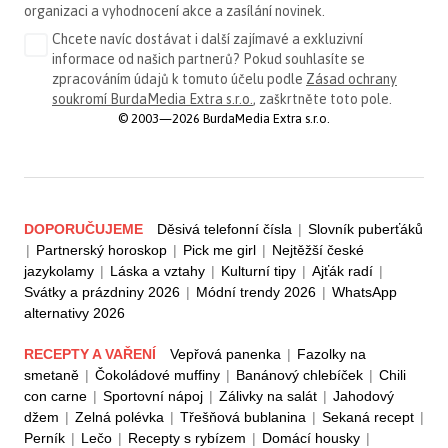
organizaci a vyhodnocení akce a zasílání novinek.
Chcete navíc dostávat i další zajímavé a exkluzivní
informace od našich partnerů? Pokud souhlasíte se
zpracováním údajů k tomuto účelu podle
Zásad ochrany
soukromí BurdaMedia Extra s.r.o.
, zaškrtněte toto pole.
© 2003—2026 BurdaMedia Extra s.r.o.
DOPORUČUJEME
Děsivá telefonní čísla
|
Slovník puberťáků
|
Partnerský horoskop
|
Pick me girl
|
Nejtěžší české
jazykolamy
|
Láska a vztahy
|
Kulturní tipy
|
Ajťák radí
|
Svátky a prázdniny 2026
|
Módní trendy 2026
|
WhatsApp
alternativy 2026
RECEPTY A VAŘENÍ
Vepřová panenka
|
Fazolky na
smetaně
|
Čokoládové muffiny
|
Banánový chlebíček
|
Chili
con carne
|
Sportovní nápoj
|
Zálivky na salát
|
Jahodový
džem
|
Zelná polévka
|
Třešňová bublanina
|
Sekaná recept
|
Perník
|
Lečo
|
Recepty s rybízem
|
Domácí housky
|