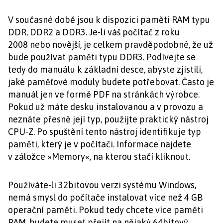
V současné době jsou k dispozici paměti RAM typu
DDR, DDR2 a DDR3. Je-li váš počítač z roku
2008 nebo novější, je celkem pravděpodobné, že už
bude používat paměti typu DDR3. Podívejte se
tedy do manuálu k základní desce, abyste zjistili,
jaké paměťové moduly budete potřebovat. Často je
manuál jen ve formě PDF na stránkách výrobce.
Pokud už máte desku instalovanou a v provozu a
neznáte přesně její typ, použijte praktický nástroj
CPU-Z. Po spuštění tento nástroj identifikuje typ
paměti, který je v počítači. Informace najdete
v záložce »Memory«, na kterou stačí kliknout.
Používáte-li 32bitovou verzi systému Windows,
nemá smysl do počítače instalovat více než 4 GB
operační paměti. Pokud tedy chcete více paměti
RAM, budete muset přejít na nějaký 64bitový