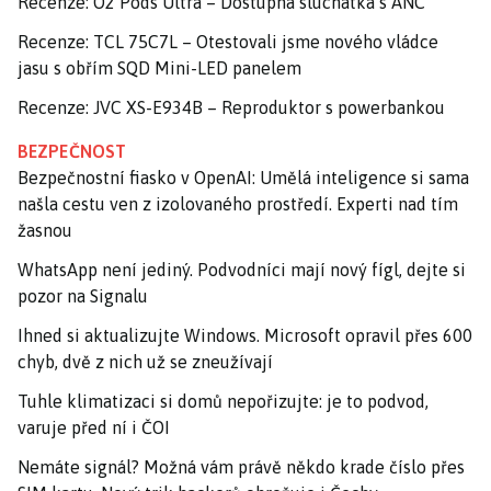
Recenze: O2 Pods Ultra – Dostupná sluchátka s ANC
Recenze: TCL 75C7L – Otestovali jsme nového vládce
jasu s obřím SQD Mini-LED panelem
Recenze: JVC XS-E934B – Reproduktor s powerbankou
BEZPEČNOST
Bezpečnostní fiasko v OpenAI: Umělá inteligence si sama
našla cestu ven z izolovaného prostředí. Experti nad tím
žasnou
WhatsApp není jediný. Podvodníci mají nový fígl, dejte si
pozor na Signalu
Ihned si aktualizujte Windows. Microsoft opravil přes 600
chyb, dvě z nich už se zneužívají
Tuhle klimatizaci si domů nepořizujte: je to podvod,
varuje před ní i ČOI
Nemáte signál? Možná vám právě někdo krade číslo přes