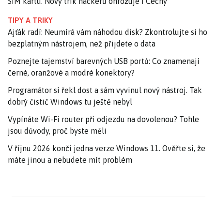
SIM kartu. Nový trik hackerů ohrožuje i Čechy
TIPY A TRIKY
Ajťák radí: Neumírá vám náhodou disk? Zkontrolujte si ho
bezplatným nástrojem, než přijdete o data
Poznejte tajemství barevných USB portů: Co znamenají
černé, oranžové a modré konektory?
Programátor si řekl dost a sám vyvinul nový nástroj. Tak
dobrý čistič Windows tu ještě nebyl
Vypínáte Wi-Fi router při odjezdu na dovolenou? Tohle
jsou důvody, proč byste měli
V říjnu 2026 končí jedna verze Windows 11. Ověřte si, že
máte jinou a nebudete mít problém