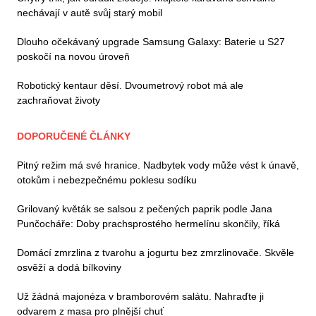
nechávají v autě svůj starý mobil
Dlouho očekávaný upgrade Samsung Galaxy: Baterie u S27
poskočí na novou úroveň
Robotický kentaur děsí. Dvoumetrový robot má ale
zachraňovat životy
DOPORUČENÉ ČLÁNKY
Pitný režim má své hranice. Nadbytek vody může vést k únavě,
otokům i nebezpečnému poklesu sodíku
Grilovaný květák se salsou z pečených paprik podle Jana
Punčocháře: Doby prachsprostého hermelínu skončily, říká
Domácí zmrzlina z tvarohu a jogurtu bez zmrzlinovače. Skvěle
osvěží a dodá bílkoviny
Už žádná majonéza v bramborovém salátu. Nahraďte ji
odvarem z masa pro plnější chuť