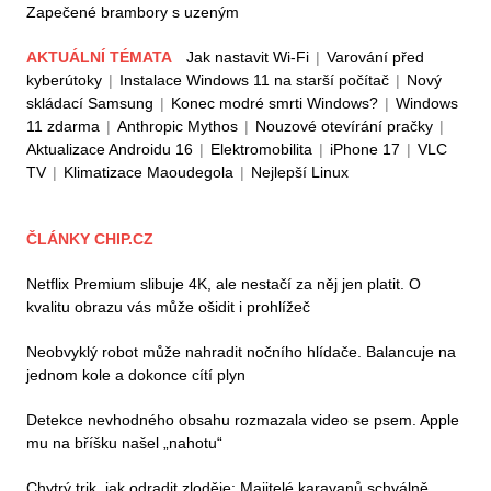
Zapečené brambory s uzeným
AKTUÁLNÍ TÉMATA
Jak nastavit Wi-Fi
|
Varování před
kyberútoky
|
Instalace Windows 11 na starší počítač
|
Nový
skládací Samsung
|
Konec modré smrti Windows?
|
Windows
11 zdarma
|
Anthropic Mythos
|
Nouzové otevírání pračky
|
Aktualizace Androidu 16
|
Elektromobilita
|
iPhone 17
|
VLC
TV
|
Klimatizace Maoudegola
|
Nejlepší Linux
ČLÁNKY CHIP.CZ
Netflix Premium slibuje 4K, ale nestačí za něj jen platit. O
kvalitu obrazu vás může ošidit i prohlížeč
Neobvyklý robot může nahradit nočního hlídače. Balancuje na
jednom kole a dokonce cítí plyn
Detekce nevhodného obsahu rozmazala video se psem. Apple
mu na bříšku našel „nahotu“
Chytrý trik, jak odradit zloděje: Majitelé karavanů schválně