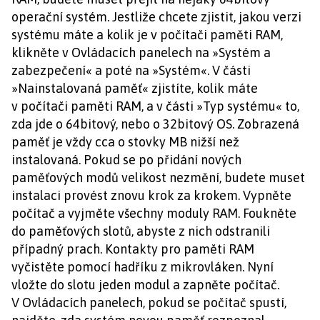
operační systém. Jestliže chcete zjistit, jakou verzi
systému máte a kolik je v počítači paměti RAM,
klikněte v Ovládacích panelech na »Systém a
zabezpečení« a poté na »Systém«. V části
»Nainstalovaná paměť« zjistíte, kolik máte
v počítači paměti RAM, a v části »Typ systému« to,
zda jde o 64bitový, nebo o 32bitový OS. Zobrazená
paměť je vždy cca o stovky MB nižší než
instalovaná. Pokud se po přidání nových
paměťových modů velikost nezmění, budete muset
instalaci provést znovu krok za krokem. Vypněte
počítač a vyjměte všechny moduly RAM. Foukněte
do paměťových slotů, abyste z nich odstranili
případný prach. Kontakty pro paměti RAM
vyčistěte pomocí hadříku z mikrovláken. Nyní
vložte do slotu jeden modul a zapněte počítač.
V Ovládacích panelech, pokud se počítač spustí,