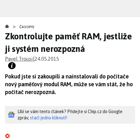
Přejít
k
hlavnímu
>
obsahu
ČASOPIS
Zkontrolujte paměť RAM, jestliže
ji systém nerozpozná
Pavel Trousil
24.05.2015
Pokud jste si zakoupili a nainstalovali do počítače
nový paměťový modul RAM, může se vám stát, že ho
počítač nerozpozná.
Líbí se vám tento článek? Přidejte si Chip.cz do Google
zpráv,
stačí jedno kliknutí!