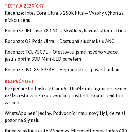
TESTY A ŽEBŘÍČKY
Recenze: Intel Core Ultra 5 250K Plus – Vysoký výkon za
nízkou cenu
Recenze: JBL Live 780 NC – Skvěle vybavená střední třída
Recenze: O2 Pods Ultra – Dostupná sluchátka s ANC
Recenze: TCL 75C7L – Otestovali jsme nového vládce
jasu s obřím SQD Mini-LED panelem
Recenze: JVC XS-E934B – Reproduktor s powerbankou
BEZPEČNOST
Bezpečnostní fiasko v OpenAI: Umělá inteligence si sama
našla cestu ven z izolovaného prostředí. Experti nad tím
žasnou
WhatsApp není jediný. Podvodníci mají nový fígl, dejte si
pozor na Signalu
Ihned si aktualizujte Windows. Microsoft opravil přes 600