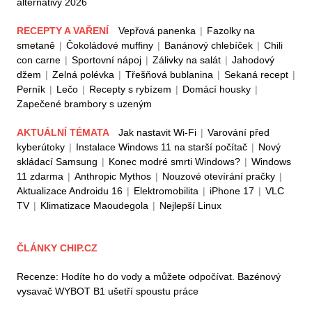
alternativy 2026
RECEPTY A VAŘENÍ
Vepřová panenka
|
Fazolky na
smetaně
|
Čokoládové muffiny
|
Banánový chlebíček
|
Chili
con carne
|
Sportovní nápoj
|
Zálivky na salát
|
Jahodový
džem
|
Zelná polévka
|
Třešňová bublanina
|
Sekaná recept
|
Perník
|
Lečo
|
Recepty s rybízem
|
Domácí housky
|
Zapečené brambory s uzeným
AKTUÁLNÍ TÉMATA
Jak nastavit Wi-Fi
|
Varování před
kyberútoky
|
Instalace Windows 11 na starší počítač
|
Nový
skládací Samsung
|
Konec modré smrti Windows?
|
Windows
11 zdarma
|
Anthropic Mythos
|
Nouzové otevírání pračky
|
Aktualizace Androidu 16
|
Elektromobilita
|
iPhone 17
|
VLC
TV
|
Klimatizace Maoudegola
|
Nejlepší Linux
ČLÁNKY CHIP.CZ
Recenze: Hodíte ho do vody a můžete odpočívat. Bazénový
vysavač WYBOT B1 ušetří spoustu práce