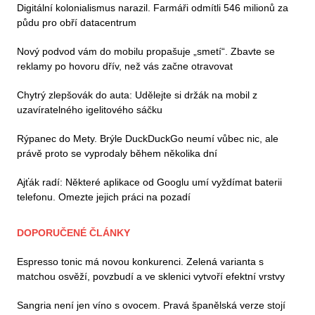
Digitální kolonialismus narazil. Farmáři odmítli 546 milionů za
půdu pro obří datacentrum
Nový podvod vám do mobilu propašuje „smetí“. Zbavte se
reklamy po hovoru dřív, než vás začne otravovat
Chytrý zlepšovák do auta: Udělejte si držák na mobil z
uzavíratelného igelitového sáčku
Rýpanec do Mety. Brýle DuckDuckGo neumí vůbec nic, ale
právě proto se vyprodaly během několika dní
Ajťák radí: Některé aplikace od Googlu umí vyždímat baterii
telefonu. Omezte jejich práci na pozadí
DOPORUČENÉ ČLÁNKY
Espresso tonic má novou konkurenci. Zelená varianta s
matchou osvěží, povzbudí a ve sklenici vytvoří efektní vrstvy
Sangria není jen víno s ovocem. Pravá španělská verze stojí