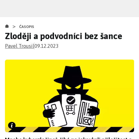
Přejít
k
hlavnímu
>
obsahu
ČASOPIS
Zloději a podvodníci bez šance
Pavel Trousil
09.12.2023