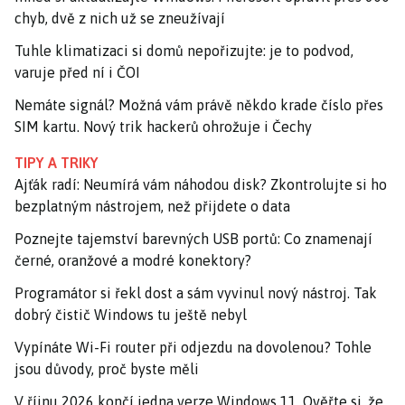
chyb, dvě z nich už se zneužívají
Tuhle klimatizaci si domů nepořizujte: je to podvod,
varuje před ní i ČOI
Nemáte signál? Možná vám právě někdo krade číslo přes
SIM kartu. Nový trik hackerů ohrožuje i Čechy
TIPY A TRIKY
Ajťák radí: Neumírá vám náhodou disk? Zkontrolujte si ho
bezplatným nástrojem, než přijdete o data
Poznejte tajemství barevných USB portů: Co znamenají
černé, oranžové a modré konektory?
Programátor si řekl dost a sám vyvinul nový nástroj. Tak
dobrý čistič Windows tu ještě nebyl
Vypínáte Wi-Fi router při odjezdu na dovolenou? Tohle
jsou důvody, proč byste měli
V říjnu 2026 končí jedna verze Windows 11. Ověřte si, že