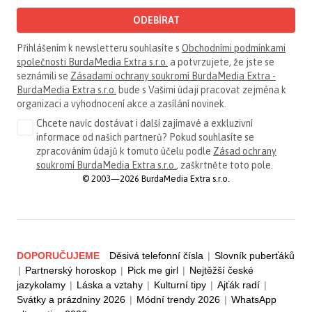
ODEBÍRAT
Přihlášením k newsletteru souhlasíte s
Obchodními podmínkami
společnosti BurdaMedia Extra s.r.o.
a potvrzujete, že jste se
seznámili se
Zásadami ochrany soukromí BurdaMedia Extra -
BurdaMedia Extra s.r.o.
bude s Vašimi údaji pracovat zejména k
organizaci a vyhodnocení akce a zasílání novinek.
Chcete navíc dostávat i další zajímavé a exkluzivní
informace od našich partnerů? Pokud souhlasíte se
zpracováním údajů k tomuto účelu podle
Zásad ochrany
soukromí BurdaMedia Extra s.r.o.
, zaškrtněte toto pole.
© 2003—2026 BurdaMedia Extra s.r.o.
DOPORUČUJEME
Děsivá telefonní čísla
|
Slovník puberťáků
|
Partnerský horoskop
|
Pick me girl
|
Nejtěžší české
jazykolamy
|
Láska a vztahy
|
Kulturní tipy
|
Ajťák radí
|
Svátky a prázdniny 2026
|
Módní trendy 2026
|
WhatsApp