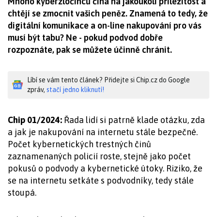
Mnoho kyberzločinců číhá na jakoukoli příležitost a
chtějí se zmocnit vašich peněz. Znamená to tedy, že
digitální komunikace a on-line nakupování pro vás
musí být tabu? Ne - pokud podvod dobře
rozpoznáte, pak se můžete účinně chránit.
Líbí se vám tento článek? Přidejte si Chip.cz do Google
zpráv,
stačí jedno kliknutí!
Chip 01/2024:
Řada lidí si patrně klade otázku, zda
a jak je nakupování na internetu stále bezpečné.
Počet kybernetických trestných činů
zaznamenaných policií roste, stejně jako počet
pokusů o podvody a kybernetické útoky. Riziko, že
se na internetu setkáte s podvodníky, tedy stále
stoupá.