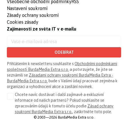
Všeobecné obchodní podmínky
RSS
Nastavení soukromí
Zásady ochrany soukromí
Cookies zásady
Zajímavosti ze světa IT v e-mailu
ODEBÍRAT
Přihlášením k newsletteru souhlasíte s
Obchodními podmínkami
společnosti BurdaMedia Extra s.r.o.
a potvrzujete, že jste se
seznámili se
Zásadami ochrany soukromí BurdaMedia Extra -
BurdaMedia Extra s.r.o.
bude s Vašimi údaji pracovat zejména k
organizaci a vyhodnocení akce a zasílání novinek.
Chcete navíc dostávat i další zajímavé a exkluzivní
informace od našich partnerů? Pokud souhlasíte se
zpracováním údajů k tomuto účelu podle
Zásad ochrany
soukromí BurdaMedia Extra s.r.o.
, zaškrtněte toto pole.
© 2003—2026 BurdaMedia Extra s.r.o.