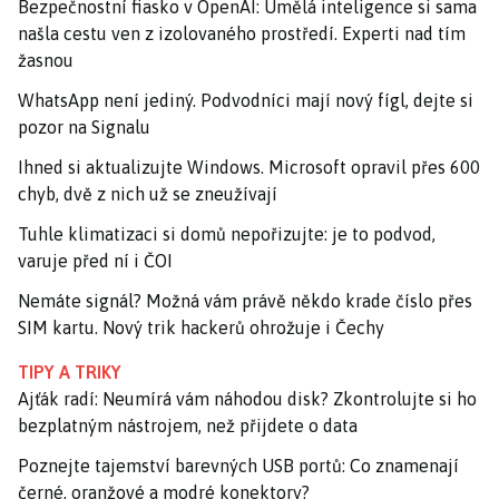
Bezpečnostní fiasko v OpenAI: Umělá inteligence si sama
našla cestu ven z izolovaného prostředí. Experti nad tím
žasnou
WhatsApp není jediný. Podvodníci mají nový fígl, dejte si
pozor na Signalu
Ihned si aktualizujte Windows. Microsoft opravil přes 600
chyb, dvě z nich už se zneužívají
Tuhle klimatizaci si domů nepořizujte: je to podvod,
varuje před ní i ČOI
Nemáte signál? Možná vám právě někdo krade číslo přes
SIM kartu. Nový trik hackerů ohrožuje i Čechy
TIPY A TRIKY
Ajťák radí: Neumírá vám náhodou disk? Zkontrolujte si ho
bezplatným nástrojem, než přijdete o data
Poznejte tajemství barevných USB portů: Co znamenají
černé, oranžové a modré konektory?