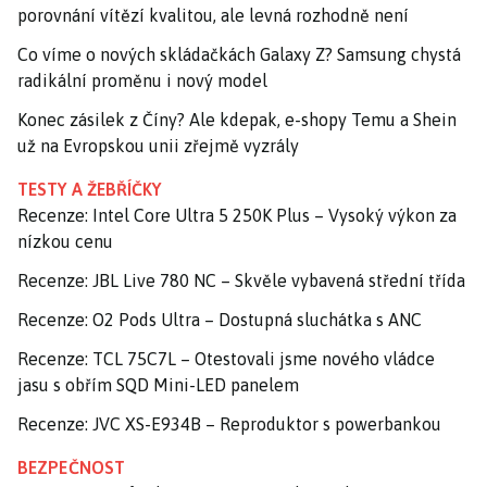
porovnání vítězí kvalitou, ale levná rozhodně není
Co víme o nových skládačkách Galaxy Z? Samsung chystá
radikální proměnu i nový model
Konec zásilek z Číny? Ale kdepak, e-shopy Temu a Shein
už na Evropskou unii zřejmě vyzrály
TESTY A ŽEBŘÍČKY
Recenze: Intel Core Ultra 5 250K Plus – Vysoký výkon za
nízkou cenu
Recenze: JBL Live 780 NC – Skvěle vybavená střední třída
Recenze: O2 Pods Ultra – Dostupná sluchátka s ANC
Recenze: TCL 75C7L – Otestovali jsme nového vládce
jasu s obřím SQD Mini-LED panelem
Recenze: JVC XS-E934B – Reproduktor s powerbankou
BEZPEČNOST