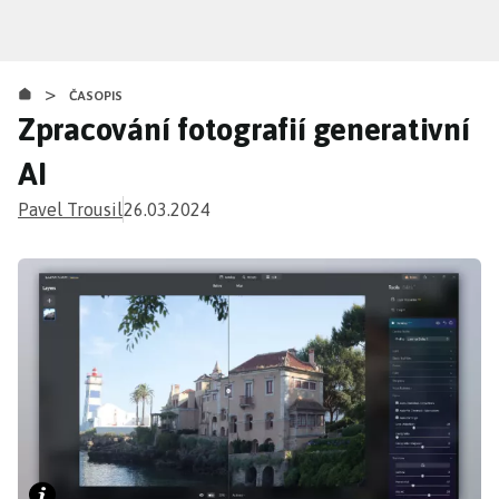
Přejít
k
hlavnímu
>
obsahu
ČASOPIS
Zpracování fotografií generativní
AI
Pavel Trousil
26.03.2024