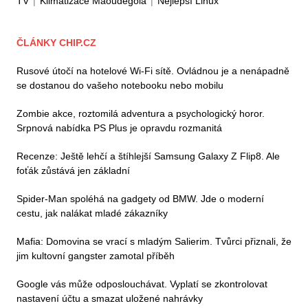
TV
|
Klimatizace Maoudegola
|
Nejlepší Linux
ČLÁNKY CHIP.CZ
Rusové útočí na hotelové Wi-Fi sítě. Ovládnou je a nenápadně
se dostanou do vašeho notebooku nebo mobilu
Zombie akce, roztomilá adventura a psychologický horor.
Srpnová nabídka PS Plus je opravdu rozmanitá
Recenze: Ještě lehčí a štíhlejší Samsung Galaxy Z Flip8. Ale
foťák zůstává jen základní
Spider-Man spoléhá na gadgety od BMW. Jde o moderní
cestu, jak nalákat mladé zákazníky
Mafia: Domovina se vrací s mladým Salierim. Tvůrci přiznali, že
jim kultovní gangster zamotal příběh
Google vás může odposlouchávat. Vyplatí se zkontrolovat
nastavení účtu a smazat uložené nahrávky