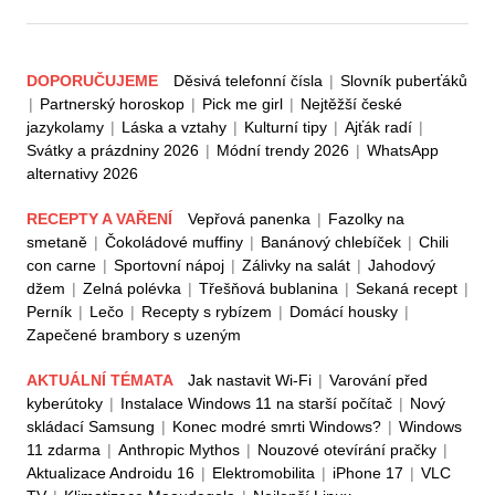
DOPORUČUJEME
Děsivá telefonní čísla
|
Slovník puberťáků
|
Partnerský horoskop
|
Pick me girl
|
Nejtěžší české
jazykolamy
|
Láska a vztahy
|
Kulturní tipy
|
Ajťák radí
|
Svátky a prázdniny 2026
|
Módní trendy 2026
|
WhatsApp
alternativy 2026
RECEPTY A VAŘENÍ
Vepřová panenka
|
Fazolky na
smetaně
|
Čokoládové muffiny
|
Banánový chlebíček
|
Chili
con carne
|
Sportovní nápoj
|
Zálivky na salát
|
Jahodový
džem
|
Zelná polévka
|
Třešňová bublanina
|
Sekaná recept
|
Perník
|
Lečo
|
Recepty s rybízem
|
Domácí housky
|
Zapečené brambory s uzeným
AKTUÁLNÍ TÉMATA
Jak nastavit Wi-Fi
|
Varování před
kyberútoky
|
Instalace Windows 11 na starší počítač
|
Nový
skládací Samsung
|
Konec modré smrti Windows?
|
Windows
11 zdarma
|
Anthropic Mythos
|
Nouzové otevírání pračky
|
Aktualizace Androidu 16
|
Elektromobilita
|
iPhone 17
|
VLC