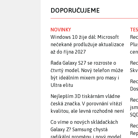
DOPORUČUJEME
NOVINKY
TES
Windows 10 žije dál: Microsoft
Rec
nečekaně prodlužuje aktualizace
Plu
až do října 2027
ce
Řada Galaxy S27 se rozroste o
Rec
čtvrtý model. Nový telefon může
Skv
být ideálním mixem pro masy i
Rec
Ultra elitu
Dos
Nejlepším 3D tiskárnám vládne
Rec
česká značka. V porovnání vítězí
jsm
kvalitou, ale levná rozhodně není
SQD
Co víme o nových skládačkách
Rec
Galaxy Z? Samsung chystá
Rep
radikální proměnu i nový model