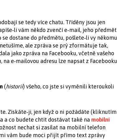
obají se tedy více chatu. Tříděny jsou jen
Napíše‑li vám někdo zvenčí e‑mail, jeho předmět
Co se dostane do předmětu, pošlete‑li vy někomu
netušíme, ale zpráva se prý zformátuje tak,
ala jako zpráva na Facebooku, včetně vašeho
 na e‑mailovou adresu lze napsat z Facebooku
m
(
historii
) všeho, co jste si vyměnili kteroukoli
e. Získáte‑ji, jen když o ni požádáte (kliknutím
da a co budete chtít dostávat také na
mobilní
ožnost nechat si zasílat na mobilní telefon
mi vám bude moci přijít přímo text zprávy