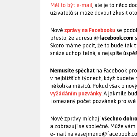
Měl to být e‑mail
, ale je to něco do
uživatelů si může dovolit zkusit o
Nové
zprávy na Facebooku
se podob
přesto, že adresu
@facebook.com
s
Skoro máme pocit, že to bude tak 
snáze uchopitelná, a nejspíše úspěš
Nemusíte spěchat
na Facebook prov
v nejbližších týdnech, když budete 
několika měsíců. Pokud však o nový 
vyžádáním pozvánky
. A jakmile bu
i omezený počet pozvánek pro své
Nové zprávy míchají
všechno dohr
a zobrazují se společně. Může vá
e‑mail na
vasejmeno@facebook.c