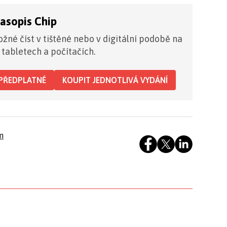
časopis Chip
žné číst v tištěné nebo v digitální podobě na
 tabletech a počítačích.
PŘEDPLATNÉ
KOUPIT JEDNOTLIVÁ VYDÁNÍ
m