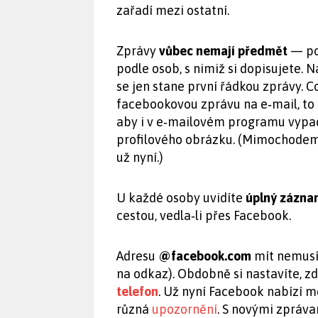
zařadí mezi ostatní.
Zprávy
vůbec nemají předmět
— pod
podle osob, s nimiž si dopisujete. 
se jen stane první řádkou zprávy. 
facebookovou zprávu na e‑mail, to 
aby i v e‑mailovém programu vypad
profilového obrázku. (Mimochodem,
už nyní.)
U každé osoby uvidíte
úplný zázna
cestou, vedla‑li přes Facebook.
Adresu
@facebook.com
mít nemusít
na odkaz). Obdobně si nastavíte, z
telefon
. Už nyní Facebook nabízí m
různá
upozornění
. S novými zpráva