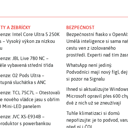
TY A ŽEBŘÍČKY
BEZPEČNOST
enze: Intel Core Ultra 5 250K
Bezpečnostní fiasko v OpenAI
s – Vysoký výkon za nízkou
Umělá inteligence si sama na
nu
cestu ven z izolovaného
prostředí. Experti nad tím ža
enze: JBL Live 780 NC –
ěle vybavená střední třída
WhatsApp není jediný.
Podvodníci mají nový fígl, dej
enze: O2 Pods Ultra –
si pozor na Signalu
tupná sluchátka s ANC
Ihned si aktualizujte Windows
enze: TCL 75C7L – Otestovali
Microsoft opravil přes 600 ch
e nového vládce jasu s obřím
dvě z nich už se zneužívají
 Mini-LED panelem
Tuhle klimatizaci si domů
enze: JVC XS-E934B –
nepořizujte: je to podvod, var
roduktor s powerbankou
před ní i ČOI