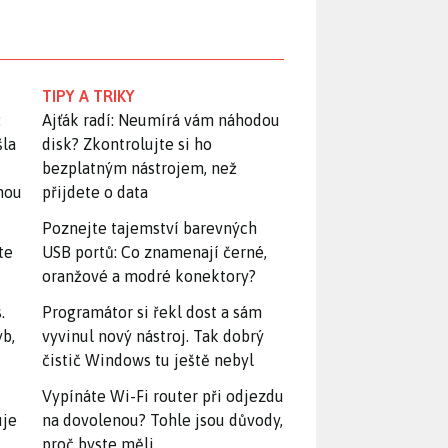
TIPY A TRIKY
:
Ajťák radí: Neumírá vám náhodou
šla
disk? Zkontrolujte si ho
bezplatným nástrojem, než
snou
přijdete o data
Poznejte tajemství barevných
te
USB portů: Co znamenají černé,
oranžové a modré konektory?
.
Programátor si řekl dost a sám
yb,
vyvinul nový nástroj. Tak dobrý
čistič Windows tu ještě nebyl
Vypínáte Wi-Fi router při odjezdu
uje
na dovolenou? Tohle jsou důvody,
proč byste měli