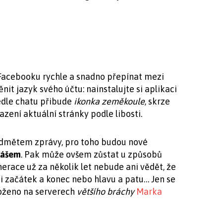
Facebooku rychle a snadno přepínat mezi
it jazyk svého účtu: nainstalujte si aplikaci
edle chatu přibude
ikonka zeměkoule
, skrze
zení aktuální stránky podle libosti.
edmětem zprávy, pro toho budou nové
lášem
. Pak může ovšem zůstat u způsobů
race už za několik let nebude ani vědět, že
i začátek a konec nebo hlavu a patu… Jen se
uloženo na serverech
většího bráchy
Marka