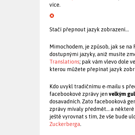
více.
Stačí přepnout jazyk zobrazení…
Mimochodem, je způsob, jak se na 
dostupnými jazyky, aniž musíte změn
Translations
; pak vám vlevo dole v
kterou můžete přepínat jazyk zobra
Kdo uvykl tradičnímu e‑mailu s př
facebookové zprávy jen
velkým gu
dosavadních. Zato facebooková gene
zprávy mívaly předmět… a některé 
ještě vyrovnat s tím, že vše bude 
Zuckerberga
.