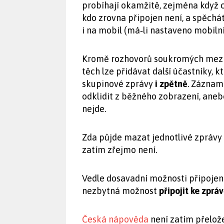
probíhají okamžitě, zejména když 
kdo zrovna připojen není, a spěchát
i na mobil (má‑li nastaveno mobilní 
Kromě rozhovorů soukromých mezi 
těch lze přidávat další účastníky,
skupinové zprávy
i zpětně
. Záznam
odklidit z běžného zobrazení, ane
nejde.
Zda půjde mazat jednotlivé zpráv
zatím zřejmo není.
Vedle dosavadní možnosti připojen
nezbytná možnost
připojit ke zprá
Česká nápověda
není zatím přelože