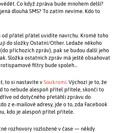
povědět. Co když zpráva bude mnohem delší?
ojená dlouhá SMS? To zatím nevíme. Kdo to
 a od přátel přátel uvidíte navrchu. Kromě toho
ďují do složky Ostatní/Other. Ledaže někoho
(do příchozích zpráv), pak se budou další jeho
pak. Složka ostatních zpráv má ještě obsahovat
protispamové filtry bude spoleh…
 to si nastavíte v
Soukromí
. Výchozí je to, že
 to nebude alespoň přítel přítele, skončí to
y dříve od dotyčného přetáhli zprávu do
do z e‑mailové adresy, jde o to, zda Facebook
u, kdo je alespoň přítel přítele.
čné rozhovory rozložené v čase — někdy