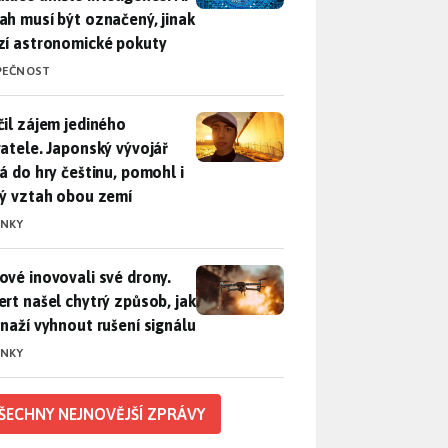
ah musí být označený, jinak
zí astronomické pokuty
PEČNOST
il zájem jediného uživatele. Japonský vývojář přidá do hry češ
čil zájem jediného
vatele. Japonský vývojář
dá do hry češtinu, pomohl i
lý vztah obou zemí
INKY
vé inovovali své drony. Expert našel chytrý způsob, jak se sna
ové inovovali své drony.
ert našel chytrý způsob, jak
snaží vyhnout rušení signálu
INKY
ŠECHNY NEJNOVĚJŠÍ ZPRÁVY