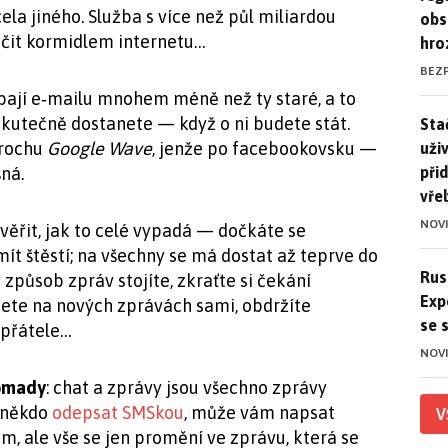
cela jiného. Služba s více než půl miliardou
obs
točit kormidlem internetu…
hro
BEZ
ají e‑mailu mnohem méně než ty staré, a to
kutečně dostanete — když o ni budete stát.
Stač
Sta
trochu
Google Wave
, jenže po facebookovsku —
uži
při
ná.
vře
NOV
ěřit, jak to celé vypadá — dočkáte se
mít štěstí; na všechny se má dostat až teprve do
Ruso
Rus
způsob zpráv stojíte, zkraťte si čekání
Exp
dete na nových zprávách sami, obdržíte
se 
 přátele…
NOV
omady
: chat a zprávy jsou všechno zprávy
m někdo
odepsat SMSkou
, může vám napsat
V
om
, ale vše se jen promění ve zprávu, která se