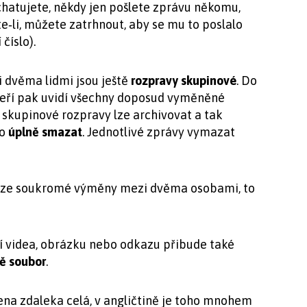
chatujete, někdy jen pošlete zprávu někomu,
e‑li, můžete zatrhnout, aby se mu to poslalo
číslo).
dvěma lidmi jsou ještě
rozpravy skupinové
. Do
 kteří pak uvidí všechny doposud vyměněné
 skupinové rozpravy lze archivovat a tak
bo
úplně smazat
. Jednotlivé zprávy vymazat
y ze soukromé výměny mezi dvěma osobami, to
í videa, obrázku nebo odkazu přibude také
vě soubor
.
na zdaleka celá, v angličtině je toho mnohem