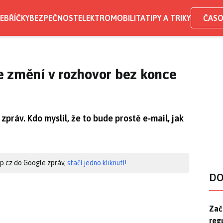
EBŘÍČKY
BEZPEČNOST
ELEKTROMOBILITA
TIPY A TRIKY
ČASO
e změní v rozhovor bez konce
práv. Kdo myslil, že to bude prostě e‑mail, jak
hip.cz do Google zpráv,
stačí jedno kliknutí!
DO
Zač
Zač
reg