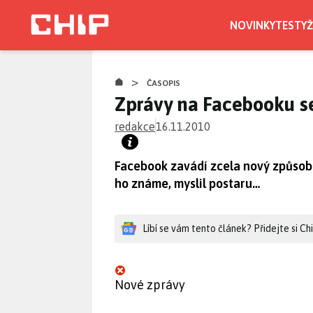
Přejít
k
NOVINKY
TESTY
Ž
hlavnímu
obsahu
>
ČASOPIS
Zprávy na Facebooku s
redakce
16.11.2010
Facebook zavádí zcela nový způsob z
ho známe, myslil postaru…
Líbí se vám tento článek? Přidejte si C
Nové zprávy