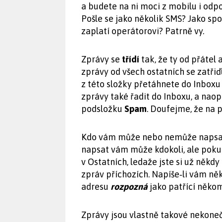
a budete na ni moci z mobilu i od
Pošle se jako několik SMS? Jako sp
zaplatí operátorovi? Patrně vy.
Zprávy se
třídí
tak, že ty od přátel
zprávy od všech ostatních se zatři
z této složky přetáhnete do Inboxu 
zprávy také řadit do Inboxu, a nao
podsložku
Spam
. Doufejme, že na 
Kdo vám může nebo nemůže napsat,
napsat vám může kdokoli, ale pokud
v Ostatních, ledaže jste si už někd
zpráv příchozích. Napíše‑li vám něk
adresu
rozpozná
jako patřící někom
Zprávy jsou vlastně takové nekone