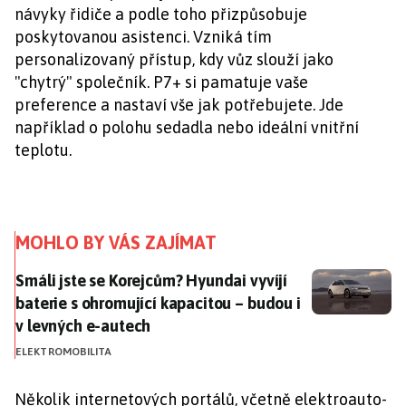
návyky řidiče a podle toho přizpůsobuje
poskytovanou asistenci. Vzniká tím
personalizovaný přístup, kdy vůz slouží jako
"chytrý" společník. P7+ si pamatuje vaše
preference a nastaví vše jak potřebujete. Jde
například o polohu sedadla nebo ideální vnitřní
teplotu.
MOHLO BY VÁS ZAJÍMAT
Smáli jste se Korejcům? Hyundai vyvíjí baterie s ohro
Smáli jste se Korejcům? Hyundai vyvíjí
baterie s ohromující kapacitou – budou i
v levných e-autech
ELEKTROMOBILITA
Několik internetových portálů, včetně elektroauto-