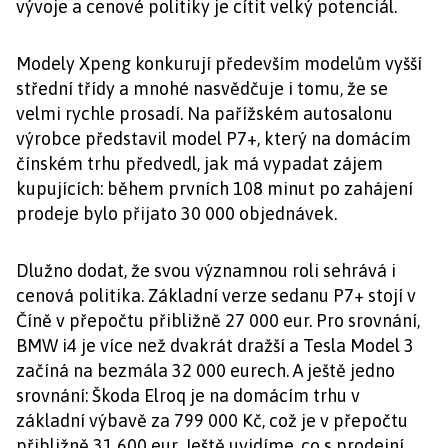
vývoje a cenové politiky je cítit velký potenciál.
Modely Xpeng konkurují především modelům vyšší
střední třídy a mnohé nasvědčuje i tomu, že se
velmi rychle prosadí. Na pařížském autosalonu
výrobce představil model P7+, který na domácím
čínském trhu předvedl, jak má vypadat zájem
kupujících: během prvních 108 minut po zahájení
prodeje bylo přijato 30 000 objednávek.
Dlužno dodat, že svou významnou roli sehrává i
cenová politika. Základní verze sedanu P7+ stojí v
Číně v přepočtu přibližně 27 000 eur. Pro srovnání,
BMW i4 je více než dvakrát dražší a Tesla Model 3
začíná na bezmála 32 000 eurech. A ještě jedno
srovnání: Škoda Elroq je na domácím trhu v
základní výbavě za 799 000 Kč, což je v přepočtu
přibližně 31 600 eur. Ještě uvidíme, co s prodejní