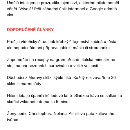
Umělá inteligence prozradila tajemství, o kterém nikdo neměl
vědět. Vývojář řeší záhadný únik informací a Google odmítá
vinu
DOPORUČENÉ ČLÁNKY
Proč je vídeňský štrúdl tak křehký? Tajemství začíná u těsta,
ale nepodceňte ani přípravu jablek, máslo či strouhanku
Zapomeňte na recepty na gram přesně. Italská minestrone
stojí na pár sezonních surovinách a velké volnosti
Důchodci z Moravy sklízí kýble fíků. Každý rok zavaříme 30
sklenic marmelády
Hitem léta je španělské ledové latté: Sladkou kávu se salkem a
skořicí zvládnete doma za 5 minut
Ženy podle Christophera Nolana: Achillova pata kultovního
tvůrce