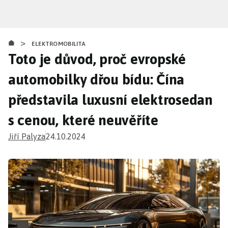
Přejít
k
hlavnímu
>
obsahu
ELEKTROMOBILITA
Toto je důvod, proč evropské
automobilky dřou bídu: Čína
představila luxusní elektrosedan
s cenou, které neuvěříte
Jiří Palyza
24.10.2024