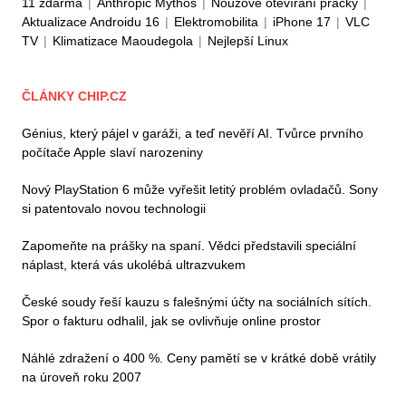
11 zdarma
|
Anthropic Mythos
|
Nouzové otevírání pračky
|
Aktualizace Androidu 16
|
Elektromobilita
|
iPhone 17
|
VLC
TV
|
Klimatizace Maoudegola
|
Nejlepší Linux
ČLÁNKY CHIP.CZ
Génius, který pájel v garáži, a teď nevěří AI. Tvůrce prvního
počítače Apple slaví narozeniny
Nový PlayStation 6 může vyřešit letitý problém ovladačů. Sony
si patentovalo novou technologii
Zapomeňte na prášky na spaní. Vědci představili speciální
náplast, která vás ukolébá ultrazvukem
České soudy řeší kauzu s falešnými účty na sociálních sítích.
Spor o fakturu odhalil, jak se ovlivňuje online prostor
Náhlé zdražení o 400 %. Ceny pamětí se v krátké době vrátily
na úroveň roku 2007