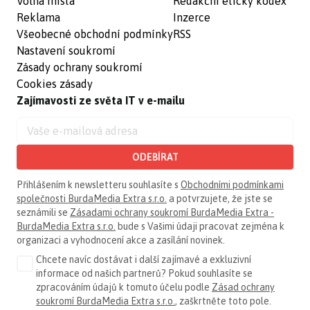
Volná místa
Redakční etický kodex
Reklama
Inzerce
Všeobecné obchodní podmínky
RSS
Nastavení soukromí
Zásady ochrany soukromí
Cookies zásady
Zajímavosti ze světa IT v e-mailu
ODEBÍRAT
Přihlášením k newsletteru souhlasíte s
Obchodními podmínkami
společnosti BurdaMedia Extra s.r.o.
a potvrzujete, že jste se
seznámili se
Zásadami ochrany soukromí BurdaMedia Extra -
BurdaMedia Extra s.r.o.
bude s Vašimi údaji pracovat zejména k
organizaci a vyhodnocení akce a zasílání novinek.
Chcete navíc dostávat i další zajímavé a exkluzivní
informace od našich partnerů? Pokud souhlasíte se
zpracováním údajů k tomuto účelu podle
Zásad ochrany
soukromí BurdaMedia Extra s.r.o.
, zaškrtněte toto pole.