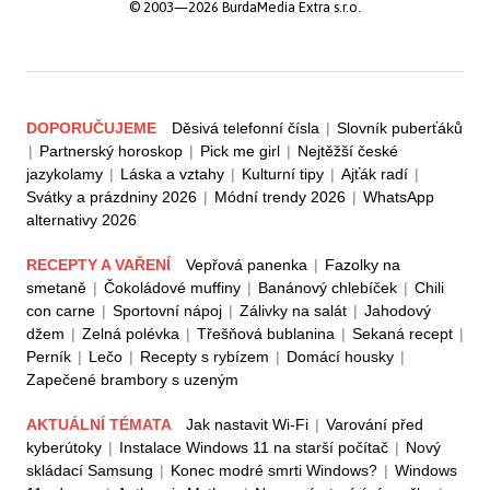
© 2003—2026 BurdaMedia Extra s.r.o.
DOPORUČUJEME
Děsivá telefonní čísla
|
Slovník puberťáků
|
Partnerský horoskop
|
Pick me girl
|
Nejtěžší české
jazykolamy
|
Láska a vztahy
|
Kulturní tipy
|
Ajťák radí
|
Svátky a prázdniny 2026
|
Módní trendy 2026
|
WhatsApp
alternativy 2026
RECEPTY A VAŘENÍ
Vepřová panenka
|
Fazolky na
smetaně
|
Čokoládové muffiny
|
Banánový chlebíček
|
Chili
con carne
|
Sportovní nápoj
|
Zálivky na salát
|
Jahodový
džem
|
Zelná polévka
|
Třešňová bublanina
|
Sekaná recept
|
Perník
|
Lečo
|
Recepty s rybízem
|
Domácí housky
|
Zapečené brambory s uzeným
AKTUÁLNÍ TÉMATA
Jak nastavit Wi-Fi
|
Varování před
kyberútoky
|
Instalace Windows 11 na starší počítač
|
Nový
skládací Samsung
|
Konec modré smrti Windows?
|
Windows