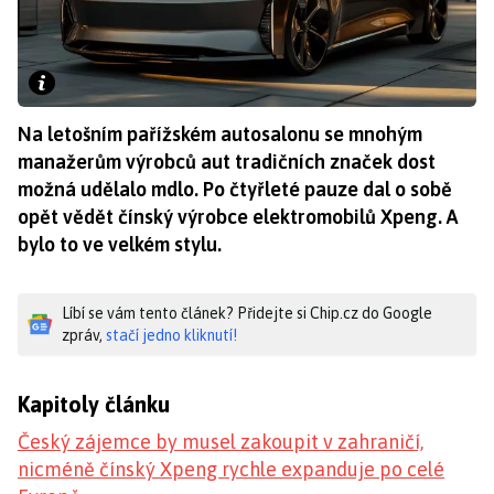
Na letošním pařížském autosalonu se mnohým
manažerům výrobců aut tradičních značek dost
možná udělalo mdlo. Po čtyřleté pauze dal o sobě
opět vědět čínský výrobce elektromobilů Xpeng. A
bylo to ve velkém stylu.
Líbí se vám tento článek? Přidejte si Chip.cz do Google
zpráv,
stačí jedno kliknutí!
Kapitoly článku
Český zájemce by musel zakoupit v zahraničí,
nicméně čínský Xpeng rychle expanduje po celé