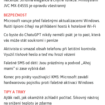
JVC MX-E455S je opravdu všestranný
BEZPEČNOST
Microsoft varuje před falešnými aktualizacemi Windows.
Ruští špioni číhají na přihlášení hostů k hotelové Wi-Fi
Co byste do ChatuGPT nikdy neměli psát: je to past, která
vás může stát soukromí i peníze
Aktivista si smazal obsah telefonu při letištní kontrole.
Využil tísňové heslo a teď mu hrozí vězení
Falešné SMS od dětí: Jsou prázdniny a podvod „Ahoj
mami“ si zase vybírá daň
Konec pro piráty využívající KMS: Microsoft zavádí
hardwarovou pojistku proti falešné aktivaci Windows
TIPY A TRIKY
Ajťák radí, jak okamžitě zchladit počítač. Šikovný nástroj
na snížení teploty je zdarma