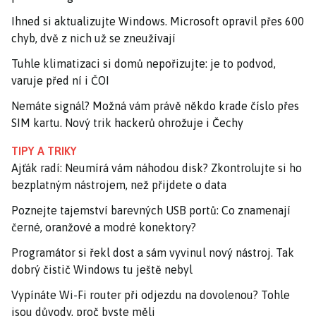
Ihned si aktualizujte Windows. Microsoft opravil přes 600
chyb, dvě z nich už se zneužívají
Tuhle klimatizaci si domů nepořizujte: je to podvod,
varuje před ní i ČOI
Nemáte signál? Možná vám právě někdo krade číslo přes
SIM kartu. Nový trik hackerů ohrožuje i Čechy
TIPY A TRIKY
Ajťák radí: Neumírá vám náhodou disk? Zkontrolujte si ho
bezplatným nástrojem, než přijdete o data
Poznejte tajemství barevných USB portů: Co znamenají
černé, oranžové a modré konektory?
Programátor si řekl dost a sám vyvinul nový nástroj. Tak
dobrý čistič Windows tu ještě nebyl
Vypínáte Wi-Fi router při odjezdu na dovolenou? Tohle
jsou důvody, proč byste měli