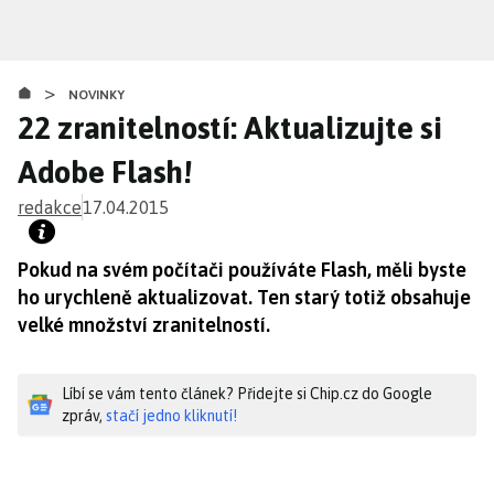
Přejít
k
hlavnímu
>
obsahu
NOVINKY
22 zranitelností: Aktualizujte si
Adobe Flash!
redakce
17.04.2015
Pokud na svém počítači používáte Flash, měli byste
ho urychleně aktualizovat. Ten starý totiž obsahuje
velké množství zranitelností.
Líbí se vám tento článek? Přidejte si Chip.cz do Google
zpráv,
stačí jedno kliknutí!