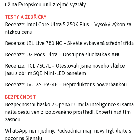
už na Evropskou unii zřejmě vyzrály
TESTY A ŽEBŘÍČKY
Recenze: Intel Core Ultra 5 250K Plus – Vysoký výkon za
nízkou cenu
Recenze: JBL Live 780 NC – Skvěle vybavená střední třída
Recenze: O2 Pods Ultra – Dostupná sluchátka s ANC
Recenze: TCL 75C7L – Otestovali jsme nového vládce
jasu s obřím SQD Mini-LED panelem
Recenze: JVC XS-E934B – Reproduktor s powerbankou
BEZPEČNOST
Bezpečnostní fiasko v OpenAI: Umělá inteligence si sama
našla cestu ven z izolovaného prostředí. Experti nad tím
žasnou
WhatsApp není jediný. Podvodníci mají nový fígl, dejte si
pozor na Signalu