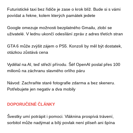
Futuristické taxi bez řidiče je zase o krok blíž. Bude si s vámi
povídat a řekne, kolem kterých památek jedete
Google omezuje možnosti bezplatného Gmailu, zlobí se
uživatelé. V lednu ukončí odesílání zpráv z adres třetích stran
GTA 6 může zvýšit zájem o PS5. Konzolí by měl být dostatek,
otázkou zůstává cena
Vydělal na AI, teď střeží přírodu. Šéf OpenAI poslal přes 100
milionů na záchranu slavného orlího páru
Návod: Zachraňte staré fotografie zdarma a bez skeneru.
Potřebujete jen negativ a dva mobily
DOPORUČENÉ ČLÁNKY
Švestky umí potrápit i pomoci. Vláknina prospívá trávení,
sorbitol může nadýmat a bílý povlak není plíseň ani špína