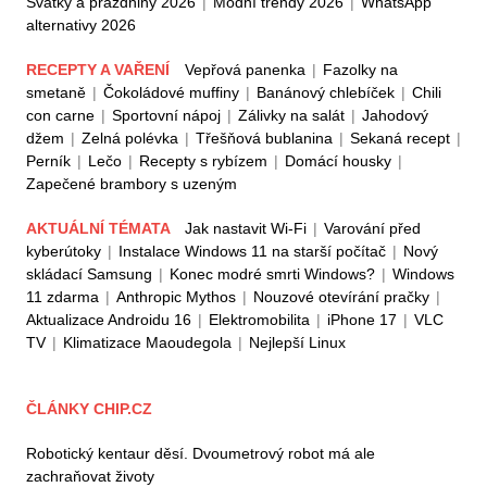
Svátky a prázdniny 2026
|
Módní trendy 2026
|
WhatsApp
alternativy 2026
RECEPTY A VAŘENÍ
Vepřová panenka
|
Fazolky na
smetaně
|
Čokoládové muffiny
|
Banánový chlebíček
|
Chili
con carne
|
Sportovní nápoj
|
Zálivky na salát
|
Jahodový
džem
|
Zelná polévka
|
Třešňová bublanina
|
Sekaná recept
|
Perník
|
Lečo
|
Recepty s rybízem
|
Domácí housky
|
Zapečené brambory s uzeným
AKTUÁLNÍ TÉMATA
Jak nastavit Wi-Fi
|
Varování před
kyberútoky
|
Instalace Windows 11 na starší počítač
|
Nový
skládací Samsung
|
Konec modré smrti Windows?
|
Windows
11 zdarma
|
Anthropic Mythos
|
Nouzové otevírání pračky
|
Aktualizace Androidu 16
|
Elektromobilita
|
iPhone 17
|
VLC
TV
|
Klimatizace Maoudegola
|
Nejlepší Linux
ČLÁNKY CHIP.CZ
Robotický kentaur děsí. Dvoumetrový robot má ale
zachraňovat životy