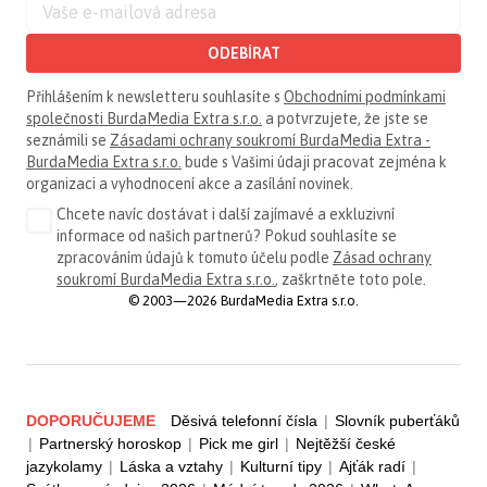
ODEBÍRAT
Přihlášením k newsletteru souhlasíte s
Obchodními podmínkami
společnosti BurdaMedia Extra s.r.o.
a potvrzujete, že jste se
seznámili se
Zásadami ochrany soukromí BurdaMedia Extra -
BurdaMedia Extra s.r.o.
bude s Vašimi údaji pracovat zejména k
organizaci a vyhodnocení akce a zasílání novinek.
Chcete navíc dostávat i další zajímavé a exkluzivní
informace od našich partnerů? Pokud souhlasíte se
zpracováním údajů k tomuto účelu podle
Zásad ochrany
soukromí BurdaMedia Extra s.r.o.
, zaškrtněte toto pole.
© 2003—2026 BurdaMedia Extra s.r.o.
DOPORUČUJEME
Děsivá telefonní čísla
|
Slovník puberťáků
|
Partnerský horoskop
|
Pick me girl
|
Nejtěžší české
jazykolamy
|
Láska a vztahy
|
Kulturní tipy
|
Ajťák radí
|