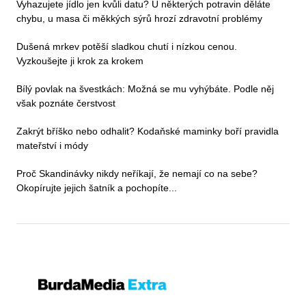
Vyhazujete jídlo jen kvůli datu? U některých potravin děláte
chybu, u masa či měkkých sýrů hrozí zdravotní problémy
Dušená mrkev potěší sladkou chutí i nízkou cenou.
Vyzkoušejte ji krok za krokem
Bílý povlak na švestkách: Možná se mu vyhýbáte. Podle něj
však poznáte čerstvost
Zakrýt bříško nebo odhalit? Kodaňské maminky boří pravidla
mateřství i módy
Proč Skandinávky nikdy neříkají, že nemají co na sebe?
Okopírujte jejich šatník a pochopíte...