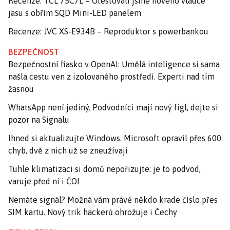
Recenze: TCL 75C7L – Otestovali jsme nového vládce
jasu s obřím SQD Mini-LED panelem
Recenze: JVC XS-E934B – Reproduktor s powerbankou
BEZPEČNOST
Bezpečnostní fiasko v OpenAI: Umělá inteligence si sama
našla cestu ven z izolovaného prostředí. Experti nad tím
žasnou
WhatsApp není jediný. Podvodníci mají nový fígl, dejte si
pozor na Signalu
Ihned si aktualizujte Windows. Microsoft opravil přes 600
chyb, dvě z nich už se zneužívají
Tuhle klimatizaci si domů nepořizujte: je to podvod,
varuje před ní i ČOI
Nemáte signál? Možná vám právě někdo krade číslo přes
SIM kartu. Nový trik hackerů ohrožuje i Čechy