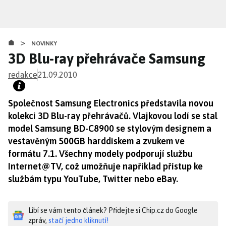
Přejít
k
hlavnímu
>
obsahu
NOVINKY
3D Blu-ray přehrávače Samsung
redakce
21.09.2010
Společnost Samsung Electronics představila novou
kolekci 3D Blu-ray přehrávačů. Vlajkovou lodí se stal
model Samsung BD-C8900 se stylovým designem a
vestavěným 500GB harddiskem a zvukem ve
formátu 7.1. Všechny modely podporují službu
Internet@TV, což umožňuje například přístup ke
službám typu YouTube, Twitter nebo eBay.
Líbí se vám tento článek? Přidejte si Chip.cz do Google
zpráv,
stačí jedno kliknutí!