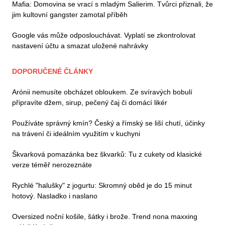
Mafia: Domovina se vrací s mladým Salierim. Tvůrci přiznali, že
jim kultovní gangster zamotal příběh
Google vás může odposlouchávat. Vyplatí se zkontrolovat
nastavení účtu a smazat uložené nahrávky
DOPORUČENÉ ČLÁNKY
Arónii nemusíte obcházet obloukem. Ze svíravých bobulí
připravíte džem, sirup, pečený čaj či domácí likér
Používáte správný kmín? Český a římský se liší chutí, účinky
na trávení či ideálním využitím v kuchyni
Škvarková pomazánka bez škvarků: Tu z cukety od klasické
verze téměř nerozeznáte
Rychlé "halušky" z jogurtu: Skromný oběd je do 15 minut
hotový. Nasladko i naslano
Oversized noční košile, šátky i brože. Trend nona maxxing