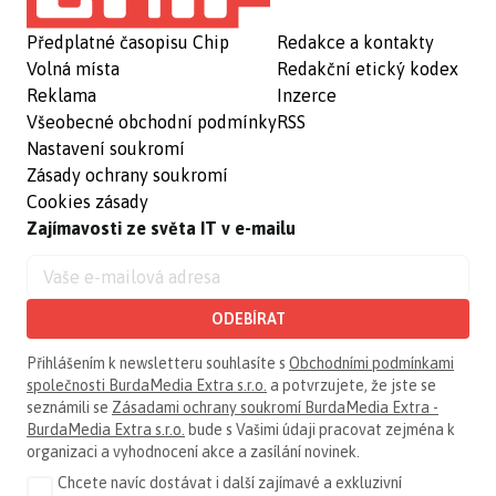
Předplatné časopisu Chip
Redakce a kontakty
Volná místa
Redakční etický kodex
Reklama
Inzerce
Všeobecné obchodní podmínky
RSS
Nastavení soukromí
Zásady ochrany soukromí
Cookies zásady
Zajímavosti ze světa IT v e-mailu
ODEBÍRAT
Přihlášením k newsletteru souhlasíte s
Obchodními podmínkami
společnosti BurdaMedia Extra s.r.o.
a potvrzujete, že jste se
seznámili se
Zásadami ochrany soukromí BurdaMedia Extra -
BurdaMedia Extra s.r.o.
bude s Vašimi údaji pracovat zejména k
organizaci a vyhodnocení akce a zasílání novinek.
Chcete navíc dostávat i další zajímavé a exkluzivní