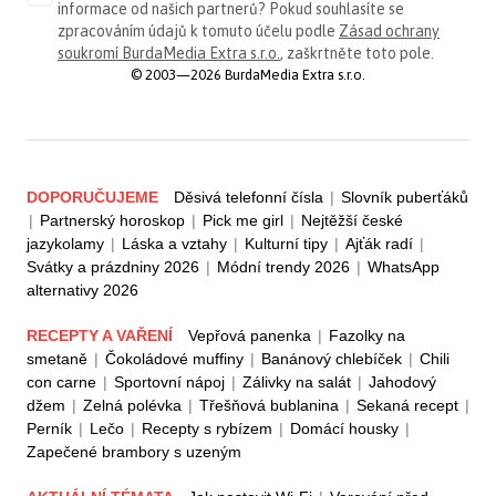
informace od našich partnerů? Pokud souhlasíte se
zpracováním údajů k tomuto účelu podle
Zásad ochrany
soukromí BurdaMedia Extra s.r.o.
, zaškrtněte toto pole.
© 2003—2026 BurdaMedia Extra s.r.o.
DOPORUČUJEME
Děsivá telefonní čísla
|
Slovník puberťáků
|
Partnerský horoskop
|
Pick me girl
|
Nejtěžší české
jazykolamy
|
Láska a vztahy
|
Kulturní tipy
|
Ajťák radí
|
Svátky a prázdniny 2026
|
Módní trendy 2026
|
WhatsApp
alternativy 2026
RECEPTY A VAŘENÍ
Vepřová panenka
|
Fazolky na
smetaně
|
Čokoládové muffiny
|
Banánový chlebíček
|
Chili
con carne
|
Sportovní nápoj
|
Zálivky na salát
|
Jahodový
džem
|
Zelná polévka
|
Třešňová bublanina
|
Sekaná recept
|
Perník
|
Lečo
|
Recepty s rybízem
|
Domácí housky
|
Zapečené brambory s uzeným