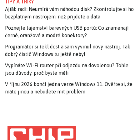
TIPY A TRIKY
Ajťák radí: Neumírá vám náhodou disk? Zkontrolujte si ho
bezplatným nástrojem, než přijdete o data
Poznejte tajemství barevných USB portů: Co znamenají
černé, oranžové a modré konektory?
Programátor si řekl dost a sám vyvinul nový nástroj. Tak
dobrý čistič Windows tu ještě nebyl
Vypínáte Wi-Fi router při odjezdu na dovolenou? Tohle
jsou důvody, proč byste měli
V říjnu 2026 končí jedna verze Windows 11. Ověřte si, že
máte jinou a nebudete mít problém