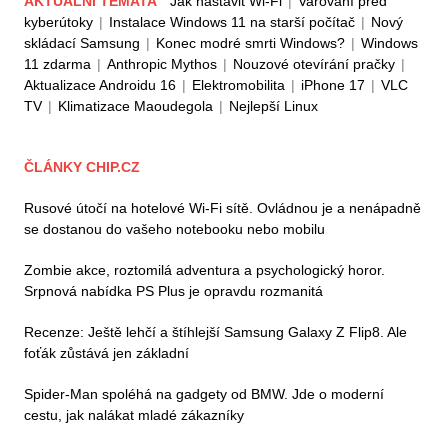
AKTUÁLNÍ TÉMATA
Jak nastavit Wi-Fi
|
Varování před
kyberútoky
|
Instalace Windows 11 na starší počítač
|
Nový
skládací Samsung
|
Konec modré smrti Windows?
|
Windows
11 zdarma
|
Anthropic Mythos
|
Nouzové otevírání pračky
|
Aktualizace Androidu 16
|
Elektromobilita
|
iPhone 17
|
VLC
TV
|
Klimatizace Maoudegola
|
Nejlepší Linux
ČLÁNKY CHIP.CZ
Rusové útočí na hotelové Wi-Fi sítě. Ovládnou je a nenápadně
se dostanou do vašeho notebooku nebo mobilu
Zombie akce, roztomilá adventura a psychologický horor.
Srpnová nabídka PS Plus je opravdu rozmanitá
Recenze: Ještě lehčí a štíhlejší Samsung Galaxy Z Flip8. Ale
foťák zůstává jen základní
Spider-Man spoléhá na gadgety od BMW. Jde o moderní
cestu, jak nalákat mladé zákazníky