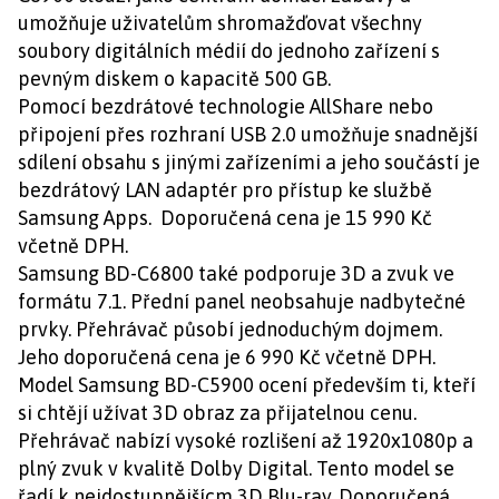
umožňuje uživatelům shromažďovat všechny
soubory digitálních médií do jednoho zařízení s
pevným diskem o kapacitě 500 GB.
Pomocí bezdrátové technologie AllShare nebo
připojení přes rozhraní USB 2.0 umožňuje snadnější
sdílení obsahu s jinými zařízeními a jeho součástí je
bezdrátový LAN adaptér pro přístup ke službě
Samsung Apps. Doporučená cena je 15 990 Kč
včetně DPH.
Samsung BD-C6800 také podporuje 3D a zvuk ve
formátu 7.1. Přední panel neobsahuje nadbytečné
prvky. Přehrávač působí jednoduchým dojmem.
Jeho doporučená cena je 6 990 Kč včetně DPH.
Model Samsung BD-C5900 ocení především ti, kteří
si chtějí užívat 3D obraz za přijatelnou cenu.
Přehrávač nabízí vysoké rozlišení až 1920x1080p a
plný zvuk v kvalitě Dolby Digital. Tento model se
řadí k nejdostupnějšícm 3D Blu-ray. Doporučená