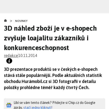
Přejít
k
hlavnímu
>
obsahu
NOVINKY
3D náhled zboží je v e-shopech
zvyšuje loajalitu zákazníků i
konkurenceschopnost
redakce
10.11.2014
3D prezentace produktů se v českých e-shopech
stává stále populárnější. Podle aktuálních statistik
obchodu Hurámobil.cz si 3D fotografii v detailu
položky prohlédne téměř každý čtvrtý Čech.
Líbí se vám tento článek? Přidejte si Chip.cz do Google
zpráv,
stačí jedno kliknutí!