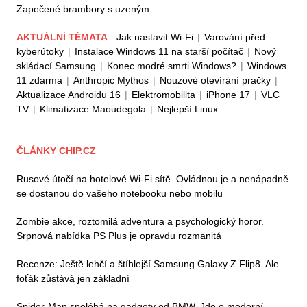
Zapečené brambory s uzeným
AKTUÁLNÍ TÉMATA
Jak nastavit Wi-Fi
|
Varování před
kyberútoky
|
Instalace Windows 11 na starší počítač
|
Nový
skládací Samsung
|
Konec modré smrti Windows?
|
Windows
11 zdarma
|
Anthropic Mythos
|
Nouzové otevírání pračky
|
Aktualizace Androidu 16
|
Elektromobilita
|
iPhone 17
|
VLC
TV
|
Klimatizace Maoudegola
|
Nejlepší Linux
ČLÁNKY CHIP.CZ
Rusové útočí na hotelové Wi-Fi sítě. Ovládnou je a nenápadně
se dostanou do vašeho notebooku nebo mobilu
Zombie akce, roztomilá adventura a psychologický horor.
Srpnová nabídka PS Plus je opravdu rozmanitá
Recenze: Ještě lehčí a štíhlejší Samsung Galaxy Z Flip8. Ale
foťák zůstává jen základní
Spider-Man spoléhá na gadgety od BMW. Jde o moderní