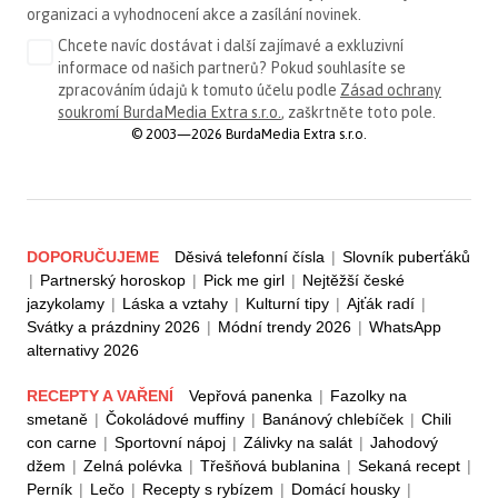
organizaci a vyhodnocení akce a zasílání novinek.
Chcete navíc dostávat i další zajímavé a exkluzivní
informace od našich partnerů? Pokud souhlasíte se
zpracováním údajů k tomuto účelu podle
Zásad ochrany
soukromí BurdaMedia Extra s.r.o.
, zaškrtněte toto pole.
© 2003—2026 BurdaMedia Extra s.r.o.
DOPORUČUJEME
Děsivá telefonní čísla
|
Slovník puberťáků
|
Partnerský horoskop
|
Pick me girl
|
Nejtěžší české
jazykolamy
|
Láska a vztahy
|
Kulturní tipy
|
Ajťák radí
|
Svátky a prázdniny 2026
|
Módní trendy 2026
|
WhatsApp
alternativy 2026
RECEPTY A VAŘENÍ
Vepřová panenka
|
Fazolky na
smetaně
|
Čokoládové muffiny
|
Banánový chlebíček
|
Chili
con carne
|
Sportovní nápoj
|
Zálivky na salát
|
Jahodový
džem
|
Zelná polévka
|
Třešňová bublanina
|
Sekaná recept
|
Perník
|
Lečo
|
Recepty s rybízem
|
Domácí housky
|