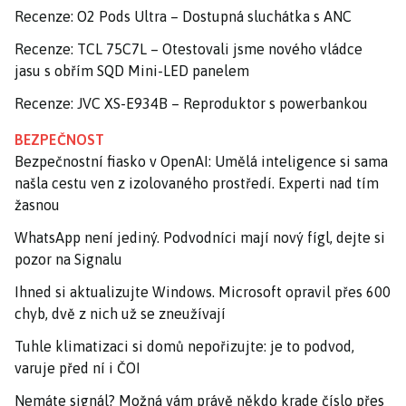
Recenze: O2 Pods Ultra – Dostupná sluchátka s ANC
Recenze: TCL 75C7L – Otestovali jsme nového vládce
jasu s obřím SQD Mini-LED panelem
Recenze: JVC XS-E934B – Reproduktor s powerbankou
BEZPEČNOST
Bezpečnostní fiasko v OpenAI: Umělá inteligence si sama
našla cestu ven z izolovaného prostředí. Experti nad tím
žasnou
WhatsApp není jediný. Podvodníci mají nový fígl, dejte si
pozor na Signalu
Ihned si aktualizujte Windows. Microsoft opravil přes 600
chyb, dvě z nich už se zneužívají
Tuhle klimatizaci si domů nepořizujte: je to podvod,
varuje před ní i ČOI
Nemáte signál? Možná vám právě někdo krade číslo přes