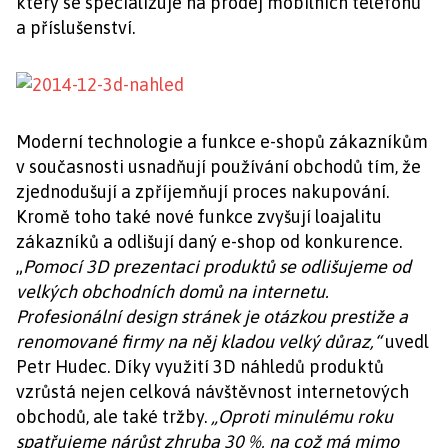
který se specializuje na prodej mobilních telefonů
a příslušenství.
Moderní technologie a funkce e-shopů zákazníkům
v současnosti usnadňují používání obchodů tím, že
zjednodušují a zpříjemňují proces nakupování.
Kromě toho také nové funkce zvyšují loajalitu
zákazníků a odlišují daný e-shop od konkurence.
„
Pomocí 3D prezentaci produktů se odlišujeme od
velkých obchodních domů na internetu.
Profesionální design stránek je otázkou prestiže a
renomované firmy na něj kladou velký důraz,“
uvedl
Petr Hudec.
Díky využití 3D náhledů produktů
vzrůstá nejen celková návštěvnost internetových
obchodů, ale také tržby.
„Oproti minulému roku
spatřujeme nárůst zhruba 30 %,
na což má mimo