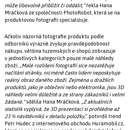
může libovolně přiblížit či oddálit,“
řekla Hana
Mráčková ze společnosti PhotoRobot, která se na
produktovou fotografii specializuje.
Ačkoliv názorná fotografie produktu podle
odborníků výrazně zvyšuje pravděpodobnost
nákupu, většina tuzemských e-shopů zobrazuje
v jednotlivých kategoriích pouze malé náhledy
zboží.
„Malé rozlišení fotografií sice nezatěžuje
načítání stránky, nicméně často lidem neposkytuje
reálný obraz daného zboží. Zejména u dražších
produktů, jako je oblečení nebo elektronika, jsou 3D
náhledy velmi důležité a ze strany zákazníků i velmi
žádané,“
sdělila Hana Mráčková.
„Z aktuálních
statistik vyplývá, že
3D prezentaci si prohlédne až
23 % návštěvníků v detailu položky
,“ potvrdil trend
Petr Hudec z internetového obchodu Hurámobil.cz,