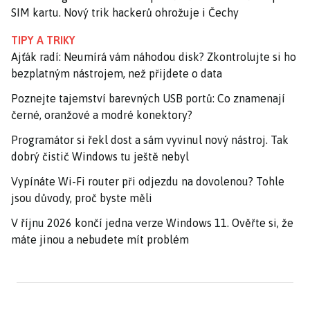
SIM kartu. Nový trik hackerů ohrožuje i Čechy
TIPY A TRIKY
Ajťák radí: Neumírá vám náhodou disk? Zkontrolujte si ho
bezplatným nástrojem, než přijdete o data
Poznejte tajemství barevných USB portů: Co znamenají
černé, oranžové a modré konektory?
Programátor si řekl dost a sám vyvinul nový nástroj. Tak
dobrý čistič Windows tu ještě nebyl
Vypínáte Wi-Fi router při odjezdu na dovolenou? Tohle
jsou důvody, proč byste měli
V říjnu 2026 končí jedna verze Windows 11. Ověřte si, že
máte jinou a nebudete mít problém