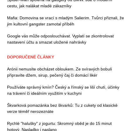
cestu, jak nalákat mladé zákazníky
Mafia: Domovina se vrací s mladým Salierim. Tvůrci přiznali, že
jim kultovní gangster zamotal příběh
Google vás může odposlouchávat. Vyplatí se zkontrolovat
nastavení účtu a smazat uložené nahrávky
DOPORUČENÉ ČLÁNKY
Arónii nemusíte obcházet obloukem. Ze svíravých bobulí
připravíte džem, sirup, pečený čaj či domácí likér
Používáte správný kmín? Český a římský se liší chutí, účinky
na trávení či ideálním využitím v kuchyni
Škvarková pomazánka bez škvarků: Tu z cukety od klasické
verze téměř nerozeznáte
Rychlé "halušky" z jogurtu: Skromný oběd je do 15 minut
hotový. Nasladko i naslano