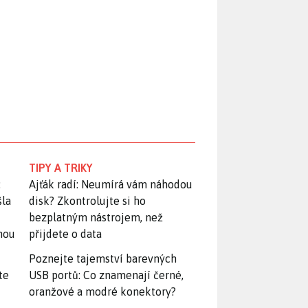
TIPY A TRIKY
:
Ajťák radí: Neumírá vám náhodou
šla
disk? Zkontrolujte si ho
bezplatným nástrojem, než
snou
přijdete o data
Poznejte tajemství barevných
te
USB portů: Co znamenají černé,
oranžové a modré konektory?