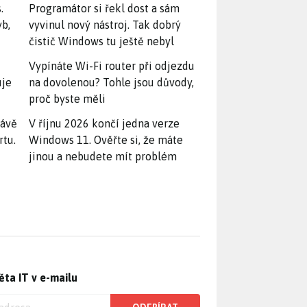
.
Programátor si řekl dost a sám
yb,
vyvinul nový nástroj. Tak dobrý
čistič Windows tu ještě nebyl
Vypínáte Wi-Fi router při odjezdu
uje
na dovolenou? Tohle jsou důvody,
proč byste měli
rávě
V říjnu 2026 končí jedna verze
rtu.
Windows 11. Ověřte si, že máte
jinou a nebudete mít problém
ěta IT v e-mailu