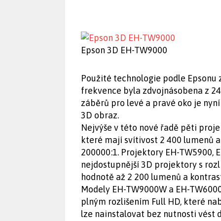
Epson 3D EH-TW9000
Použité technologie podle Epsonu za
frekvence byla zdvojnásobena z 2
záběrů pro levé a pravé oko je nyní
3D obraz.
Nejvýše v této nové řadě pěti pro
které mají svítivost 2 400 lumenů 
200000:1. Projektory EH-TW5900,
nejdostupnější 3D projektory s roz
hodnotě až 2 200 lumenů a kontras
Modely EH-TW9000W a EH-TW6000W j
plným rozlišením Full HD, které na
lze nainstalovat bez nutnosti vést