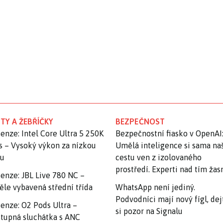
TY A ŽEBŘÍČKY
BEZPEČNOST
enze: Intel Core Ultra 5 250K
Bezpečnostní fiasko v OpenAI
s – Vysoký výkon za nízkou
Umělá inteligence si sama na
nu
cestu ven z izolovaného
prostředí. Experti nad tím ža
enze: JBL Live 780 NC –
ěle vybavená střední třída
WhatsApp není jediný.
Podvodníci mají nový fígl, dej
enze: O2 Pods Ultra –
si pozor na Signalu
tupná sluchátka s ANC