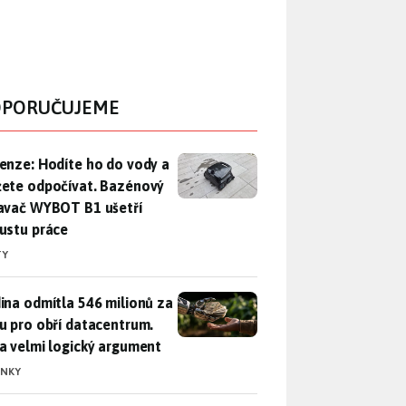
PORUČUJEME
enze: Hodíte ho do vody a můžete odpočívat. Bazénový vysava
enze: Hodíte ho do vody a
ete odpočívat. Bazénový
avač WYBOT B1 ušetří
ustu práce
TY
ina odmítla 546 milionů za půdu pro obří datacentrum. Měla 
ina odmítla 546 milionů za
u pro obří datacentrum.
a velmi logický argument
INKY