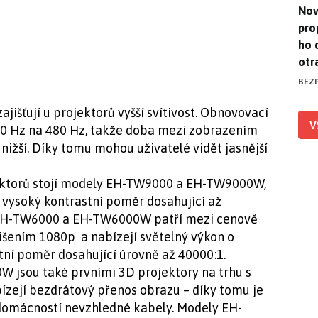
Nov
Nov
pro
ho 
otr
BEZ
jišťují u projektorů vyšší svítivost. Obnovovací
V
40 Hz na 480 Hz, takže doba mezi zobrazením
 nižší. Díky tomu mohou uživatelé vidět jasnější
jektorů stojí modely EH-TW9000 a EH-TW9000W,
a vysoký kontrastní poměr dosahující až
 EH-TW6000 a EH-TW6000W patří mezi cenově
lišením 1080p a nabízejí světelný výkon o
tní poměr dosahující úrovně až 40000:1.
sou také prvními 3D projektory na trhu s
bízejí bezdrátový přenos obrazu – díky tomu je
 domácností nevzhledné kabely. Modely EH-