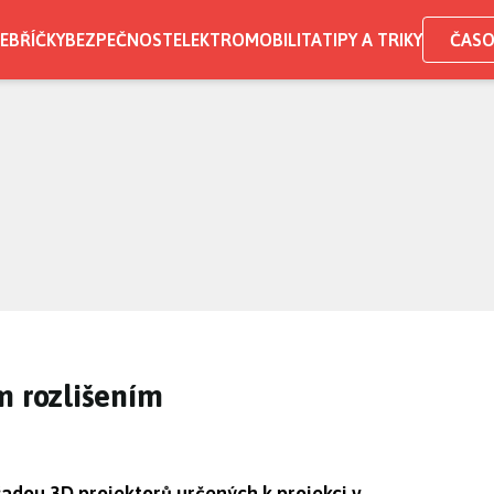
EBŘÍČKY
BEZPEČNOST
ELEKTROMOBILITA
TIPY A TRIKY
ČASO
m rozlišením
řadou 3D projektorů určených k projekci v