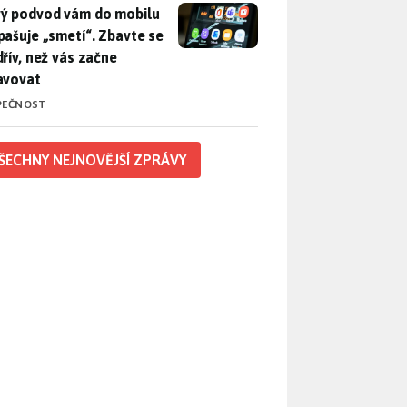
ý podvod vám do mobilu propašuje „smetí“. Zbavte se ho dřív, 
ý podvod vám do mobilu
pašuje „smetí“. Zbavte se
dřív, než vás začne
avovat
PEČNOST
ŠECHNY NEJNOVĚJŠÍ ZPRÁVY