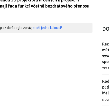
y mají řada funkcí včetně bezdrátového přenosu
hip.cz do Google zpráv,
stačí jedno kliknutí!
DO
Rec
Rec
můž
vys
spo
TES
Rod
Rod
půd
Měl
NOV