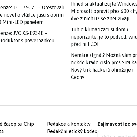
Ihned si aktualizujte Windows
enze: TCL 75C7L – Otestovali
Microsoft opravil přes 600 ch
e nového vládce jasu s obřím
dvě z nich už se zneužívají
 Mini-LED panelem
Tuhle klimatizaci si domů
enze: JVC XS-E934B –
nepořizujte: je to podvod, var
roduktor s powerbankou
před ní i ČOI
Nemáte signál? Možná vám p
někdo krade číslo přes SIM ka
Nový trik hackerů ohrožuje i
Čechy
é časopisu Chip
Redakce a kontakty
Zajímavosti ze sv
ta
Redakční etický kodex