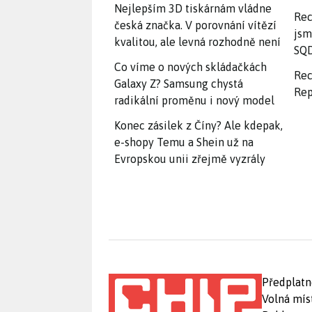
Nejlepším 3D tiskárnám vládne
Rec
česká značka. V porovnání vítězí
jsm
kvalitou, ale levná rozhodně není
SQD
Co víme o nových skládačkách
Rec
Galaxy Z? Samsung chystá
Rep
radikální proměnu i nový model
Konec zásilek z Číny? Ale kdepak,
e-shopy Temu a Shein už na
Evropskou unii zřejmě vyzrály
Předplatn
Volná mís