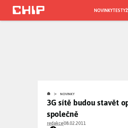
Přejít
k
NOVINKY
TESTY
Ž
hlavnímu
obsahu
>
NOVINKY
3G sítě budou stavět o
společně
redakce
08.02.2011