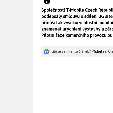
Společnosti T-Mobile Czech Republ
podepsaly smlouvu o sdílení 3G sít
přináší tak vysokorychlostní mobiln
znamenat urychlení výstavby a záro
Pilotní fáze komerčního provozu bud
Líbí se vám tento článek? Přidejte si C