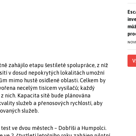
Esca
Esc
inve
můž
pro
NOV
V
ě zahájilo etapu šestileté spolupráce, z níž
 sítí v dosud nepokrytých lokalitách umožní
ům mimo hustě osídlené oblasti. Celkem by
vořena necelým tisícem vysílačů; každý
z nich. Kapacita sítě bude plánována
vality služeb a přenosových rychlostí, aby
tovaných služeb.
test ve dvou městech – Dobříši a Humpolci.
 ve 2. čtvrtletí letošního roku zahájen pilotní