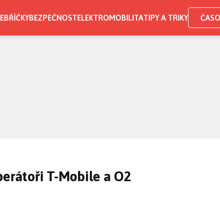
EBŘÍČKY
BEZPEČNOST
ELEKTROMOBILITA
TIPY A TRIKY
ČASO
perátoři T-Mobile a O2