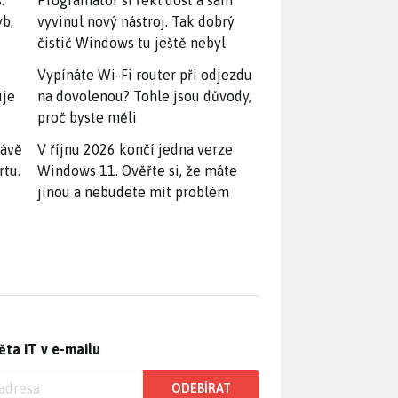
.
Programátor si řekl dost a sám
yb,
vyvinul nový nástroj. Tak dobrý
čistič Windows tu ještě nebyl
Vypínáte Wi-Fi router při odjezdu
uje
na dovolenou? Tohle jsou důvody,
proč byste měli
rávě
V říjnu 2026 končí jedna verze
rtu.
Windows 11. Ověřte si, že máte
jinou a nebudete mít problém
ěta IT v e-mailu
ODEBÍRAT