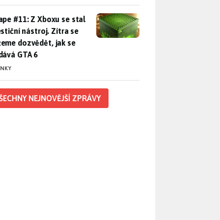
pe #11: Z Xboxu se stal investiční nástroj. Zítra se můžeme d
ape #11: Z Xboxu se stal
stiční nástroj. Zítra se
eme dozvědět, jak se
dává GTA 6
INKY
ŠECHNY NEJNOVĚJŠÍ ZPRÁVY