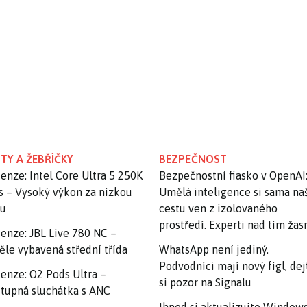
TY A ŽEBŘÍČKY
BEZPEČNOST
enze: Intel Core Ultra 5 250K
Bezpečnostní fiasko v OpenAI
s – Vysoký výkon za nízkou
Umělá inteligence si sama na
nu
cestu ven z izolovaného
prostředí. Experti nad tím ža
enze: JBL Live 780 NC –
ěle vybavená střední třída
WhatsApp není jediný.
Podvodníci mají nový fígl, dej
enze: O2 Pods Ultra –
si pozor na Signalu
tupná sluchátka s ANC