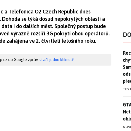
ic a Telefónica O2 Czech Republic dnes
ě. Dohoda se týká dosud nepokrytých oblastí a
í data i do dalších měst. Společný postup bude
veň výrazně rozšíří 3G pokrytí obou operátorů.
DO
e zahájena ve 2. čtvrtletí letošního roku.
Rec
Rec
chy
hip.cz do Google zpráv,
stačí jedno kliknutí!
Sam
ods
pře
TES
GTA
GTA
Net
obj
NOV