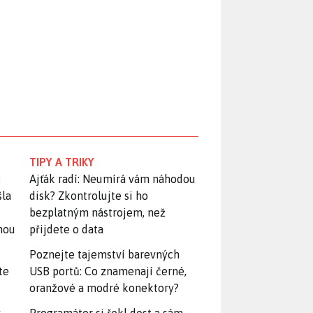
TIPY A TRIKY
:
Ajťák radí: Neumírá vám náhodou
šla
disk? Zkontrolujte si ho
bezplatným nástrojem, než
snou
přijdete o data
Poznejte tajemství barevných
te
USB portů: Co znamenají černé,
oranžové a modré konektory?