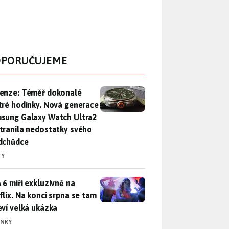
PORUČUJEME
enze: Téměř dokonalé chytré hodinky. Nová generace Samsung
enze: Téměř dokonalé
tré hodinky. Nová generace
sung Galaxy Watch Ultra2
tranila nedostatky svého
dchůdce
TY
 6 míří exkluzivně na Netflix. Na konci srpna se tam objeví ve
 6 míří exkluzivně na
flix. Na konci srpna se tam
eví velká ukázka
INKY