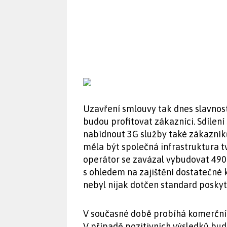
Uzavření smlouvy tak dnes slavnostn
budou profitovat zákazníci. Sdílení
nabídnout 3G služby také zákazník
měla být společná infrastruktura t
operátor se zavázal vybudovat 490 
s ohledem na zajištění dostatečné k
nebyl nijak dotčen standard posky
V současné době probíhá komerční 
V případě pozitivních výsledků bude