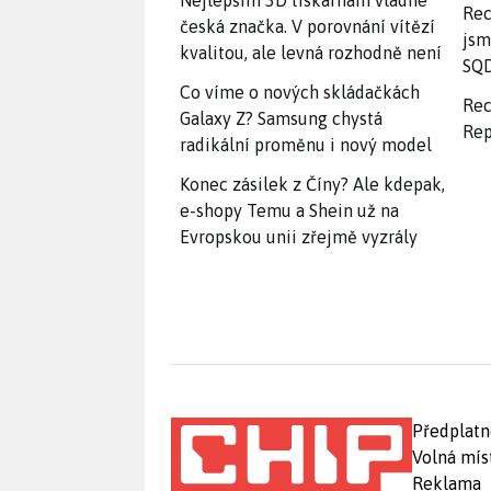
Nejlepším 3D tiskárnám vládne
Rec
česká značka. V porovnání vítězí
jsm
kvalitou, ale levná rozhodně není
SQD
Co víme o nových skládačkách
Rec
Galaxy Z? Samsung chystá
Rep
radikální proměnu i nový model
Konec zásilek z Číny? Ale kdepak,
e-shopy Temu a Shein už na
Evropskou unii zřejmě vyzrály
Předplatn
Volná mís
Reklama