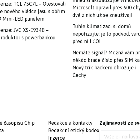
Ihned si aktualizujte Windows
enze: TCL 75C7L – Otestovali
Microsoft opravil přes 600 ch
e nového vládce jasu s obřím
dvě z nich už se zneužívají
 Mini-LED panelem
Tuhle klimatizaci si domů
enze: JVC XS-E934B –
nepořizujte: je to podvod, var
roduktor s powerbankou
před ní i ČOI
Nemáte signál? Možná vám p
někdo krade číslo přes SIM ka
Nový trik hackerů ohrožuje i
Čechy
é časopisu Chip
Redakce a kontakty
Zajímavosti ze sv
ta
Redakční etický kodex
Inzerce