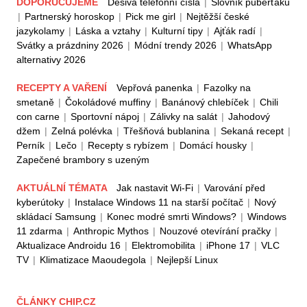
DOPORUČUJEME
Děsivá telefonní čísla
|
Slovník puberťáků
|
Partnerský horoskop
|
Pick me girl
|
Nejtěžší české
jazykolamy
|
Láska a vztahy
|
Kulturní tipy
|
Ajťák radí
|
Svátky a prázdniny 2026
|
Módní trendy 2026
|
WhatsApp
alternativy 2026
RECEPTY A VAŘENÍ
Vepřová panenka
|
Fazolky na
smetaně
|
Čokoládové muffiny
|
Banánový chlebíček
|
Chili
con carne
|
Sportovní nápoj
|
Zálivky na salát
|
Jahodový
džem
|
Zelná polévka
|
Třešňová bublanina
|
Sekaná recept
|
Perník
|
Lečo
|
Recepty s rybízem
|
Domácí housky
|
Zapečené brambory s uzeným
AKTUÁLNÍ TÉMATA
Jak nastavit Wi-Fi
|
Varování před
kyberútoky
|
Instalace Windows 11 na starší počítač
|
Nový
skládací Samsung
|
Konec modré smrti Windows?
|
Windows
11 zdarma
|
Anthropic Mythos
|
Nouzové otevírání pračky
|
Aktualizace Androidu 16
|
Elektromobilita
|
iPhone 17
|
VLC
TV
|
Klimatizace Maoudegola
|
Nejlepší Linux
ČLÁNKY CHIP.CZ