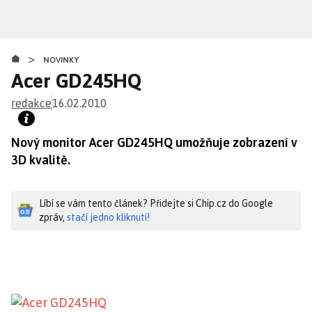
Přejít
k
hlavnímu
>
obsahu
NOVINKY
Acer GD245HQ
redakce
16.02.2010
Nový monitor Acer GD245HQ umožňuje zobrazení v
3D kvalitě.
Líbí se vám tento článek? Přidejte si Chip.cz do Google
zpráv,
stačí jedno kliknutí!