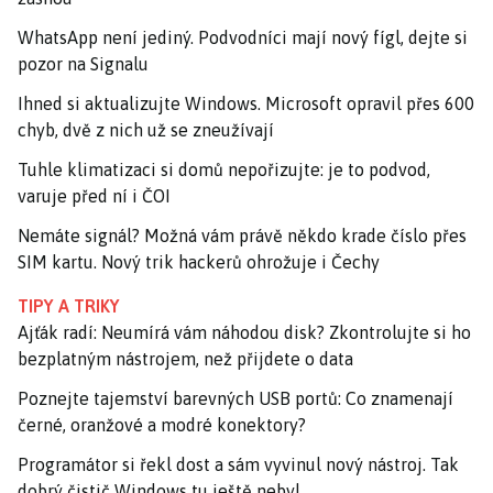
WhatsApp není jediný. Podvodníci mají nový fígl, dejte si
pozor na Signalu
Ihned si aktualizujte Windows. Microsoft opravil přes 600
chyb, dvě z nich už se zneužívají
Tuhle klimatizaci si domů nepořizujte: je to podvod,
varuje před ní i ČOI
Nemáte signál? Možná vám právě někdo krade číslo přes
SIM kartu. Nový trik hackerů ohrožuje i Čechy
TIPY A TRIKY
Ajťák radí: Neumírá vám náhodou disk? Zkontrolujte si ho
bezplatným nástrojem, než přijdete o data
Poznejte tajemství barevných USB portů: Co znamenají
černé, oranžové a modré konektory?
Programátor si řekl dost a sám vyvinul nový nástroj. Tak
dobrý čistič Windows tu ještě nebyl