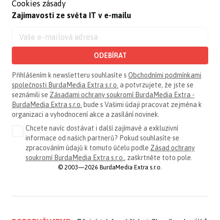
Cookies zásady
Zajímavosti ze světa IT v e-mailu
ODEBÍRAT
Přihlášením k newsletteru souhlasíte s
Obchodními podmínkami
společnosti BurdaMedia Extra s.r.o.
a potvrzujete, že jste se
seznámili se
Zásadami ochrany soukromí BurdaMedia Extra -
BurdaMedia Extra s.r.o.
bude s Vašimi údaji pracovat zejména k
organizaci a vyhodnocení akce a zasílání novinek.
Chcete navíc dostávat i další zajímavé a exkluzivní
informace od našich partnerů? Pokud souhlasíte se
zpracováním údajů k tomuto účelu podle
Zásad ochrany
soukromí BurdaMedia Extra s.r.o.
, zaškrtněte toto pole.
© 2003—2026 BurdaMedia Extra s.r.o.