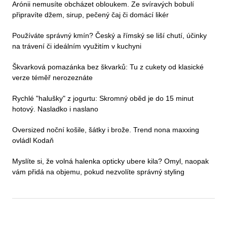
Arónii nemusíte obcházet obloukem. Ze svíravých bobulí
připravíte džem, sirup, pečený čaj či domácí likér
Používáte správný kmín? Český a římský se liší chutí, účinky
na trávení či ideálním využitím v kuchyni
Škvarková pomazánka bez škvarků: Tu z cukety od klasické
verze téměř nerozeznáte
Rychlé "halušky" z jogurtu: Skromný oběd je do 15 minut
hotový. Nasladko i naslano
Oversized noční košile, šátky i brože. Trend nona maxxing
ovládl Kodaň
Myslíte si, že volná halenka opticky ubere kila? Omyl, naopak
vám přidá na objemu, pokud nezvolíte správný styling