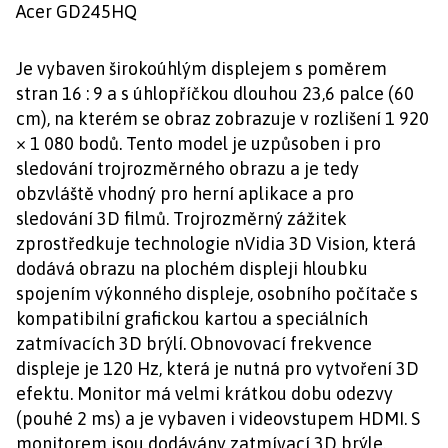
Acer GD245HQ
Je vybaven širokoúhlým displejem s poměrem
stran 16 : 9 a s úhlopříčkou dlouhou 23,6 palce (60
cm), na kterém se obraz zobrazuje v rozlišení 1 920
× 1 080 bodů. Tento model je uzpůsoben i pro
sledování trojrozměrného obrazu a je tedy
obzvláště vhodný pro herní aplikace a pro
sledování 3D filmů. Trojrozměrný zážitek
zprostředkuje technologie nVidia 3D Vision, která
dodává obrazu na plochém displeji hloubku
spojením výkonného displeje, osobního počítače s
kompatibilní grafickou kartou a speciálních
zatmívacích 3D brýlí. Obnovovací frekvence
displeje je 120 Hz, která je nutná pro vytvoření 3D
efektu. Monitor má velmi krátkou dobu odezvy
(pouhé 2 ms) a je vybaven i videovstupem HDMI. S
monitorem jsou dodávány zatmívací 3D brýle.