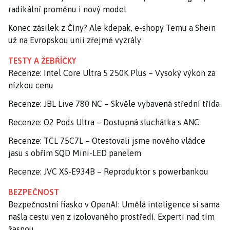
radikální proměnu i nový model
Konec zásilek z Číny? Ale kdepak, e-shopy Temu a Shein
už na Evropskou unii zřejmě vyzrály
TESTY A ŽEBŘÍČKY
Recenze: Intel Core Ultra 5 250K Plus – Vysoký výkon za
nízkou cenu
Recenze: JBL Live 780 NC – Skvěle vybavená střední třída
Recenze: O2 Pods Ultra – Dostupná sluchátka s ANC
Recenze: TCL 75C7L – Otestovali jsme nového vládce
jasu s obřím SQD Mini-LED panelem
Recenze: JVC XS-E934B – Reproduktor s powerbankou
BEZPEČNOST
Bezpečnostní fiasko v OpenAI: Umělá inteligence si sama
našla cestu ven z izolovaného prostředí. Experti nad tím
žasnou