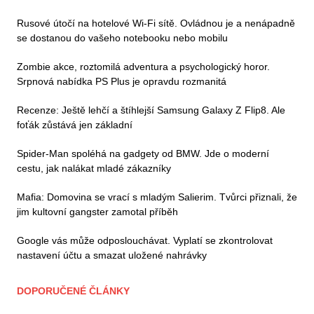
Rusové útočí na hotelové Wi-Fi sítě. Ovládnou je a nenápadně
se dostanou do vašeho notebooku nebo mobilu
Zombie akce, roztomilá adventura a psychologický horor.
Srpnová nabídka PS Plus je opravdu rozmanitá
Recenze: Ještě lehčí a štíhlejší Samsung Galaxy Z Flip8. Ale
foťák zůstává jen základní
Spider-Man spoléhá na gadgety od BMW. Jde o moderní
cestu, jak nalákat mladé zákazníky
Mafia: Domovina se vrací s mladým Salierim. Tvůrci přiznali, že
jim kultovní gangster zamotal příběh
Google vás může odposlouchávat. Vyplatí se zkontrolovat
nastavení účtu a smazat uložené nahrávky
DOPORUČENÉ ČLÁNKY