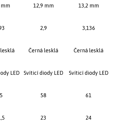
9 mm
12,9 mm
13,2 mm
93
2,9
3,136
lesklá
Černá lesklá
Černá lesklá
diody LED
Svíticí diody LED
Svíticí diody LED
5
58
61
,5
23
24