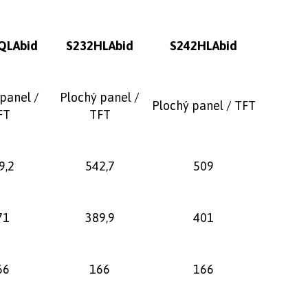
QLAbid
S232HLAbid
S242HLAbid
panel /
Plochý panel /
Plochý panel / TFT
FT
TFT
9,2
542,7
509
71
389,9
401
66
166
166