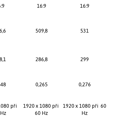
:9
16:9
16:9
6,6
509,8
531
8,1
286,8
299
248
0,265
0,276
1080 při
1920 x 1080 při
1920 x 1080 při 60
 Hz
60 Hz
Hz