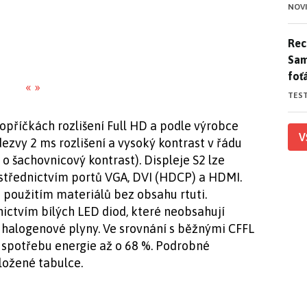
NOV
Rece
Rece
Sam
foť
«
»
TES
opříčkách rozlišení Full HD a podle výrobce
V
ezvy 2 ms rozlišení a vysoký kontrast v řádu
 o šachovnicový kontrast). Displeje S2 lze
rostřednictvím portů VGA, DVI (HDCP) a HDMI.
použitím materiálů bez obsahu rtuti.
nictvím bílých LED diod, které neobsahují
i halogenové plyny. Ve srovnání s běžnými CFFL
í spotřebu energie až o 68 %. Podrobné
ložené tabulce.