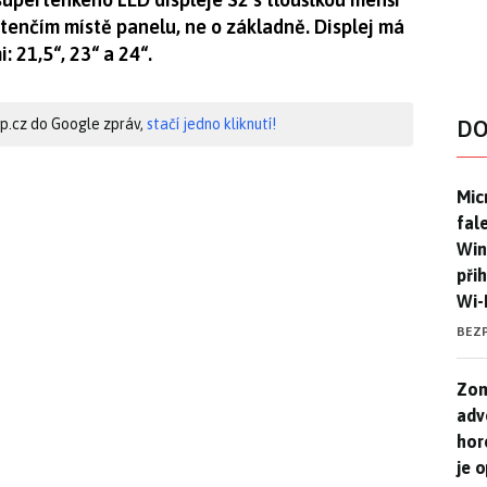
tenčím místě panelu, ne o základně. Displej má
: 21,5“, 23“ a 24“.
hip.cz do Google zpráv,
stačí jedno kliknutí!
DO
Mic
Mic
fal
Win
při
Wi-
BEZ
Zom
Zom
adv
hor
je 