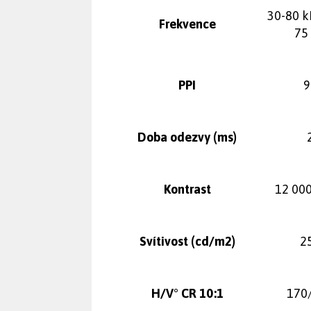
30-80 k
Frekvence
75
PPI
9
Doba odezvy (ms)
Kontrast
12 000
Svítivost (cd/m2)
2
H/V° CR 10:1
170