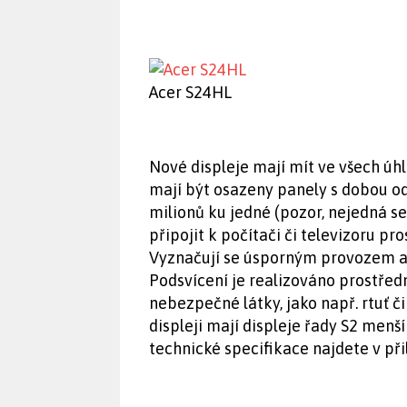
Acer S24HL
Nové displeje mají mít ve všech úhl
mají být osazeny panely s dobou od
milionů ku jedné (pozor, nejedná se
připojit k počítači či televizoru p
Vyznačují se úsporným provozem a 
Podsvícení je realizováno prostřed
nebezpečné látky, jako např. rtuť č
displeji mají displeje řady S2 menš
technické specifikace najdete v při