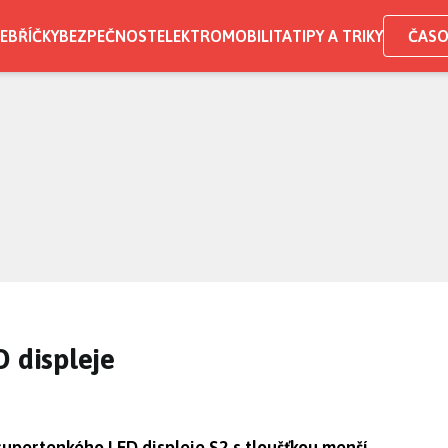
EBŘÍČKY
BEZPEČNOST
ELEKTROMOBILITA
TIPY A TRIKY
ČASO
D displeje
upertenkého LED displeje S2 s tloušťkou menší