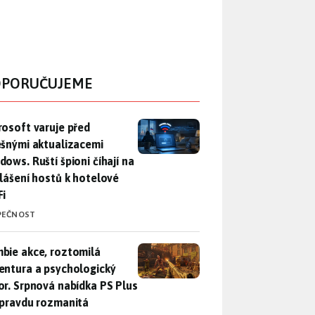
PORUČUJEME
rosoft varuje před falešnými aktualizacemi Windows. Ruští špio
rosoft varuje před
ešnými aktualizacemi
dows. Ruští špioni číhají na
hlášení hostů k hotelové
Fi
PEČNOST
bie akce, roztomilá adventura a psychologický horor. Srpnová
bie akce, roztomilá
entura a psychologický
or. Srpnová nabídka PS Plus
opravdu rozmanitá