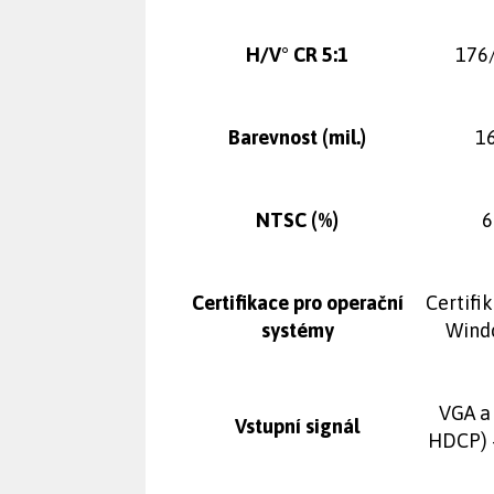
H/V° CR 5:1
176
Barevnost (mil.)
16
NTSC
(%)
6
Certifikace pro operační
Certifi
systémy
Wind
VGA a 
Vstupní signál
HDCP) 