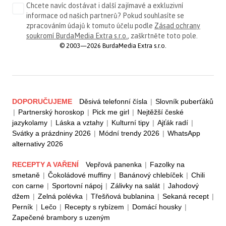
Chcete navíc dostávat i další zajímavé a exkluzivní
informace od našich partnerů? Pokud souhlasíte se
zpracováním údajů k tomuto účelu podle
Zásad ochrany
soukromí BurdaMedia Extra s.r.o.
, zaškrtněte toto pole.
© 2003—2026 BurdaMedia Extra s.r.o.
DOPORUČUJEME
Děsivá telefonní čísla
|
Slovník puberťáků
|
Partnerský horoskop
|
Pick me girl
|
Nejtěžší české
jazykolamy
|
Láska a vztahy
|
Kulturní tipy
|
Ajťák radí
|
Svátky a prázdniny 2026
|
Módní trendy 2026
|
WhatsApp
alternativy 2026
RECEPTY A VAŘENÍ
Vepřová panenka
|
Fazolky na
smetaně
|
Čokoládové muffiny
|
Banánový chlebíček
|
Chili
con carne
|
Sportovní nápoj
|
Zálivky na salát
|
Jahodový
džem
|
Zelná polévka
|
Třešňová bublanina
|
Sekaná recept
|
Perník
|
Lečo
|
Recepty s rybízem
|
Domácí housky
|
Zapečené brambory s uzeným