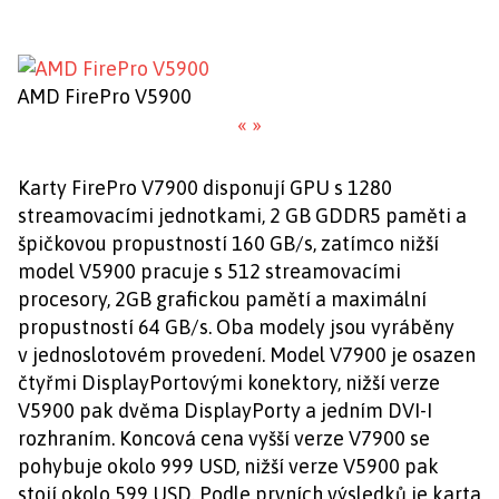
AMD FirePro V5900
«
»
Karty FirePro V7900 disponují GPU s 1280
streamovacími jednotkami, 2 GB GDDR5 paměti a
špičkovou propustností 160 GB/s, zatímco nižší
model V5900 pracuje s 512 streamovacími
procesory, 2GB grafickou pamětí a maximální
propustností 64 GB/s. Oba modely jsou vyráběny
v jednoslotovém provedení. Model V7900 je osazen
čtyřmi DisplayPortovými konektory, nižší verze
V5900 pak dvěma DisplayPorty a jedním DVI-I
rozhraním. Koncová cena vyšší verze V7900 se
pohybuje okolo 999 USD, nižší verze V5900 pak
stojí okolo 599 USD. Podle prvních výsledků je karta