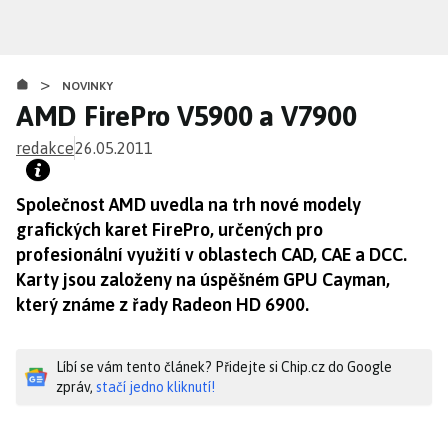
Přejít
k
hlavnímu
>
obsahu
NOVINKY
AMD FirePro V5900 a V7900
redakce
26.05.2011
Společnost AMD uvedla na trh nové modely
grafických karet FirePro, určených pro
profesionální využití v oblastech CAD, CAE a DCC.
Karty jsou založeny na úspěšném GPU Cayman,
který známe z řady Radeon HD 6900.
Líbí se vám tento článek? Přidejte si Chip.cz do Google
zpráv,
stačí jedno kliknutí!