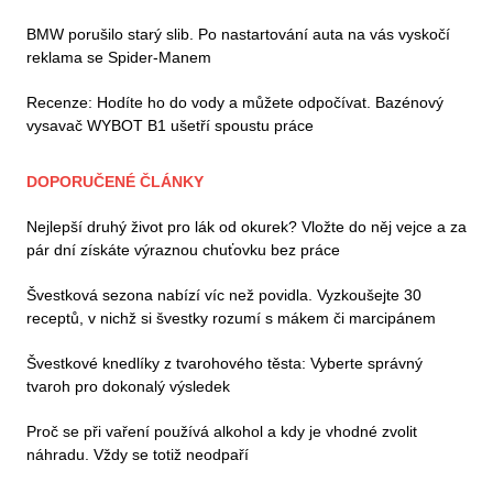
BMW porušilo starý slib. Po nastartování auta na vás vyskočí
reklama se Spider-Manem
Recenze: Hodíte ho do vody a můžete odpočívat. Bazénový
vysavač WYBOT B1 ušetří spoustu práce
DOPORUČENÉ ČLÁNKY
Nejlepší druhý život pro lák od okurek? Vložte do něj vejce a za
pár dní získáte výraznou chuťovku bez práce
Švestková sezona nabízí víc než povidla. Vyzkoušejte 30
receptů, v nichž si švestky rozumí s mákem či marcipánem
Švestkové knedlíky z tvarohového těsta: Vyberte správný
tvaroh pro dokonalý výsledek
Proč se při vaření používá alkohol a kdy je vhodné zvolit
náhradu. Vždy se totiž neodpaří