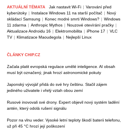
AKTUÁLNÍ TÉMATA
Jak nastavit Wi-Fi
|
Varování před
kyberútoky
|
Instalace Windows 11 na starší počítač
|
Nový
skládací Samsung
|
Konec modré smrti Windows?
|
Windows
11 zdarma
|
Anthropic Mythos
|
Nouzové otevírání pračky
|
Aktualizace Androidu 16
|
Elektromobilita
|
iPhone 17
|
VLC
TV
|
Klimatizace Maoudegola
|
Nejlepší Linux
ČLÁNKY CHIP.CZ
Začala platit evropská regulace umělé inteligence. AI obsah
musí být označený, jinak hrozí astronomické pokuty
Japonský vývojář přidá do své hry češtinu. Stačil zájem
jediného uživatele i vřelý vztah obou zemí
Rusové inovovali své drony. Expert objevil nový systém ladění
antén, který odolá rušení signálu
Pozor na vlnu veder. Vysoké letní teploty škodí baterii telefonu,
už při 45 °C hrozí její poškození