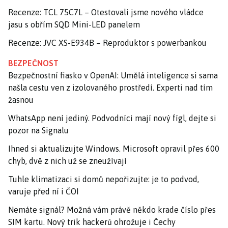
Recenze: TCL 75C7L – Otestovali jsme nového vládce
jasu s obřím SQD Mini-LED panelem
Recenze: JVC XS-E934B – Reproduktor s powerbankou
BEZPEČNOST
Bezpečnostní fiasko v OpenAI: Umělá inteligence si sama
našla cestu ven z izolovaného prostředí. Experti nad tím
žasnou
WhatsApp není jediný. Podvodníci mají nový fígl, dejte si
pozor na Signalu
Ihned si aktualizujte Windows. Microsoft opravil přes 600
chyb, dvě z nich už se zneužívají
Tuhle klimatizaci si domů nepořizujte: je to podvod,
varuje před ní i ČOI
Nemáte signál? Možná vám právě někdo krade číslo přes
SIM kartu. Nový trik hackerů ohrožuje i Čechy