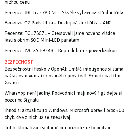
nízkou cenu
Recenze: JBL Live 780 NC – Skvěle vybavená střední třída
Recenze: O2 Pods Ultra – Dostupná sluchátka s ANC
Recenze: TCL 75C7L – Otestovali jsme nového vládce
jasu s obřím SQD Mini-LED panelem
Recenze: JVC XS-E934B – Reproduktor s powerbankou
BEZPEČNOST
Bezpečnostní fiasko v OpenAI: Umělá inteligence si sama
našla cestu ven z izolovaného prostředí. Experti nad tím
žasnou
WhatsApp není jediný. Podvodníci mají nový fígl, dejte si
pozor na Signalu
Ihned si aktualizujte Windows. Microsoft opravil přes 600
chyb, dvě z nich už se zneužívají
Tuhle klimatizaci si domů nepořizujte: je to podvod,