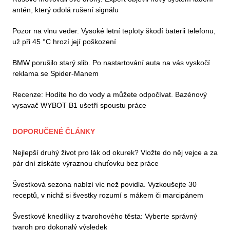
antén, který odolá rušení signálu
Pozor na vlnu veder. Vysoké letní teploty škodí baterii telefonu,
už při 45 °C hrozí její poškození
BMW porušilo starý slib. Po nastartování auta na vás vyskočí
reklama se Spider-Manem
Recenze: Hodíte ho do vody a můžete odpočívat. Bazénový
vysavač WYBOT B1 ušetří spoustu práce
DOPORUČENÉ ČLÁNKY
Nejlepší druhý život pro lák od okurek? Vložte do něj vejce a za
pár dní získáte výraznou chuťovku bez práce
Švestková sezona nabízí víc než povidla. Vyzkoušejte 30
receptů, v nichž si švestky rozumí s mákem či marcipánem
Švestkové knedlíky z tvarohového těsta: Vyberte správný
tvaroh pro dokonalý výsledek