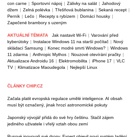
con carne
|
Sportovní nápoj
|
Zálivky na salát
|
Jahodový
džem
|
Zelná polévka
|
Třešňová bublanina
|
Sekaná recept
|
Perník
|
Lečo
|
Recepty s rybízem
|
Domácí housky
|
Zapečené brambory s uzeným
AKTUÁLNÍ TÉMATA
Jak nastavit Wi-Fi
|
Varování před
kyberútoky
|
Instalace Windows 11 na starší počítač
|
Nový
skládací Samsung
|
Konec modré smrti Windows?
|
Windows
11 zdarma
|
Anthropic Mythos
|
Nouzové otevírání pračky
|
Aktualizace Androidu 16
|
Elektromobilita
|
iPhone 17
|
VLC
TV
|
Klimatizace Maoudegola
|
Nejlepší Linux
ČLÁNKY CHIP.CZ
Začala platit evropská regulace umělé inteligence. AI obsah
musí být označený, jinak hrozí astronomické pokuty
Japonský vývojář přidá do své hry češtinu. Stačil zájem
jediného uživatele i vřelý vztah obou zemí
Rusové inovovali své drony. Expert objevil nový systém ladění