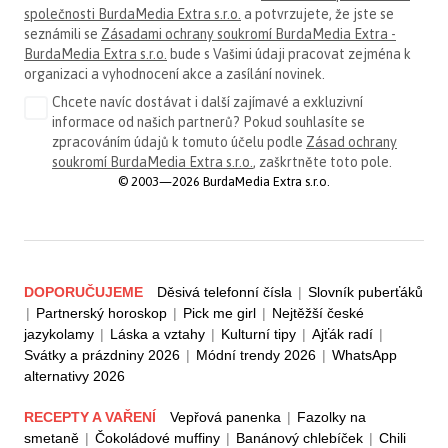
společnosti BurdaMedia Extra s.r.o.
a potvrzujete, že jste se
seznámili se
Zásadami ochrany soukromí BurdaMedia Extra -
BurdaMedia Extra s.r.o.
bude s Vašimi údaji pracovat zejména k
organizaci a vyhodnocení akce a zasílání novinek.
Chcete navíc dostávat i další zajímavé a exkluzivní
informace od našich partnerů? Pokud souhlasíte se
zpracováním údajů k tomuto účelu podle
Zásad ochrany
soukromí BurdaMedia Extra s.r.o.
, zaškrtněte toto pole.
© 2003—2026 BurdaMedia Extra s.r.o.
DOPORUČUJEME
Děsivá telefonní čísla
|
Slovník puberťáků
|
Partnerský horoskop
|
Pick me girl
|
Nejtěžší české
jazykolamy
|
Láska a vztahy
|
Kulturní tipy
|
Ajťák radí
|
Svátky a prázdniny 2026
|
Módní trendy 2026
|
WhatsApp
alternativy 2026
RECEPTY A VAŘENÍ
Vepřová panenka
|
Fazolky na
smetaně
|
Čokoládové muffiny
|
Banánový chlebíček
|
Chili