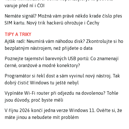
varuje před ní i ČOI
Nemáte signál? Možná vám právě někdo krade číslo přes
SIM kartu. Nový trik hackerů ohrožuje i Čechy
TIPY A TRIKY
Ajťák radí: Neumírá vám náhodou disk? Zkontrolujte si ho
bezplatným nástrojem, než přijdete o data
Poznejte tajemství barevných USB portů: Co znamenají
černé, oranžové a modré konektory?
Programátor si řekl dost a sám vyvinul nový nástroj. Tak
dobrý čistič Windows tu ještě nebyl
Vypínáte Wi-Fi router při odjezdu na dovolenou? Tohle
jsou důvody, proč byste měli
V říjnu 2026 končí jedna verze Windows 11. Ověřte si, že
máte jinou a nebudete mít problém