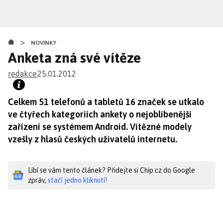
Přejít
k
hlavnímu
>
obsahu
NOVINKY
Anketa zná své vítěze
redakce
25.01.2012
Celkem 51 telefonů a tabletů 16 značek se utkalo
ve čtyřech kategoriích ankety o nejoblíbenější
zařízení se systémem Android. Vítězné modely
vzešly z hlasů českých uživatelů internetu.
Líbí se vám tento článek? Přidejte si Chip.cz do Google
zpráv,
stačí jedno kliknutí!