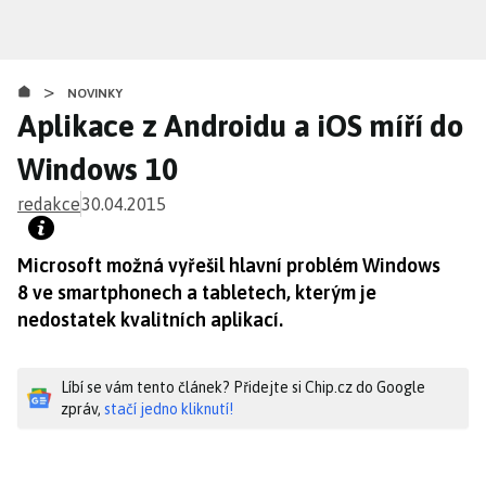
Přejít
k
hlavnímu
>
obsahu
NOVINKY
Aplikace z Androidu a iOS míří do
Windows 10
redakce
30.04.2015
Microsoft možná vyřešil hlavní problém Windows
8 ve smartphonech a tabletech, kterým je
nedostatek kvalitních aplikací.
Líbí se vám tento článek? Přidejte si Chip.cz do Google
zpráv,
stačí jedno kliknutí!