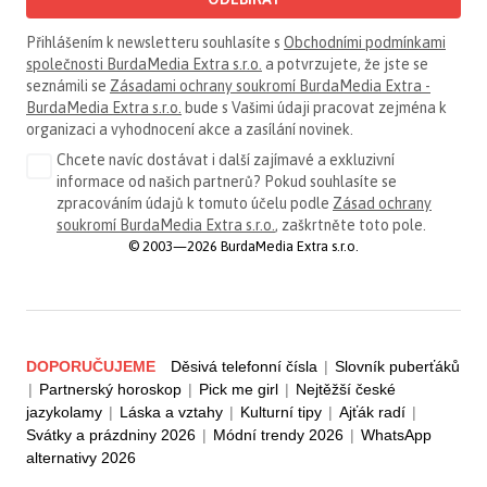
Přihlášením k newsletteru souhlasíte s
Obchodními podmínkami
společnosti BurdaMedia Extra s.r.o.
a potvrzujete, že jste se
seznámili se
Zásadami ochrany soukromí BurdaMedia Extra -
BurdaMedia Extra s.r.o.
bude s Vašimi údaji pracovat zejména k
organizaci a vyhodnocení akce a zasílání novinek.
Chcete navíc dostávat i další zajímavé a exkluzivní
informace od našich partnerů? Pokud souhlasíte se
zpracováním údajů k tomuto účelu podle
Zásad ochrany
soukromí BurdaMedia Extra s.r.o.
, zaškrtněte toto pole.
© 2003—2026 BurdaMedia Extra s.r.o.
DOPORUČUJEME
Děsivá telefonní čísla
|
Slovník puberťáků
|
Partnerský horoskop
|
Pick me girl
|
Nejtěžší české
jazykolamy
|
Láska a vztahy
|
Kulturní tipy
|
Ajťák radí
|
Svátky a prázdniny 2026
|
Módní trendy 2026
|
WhatsApp
alternativy 2026