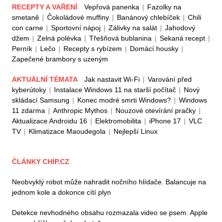
RECEPTY A VAŘENÍ
Vepřová panenka
|
Fazolky na
smetaně
|
Čokoládové muffiny
|
Banánový chlebíček
|
Chili
con carne
|
Sportovní nápoj
|
Zálivky na salát
|
Jahodový
džem
|
Zelná polévka
|
Třešňová bublanina
|
Sekaná recept
|
Perník
|
Lečo
|
Recepty s rybízem
|
Domácí housky
|
Zapečené brambory s uzeným
AKTUÁLNÍ TÉMATA
Jak nastavit Wi-Fi
|
Varování před
kyberútoky
|
Instalace Windows 11 na starší počítač
|
Nový
skládací Samsung
|
Konec modré smrti Windows?
|
Windows
11 zdarma
|
Anthropic Mythos
|
Nouzové otevírání pračky
|
Aktualizace Androidu 16
|
Elektromobilita
|
iPhone 17
|
VLC
TV
|
Klimatizace Maoudegola
|
Nejlepší Linux
ČLÁNKY CHIP.CZ
Neobvyklý robot může nahradit nočního hlídače. Balancuje na
jednom kole a dokonce cítí plyn
Detekce nevhodného obsahu rozmazala video se psem. Apple