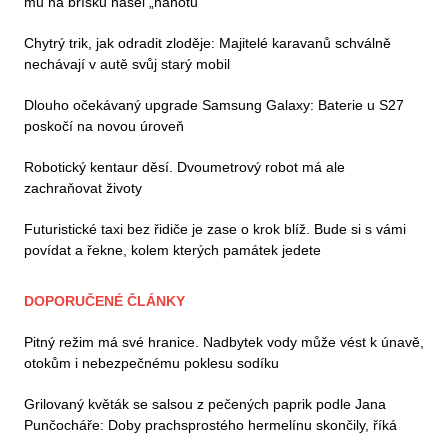
mu na bříšku našel „nahotu“
Chytrý trik, jak odradit zloděje: Majitelé karavanů schválně
nechávají v autě svůj starý mobil
Dlouho očekávaný upgrade Samsung Galaxy: Baterie u S27
poskočí na novou úroveň
Robotický kentaur děsí. Dvoumetrový robot má ale
zachraňovat životy
Futuristické taxi bez řidiče je zase o krok blíž. Bude si s vámi
povídat a řekne, kolem kterých památek jedete
DOPORUČENÉ ČLÁNKY
Pitný režim má své hranice. Nadbytek vody může vést k únavě,
otokům i nebezpečnému poklesu sodíku
Grilovaný květák se salsou z pečených paprik podle Jana
Punčocháře: Doby prachsprostého hermelínu skončily, říká