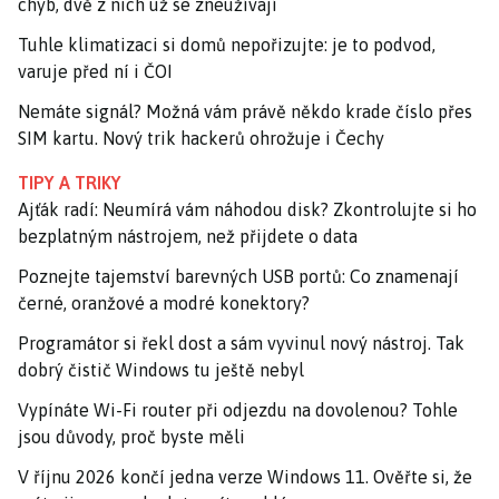
chyb, dvě z nich už se zneužívají
Tuhle klimatizaci si domů nepořizujte: je to podvod,
varuje před ní i ČOI
Nemáte signál? Možná vám právě někdo krade číslo přes
SIM kartu. Nový trik hackerů ohrožuje i Čechy
TIPY A TRIKY
Ajťák radí: Neumírá vám náhodou disk? Zkontrolujte si ho
bezplatným nástrojem, než přijdete o data
Poznejte tajemství barevných USB portů: Co znamenají
černé, oranžové a modré konektory?
Programátor si řekl dost a sám vyvinul nový nástroj. Tak
dobrý čistič Windows tu ještě nebyl
Vypínáte Wi-Fi router při odjezdu na dovolenou? Tohle
jsou důvody, proč byste měli
V říjnu 2026 končí jedna verze Windows 11. Ověřte si, že