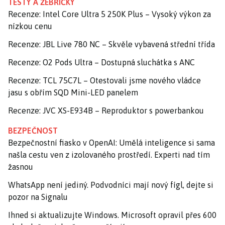
TESTY A ŽEBŘÍČKY
Recenze: Intel Core Ultra 5 250K Plus – Vysoký výkon za
nízkou cenu
Recenze: JBL Live 780 NC – Skvěle vybavená střední třída
Recenze: O2 Pods Ultra – Dostupná sluchátka s ANC
Recenze: TCL 75C7L – Otestovali jsme nového vládce
jasu s obřím SQD Mini-LED panelem
Recenze: JVC XS-E934B – Reproduktor s powerbankou
BEZPEČNOST
Bezpečnostní fiasko v OpenAI: Umělá inteligence si sama
našla cestu ven z izolovaného prostředí. Experti nad tím
žasnou
WhatsApp není jediný. Podvodníci mají nový fígl, dejte si
pozor na Signalu
Ihned si aktualizujte Windows. Microsoft opravil přes 600