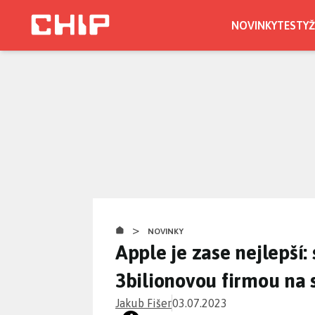
Přejít
k
NOVINKY
TESTY
Ž
hlavnímu
obsahu
>
NOVINKY
Apple je zase nejlepší: 
3bilionovou firmou na 
Jakub Fišer
03.07.2023