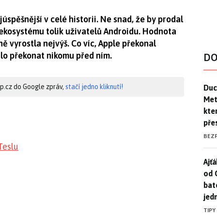
úspěšnější v celé historii. Ne snad, že by prodal
 ekosystému tolik uživatelů Androidu. Hodnota
ě vyrostla nejvýš. Co víc, Apple překonal
ilo překonat nikomu před ním.
DO
Duck
hip.cz do Google zpráv,
stačí jedno kliknutí!
Duc
Mety
kte
pře
BEZ
Teslu
Ajť
Ajťá
od 
bat
jed
TIPY