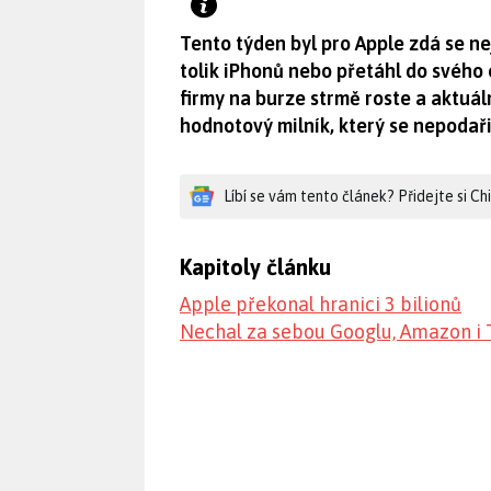
Tento týden byl pro Apple zdá se nej
tolik iPhonů nebo přetáhl do svého
firmy na burze strmě roste a aktuáln
hodnotový milník, který se nepodař
Líbí se vám tento článek? Přidejte si C
Kapitoly článku
Apple překonal hranici 3 bilionů
Nechal za sebou Googlu, Amazon i 