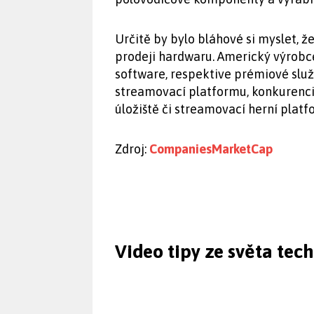
Určitě by bylo bláhové si myslet, 
prodeji hardwaru. Americký výrobce 
software, respektive prémiové slu
streamovací platformu, konkurenc
úložiště či streamovací herní plat
Zdroj:
CompaniesMarketCap
Video tipy ze světa tec