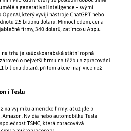
 umělé a generativní inteligence – svými
p OpenAI, který vyvíjí nástroje ChatGPT nebo
odnotu 2,5 bilionu dolaru. Mimochodem, cena
 jablečné firmy, 340 dolarů, zatímco u Applu
na trhu je saúdskoarabská státní ropná
 zároveň o největší firmu na těžbu a zpracování
1 bilionu dolarů, přitom akcie mají více než
n i Teslu
ž na výjimku americké firmy: ať už jde o
, Amazon, Nvidia nebo automobilku Tesla.
 společnost TSMC, která zpracovává
čipy a mikroprocesory.