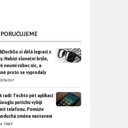
PORUČUJEME
DuckGo si dělá legraci z Mety. Nabízí sluneční brýle, které n
kDuckGo si dělá legraci z
. Nabízí sluneční brýle,
ré neumí vůbec nic, a
sně proto se vyprodaly
PEČNOST
ák radí: Těchto pět aplikací od Googlu potichu vybíjí baterii
k radí: Těchto pět aplikací
Googlu potichu vybíjí
erii telefonu. Pomůže
noduchá změna nastavení
 A TRIKY