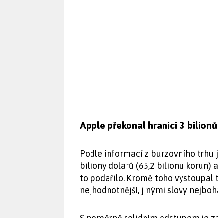
Apple překonal hranici 3 bilionů
Podle informací z burzovního trhu j
biliony dolarů (65,2 bilionu korun) 
to podařilo. Kromě toho vystoupal t
nejhodnotnější, jinými slovy nejboh
S poměrně solidním odstupem je za 