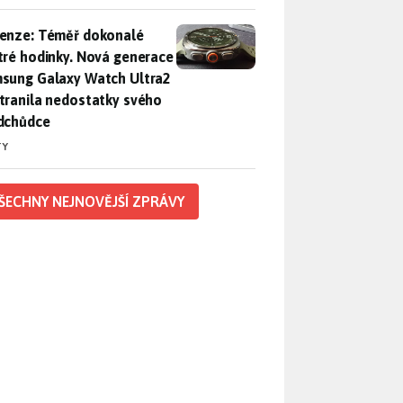
enze: Téměř dokonalé chytré hodinky. Nová generace Samsung
enze: Téměř dokonalé
tré hodinky. Nová generace
sung Galaxy Watch Ultra2
tranila nedostatky svého
dchůdce
TY
ŠECHNY NEJNOVĚJŠÍ ZPRÁVY