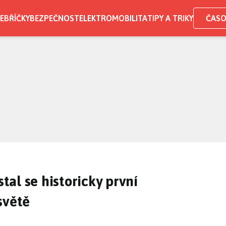
EBŘÍČKY
BEZPEČNOST
ELEKTROMOBILITA
TIPY A TRIKY
ČASO
stal se historicky první
světě