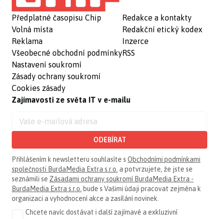
Předplatné časopisu Chip
Redakce a kontakty
Volná místa
Redakční etický kodex
Reklama
Inzerce
Všeobecné obchodní podmínky
RSS
Nastavení soukromí
Zásady ochrany soukromí
Cookies zásady
Zajímavosti ze světa IT v e-mailu
ODEBÍRAT
Přihlášením k newsletteru souhlasíte s
Obchodními podmínkami
společnosti BurdaMedia Extra s.r.o.
a potvrzujete, že jste se
seznámili se
Zásadami ochrany soukromí BurdaMedia Extra -
BurdaMedia Extra s.r.o.
bude s Vašimi údaji pracovat zejména k
organizaci a vyhodnocení akce a zasílání novinek.
Chcete navíc dostávat i další zajímavé a exkluzivní