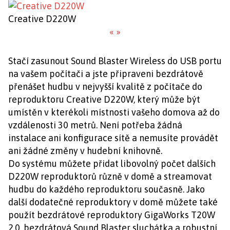
Creative D220W
«
»
Stačí zasunout Sound Blaster Wireless do USB portu
na vašem počítači a jste připraveni bezdrátově
přenášet hudbu v nejvyšší kvalitě z počítače do
reproduktoru Creative D220W, který může být
umístěn v kterékoli místnosti vašeho domova až do
vzdálenosti 30 metrů. Není potřeba žádná
instalace ani konfigurace sítě a nemusíte provádět
ani žádné změny v hudební knihovně.
Do systému můžete přidat libovolný počet dalších
D220W reproduktorů různě v domě a streamovat
hudbu do každého reproduktoru současně. Jako
další dodatečné reproduktory v domě můžete také
použít bezdrátové reproduktory GigaWorks T20W
2.0, bezdrátová Sound Blaster sluchátka a robustní