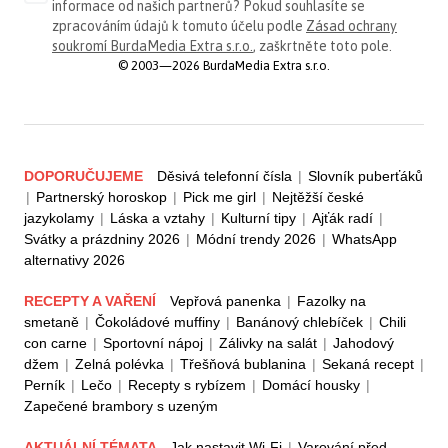
informace od našich partnerů? Pokud souhlasíte se
zpracováním údajů k tomuto účelu podle
Zásad ochrany
soukromí BurdaMedia Extra s.r.o.
, zaškrtněte toto pole.
© 2003—2026 BurdaMedia Extra s.r.o.
DOPORUČUJEME
Děsivá telefonní čísla
|
Slovník puberťáků
|
Partnerský horoskop
|
Pick me girl
|
Nejtěžší české
jazykolamy
|
Láska a vztahy
|
Kulturní tipy
|
Ajťák radí
|
Svátky a prázdniny 2026
|
Módní trendy 2026
|
WhatsApp
alternativy 2026
RECEPTY A VAŘENÍ
Vepřová panenka
|
Fazolky na
smetaně
|
Čokoládové muffiny
|
Banánový chlebíček
|
Chili
con carne
|
Sportovní nápoj
|
Zálivky na salát
|
Jahodový
džem
|
Zelná polévka
|
Třešňová bublanina
|
Sekaná recept
|
Perník
|
Lečo
|
Recepty s rybízem
|
Domácí housky
|
Zapečené brambory s uzeným
AKTUÁLNÍ TÉMATA
Jak nastavit Wi-Fi
|
Varování před