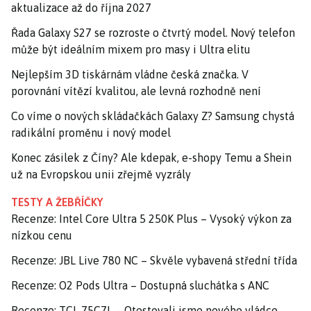
aktualizace až do října 2027
Řada Galaxy S27 se rozroste o čtvrtý model. Nový telefon
může být ideálním mixem pro masy i Ultra elitu
Nejlepším 3D tiskárnám vládne česká značka. V
porovnání vítězí kvalitou, ale levná rozhodně není
Co víme o nových skládačkách Galaxy Z? Samsung chystá
radikální proměnu i nový model
Konec zásilek z Číny? Ale kdepak, e-shopy Temu a Shein
už na Evropskou unii zřejmě vyzrály
TESTY A ŽEBŘÍČKY
Recenze: Intel Core Ultra 5 250K Plus – Vysoký výkon za
nízkou cenu
Recenze: JBL Live 780 NC – Skvěle vybavená střední třída
Recenze: O2 Pods Ultra – Dostupná sluchátka s ANC
Recenze: TCL 75C7L – Otestovali jsme nového vládce