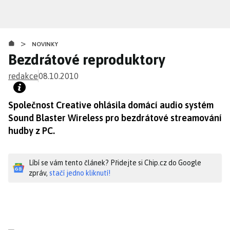
Přejít
k
hlavnímu
>
obsahu
NOVINKY
Bezdrátové reproduktory
redakce
08.10.2010
Společnost Creative ohlásila domácí audio systém
Sound Blaster Wireless pro bezdrátové streamování
hudby z PC.
Líbí se vám tento článek? Přidejte si Chip.cz do Google
zpráv,
stačí jedno kliknutí!