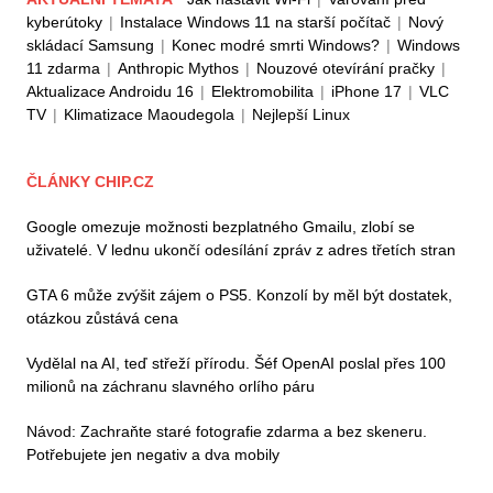
kyberútoky
|
Instalace Windows 11 na starší počítač
|
Nový
skládací Samsung
|
Konec modré smrti Windows?
|
Windows
11 zdarma
|
Anthropic Mythos
|
Nouzové otevírání pračky
|
Aktualizace Androidu 16
|
Elektromobilita
|
iPhone 17
|
VLC
TV
|
Klimatizace Maoudegola
|
Nejlepší Linux
ČLÁNKY CHIP.CZ
Google omezuje možnosti bezplatného Gmailu, zlobí se
uživatelé. V lednu ukončí odesílání zpráv z adres třetích stran
GTA 6 může zvýšit zájem o PS5. Konzolí by měl být dostatek,
otázkou zůstává cena
Vydělal na AI, teď střeží přírodu. Šéf OpenAI poslal přes 100
milionů na záchranu slavného orlího páru
Návod: Zachraňte staré fotografie zdarma a bez skeneru.
Potřebujete jen negativ a dva mobily