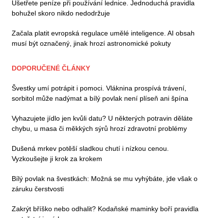
Ušetřete peníze při používání lednice. Jednoduchá pravidla
bohužel skoro nikdo nedodržuje
Začala platit evropská regulace umělé inteligence. AI obsah
musí být označený, jinak hrozí astronomické pokuty
DOPORUČENÉ ČLÁNKY
Švestky umí potrápit i pomoci. Vláknina prospívá trávení,
sorbitol může nadýmat a bílý povlak není plíseň ani špína
Vyhazujete jídlo jen kvůli datu? U některých potravin děláte
chybu, u masa či měkkých sýrů hrozí zdravotní problémy
Dušená mrkev potěší sladkou chutí i nízkou cenou.
Vyzkoušejte ji krok za krokem
Bílý povlak na švestkách: Možná se mu vyhýbáte, jde však o
záruku čerstvosti
Zakrýt bříško nebo odhalit? Kodaňské maminky boří pravidla