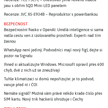
jasu s obřím SQD Mini-LED panelem
Recenze: JVC XS-E934B – Reproduktor s powerbankou
BEZPEČNOST
Bezpečnostní fiasko v OpenAI: Umělá inteligence si sama
našla cestu ven z izolovaného prostředí. Experti nad tím
žasnou
WhatsApp není jediný. Podvodníci mají nový fígl, dejte si
pozor na Signalu
Ihned si aktualizujte Windows. Microsoft opravil přes 600
chyb, dvě z nich už se zneužívají
Tuhle klimatizaci si domů nepořizujte: je to podvod,
varuje před ní i ČOI
Nemáte signál? Možná vám právě někdo krade číslo přes
SIM kartu. Nový trik hackerů ohrožuje i Čechy