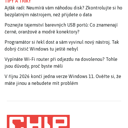
TIPY A TRIKY
Ajťák radí: Neumírá vám náhodou disk? Zkontrolujte si ho
bezplatným nástrojem, než přijdete o data
Poznejte tajemství barevných USB portů: Co znamenají
černé, oranžové a modré konektory?
Programátor si řekl dost a sám vyvinul nový nástroj. Tak
dobrý čistič Windows tu ještě nebyl
Vypínáte Wi-Fi router při odjezdu na dovolenou? Tohle
jsou důvody, proč byste měli
V říjnu 2026 končí jedna verze Windows 11. Ověřte si, že
máte jinou a nebudete mít problém