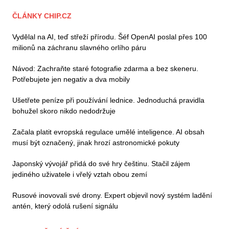
ČLÁNKY CHIP.CZ
Vydělal na AI, teď střeží přírodu. Šéf OpenAI poslal přes 100
milionů na záchranu slavného orlího páru
Návod: Zachraňte staré fotografie zdarma a bez skeneru.
Potřebujete jen negativ a dva mobily
Ušetřete peníze při používání lednice. Jednoduchá pravidla
bohužel skoro nikdo nedodržuje
Začala platit evropská regulace umělé inteligence. AI obsah
musí být označený, jinak hrozí astronomické pokuty
Japonský vývojář přidá do své hry češtinu. Stačil zájem
jediného uživatele i vřelý vztah obou zemí
Rusové inovovali své drony. Expert objevil nový systém ladění
antén, který odolá rušení signálu