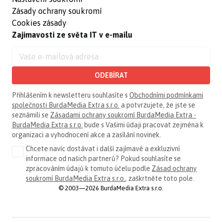
Zásady ochrany soukromí
Cookies zásady
Zajímavosti ze světa IT v e-mailu
ODEBÍRAT
Přihlášením k newsletteru souhlasíte s
Obchodními podmínkami
společnosti BurdaMedia Extra s.r.o.
a potvrzujete, že jste se
seznámili se
Zásadami ochrany soukromí BurdaMedia Extra -
BurdaMedia Extra s.r.o.
bude s Vašimi údaji pracovat zejména k
organizaci a vyhodnocení akce a zasílání novinek.
Chcete navíc dostávat i další zajímavé a exkluzivní
informace od našich partnerů? Pokud souhlasíte se
zpracováním údajů k tomuto účelu podle
Zásad ochrany
soukromí BurdaMedia Extra s.r.o.
, zaškrtněte toto pole.
© 2003—2026 BurdaMedia Extra s.r.o.