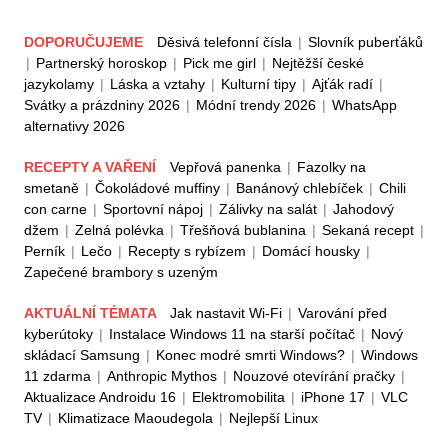
DOPORUČUJEME
Děsivá telefonní čísla
|
Slovník puberťáků
|
Partnerský horoskop
|
Pick me girl
|
Nejtěžší české
jazykolamy
|
Láska a vztahy
|
Kulturní tipy
|
Ajťák radí
|
Svátky a prázdniny 2026
|
Módní trendy 2026
|
WhatsApp
alternativy 2026
RECEPTY A VAŘENÍ
Vepřová panenka
|
Fazolky na
smetaně
|
Čokoládové muffiny
|
Banánový chlebíček
|
Chili
con carne
|
Sportovní nápoj
|
Zálivky na salát
|
Jahodový
džem
|
Zelná polévka
|
Třešňová bublanina
|
Sekaná recept
|
Perník
|
Lečo
|
Recepty s rybízem
|
Domácí housky
|
Zapečené brambory s uzeným
AKTUÁLNÍ TÉMATA
Jak nastavit Wi-Fi
|
Varování před
kyberútoky
|
Instalace Windows 11 na starší počítač
|
Nový
skládací Samsung
|
Konec modré smrti Windows?
|
Windows
11 zdarma
|
Anthropic Mythos
|
Nouzové otevírání pračky
|
Aktualizace Androidu 16
|
Elektromobilita
|
iPhone 17
|
VLC
TV
|
Klimatizace Maoudegola
|
Nejlepší Linux