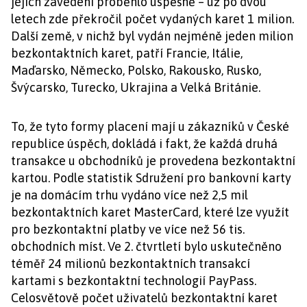
jejich zavedení proběhlo úspěšně – už po dvou
letech zde překročil počet vydaných karet 1 milion.
Další země, v nichž byl vydán nejméně jeden milion
bezkontaktních karet, patří Francie, Itálie,
Maďarsko, Německo, Polsko, Rakousko, Rusko,
Švýcarsko, Turecko, Ukrajina a Velká Británie.
To, že tyto formy placení mají u zákazníků v České
republice úspěch, dokládá i fakt, že každá druhá
transakce u obchodníků je provedena bezkontaktní
kartou. Podle statistik Sdružení pro bankovní karty
je na domácím trhu vydáno více než 2,5 mil
bezkontaktních karet MasterCard, které lze využít
pro bezkontaktní platby ve více než 56 tis.
obchodních míst. Ve 2. čtvrtletí bylo uskutečněno
téměř 24 milionů bezkontaktních transakcí
kartami s bezkontaktní technologií PayPass.
Celosvětově počet uživatelů bezkontaktní karet