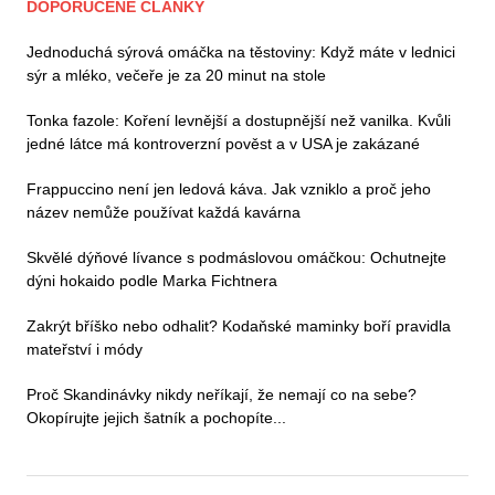
DOPORUČENÉ ČLÁNKY
Jednoduchá sýrová omáčka na těstoviny: Když máte v lednici
sýr a mléko, večeře je za 20 minut na stole
Tonka fazole: Koření levnější a dostupnější než vanilka. Kvůli
jedné látce má kontroverzní pověst a v USA je zakázané
Frappuccino není jen ledová káva. Jak vzniklo a proč jeho
název nemůže používat každá kavárna
Skvělé dýňové lívance s podmáslovou omáčkou: Ochutnejte
dýni hokaido podle Marka Fichtnera
Zakrýt bříško nebo odhalit? Kodaňské maminky boří pravidla
mateřství i módy
Proč Skandinávky nikdy neříkají, že nemají co na sebe?
Okopírujte jejich šatník a pochopíte...