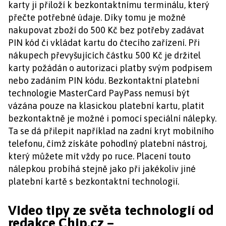
karty ji přiloží k bezkontaktnímu terminálu, který
přečte potřebné údaje. Díky tomu je možné
nakupovat zboží do 500 Kč bez potřeby zadávat
PIN kód či vkládat kartu do čtecího zařízení. Při
nákupech převyšujících částku 500 Kč je držitel
karty požádán o autorizaci platby svým podpisem
nebo zadáním PIN kódu. Bezkontaktní platební
technologie MasterCard PayPass nemusí být
vázána pouze na klasickou platební kartu, platit
bezkontaktně je možné i pomocí speciální nálepky.
Ta se dá přilepit například na zadní kryt mobilního
telefonu, čímž získáte pohodlný platební nástroj,
který můžete mít vždy po ruce. Placení touto
nálepkou probíhá stejně jako při jakékoliv jiné
platební kartě s bezkontaktní technologií.
Video tipy ze světa technologií od
redakce Chip.cz –