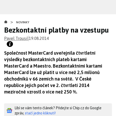
Přejít
k
hlavnímu
>
obsahu
NOVINKY
Bezkontaktní platby na vzestupu
Pavel Trousil
19.08.2014
Společnost MasterCard uveřejnila čtvrtletní
výsledky bezkontaktních plateb kartami
MasterCard a Maestro. Bezkontaktními kartami
MasterCard lze už platit u více než 2,5 milionů
obchodníků v 66 zemích na světě. V České
republice jejich počet ve 2. čtvrtletí 2014
meziročně vzrostl o více než 250 %.
Líbí se vám tento článek? Přidejte si Chip.cz do Google
zpráv,
stačí jedno kliknutí!