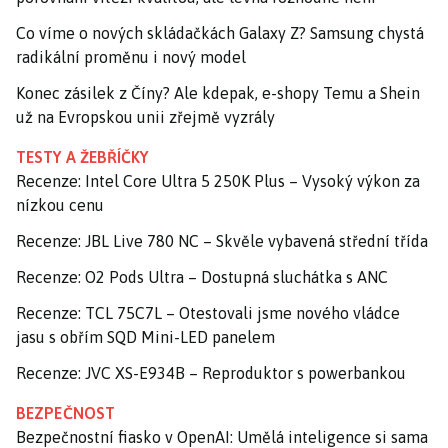
Co víme o nových skládačkách Galaxy Z? Samsung chystá
radikální proměnu i nový model
Konec zásilek z Číny? Ale kdepak, e-shopy Temu a Shein
už na Evropskou unii zřejmě vyzrály
TESTY A ŽEBŘÍČKY
Recenze: Intel Core Ultra 5 250K Plus – Vysoký výkon za
nízkou cenu
Recenze: JBL Live 780 NC – Skvěle vybavená střední třída
Recenze: O2 Pods Ultra – Dostupná sluchátka s ANC
Recenze: TCL 75C7L – Otestovali jsme nového vládce
jasu s obřím SQD Mini-LED panelem
Recenze: JVC XS-E934B – Reproduktor s powerbankou
BEZPEČNOST
Bezpečnostní fiasko v OpenAI: Umělá inteligence si sama