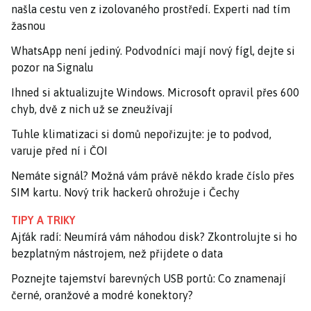
našla cestu ven z izolovaného prostředí. Experti nad tím
žasnou
WhatsApp není jediný. Podvodníci mají nový fígl, dejte si
pozor na Signalu
Ihned si aktualizujte Windows. Microsoft opravil přes 600
chyb, dvě z nich už se zneužívají
Tuhle klimatizaci si domů nepořizujte: je to podvod,
varuje před ní i ČOI
Nemáte signál? Možná vám právě někdo krade číslo přes
SIM kartu. Nový trik hackerů ohrožuje i Čechy
TIPY A TRIKY
Ajťák radí: Neumírá vám náhodou disk? Zkontrolujte si ho
bezplatným nástrojem, než přijdete o data
Poznejte tajemství barevných USB portů: Co znamenají
černé, oranžové a modré konektory?