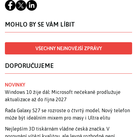
MOHLO BY SE VÁM LÍBIT
VŠECHNY NEJNOVĚJŠÍ ZPRÁVY
DOPORUČUJEME
NOVINKY
Windows 10 žije dál: Microsoft nečekaně prodlužuje
aktualizace až do října 2027
Řada Galaxy S27 se rozroste o čtvrtý model. Nový telefon
může být ideálním mixem pro masy i Ultra elitu
Nejlepším 3D tiskárnám vládne česká značka. V
porovnání vítězí kvalitou, ale levná rozhodně není