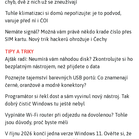
chyb, dvě z nich už se zneužívají
Tuhle klimatizaci si domů nepořizujte: je to podvod,
varuje před ní i ČOI
Nemáte signál? Možná vám právě někdo krade číslo přes
SIM kartu. Nový trik hackerů ohrožuje i Čechy
TIPY A TRIKY
Ajťák radí: Neumírá vám náhodou disk? Zkontrolujte si ho
bezplatným nástrojem, než přijdete o data
Poznejte tajemství barevných USB portů: Co znamenají
černé, oranžové a modré konektory?
Programátor si řekl dost a sám vyvinul nový nástroj. Tak
dobrý čistič Windows tu ještě nebyl
Vypínáte Wi-Fi router při odjezdu na dovolenou? Tohle
jsou důvody, proč byste měli
V říjnu 2026 končí jedna verze Windows 11. Ověřte si, že