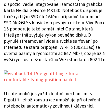
dispozici vedle integrované i samostatná grafická
karta Nvidia GeForce MX130. Notebook disponuje
také rychlým SSD úložištěm, případně kombinací
SSD úložiště s klasickým pevným diskem. VivoBook
15 podporuje také paměť Intel Optane, která
inteligentně zvyšuje výkon pevného disku. O
plynulé streamování videí a rychlé surfování po
internetu se stará připojení Wi-Fi 6 (802.11ac) se
dvěma pásmy a rychlostmi až 867 Mb/s, což je až 6
vyšší rychlost než u staršího WiFi standardu 802.11n.
U notebooků je využit kloubní mechanismus
ErgoLift, jehož konstrukce umožňuje při otevření
notebooku automaticky zdvihnout klávesnici.