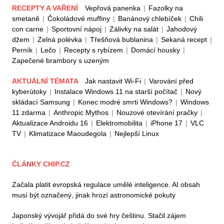
RECEPTY A VAŘENÍ
Vepřová panenka
|
Fazolky na
smetaně
|
Čokoládové muffiny
|
Banánový chlebíček
|
Chili
con carne
|
Sportovní nápoj
|
Zálivky na salát
|
Jahodový
džem
|
Zelná polévka
|
Třešňová bublanina
|
Sekaná recept
|
Perník
|
Lečo
|
Recepty s rybízem
|
Domácí housky
|
Zapečené brambory s uzeným
AKTUÁLNÍ TÉMATA
Jak nastavit Wi-Fi
|
Varování před
kyberútoky
|
Instalace Windows 11 na starší počítač
|
Nový
skládací Samsung
|
Konec modré smrti Windows?
|
Windows
11 zdarma
|
Anthropic Mythos
|
Nouzové otevírání pračky
|
Aktualizace Androidu 16
|
Elektromobilita
|
iPhone 17
|
VLC
TV
|
Klimatizace Maoudegola
|
Nejlepší Linux
ČLÁNKY CHIP.CZ
Začala platit evropská regulace umělé inteligence. AI obsah
musí být označený, jinak hrozí astronomické pokuty
Japonský vývojář přidá do své hry češtinu. Stačil zájem