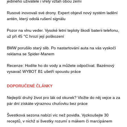
jediného uživatele i vřelý vztah obou zemí
Rusové inovovali své drony. Expert objevil nový systém ladění
antén, který odolá rušení signálu
Pozor na vlnu veder. Vysoké letní teploty škodí baterii telefonu,
už při 45 °C hrozí její poškození
BMW porušilo starý slib. Po nastartování auta na vás vyskočí
reklama se Spider-Manem
Recenze: Hodíte ho do vody a můžete odpočívat. Bazénový
vysavač WYBOT B1 ušetří spoustu práce
DOPORUČENÉ ČLÁNKY
Nejlepší druhý život pro lák od okurek? Vložte do něj vejce a za
pár dní získáte výraznou chuťovku bez práce
Švestková sezona nabízí víc než povidla. Vyzkoušejte 30
receptů, v nichž si švestky rozumí s mákem či marcipánem