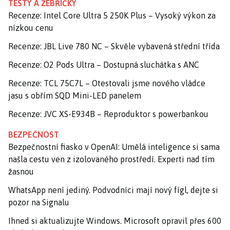
TESTY A ŽEBŘÍČKY
Recenze: Intel Core Ultra 5 250K Plus – Vysoký výkon za
nízkou cenu
Recenze: JBL Live 780 NC – Skvěle vybavená střední třída
Recenze: O2 Pods Ultra – Dostupná sluchátka s ANC
Recenze: TCL 75C7L – Otestovali jsme nového vládce
jasu s obřím SQD Mini-LED panelem
Recenze: JVC XS-E934B – Reproduktor s powerbankou
BEZPEČNOST
Bezpečnostní fiasko v OpenAI: Umělá inteligence si sama
našla cestu ven z izolovaného prostředí. Experti nad tím
žasnou
WhatsApp není jediný. Podvodníci mají nový fígl, dejte si
pozor na Signalu
Ihned si aktualizujte Windows. Microsoft opravil přes 600