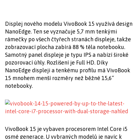
Displej nového modelu VivoBook 15 využívá design
NanoEdge. Ten se vyznačuje 5,7 mm tenkými
rámečky po všech čtyřech stranách displeje, takže
zobrazovací plocha zabírá 88 % těla notebooku.
Samotný panel displeje je typu IPS a nabízí široké
pozorovací úhly. Rozlišení je Full HD. Díky
NanoEdge displeji a tenkému profilu má VivoBook
15 mnohem menší rozměry než běžné 15,6“
notebooky.
VivoBook 15 je vybaven procesorem Intel Core i5
osmé generace. U vybraných modelů je navíc k