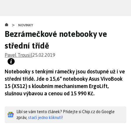
Přejít
k
hlavnímu
>
obsahu
NOVINKY
Bezrámečkové notebooky ve
střední třídě
Pavel Trousil
25.02.2019
Notebooky s tenkými rámečky jsou dostupné už i ve
střední třídě. Jde o 15,6“ notebooky Asus VivoBook
15 (X512) s kloubním mechanismem ErgoLift,
slušnou výbavou a cenou od 15 990 Kč.
Líbí se vám tento článek? Přidejte si Chip.cz do Google
zpráv,
stačí jedno kliknutí!