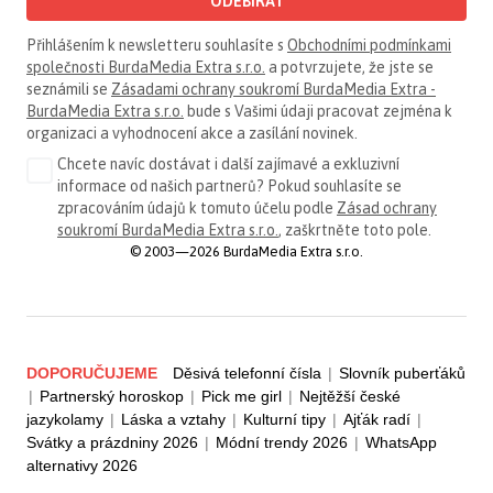
ODEBÍRAT
Přihlášením k newsletteru souhlasíte s
Obchodními podmínkami
společnosti BurdaMedia Extra s.r.o.
a potvrzujete, že jste se
seznámili se
Zásadami ochrany soukromí BurdaMedia Extra -
BurdaMedia Extra s.r.o.
bude s Vašimi údaji pracovat zejména k
organizaci a vyhodnocení akce a zasílání novinek.
Chcete navíc dostávat i další zajímavé a exkluzivní
informace od našich partnerů? Pokud souhlasíte se
zpracováním údajů k tomuto účelu podle
Zásad ochrany
soukromí BurdaMedia Extra s.r.o.
, zaškrtněte toto pole.
© 2003—2026 BurdaMedia Extra s.r.o.
DOPORUČUJEME
Děsivá telefonní čísla
|
Slovník puberťáků
|
Partnerský horoskop
|
Pick me girl
|
Nejtěžší české
jazykolamy
|
Láska a vztahy
|
Kulturní tipy
|
Ajťák radí
|
Svátky a prázdniny 2026
|
Módní trendy 2026
|
WhatsApp
alternativy 2026