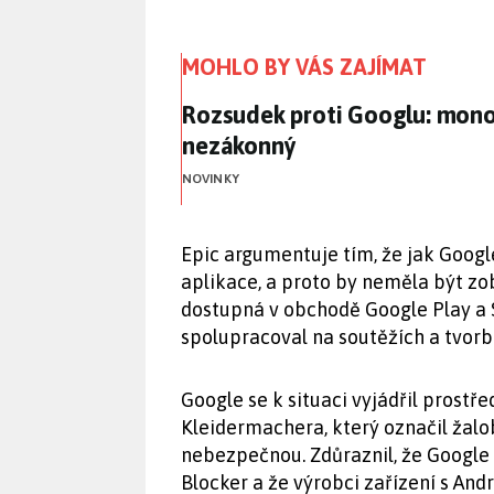
MOHLO BY VÁS ZAJÍMAT
Rozsudek proti Googlu: mon
Rozsudek proti Googlu: mono
nezákonný
NOVINKY
Epic argumentuje tím, že jak Google
aplikace, a proto by neměla být zo
dostupná v obchodě Google Play a
spolupracoval na soutěžích a tvorbě
Google se k situaci vyjádřil prost
Kleidermachera, který označil žal
nebezpečnou. Zdůraznil, že Google
Blocker a že výrobci zařízení s A