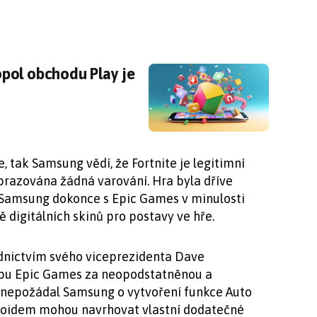
opol obchodu Play je nezákonný
pol obchodu Play je
, tak Samsung vědí, že Fortnite je legitimní
brazována žádná varování. Hra byla dříve
 Samsung dokonce s Epic Games v minulosti
 digitálních skinů pro postavy ve hře.
řednictvím svého viceprezidenta Dave
obu Epic Games za neopodstatněnou a
 nepožádal Samsung o vytvoření funkce Auto
ndroidem mohou navrhovat vlastní dodatečné