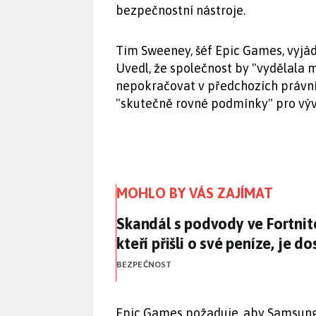
bezpečnostní nástroje.
Tim Sweeney, šéf Epic Games, vyjádř
Uvedl, že společnost by "vydělala
nepokračovat v předchozích právních
"skutečně rovné podmínky" pro výv
MOHLO BY VÁS ZAJÍMAT
Skandál s podvody ve Fortnite:
Skandál s podvody ve Fortnite
kteří přišli o své peníze, je 
BEZPEČNOST
Epic Games požaduje, aby Samsung 