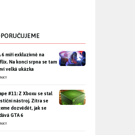
PORUČUJEME
 6 míří exkluzivně na Netflix. Na konci srpna se tam objeví ve
 6 míří exkluzivně na
flix. Na konci srpna se tam
eví velká ukázka
INKY
pe #11: Z Xboxu se stal investiční nástroj. Zítra se můžeme d
ape #11: Z Xboxu se stal
stiční nástroj. Zítra se
eme dozvědět, jak se
dává GTA 6
INKY