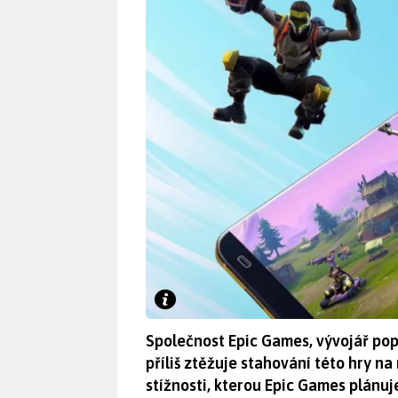
Společnost Epic Games, vývojář popu
příliš ztěžuje stahování této hry n
stížnosti, kterou Epic Games plánuj