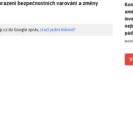
obrazení bezpečnostních varování a změny
Kon
Kon
umě
inv
nej
hip.cz do Google zpráv,
stačí jedno kliknutí!
pád
NOV
V