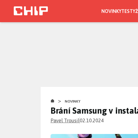
Přejít
k
NOVINKY
TESTY
Ž
hlavnímu
obsahu
>
NOVINKY
Brání Samsung v instal
Pavel Trousil
02.10.2024