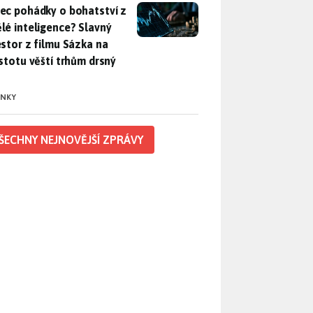
ec pohádky o bohatství z umělé inteligence? Slavný investor z 
ec pohádky o bohatství z
lé inteligence? Slavný
estor z filmu Sázka na
istotu věští trhům drsný
INKY
ŠECHNY NEJNOVĚJŠÍ ZPRÁVY