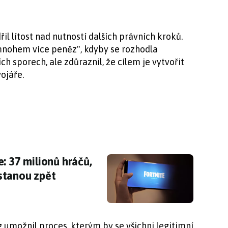
il lítost nad nutností dalších právních kroků.
 mnohem více peněz", kdyby se rozhodla
 sporech, ale zdůraznil, že cílem je vytvořit
ojáře.
 37 milionů hráčů, kteří přišli o své peníze, j
: 37 milionů hráčů,
dostanou zpět
umožnil proces, kterým by se všichni legitimní