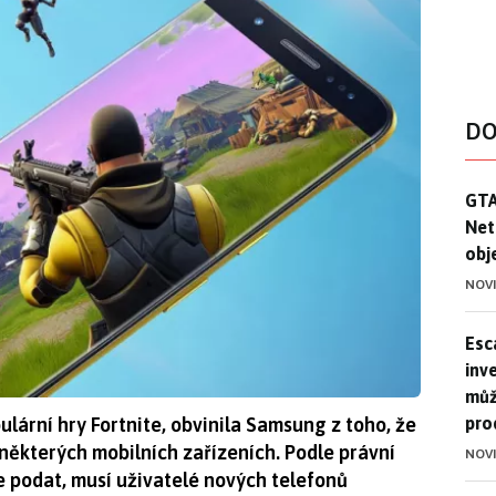
DO
GTA
GTA
Net
obj
NOV
Esca
Esc
inve
můž
pro
lární hry Fortnite, obvinila Samsung z toho, že
a některých mobilních zařízeních. Podle právní
NOV
e podat, musí uživatelé nových telefonů