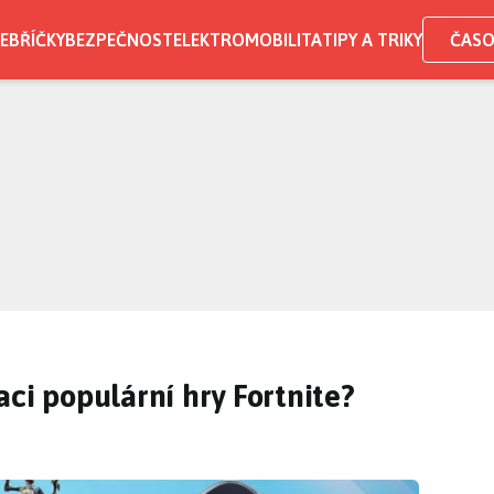
EBŘÍČKY
BEZPEČNOST
ELEKTROMOBILITA
TIPY A TRIKY
ČASO
aci populární hry Fortnite?