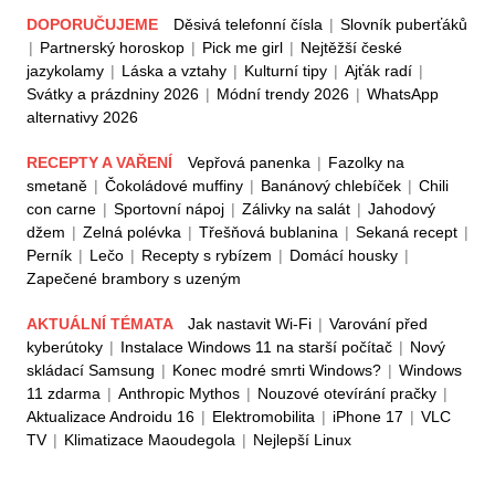
DOPORUČUJEME
Děsivá telefonní čísla
|
Slovník puberťáků
|
Partnerský horoskop
|
Pick me girl
|
Nejtěžší české
jazykolamy
|
Láska a vztahy
|
Kulturní tipy
|
Ajťák radí
|
Svátky a prázdniny 2026
|
Módní trendy 2026
|
WhatsApp
alternativy 2026
RECEPTY A VAŘENÍ
Vepřová panenka
|
Fazolky na
smetaně
|
Čokoládové muffiny
|
Banánový chlebíček
|
Chili
con carne
|
Sportovní nápoj
|
Zálivky na salát
|
Jahodový
džem
|
Zelná polévka
|
Třešňová bublanina
|
Sekaná recept
|
Perník
|
Lečo
|
Recepty s rybízem
|
Domácí housky
|
Zapečené brambory s uzeným
AKTUÁLNÍ TÉMATA
Jak nastavit Wi-Fi
|
Varování před
kyberútoky
|
Instalace Windows 11 na starší počítač
|
Nový
skládací Samsung
|
Konec modré smrti Windows?
|
Windows
11 zdarma
|
Anthropic Mythos
|
Nouzové otevírání pračky
|
Aktualizace Androidu 16
|
Elektromobilita
|
iPhone 17
|
VLC
TV
|
Klimatizace Maoudegola
|
Nejlepší Linux