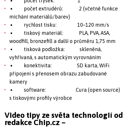
▪ počet trysek: 1
▪ počet extrudérů: 2 (včetně funkce
míchání materiálů/barev)
▪ rychlost tisku: 10–120 mm/s
▪ tiskový materiál: PLA, PVA, ASA,
woodfill, bronzefill a další o průměru 1,75 mm
▪ tisková podložka: skleněná,
vyhřívaná, s automatickým vyrovnáním
▪ konektivita: SD karta, WiFi
připojení s přenosem obrazu zabudované
kamery
▪ software: Cura (open source)
s tiskovými profily výrobce
Video tipy ze světa technologií od
redakce Chip.cz –