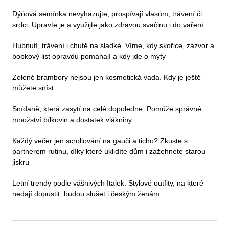
Dýňová semínka nevyhazujte, prospívají vlasům, trávení či
srdci. Upravte je a využijte jako zdravou svačinu i do vaření
Hubnutí, trávení i chutě na sladké. Víme, kdy skořice, zázvor a
bobkový list opravdu pomáhají a kdy jde o mýty
Zelené brambory nejsou jen kosmetická vada. Kdy je ještě
můžete sníst
Snídaně, která zasytí na celé dopoledne: Pomůže správné
množství bílkovin a dostatek vlákniny
Každý večer jen scrollování na gauči a ticho? Zkuste s
partnerem rutinu, díky které uklidíte dům i zažehnete starou
jiskru
Letní trendy podle vášnivých Italek. Stylové outfity, na které
nedají dopustit, budou slušet i českým ženám