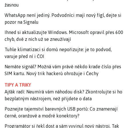
žasnou
WhatsApp není jediný. Podvodníci mají nový fígl, dejte si
pozor na Signalu
Ihned si aktualizujte Windows. Microsoft opravil přes 600
chyb, dvě z nich už se zneužívají
Tuhle klimatizaci si domů nepořizujte: je to podvod,
varuje před ní i ČOI
Nemáte signál? Možná vám právě někdo krade číslo přes
SIM kartu. Nový trik hackerů ohrožuje i Čechy
TIPY A TRIKY
Ajťák radí: Neumírá vám náhodou disk? Zkontrolujte si ho
bezplatným nástrojem, než přijdete o data
Poznejte tajemství barevných USB portů: Co znamenají
černé, oranžové a modré konektory?
Programátor si řekl dost a sám vyvinul nový nástroj. Tak