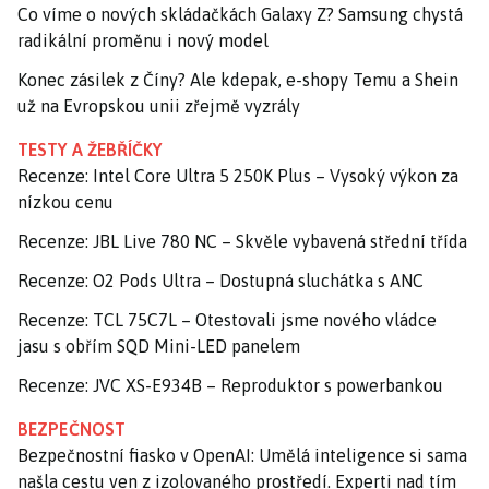
Co víme o nových skládačkách Galaxy Z? Samsung chystá
radikální proměnu i nový model
Konec zásilek z Číny? Ale kdepak, e-shopy Temu a Shein
už na Evropskou unii zřejmě vyzrály
TESTY A ŽEBŘÍČKY
Recenze: Intel Core Ultra 5 250K Plus – Vysoký výkon za
nízkou cenu
Recenze: JBL Live 780 NC – Skvěle vybavená střední třída
Recenze: O2 Pods Ultra – Dostupná sluchátka s ANC
Recenze: TCL 75C7L – Otestovali jsme nového vládce
jasu s obřím SQD Mini-LED panelem
Recenze: JVC XS-E934B – Reproduktor s powerbankou
BEZPEČNOST
Bezpečnostní fiasko v OpenAI: Umělá inteligence si sama
našla cestu ven z izolovaného prostředí. Experti nad tím