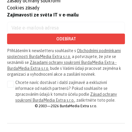
Zásady ochrany soukromí
Cookies zásady
Zajímavosti ze světa IT v e-mailu
ODEBÍRAT
Přihlášením k newsletteru souhlasíte s
Obchodními podmínkami
společnosti BurdaMedia Extra s.r.o.
a potvrzujete, že jste se
seznámili se
Zásadami ochrany soukromí BurdaMedia Extra -
BurdaMedia Extra s.r.o.
bude s Vašimi údaji pracovat zejména k
organizaci a vyhodnocení akce a zasílání novinek.
Chcete navíc dostávat i další zajímavé a exkluzivní
informace od našich partnerů? Pokud souhlasíte se
zpracováním údajů k tomuto účelu podle
Zásad ochrany
soukromí BurdaMedia Extra s.r.o.
, zaškrtněte toto pole.
© 2003—2026 BurdaMedia Extra s.r.o.