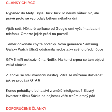
ČLÁNKY CHIP.CZ
Rýpanec do Mety. Brýle DuckDuckGo neumí vůbec nic, ale
právě proto se vyprodaly během několika dní
Ajťák radí: Některé aplikace od Googlu umí vyždímat baterii
telefonu. Omezte jejich práci na pozadí
Téměř dokonalé chytré hodinky. Nová generace Samsung
Galaxy Watch Ultra2 odstranila nedostatky svého předchůdce
GTA 6 míří exkluzivně na Netflix. Na konci srpna se tam objeví
velká ukázka
Z Xboxu se stal investiční nástroj. Zítra se můžeme dozvědět,
jak se prodává GTA 6
Konec pohádky o bohatství z umělé inteligence? Slavný
investor z filmu Sázka na nejistotu věští trhům drsný pád
DOPORUČENÉ ČLÁNKY