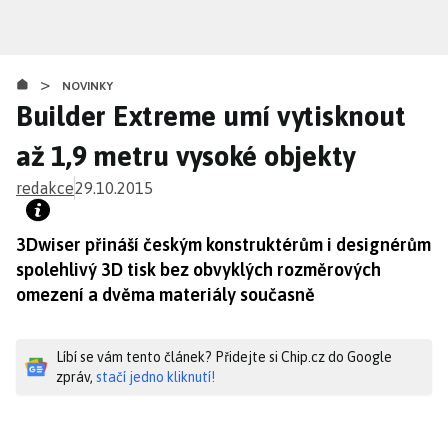
Přejít
k
hlavnímu
>
obsahu
NOVINKY
Builder Extreme umí vytisknout
až 1,9 metru vysoké objekty
redakce
29.10.2015
3Dwiser přináší českým konstruktérům i designérům
spolehlivý 3D tisk bez obvyklých rozměrových
omezení a dvěma materiály současně
Líbí se vám tento článek? Přidejte si Chip.cz do Google
zpráv,
stačí jedno kliknutí!