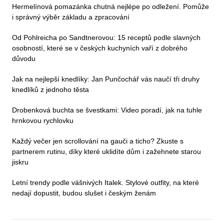
Hermelínová pomazánka chutná nejlépe po odležení. Pomůže
i správný výběr základu a zpracování
Od Pohlreicha po Sandtnerovou: 15 receptů podle slavných
osobností, které se v českých kuchyních vaří z dobrého
důvodu
Jak na nejlepší knedlíky: Jan Punčochář vás naučí tři druhy
knedlíků z jednoho těsta
Drobenková buchta se švestkami: Video poradí, jak na tuhle
hrnkovou rychlovku
Každý večer jen scrollování na gauči a ticho? Zkuste s
partnerem rutinu, díky které uklidíte dům i zažehnete starou
jiskru
Letní trendy podle vášnivých Italek. Stylové outfity, na které
nedají dopustit, budou slušet i českým ženám