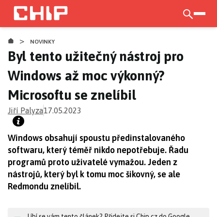
Přejít
k
otevří
hlavnímu
>
obsahu
NOVINKY
Byl tento užitečný nástroj pro
Windows až moc výkonný?
Microsoftu se znelíbil
Jiří Palyza
17.05.2023
Windows obsahují spoustu předinstalovaného
softwaru, který téměř nikdo nepotřebuje. Řadu
programů proto uživatelé vymažou. Jeden z
nástrojů, který byl k tomu moc šikovný, se ale
Redmondu znelíbil.
Líbí se vám tento článek? Přidejte si Chip.cz do Google