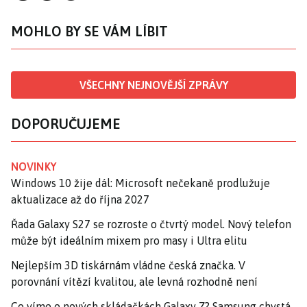
MOHLO BY SE VÁM LÍBIT
VŠECHNY NEJNOVĚJŠÍ ZPRÁVY
DOPORUČUJEME
NOVINKY
Windows 10 žije dál: Microsoft nečekaně prodlužuje
aktualizace až do října 2027
Řada Galaxy S27 se rozroste o čtvrtý model. Nový telefon
může být ideálním mixem pro masy i Ultra elitu
Nejlepším 3D tiskárnám vládne česká značka. V
porovnání vítězí kvalitou, ale levná rozhodně není
Co víme o nových skládačkách Galaxy Z? Samsung chystá