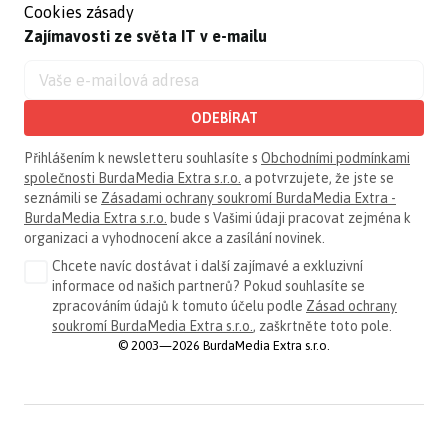
Cookies zásady
Zajímavosti ze světa IT v e-mailu
ODEBÍRAT
Přihlášením k newsletteru souhlasíte s
Obchodními podmínkami
společnosti BurdaMedia Extra s.r.o.
a potvrzujete, že jste se
seznámili se
Zásadami ochrany soukromí BurdaMedia Extra -
BurdaMedia Extra s.r.o.
bude s Vašimi údaji pracovat zejména k
organizaci a vyhodnocení akce a zasílání novinek.
Chcete navíc dostávat i další zajímavé a exkluzivní
informace od našich partnerů? Pokud souhlasíte se
zpracováním údajů k tomuto účelu podle
Zásad ochrany
soukromí BurdaMedia Extra s.r.o.
, zaškrtněte toto pole.
© 2003—2026 BurdaMedia Extra s.r.o.