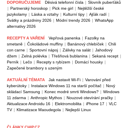
DOPORUČUJEME
Děsivá telefonní čísla
|
Slovník puberťáků
|
Partnerský horoskop
|
Pick me girl
|
Nejtěžší české
jazykolamy
|
Láska a vztahy
|
Kulturní tipy
|
Ajťák radí
|
Svátky a prázdniny 2026
|
Módní trendy 2026
|
WhatsApp
alternativy 2026
RECEPTY A VAŘENÍ
Vepřová panenka
|
Fazolky na
smetaně
|
Čokoládové muffiny
|
Banánový chlebíček
|
Chili
con carne
|
Sportovní nápoj
|
Zálivky na salát
|
Jahodový
džem
|
Zelná polévka
|
Třešňová bublanina
|
Sekaná recept
|
Perník
|
Lečo
|
Recepty s rybízem
|
Domácí housky
|
Zapečené brambory s uzeným
AKTUÁLNÍ TÉMATA
Jak nastavit Wi-Fi
|
Varování před
kyberútoky
|
Instalace Windows 11 na starší počítač
|
Nový
skládací Samsung
|
Konec modré smrti Windows?
|
Windows
11 zdarma
|
Anthropic Mythos
|
Nouzové otevírání pračky
|
Aktualizace Androidu 16
|
Elektromobilita
|
iPhone 17
|
VLC
TV
|
Klimatizace Maoudegola
|
Nejlepší Linux
ČLÁNKY CHIP.CZ