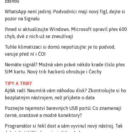
žasnou
WhatsApp není jediný. Podvodníci mají nový fígl, dejte si
pozor na Signalu
Ihned si aktualizujte Windows. Microsoft opravil přes 600
chyb, dvě z nich už se zneužívají
Tuhle klimatizaci si domů nepořizujte: je to podvod,
varuje před ní i ČOI
Nemáte signál? Možná vám právě někdo krade číslo přes
SIM kartu. Nový trik hackerů ohrožuje i Čechy
TIPY A TRIKY
Ajťák radí: Neumírá vám náhodou disk? Zkontrolujte si ho
bezplatným nástrojem, než přijdete o data
Poznejte tajemství barevných USB portů: Co znamenají
černé, oranžové a modré konektory?
Programátor si řekl dost a sám vyvinul nový nástroj. Tak