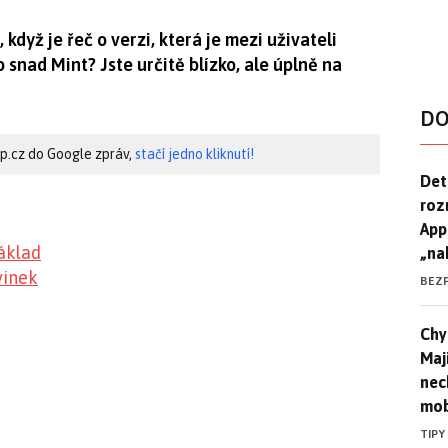
když je řeč o verzi, která je mezi uživateli
 snad Mint? Jste určitě blízko, ale úplně na
DO
hip.cz do Google zpráv,
stačí jedno kliknutí!
Det
Det
roz
App
základ
„na
vinek
BEZ
Chyt
Chyt
Maj
nec
mob
TIPY