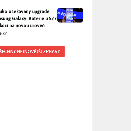
uho očekávaný upgrade Samsung Galaxy: Baterie u S27 poskočí
uho očekávaný upgrade
sung Galaxy: Baterie u S27
kočí na novou úroveň
INKY
ŠECHNY NEJNOVĚJŠÍ ZPRÁVY