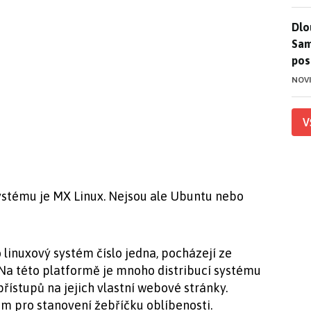
Dlo
Dlo
Sam
pos
NOV
V
systému je MX Linux. Nejsou ale Ubuntu nebo
 linuxový systém číslo jedna, pocházejí ze
 Na této platformě je mnoho distribucí systému
ístupů na jejich vlastní webové stránky.
m pro stanovení žebříčku oblíbenosti.