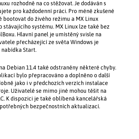
inuxu rozhodně na co stěžovat. Je dodáván s
jete pro každodenní práci. Pro méně zkušené
né bootovat do živého režimu a MX Linux
o stávajícího systému. MX Linux lze také bez
lBoxu. Hlavní panel je umístěný svisle na
ivatele přecházející ze světa Windows je
á nabídka Start.
na Debian 11.4 také odstraněny některé chyby.
likací bylo přepracováno a doplněno o další
dobně jako i v předchozích verzích instalace
roje. Uživatelé se mimo jiné mohou těšit na
C. K dispozici je také oblíbená kancelářská
h potřebných bezpečnostních aktualizací.