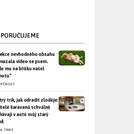
PORUČUJEME
ekce nevhodného obsahu rozmazala video se psem. Apple mu n
ekce nevhodného obsahu
mazala video se psem.
le mu na bříšku našel
hotu“
PEČNOST
rý trik, jak odradit zloděje: Majitelé karavanů schválně necháv
rý trik, jak odradit zloděje:
itelé karavanů schválně
hávají v autě svůj starý
il
 A TRIKY