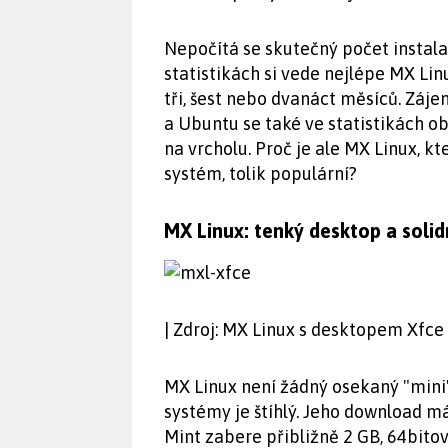
Nepočítá se skutečný počet instal
statistikách si vede nejlépe MX Linu
tři, šest nebo dvanáct měsíců. Zájem
a Ubuntu se také ve statistikách obj
na vrcholu. Proč je ale MX Linux, kt
systém, tolik populární?
MX Linux: tenký desktop a solid
| Zdroj: MX Linux s desktopem Xfce
MX Linux není žádný osekaný "mini"
systémy je štíhlý. Jeho download má
Mint zabere přibližně 2 GB, 64bito