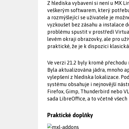
Z hlediska vybavení si není u MX L
veškerým softwarem, který potřebu
a rozmýšlející se uživatele je mož
vyzkoušet bez zásahu a instalace d
problému spustit v prostředí Virtua
levém okraji obrazovky, ale pro už
praktické, že je k dispozici klasick
Ve verzi 21.2 byly kromě přechodu 
Byla aktualizována jádra, mnoho ap
vylepšení z hlediska lokalizace. Po
systému obsahuje i nejnovější nást
Firefox, Gimp, Thunderbird nebo VL
sada LibreOffice, a to včetně všec
Praktické doplňky