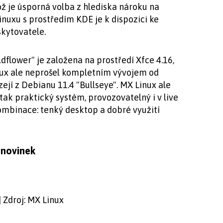
ož je úsporná volba z hlediska nároku na
inuxu s prostředím KDE je k dispozici ke
kytovatele.
dflower" je založena na prostředí Xfce 4.16,
nux ale neprošel kompletním vývojem od
ejí z Debianu 11.4 "Bullseye". MX Linux ale
 tak praktický systém, provozovatelný i v live
kombinace: tenký desktop a dobré využití
 novinek
| Zdroj: MX Linux