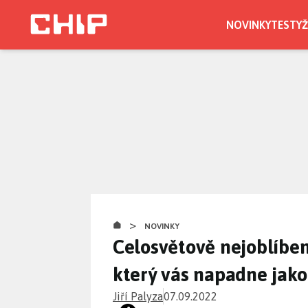
Přejít
k
NOVINKY
TESTY
Ž
hlavnímu
obsahu
>
NOVINKY
Celosvětově nejoblíbeně
který vás napadne jako
Jiří Palyza
07.09.2022