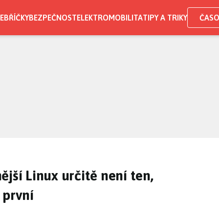
EBŘÍČKY
BEZPEČNOST
ELEKTROMOBILITA
TIPY A TRIKY
ČASO
jší Linux určitě není ten,
 první