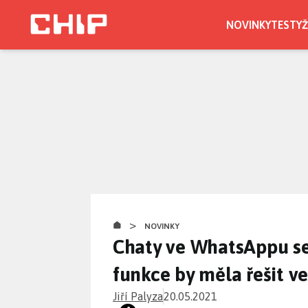
Přejít
k
NOVINKY
TESTY
Ž
hlavnímu
obsahu
>
NOVINKY
Chaty ve WhatsAppu s
funkce by měla řešit v
Jiří Palyza
20.05.2021