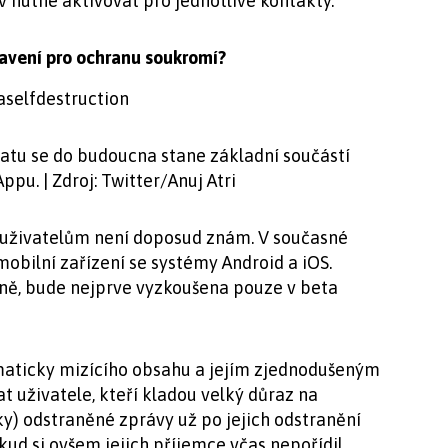
nutné aktivovat pro jednotlivé kontakty.
tavení pro ochranu soukromí?
atu se do budoucna stane základní součástí
pu. | Zdroj: Twitter/Anuj Atri
 uživatelům není doposud znám. V současné
obilní zařízení se systémy Android a iOS.
ně, bude nejprve vyzkoušena pouze v beta
aticky mizícího obsahu a jejím zjednodušeným
 uživatele, kteří kladou velký důraz na
y) odstraněné zprávy už po jejich odstranění
ud si ovšem jejich příjemce včas nepořídil