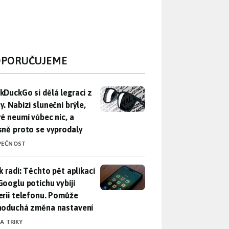
PORUČUJEME
DuckGo si dělá legraci z Mety. Nabízí sluneční brýle, které n
kDuckGo si dělá legraci z
. Nabízí sluneční brýle,
ré neumí vůbec nic, a
sně proto se vyprodaly
PEČNOST
ák radí: Těchto pět aplikací od Googlu potichu vybíjí baterii
k radí: Těchto pět aplikací
Googlu potichu vybíjí
erii telefonu. Pomůže
noduchá změna nastavení
 A TRIKY