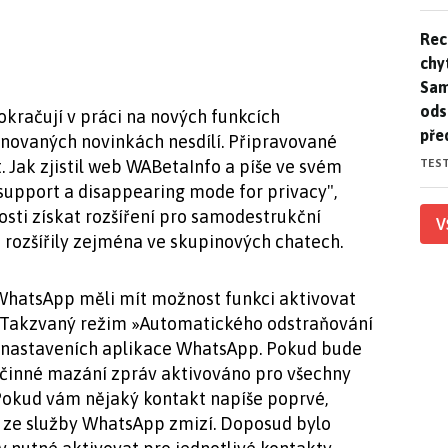
Rec
Rec
chy
Sam
ods
kračují v práci na nových funkcích
pře
ánovaných novinkách nesdílí. Připravované
TES
. Jak zjistil web WABetaInfo a píše ve svém
upport a disappearing mode for privacy",
sti získat rozšíření pro samodestrukční
V
h rozšířily zejména ve skupinových chatech.
WhatsApp měli mít možnost funkci aktivovat
. Takzvaný režim »Automatického odstraňování
h nastaveních aplikace WhatsApp. Pokud bude
činné mazání zpráv aktivováno pro všechny
 Pokud vám nějaký kontakt napíše poprvé,
 ze služby WhatsApp zmizí. Doposud bylo