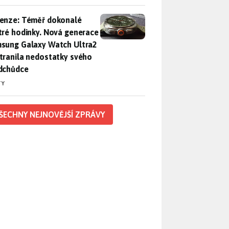
enze: Téměř dokonalé chytré hodinky. Nová generace Samsung
enze: Téměř dokonalé
tré hodinky. Nová generace
sung Galaxy Watch Ultra2
tranila nedostatky svého
dchůdce
TY
ŠECHNY NEJNOVĚJŠÍ ZPRÁVY