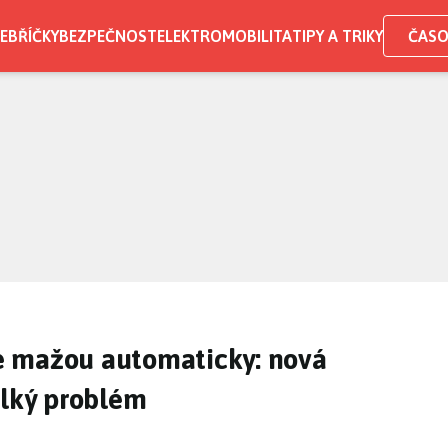
EBŘÍČKY
BEZPEČNOST
ELEKTROMOBILITA
TIPY A TRIKY
ČASO
e mažou automaticky: nová
elký problém