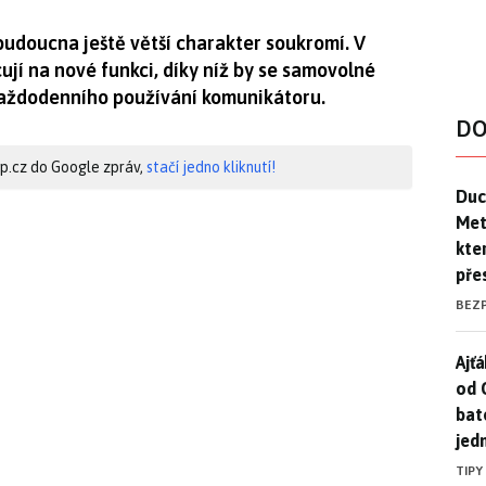
udoucna ještě větší charakter soukromí. V
jí na nové funkci, díky níž by se samovolné
každodenního používání komunikátoru.
DO
hip.cz do Google zpráv,
stačí jedno kliknutí!
Duck
Duc
Mety
kte
pře
BEZ
Ajť
Ajťá
od 
bat
jed
TIPY