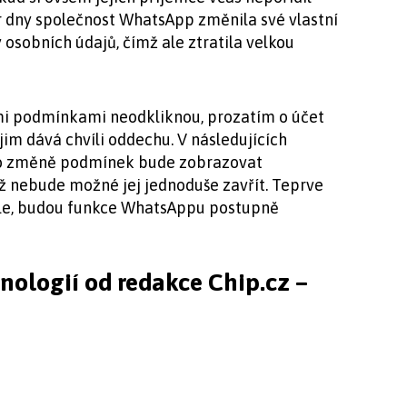
 dny společnost WhatsApp změnila své vlastní
osobních údajů, čímž ale ztratila velkou
mi podmínkami neodkliknou, prozatím o účet
im dává chvíli oddechu. V následujících
 o změně podmínek bude zobrazovat
 nebude možné jej jednoduše zavřít. Teprve
ele, budou funkce WhatsAppu postupně
hnologií od redakce Chip.cz –