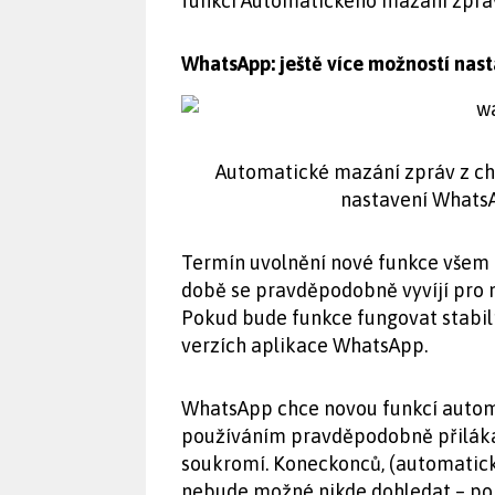
funkci Automatického mazání zpráv 
WhatsApp: ještě více možností nas
Automatické mazání zpráv z ch
nastavení WhatsAp
Termín uvolnění nové funkce všem
době se pravděpodobně vyvíjí pro m
Pokud bude funkce fungovat stabil
verzích aplikace WhatsApp.
WhatsApp chce novou funkcí autom
používáním pravděpodobně přilákat
soukromí. Koneckonců, (automatick
nebude možné nikde dohledat – pok