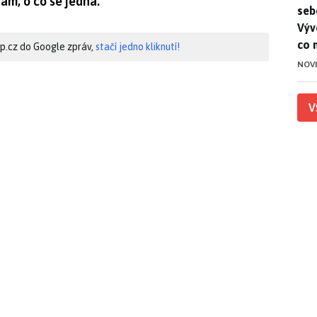
ám, o co se jedná.
seb
Výv
co 
hip.cz do Google zpráv,
stačí jedno kliknutí!
NOV
V