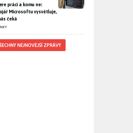
ere práci a komu ne:
ojář Microsoftu vysvětluje,
nás čeká
INKY
ŠECHNY NEJNOVĚJŠÍ ZPRÁVY