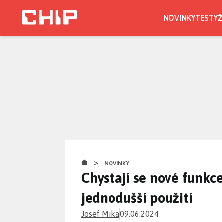
Přejít
k
NOVINKY
TESTY
Ž
hlavnímu
obsahu
>
NOVINKY
Chystají se nové funkc
jednodušší použití
Josef Mika
09.06.2024