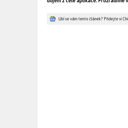
dojem z celé aplikace. Prozradíme v
Líbí se vám tento článek? Přidejte si C