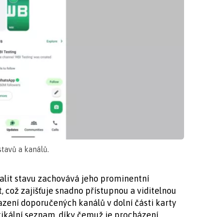
tavů a kanálů.
alit stavu zachovává jeho prominentní
t, což zajišťuje snadno přístupnou a viditelnou
zení doporučených kanálů v dolní části karty
rtikální seznam, díky čemuž je procházení