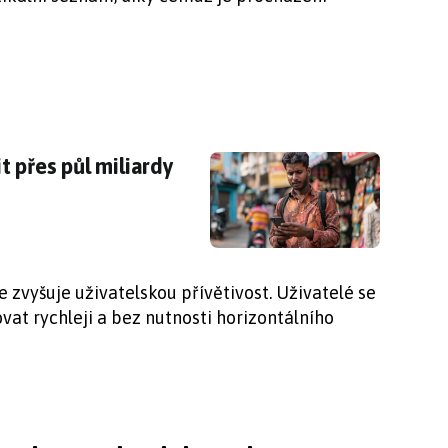
 přes půl miliardy uživatelů. Jde o princip
 přes půl miliardy
 zvyšuje uživatelskou přívětivost. Uživatelé se
t rychleji a bez nutnosti horizontálního