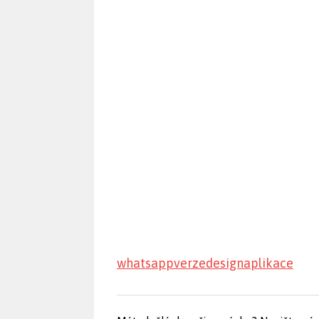
whatsapp
verze
design
aplikace