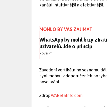
kanálů intuitivnější a efektivnější.
MOHLO BY VÁS ZAJÍMAT
WhatsApp by mohl brzy ztratit
WhatsApp by mohl brzy ztratit
uživatelů. Jde o princip
NOVINKY
Zavedení vertikálního seznamu dále
nyní mohou v doporučeních pohybova
posouvání.
Zdroj:
WABetaInfo.com