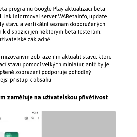
ta programu Google Play aktualizaci beta
d. Jak informoval server WABetaInfo, update
ity stavu a vertikální seznam doporučených
m k dispozici jen některým beta testerům,
 uživatelské základně.
rnizovaným zobrazením aktualit stavu, které
cí stavu pomocí velkých miniatur, aniž by je
lepšené zobrazení podporuje pohodlný
lejší přístup k obsahu.
m zaměřuje na uživatelskou přívětivost