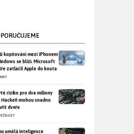
PORUČUJEME
ší kopírování mezi iPhonem a Windows se blíží. Microsoft chyt
ší kopírování mezi iPhonem
indows se blíží. Microsoft
tře zatlačil Apple do kouta
INKY
yté riziko pro dva miliony aut: Hackeři mohou snadno otevřít d
yté riziko pro dva miliony
: Hackeři mohou snadno
vřít dveře
PEČNOST
u umělá inteligence sebere práci a komu ne: Vývojář Microsoft
u umělá inteligence