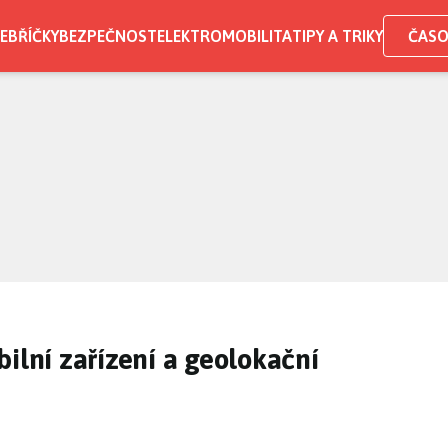
EBŘÍČKY
BEZPEČNOST
ELEKTROMOBILITA
TIPY A TRIKY
ČASO
ilní zařízení a geolokační