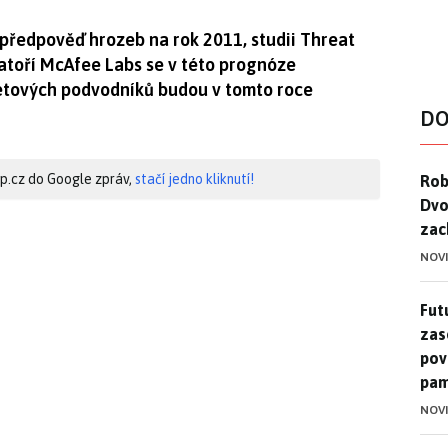
 předpověď hrozeb na rok 2011, studii Threat
ratoří McAfee Labs se v této prognóze
netových podvodníků budou v tomto roce
DO
Rob
hip.cz do Google zpráv,
stačí jedno kliknutí!
Rob
Dvo
zac
NOV
Futu
Futu
zase
pov
pam
NOV