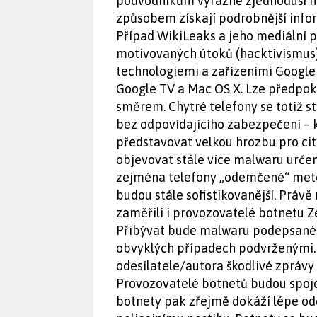
podvodníkům výrazně zjednoduší nap
způsobem získají podrobnější info
Případ WikiLeaks a jeho mediální p
motivovaných útoků (hacktivismus)
technologiemi a zařízeními Google 
Google TV a Mac OS X. Lze předpoklá
směrem. Chytré telefony se totiž stá
bez odpovídajícího zabezpečení –
představovat velkou hrozbu pro cit
objevovat stále více malwaru určen
zejména telefony „odemčené“ metod
budou stále sofistikovanější. Právě
zaměřili i provozovatelé botnetu Z
Přibývat bude malwaru podepsanéh
obvyklých případech podvrženými. 
odesílatele/autora škodlivé zprávy 
Provozovatelé botnetů budou spojov
botnety pak zřejmě dokáží lépe od