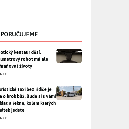
PORUČUJEME
otický kentaur děsí. Dvoumetrový robot má ale zachraňovat ži
otický kentaur děsí.
umetrový robot má ale
hraňovat životy
INKY
ristické taxi bez řidiče je zase o krok blíž. Bude si s vámi p
ristické taxi bez řidiče je
 o krok blíž. Bude si s vámi
ídat a řekne, kolem kterých
átek jedete
INKY