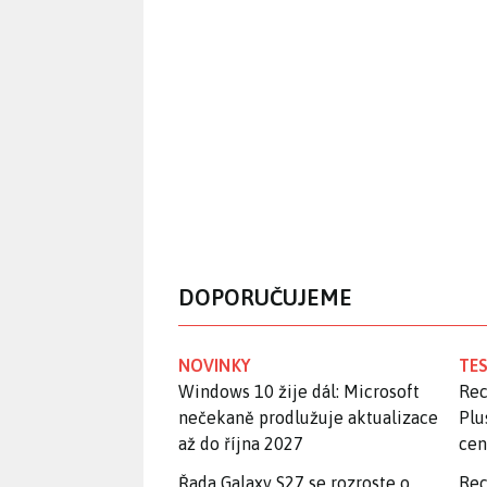
DOPORUČUJEME
NOVINKY
TES
Windows 10 žije dál: Microsoft
Rec
nečekaně prodlužuje aktualizace
Plu
až do října 2027
ce
Řada Galaxy S27 se rozroste o
Rec