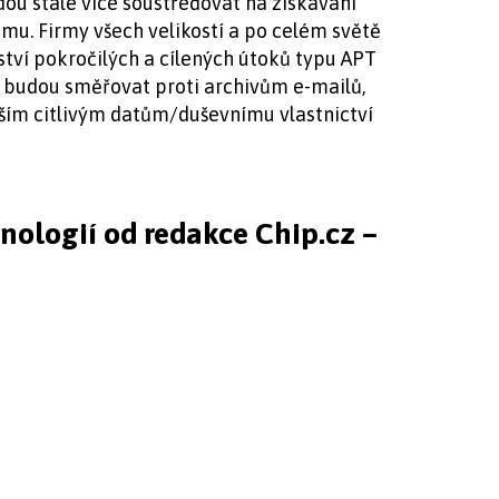
dou stále více soustřeďovat na získávání
amu. Firmy všech velikostí a po celém světě
ví pokročilých a cílených útoků typu APT
é budou směřovat proti archivům e-mailů,
lším citlivým datům/duševnímu vlastnictví
hnologií od redakce Chip.cz –