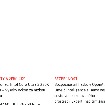
TY A ŽEBŘÍČKY
BEZPEČNOST
enze: Intel Core Ultra 5 250K
Bezpečnostní fiasko v OpenAI
s – Vysoký výkon za nízkou
Umělá inteligence si sama na
nu
cestu ven z izolovaného
prostředí. Experti nad tím ža
enze: JBL Live 780 NC –