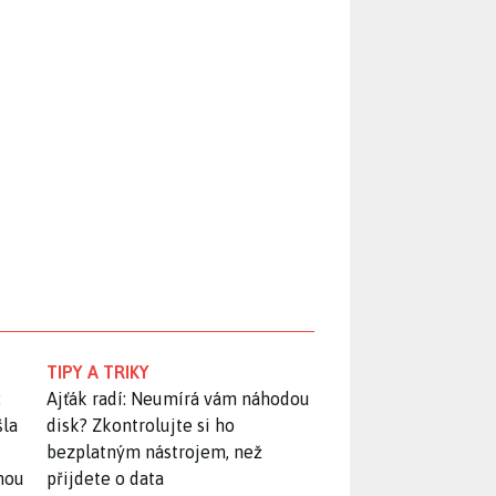
TIPY A TRIKY
:
Ajťák radí: Neumírá vám náhodou
šla
disk? Zkontrolujte si ho
bezplatným nástrojem, než
snou
přijdete o data