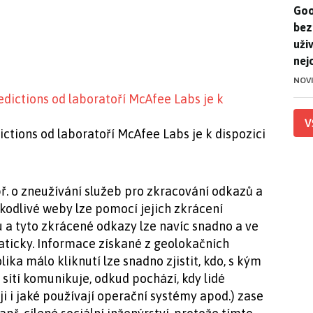
Goo
Goo
bez
uživ
nej
NOV
V
ctions od laboratoří McAfee Labs je k dispozici
ř. o zneužívání služeb pro zkracování odkazů a
kodlivé weby lze pomocí jejich zkrácení
 a tyto zkrácené odkazy lze navíc snadno a ve
ticky. Informace získané z geolokačních
ika málo kliknutí lze snadno zjistit, kdo, s kým
sítí komunikuje, odkud pochází, kdy lidé
ji i jaké používají operační systémy apod.) zase