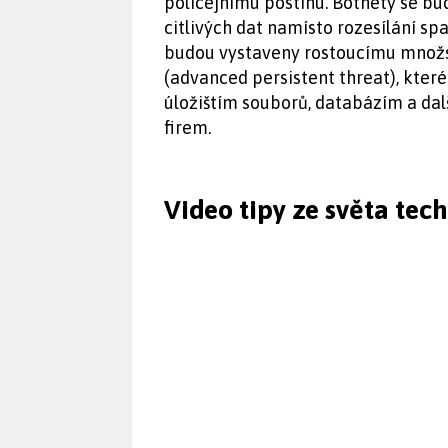
policejnímu postihu. Botnety se bu
citlivých dat namísto rozesílání sp
budou vystaveny rostoucímu množst
(advanced persistent threat), kter
úložištím souborů, databázím a da
firem.
Video tipy ze světa tec