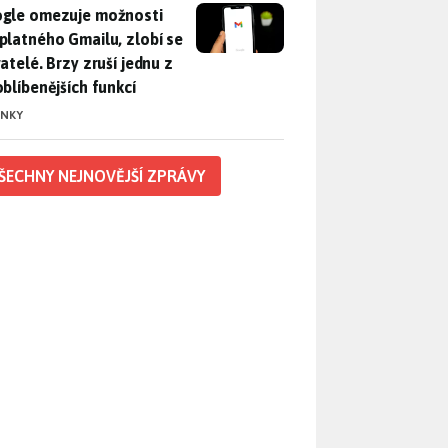
gle omezuje možnosti bezplatného Gmailu, zlobí se uživatelé. 
gle omezuje možnosti
platného Gmailu, zlobí se
atelé. Brzy zruší jednu z
oblíbenějších funkcí
INKY
ŠECHNY NEJNOVĚJŠÍ ZPRÁVY