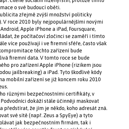
ř. cílené sociální inženýrství, protože tímto
rmace o své budoucí oběti.
ublicita zřejmě zvýší množství politicky
. V roce 2010 byly nejpopulárnějšími novými
Android, Apple iPhone a iPad, Foursquare,
dat, že počítačoví zločinci se zaměří i tímto
le více používají i ve firemní sféře, často však
 kompromitace těchto zařízení bude
livá firemní data. V tomto roce se bude
ého pro zařízení Apple iPhone (rizikem jsou
ou jailbreaking) a iPad. Tyto škodlivé kódy
 na mobilní zařízení se již koncem roku 2010
eus.
o různými bezpečnostními certifikáty, v
Podvodníci dokáží stále účinněji maskovat
a předstírat, že jím je někdo, koho adresát zná.
at své sítě (např. Zeus a SpyEye) a tyto
olávat jak bezpečnostním firmám, tak i