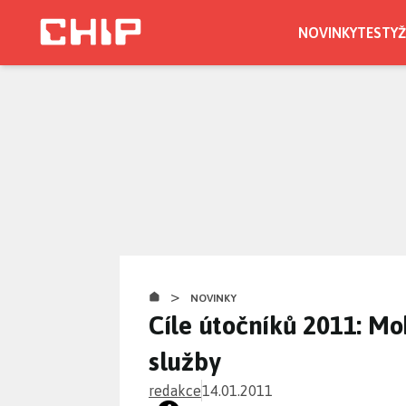
Přejít
k
NOVINKY
TESTY
Ž
hlavnímu
obsahu
>
NOVINKY
Cíle útočníků 2011: Mob
služby
redakce
14.01.2011