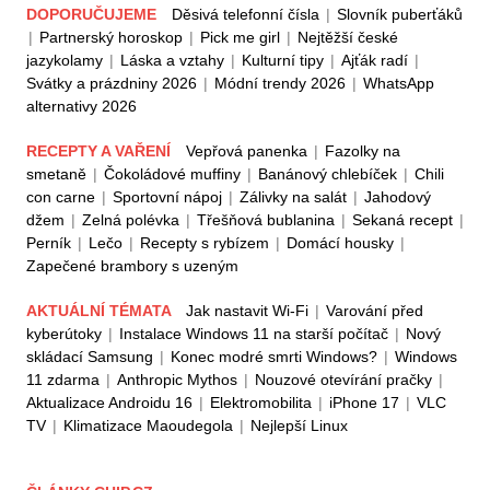
DOPORUČUJEME
Děsivá telefonní čísla
|
Slovník puberťáků
|
Partnerský horoskop
|
Pick me girl
|
Nejtěžší české
jazykolamy
|
Láska a vztahy
|
Kulturní tipy
|
Ajťák radí
|
Svátky a prázdniny 2026
|
Módní trendy 2026
|
WhatsApp
alternativy 2026
RECEPTY A VAŘENÍ
Vepřová panenka
|
Fazolky na
smetaně
|
Čokoládové muffiny
|
Banánový chlebíček
|
Chili
con carne
|
Sportovní nápoj
|
Zálivky na salát
|
Jahodový
džem
|
Zelná polévka
|
Třešňová bublanina
|
Sekaná recept
|
Perník
|
Lečo
|
Recepty s rybízem
|
Domácí housky
|
Zapečené brambory s uzeným
AKTUÁLNÍ TÉMATA
Jak nastavit Wi-Fi
|
Varování před
kyberútoky
|
Instalace Windows 11 na starší počítač
|
Nový
skládací Samsung
|
Konec modré smrti Windows?
|
Windows
11 zdarma
|
Anthropic Mythos
|
Nouzové otevírání pračky
|
Aktualizace Androidu 16
|
Elektromobilita
|
iPhone 17
|
VLC
TV
|
Klimatizace Maoudegola
|
Nejlepší Linux