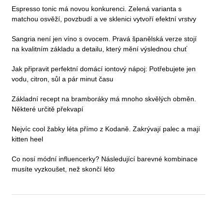
Espresso tonic má novou konkurenci. Zelená varianta s
matchou osvěží, povzbudí a ve sklenici vytvoří efektní vrstvy
Sangria není jen víno s ovocem. Pravá španělská verze stojí
na kvalitním základu a detailu, který mění výslednou chuť
Jak připravit perfektní domácí iontový nápoj: Potřebujete jen
vodu, citron, sůl a pár minut času
Základní recept na bramboráky má mnoho skvělých obměn.
Některé určitě překvapí
Nejvíc cool žabky léta přímo z Kodaně. Zakrývají palec a mají
kitten heel
Co nosí módní influencerky? Následující barevné kombinace
musíte vyzkoušet, než skončí léto