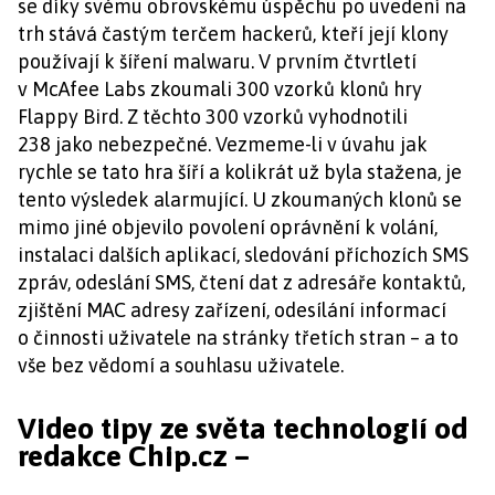
se díky svému obrovskému úspěchu po uvedení na
trh stává častým terčem hackerů, kteří její klony
používají k šíření malwaru. V prvním čtvrtletí
v McAfee Labs zkoumali 300 vzorků klonů hry
Flappy Bird. Z těchto 300 vzorků vyhodnotili
238 jako nebezpečné. Vezmeme-li v úvahu jak
rychle se tato hra šíří a kolikrát už byla stažena, je
tento výsledek alarmující. U zkoumaných klonů se
mimo jiné objevilo povolení oprávnění k volání,
instalaci dalších aplikací, sledování příchozích SMS
zpráv, odeslání SMS, čtení dat z adresáře kontaktů,
zjištění MAC adresy zařízení, odesílání informací
o činnosti uživatele na stránky třetích stran – a to
vše bez vědomí a souhlasu uživatele.
Video tipy ze světa technologií od
redakce Chip.cz –