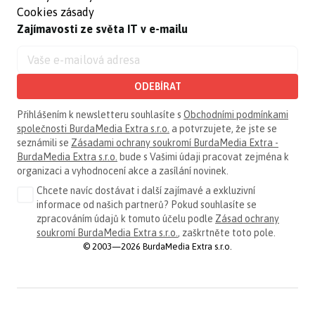
Cookies zásady
Zajímavosti ze světa IT v e-mailu
ODEBÍRAT
Přihlášením k newsletteru souhlasíte s
Obchodními podmínkami
společnosti BurdaMedia Extra s.r.o.
a potvrzujete, že jste se
seznámili se
Zásadami ochrany soukromí BurdaMedia Extra -
BurdaMedia Extra s.r.o.
bude s Vašimi údaji pracovat zejména k
organizaci a vyhodnocení akce a zasílání novinek.
Chcete navíc dostávat i další zajímavé a exkluzivní
informace od našich partnerů? Pokud souhlasíte se
zpracováním údajů k tomuto účelu podle
Zásad ochrany
soukromí BurdaMedia Extra s.r.o.
, zaškrtněte toto pole.
© 2003—2026 BurdaMedia Extra s.r.o.