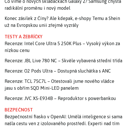
Co víme o nových skládačkách Galaxy Z? Samsung chystá
radikální proměnu i nový model
Konec zásilek z Číny? Ale kdepak, e-shopy Temu a Shein
už na Evropskou unii zřejmě vyzrály
TESTY A ŽEBŘÍČKY
Recenze: Intel Core Ultra 5 250K Plus – Vysoký výkon za
nízkou cenu
Recenze: JBL Live 780 NC – Skvěle vybavená střední třída
Recenze: O2 Pods Ultra – Dostupná sluchátka s ANC
Recenze: TCL 75C7L – Otestovali jsme nového vládce
jasu s obřím SQD Mini-LED panelem
Recenze: JVC XS-E934B – Reproduktor s powerbankou
BEZPEČNOST
Bezpečnostní fiasko v OpenAI: Umělá inteligence si sama
našla cestu ven z izolovaného prostředí. Experti nad tím