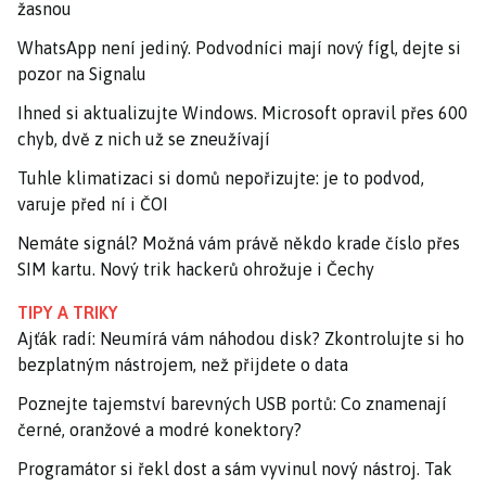
žasnou
WhatsApp není jediný. Podvodníci mají nový fígl, dejte si
pozor na Signalu
Ihned si aktualizujte Windows. Microsoft opravil přes 600
chyb, dvě z nich už se zneužívají
Tuhle klimatizaci si domů nepořizujte: je to podvod,
varuje před ní i ČOI
Nemáte signál? Možná vám právě někdo krade číslo přes
SIM kartu. Nový trik hackerů ohrožuje i Čechy
TIPY A TRIKY
Ajťák radí: Neumírá vám náhodou disk? Zkontrolujte si ho
bezplatným nástrojem, než přijdete o data
Poznejte tajemství barevných USB portů: Co znamenají
černé, oranžové a modré konektory?
Programátor si řekl dost a sám vyvinul nový nástroj. Tak