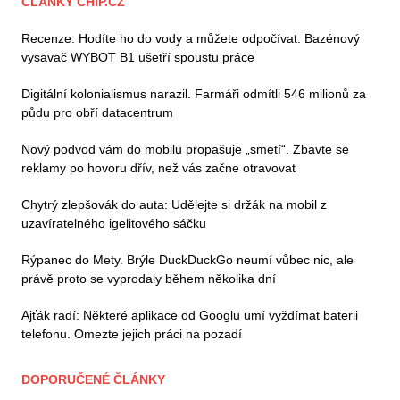
ČLÁNKY CHIP.CZ
Recenze: Hodíte ho do vody a můžete odpočívat. Bazénový
vysavač WYBOT B1 ušetří spoustu práce
Digitální kolonialismus narazil. Farmáři odmítli 546 milionů za
půdu pro obří datacentrum
Nový podvod vám do mobilu propašuje „smetí“. Zbavte se
reklamy po hovoru dřív, než vás začne otravovat
Chytrý zlepšovák do auta: Udělejte si držák na mobil z
uzavíratelného igelitového sáčku
Rýpanec do Mety. Brýle DuckDuckGo neumí vůbec nic, ale
právě proto se vyprodaly během několika dní
Ajťák radí: Některé aplikace od Googlu umí vyždímat baterii
telefonu. Omezte jejich práci na pozadí
DOPORUČENÉ ČLÁNKY