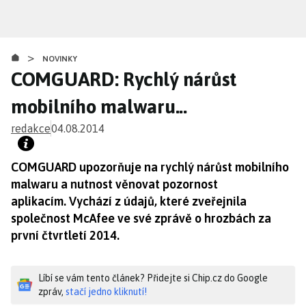
Přejít
k
hlavnímu
>
obsahu
NOVINKY
COMGUARD: Rychlý nárůst
mobilního malwaru...
redakce
04.08.2014
COMGUARD upozorňuje na rychlý nárůst mobilního
malwaru a nutnost věnovat pozornost
aplikacím. Vychází z údajů, které zveřejnila
společnost McAfee ve své zprávě o hrozbách za
první čtvrtletí 2014.
Líbí se vám tento článek? Přidejte si Chip.cz do Google
zpráv,
stačí jedno kliknutí!