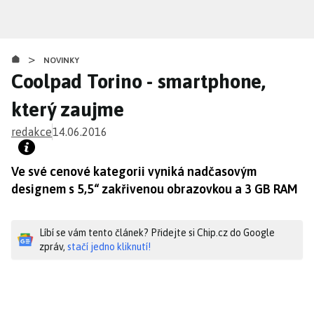
Přejít
k
hlavnímu
>
obsahu
NOVINKY
Coolpad Torino - smartphone,
který zaujme
redakce
14.06.2016
Ve své cenové kategorii vyniká nadčasovým
designem s 5,5“ zakřivenou obrazovkou a 3 GB RAM
Líbí se vám tento článek? Přidejte si Chip.cz do Google
zpráv,
stačí jedno kliknutí!