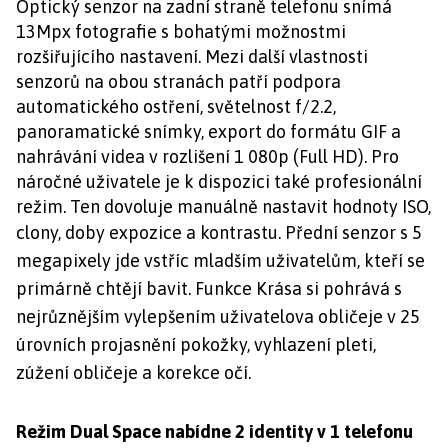
Optický senzor na zadní straně telefonu snímá
13Mpx fotografie s bohatými možnostmi
rozšiřujícího nastavení. Mezi další vlastnosti
senzorů na obou stranách patří podpora
automatického ostření, světelnost f/2.2,
panoramatické snímky, export do formátu GIF a
nahrávání videa v rozlišení 1 080p (Full HD). Pro
náročné uživatele je k dispozici také profesionální
režim. Ten dovoluje manuálně nastavit hodnoty ISO,
clony, doby expozice a kontrastu.
Přední senzor s 5
megapixely jde vstříc mladším uživatelům, kteří se
primárně chtějí bavit. Funkce Krása si pohrává s
nejrůznějším vylepšením uživatelova obličeje v 25
úrovních projasnění pokožky, vyhlazení pleti,
zúžení obličeje a korekce očí.
Režim Dual Space nabídne 2 identity v 1 telefonu