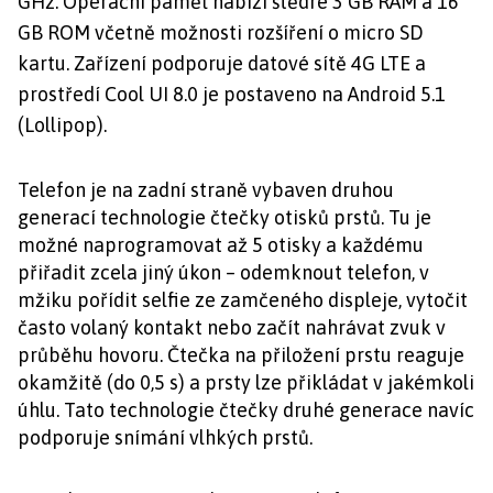
GHz. Operační paměť nabízí štědré 3 GB RAM a 16
GB ROM včetně možnosti rozšíření o micro SD
kartu. Zařízení podporuje datové sítě 4G LTE a
prostředí Cool UI 8.0 je postaveno na Android 5.1
(Lollipop).
Telefon je na zadní straně vybaven druhou
generací technologie čtečky otisků prstů. Tu je
možné naprogramovat až 5 otisky a každému
přiřadit zcela jiný úkon – odemknout telefon, v
mžiku pořídit selfie ze zamčeného displeje, vytočit
často volaný kontakt nebo začít nahrávat zvuk v
průběhu hovoru. Čtečka na přiložení prstu reaguje
okamžitě (do 0,5 s) a prsty lze přikládat v jakémkoli
úhlu. Tato technologie čtečky druhé generace navíc
podporuje snímání vlhkých prstů.