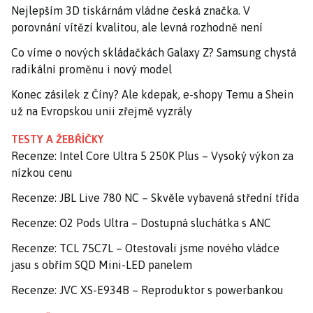
Nejlepším 3D tiskárnám vládne česká značka. V
porovnání vítězí kvalitou, ale levná rozhodně není
Co víme o nových skládačkách Galaxy Z? Samsung chystá
radikální proměnu i nový model
Konec zásilek z Číny? Ale kdepak, e-shopy Temu a Shein
už na Evropskou unii zřejmě vyzrály
TESTY A ŽEBŘÍČKY
Recenze: Intel Core Ultra 5 250K Plus – Vysoký výkon za
nízkou cenu
Recenze: JBL Live 780 NC – Skvěle vybavená střední třída
Recenze: O2 Pods Ultra – Dostupná sluchátka s ANC
Recenze: TCL 75C7L – Otestovali jsme nového vládce
jasu s obřím SQD Mini-LED panelem
Recenze: JVC XS-E934B – Reproduktor s powerbankou