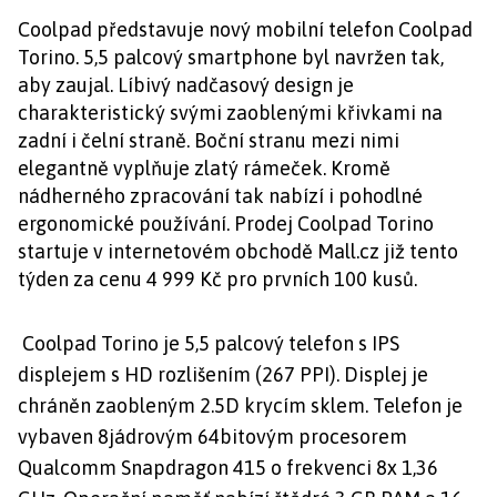
Coolpad představuje nový mobilní telefon Coolpad
Torino. 5,5 palcový smartphone byl navržen tak,
aby zaujal. Líbivý nadčasový design je
charakteristický svými zaoblenými křivkami na
zadní i čelní straně. Boční stranu mezi nimi
elegantně vyplňuje zlatý rámeček. Kromě
nádherného zpracování tak nabízí i pohodlné
ergonomické používání. Prodej Coolpad Torino
startuje v internetovém obchodě Mall.cz již tento
týden za cenu 4 999 Kč pro prvních 100 kusů.
Coolpad Torino je 5,5 palcový telefon s IPS
displejem s HD rozlišením (267 PPI). Displej je
chráněn zaobleným 2.5D krycím sklem. Telefon je
vybaven 8jádrovým 64bitovým procesorem
Qualcomm Snapdragon 415 o frekvenci 8x 1,36