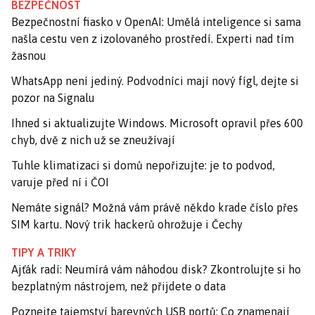
BEZPEČNOST
Bezpečnostní fiasko v OpenAI: Umělá inteligence si sama
našla cestu ven z izolovaného prostředí. Experti nad tím
žasnou
WhatsApp není jediný. Podvodníci mají nový fígl, dejte si
pozor na Signalu
Ihned si aktualizujte Windows. Microsoft opravil přes 600
chyb, dvě z nich už se zneužívají
Tuhle klimatizaci si domů nepořizujte: je to podvod,
varuje před ní i ČOI
Nemáte signál? Možná vám právě někdo krade číslo přes
SIM kartu. Nový trik hackerů ohrožuje i Čechy
TIPY A TRIKY
Ajťák radí: Neumírá vám náhodou disk? Zkontrolujte si ho
bezplatným nástrojem, než přijdete o data
Poznejte tajemství barevných USB portů: Co znamenají