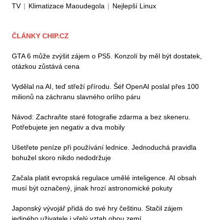
TV
|
Klimatizace Maoudegola
|
Nejlepší Linux
ČLÁNKY CHIP.CZ
GTA 6 může zvýšit zájem o PS5. Konzolí by měl být dostatek,
otázkou zůstává cena
Vydělal na AI, teď střeží přírodu. Šéf OpenAI poslal přes 100
milionů na záchranu slavného orlího páru
Návod: Zachraňte staré fotografie zdarma a bez skeneru.
Potřebujete jen negativ a dva mobily
Ušetřete peníze při používání lednice. Jednoduchá pravidla
bohužel skoro nikdo nedodržuje
Začala platit evropská regulace umělé inteligence. AI obsah
musí být označený, jinak hrozí astronomické pokuty
Japonský vývojář přidá do své hry češtinu. Stačil zájem
jediného uživatele i vřelý vztah obou zemí