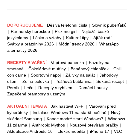
DOPORUČUJEME
Děsivá telefonní čísla
|
Slovník puberťáků
|
Partnerský horoskop
|
Pick me girl
|
Nejtěžší české
jazykolamy
|
Láska a vztahy
|
Kulturní tipy
|
Ajťák radí
|
Svátky a prázdniny 2026
|
Módní trendy 2026
|
WhatsApp
alternativy 2026
RECEPTY A VAŘENÍ
Vepřová panenka
|
Fazolky na
smetaně
|
Čokoládové muffiny
|
Banánový chlebíček
|
Chili
con carne
|
Sportovní nápoj
|
Zálivky na salát
|
Jahodový
džem
|
Zelná polévka
|
Třešňová bublanina
|
Sekaná recept
|
Perník
|
Lečo
|
Recepty s rybízem
|
Domácí housky
|
Zapečené brambory s uzeným
AKTUÁLNÍ TÉMATA
Jak nastavit Wi-Fi
|
Varování před
kyberútoky
|
Instalace Windows 11 na starší počítač
|
Nový
skládací Samsung
|
Konec modré smrti Windows?
|
Windows
11 zdarma
|
Anthropic Mythos
|
Nouzové otevírání pračky
|
Aktualizace Androidu 16
|
Elektromobilita
|
iPhone 17
|
VLC