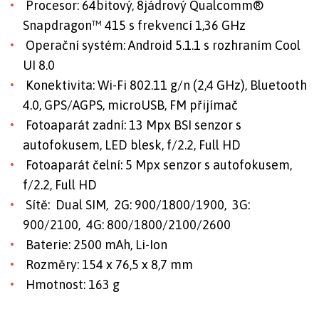
Procesor: 64bitový, 8jádrový Qualcomm®
Snapdragon™ 415 s frekvencí 1,36 GHz
Operační systém: Android 5.1.1 s rozhraním Cool
UI 8.0
Konektivita: Wi-Fi 802.11 g/n (2,4 GHz), Bluetooth
4.0, GPS/AGPS, microUSB, FM přijímač
Fotoaparát zadní: 13 Mpx BSI senzor s
autofokusem, LED blesk, f/2.2, Full HD
Fotoaparát čelní: 5 Mpx senzor s autofokusem,
f/2.2, Full HD
Sítě:
Dual SIM,
2G: 900/1800/1900,
3G:
900/2100,
4G: 800/1800/2100/2600
Baterie: 2500 mAh, Li-Ion
Rozměry: 154 x 76,5 x 8,7 mm
Hmotnost: 163 g