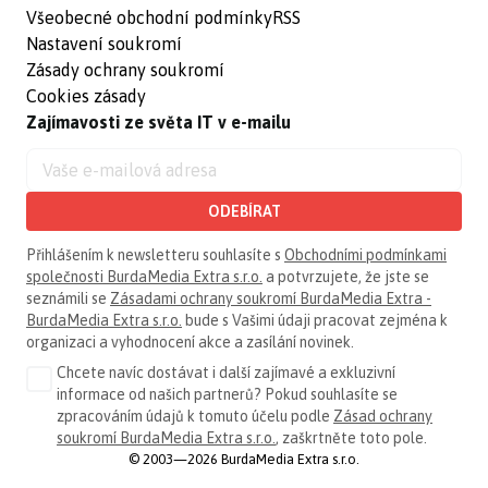
Všeobecné obchodní podmínky
RSS
Nastavení soukromí
Zásady ochrany soukromí
Cookies zásady
Zajímavosti ze světa IT v e-mailu
ODEBÍRAT
Přihlášením k newsletteru souhlasíte s
Obchodními podmínkami
společnosti BurdaMedia Extra s.r.o.
a potvrzujete, že jste se
seznámili se
Zásadami ochrany soukromí BurdaMedia Extra -
BurdaMedia Extra s.r.o.
bude s Vašimi údaji pracovat zejména k
organizaci a vyhodnocení akce a zasílání novinek.
Chcete navíc dostávat i další zajímavé a exkluzivní
informace od našich partnerů? Pokud souhlasíte se
zpracováním údajů k tomuto účelu podle
Zásad ochrany
soukromí BurdaMedia Extra s.r.o.
, zaškrtněte toto pole.
© 2003—2026 BurdaMedia Extra s.r.o.