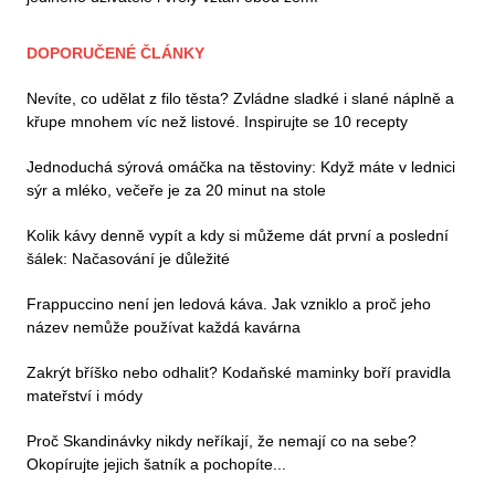
DOPORUČENÉ ČLÁNKY
Nevíte, co udělat z filo těsta? Zvládne sladké i slané náplně a
křupe mnohem víc než listové. Inspirujte se 10 recepty
Jednoduchá sýrová omáčka na těstoviny: Když máte v lednici
sýr a mléko, večeře je za 20 minut na stole
Kolik kávy denně vypít a kdy si můžeme dát první a poslední
šálek: Načasování je důležité
Frappuccino není jen ledová káva. Jak vzniklo a proč jeho
název nemůže používat každá kavárna
Zakrýt bříško nebo odhalit? Kodaňské maminky boří pravidla
mateřství i módy
Proč Skandinávky nikdy neříkají, že nemají co na sebe?
Okopírujte jejich šatník a pochopíte...