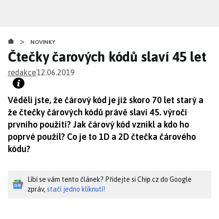
Přejít
k
hlavnímu
>
obsahu
NOVINKY
Čtečky čarových kódů slaví 45 let
redakce
12.06.2019
Věděli jste, že čárový kód je již skoro 70 let starý a
že čtečky čárových kódů právě slaví 45. výročí
prvního použití? Jak čárový kód vznikl a kdo ho
poprvé použil? Co je to 1D a 2D čtečka čárového
kódu?
Líbí se vám tento článek? Přidejte si Chip.cz do Google
zpráv,
stačí jedno kliknutí!