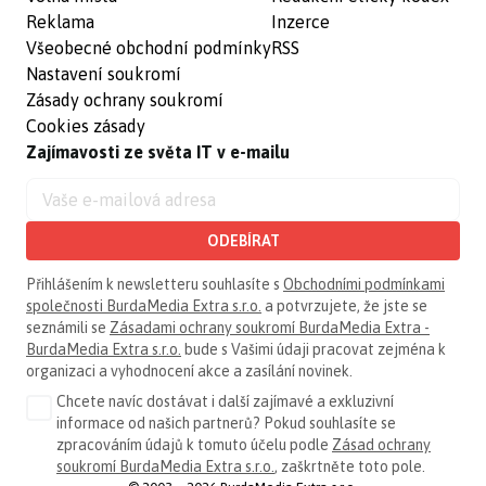
Reklama
Inzerce
Všeobecné obchodní podmínky
RSS
Nastavení soukromí
Zásady ochrany soukromí
Cookies zásady
Zajímavosti ze světa IT v e-mailu
ODEBÍRAT
Přihlášením k newsletteru souhlasíte s
Obchodními podmínkami
společnosti BurdaMedia Extra s.r.o.
a potvrzujete, že jste se
seznámili se
Zásadami ochrany soukromí BurdaMedia Extra -
BurdaMedia Extra s.r.o.
bude s Vašimi údaji pracovat zejména k
organizaci a vyhodnocení akce a zasílání novinek.
Chcete navíc dostávat i další zajímavé a exkluzivní
informace od našich partnerů? Pokud souhlasíte se
zpracováním údajů k tomuto účelu podle
Zásad ochrany
soukromí BurdaMedia Extra s.r.o.
, zaškrtněte toto pole.