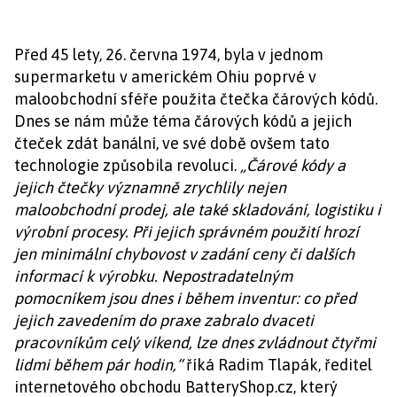
Před 45 lety, 26. června 1974, byla v jednom
supermarketu v americkém Ohiu poprvé v
maloobchodní sféře použita čtečka čárových kódů.
Dnes se nám může téma čárových kódů a jejich
čteček zdát banální, ve své době ovšem tato
technologie způsobila revoluci.
„Čárové kódy a
jejich čtečky významně zrychlily nejen
maloobchodní prodej, ale také skladování, logistiku i
výrobní procesy. Při jejich správném použití hrozí
jen minimální chybovost v zadání ceny či dalších
informací k výrobku. Nepostradatelným
pomocníkem jsou dnes i během inventur: co před
jejich zavedením do praxe zabralo dvaceti
pracovníkům celý víkend, lze dnes zvládnout čtyřmi
lidmi během pár hodin,“
říká Radim Tlapák, ředitel
internetového obchodu BatteryShop.cz, který