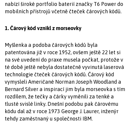
nabízí široké portfolio baterií značky T6 Power do
mobilních přístrojů včetně čteček čárových kódů.
1. Čárový kód vznikl z morseovky
Myšlenka a podoba čárových kódů byla
patentována již v roce 1952, ovšem ještě 22 let si
na své uvedení do praxe musela počkat, protože v
té době ještě nebyla dostatečně vyvinutá laserová
technologie čteček čárových kódů. Čárový kód
vymysleli Američané Norman Joseph Woodland a
Bernard Silver a inspirací jim byla morseovka s tím
rozdílem, že tečky a čárky vyměnili za tenké a
tlusté svislé linky. Dnešní podobu pak čárovému
kódu dal až v roce 1973 George J. Laurer, inženýr
tehdy zaměstnaný u společnosti IBM.