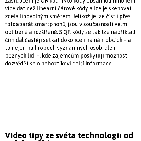
zástupcem je QR kód. Tyto kódy obsáhnou mnohem
více dat než lineární čárové kódy a lze je skenovat
zcela libovolným směrem. Jelikož je lze číst i přes
fotoaparát smartphonů, jsou v současnosti velmi
oblíbené a rozšířené. S QR kódy se tak lze například
čím dál častěji setkat dokonce i na náhrobcích – a
to nejen na hrobech významných osob, ale i
běžných lidí –, kde zájemcům poskytují možnost
dozvědět se o nebožtíkovi další informace.
Video tipy ze světa technologií od