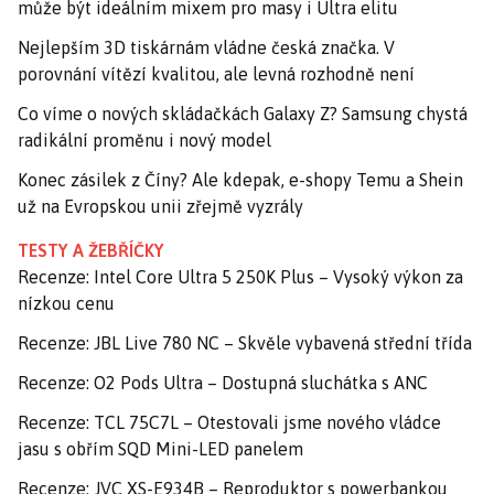
může být ideálním mixem pro masy i Ultra elitu
Nejlepším 3D tiskárnám vládne česká značka. V
porovnání vítězí kvalitou, ale levná rozhodně není
Co víme o nových skládačkách Galaxy Z? Samsung chystá
radikální proměnu i nový model
Konec zásilek z Číny? Ale kdepak, e-shopy Temu a Shein
už na Evropskou unii zřejmě vyzrály
TESTY A ŽEBŘÍČKY
Recenze: Intel Core Ultra 5 250K Plus – Vysoký výkon za
nízkou cenu
Recenze: JBL Live 780 NC – Skvěle vybavená střední třída
Recenze: O2 Pods Ultra – Dostupná sluchátka s ANC
Recenze: TCL 75C7L – Otestovali jsme nového vládce
jasu s obřím SQD Mini-LED panelem
Recenze: JVC XS-E934B – Reproduktor s powerbankou