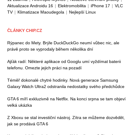
Aktualizace Androidu 16
|
Elektromobilita
|
iPhone 17
|
VLC
TV
|
Klimatizace Maoudegola
|
Nejlepší Linux
ČLÁNKY CHIP.CZ
Rýpanec do Mety. Brýle DuckDuckGo neumí vůbec nic, ale
právě proto se vyprodaly během několika dní
Ajťák radí: Některé aplikace od Googlu umí vyždímat baterii
telefonu. Omezte jejich práci na pozadí
Téměř dokonalé chytré hodinky. Nová generace Samsung
Galaxy Watch Ultra2 odstranila nedostatky svého předchůdce
GTA 6 míří exkluzivně na Netflix. Na konci srpna se tam objeví
velká ukázka
Z Xboxu se stal investiční nástroj. Zítra se můžeme dozvědět,
jak se prodává GTA 6