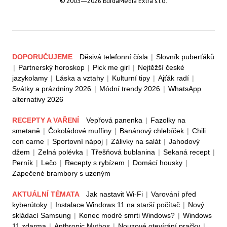
© 2003—2026 BurdaMedia Extra s.r.o.
DOPORUČUJEME
Děsivá telefonní čísla
|
Slovník puberťáků
|
Partnerský horoskop
|
Pick me girl
|
Nejtěžší české
jazykolamy
|
Láska a vztahy
|
Kulturní tipy
|
Ajťák radí
|
Svátky a prázdniny 2026
|
Módní trendy 2026
|
WhatsApp
alternativy 2026
RECEPTY A VAŘENÍ
Vepřová panenka
|
Fazolky na
smetaně
|
Čokoládové muffiny
|
Banánový chlebíček
|
Chili
con carne
|
Sportovní nápoj
|
Zálivky na salát
|
Jahodový
džem
|
Zelná polévka
|
Třešňová bublanina
|
Sekaná recept
|
Perník
|
Lečo
|
Recepty s rybízem
|
Domácí housky
|
Zapečené brambory s uzeným
AKTUÁLNÍ TÉMATA
Jak nastavit Wi-Fi
|
Varování před
kyberútoky
|
Instalace Windows 11 na starší počítač
|
Nový
skládací Samsung
|
Konec modré smrti Windows?
|
Windows
11 zdarma
|
Anthropic Mythos
|
Nouzové otevírání pračky
|