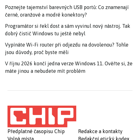
Poznejte tajemství barevných USB portů: Co znamenají
černé, oranžové a modré konektory?
Programátor si řekl dost a sám vyvinul nový nástroj. Tak
dobrý čistič Windows tu ještě nebyl
Vypínáte Wi-Fi router při odjezdu na dovolenou? Tohle
jsou důvody, proč byste měli
V říjnu 2026 končí jedna verze Windows 11. Ověřte si, že
máte jinou a nebudete mít problém
Předplatné časopisu Chip
Redakce a kontakty
Volná místa
Redakční etický kodex