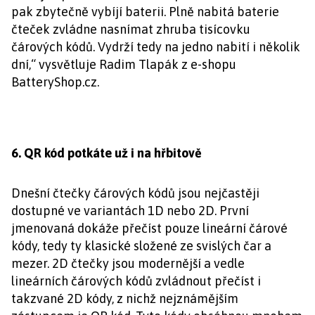
pak zbytečně vybíjí baterii. Plně nabitá baterie
čteček zvládne nasnímat zhruba tisícovku
čárových kódů. Vydrží tedy na jedno nabití i několik
dní,“ vysvětluje Radim Tlapák z e-shopu
BatteryShop.cz.
6. QR kód potkáte už i na hřbitově
Dnešní čtečky čárových kódů jsou nejčastěji
dostupné ve variantách 1D nebo 2D. První
jmenovaná dokáže přečíst pouze lineární čárové
kódy, tedy ty klasické složené ze svislých čar a
mezer. 2D čtečky jsou modernější a vedle
lineárních čárových kódů zvládnout přečíst i
takzvané 2D kódy, z nichž nejznámějším