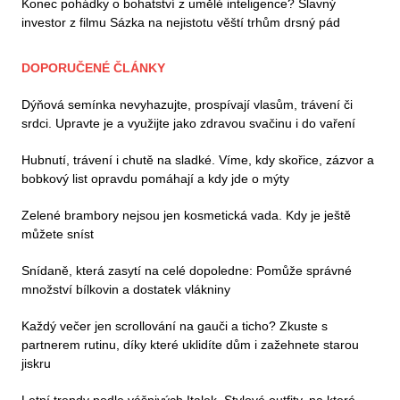
Konec pohádky o bohatství z umělé inteligence? Slavný
investor z filmu Sázka na nejistotu věští trhům drsný pád
DOPORUČENÉ ČLÁNKY
Dýňová semínka nevyhazujte, prospívají vlasům, trávení či
srdci. Upravte je a využijte jako zdravou svačinu i do vaření
Hubnutí, trávení i chutě na sladké. Víme, kdy skořice, zázvor a
bobkový list opravdu pomáhají a kdy jde o mýty
Zelené brambory nejsou jen kosmetická vada. Kdy je ještě
můžete sníst
Snídaně, která zasytí na celé dopoledne: Pomůže správné
množství bílkovin a dostatek vlákniny
Každý večer jen scrollování na gauči a ticho? Zkuste s
partnerem rutinu, díky které uklidíte dům i zažehnete starou
jiskru
Letní trendy podle vášnivých Italek. Stylové outfity, na které