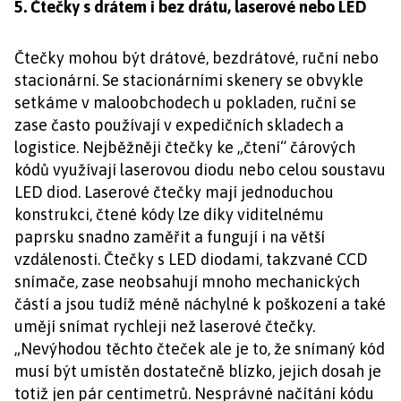
5. Čtečky s drátem i bez drátu, laserové nebo LED
Čtečky mohou být drátové, bezdrátové, ruční nebo
stacionární. Se stacionárními skenery se obvykle
setkáme v maloobchodech u pokladen, ruční se
zase často používají v expedičních skladech a
logistice. Nejběžněji čtečky ke „čtení“ čárových
kódů využívají laserovou diodu nebo celou soustavu
LED diod. Laserové čtečky mají jednoduchou
konstrukci, čtené kódy lze díky viditelnému
paprsku snadno zaměřit a fungují i na větší
vzdálenosti. Čtečky s LED diodami, takzvané CCD
snímače, zase neobsahují mnoho mechanických
částí a jsou tudíž méně náchylné k poškození a také
umějí snímat rychleji než laserové čtečky.
„Nevýhodou těchto čteček ale je to, že snímaný kód
musí být umístěn dostatečně blízko, jejich dosah je
totiž jen pár centimetrů. Nesprávné načítání kódu