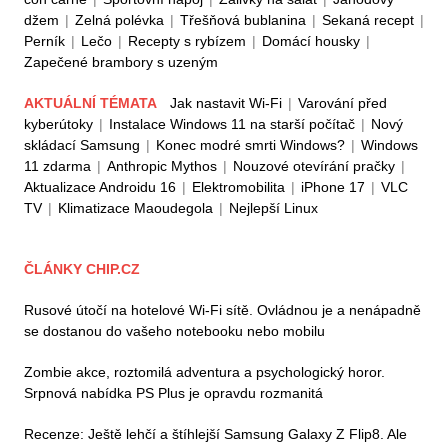
džem
|
Zelná polévka
|
Třešňová bublanina
|
Sekaná recept
|
Perník
|
Lečo
|
Recepty s rybízem
|
Domácí housky
|
Zapečené brambory s uzeným
AKTUÁLNÍ TÉMATA
Jak nastavit Wi-Fi
|
Varování před
kyberútoky
|
Instalace Windows 11 na starší počítač
|
Nový
skládací Samsung
|
Konec modré smrti Windows?
|
Windows
11 zdarma
|
Anthropic Mythos
|
Nouzové otevírání pračky
|
Aktualizace Androidu 16
|
Elektromobilita
|
iPhone 17
|
VLC
TV
|
Klimatizace Maoudegola
|
Nejlepší Linux
ČLÁNKY CHIP.CZ
Rusové útočí na hotelové Wi-Fi sítě. Ovládnou je a nenápadně
se dostanou do vašeho notebooku nebo mobilu
Zombie akce, roztomilá adventura a psychologický horor.
Srpnová nabídka PS Plus je opravdu rozmanitá
Recenze: Ještě lehčí a štíhlejší Samsung Galaxy Z Flip8. Ale