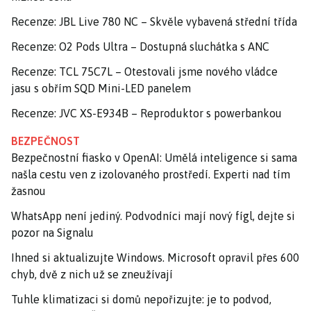
Recenze: JBL Live 780 NC – Skvěle vybavená střední třída
Recenze: O2 Pods Ultra – Dostupná sluchátka s ANC
Recenze: TCL 75C7L – Otestovali jsme nového vládce
jasu s obřím SQD Mini-LED panelem
Recenze: JVC XS-E934B – Reproduktor s powerbankou
BEZPEČNOST
Bezpečnostní fiasko v OpenAI: Umělá inteligence si sama
našla cestu ven z izolovaného prostředí. Experti nad tím
žasnou
WhatsApp není jediný. Podvodníci mají nový fígl, dejte si
pozor na Signalu
Ihned si aktualizujte Windows. Microsoft opravil přes 600
chyb, dvě z nich už se zneužívají
Tuhle klimatizaci si domů nepořizujte: je to podvod,