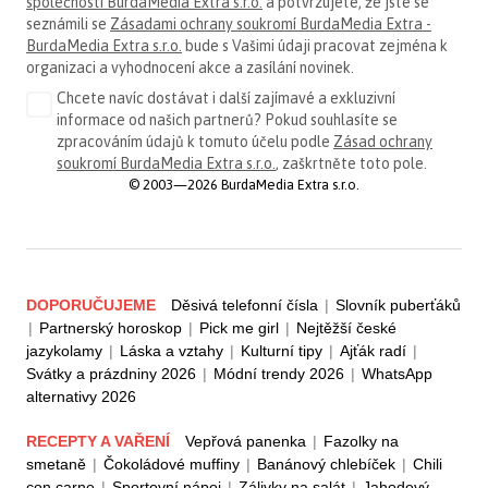
společnosti BurdaMedia Extra s.r.o.
a potvrzujete, že jste se
seznámili se
Zásadami ochrany soukromí BurdaMedia Extra -
BurdaMedia Extra s.r.o.
bude s Vašimi údaji pracovat zejména k
organizaci a vyhodnocení akce a zasílání novinek.
Chcete navíc dostávat i další zajímavé a exkluzivní
informace od našich partnerů? Pokud souhlasíte se
zpracováním údajů k tomuto účelu podle
Zásad ochrany
soukromí BurdaMedia Extra s.r.o.
, zaškrtněte toto pole.
© 2003—2026 BurdaMedia Extra s.r.o.
DOPORUČUJEME
Děsivá telefonní čísla
|
Slovník puberťáků
|
Partnerský horoskop
|
Pick me girl
|
Nejtěžší české
jazykolamy
|
Láska a vztahy
|
Kulturní tipy
|
Ajťák radí
|
Svátky a prázdniny 2026
|
Módní trendy 2026
|
WhatsApp
alternativy 2026
RECEPTY A VAŘENÍ
Vepřová panenka
|
Fazolky na
smetaně
|
Čokoládové muffiny
|
Banánový chlebíček
|
Chili
con carne
|
Sportovní nápoj
|
Zálivky na salát
|
Jahodový