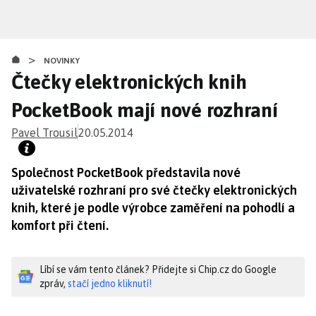
Přejít
k
hlavnímu
>
obsahu
NOVINKY
Čtečky elektronických knih
PocketBook mají nové rozhraní
Pavel Trousil
20.05.2014
Společnost PocketBook představila nové
uživatelské rozhraní pro své čtečky elektronických
knih, které je podle výrobce zaměření na pohodlí a
komfort při čtení.
Líbí se vám tento článek? Přidejte si Chip.cz do Google
zpráv,
stačí jedno kliknutí!