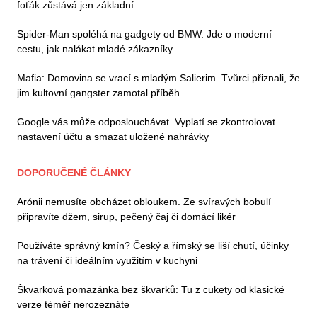
foťák zůstává jen základní
Spider-Man spoléhá na gadgety od BMW. Jde o moderní
cestu, jak nalákat mladé zákazníky
Mafia: Domovina se vrací s mladým Salierim. Tvůrci přiznali, že
jim kultovní gangster zamotal příběh
Google vás může odposlouchávat. Vyplatí se zkontrolovat
nastavení účtu a smazat uložené nahrávky
DOPORUČENÉ ČLÁNKY
Arónii nemusíte obcházet obloukem. Ze svíravých bobulí
připravíte džem, sirup, pečený čaj či domácí likér
Používáte správný kmín? Český a římský se liší chutí, účinky
na trávení či ideálním využitím v kuchyni
Škvarková pomazánka bez škvarků: Tu z cukety od klasické
verze téměř nerozeznáte