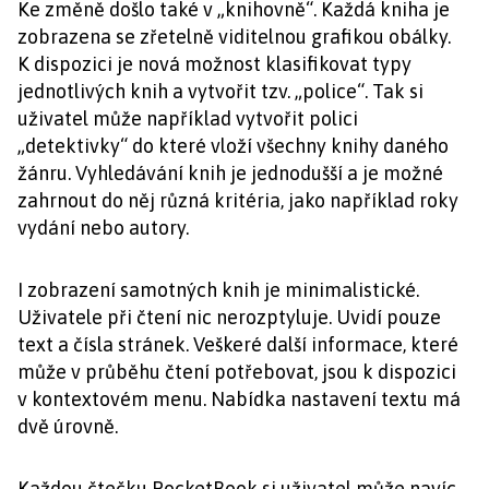
Ke změně došlo také v „knihovně“. Každá kniha je
zobrazena se zřetelně viditelnou grafikou obálky.
K dispozici je nová možnost klasifikovat typy
jednotlivých knih a vytvořit tzv. „police“. Tak si
uživatel může například vytvořit polici
„detektivky“ do které vloží všechny knihy daného
žánru. Vyhledávání knih je jednodušší a je možné
zahrnout do něj různá kritéria, jako například roky
vydání nebo autory.
I zobrazení samotných knih je minimalistické.
Uživatele při čtení nic nerozptyluje. Uvidí pouze
text a čísla stránek. Veškeré další informace, které
může v průběhu čtení potřebovat, jsou k dispozici
v kontextovém menu. Nabídka nastavení textu má
dvě úrovně.
Každou čtečku PocketBook si uživatel může navíc