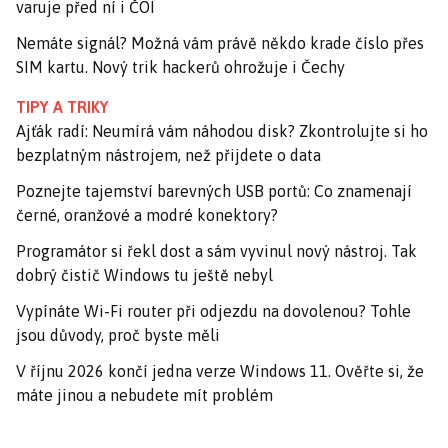
varuje před ní i ČOI
Nemáte signál? Možná vám právě někdo krade číslo přes
SIM kartu. Nový trik hackerů ohrožuje i Čechy
TIPY A TRIKY
Ajťák radí: Neumírá vám náhodou disk? Zkontrolujte si ho
bezplatným nástrojem, než přijdete o data
Poznejte tajemství barevných USB portů: Co znamenají
černé, oranžové a modré konektory?
Programátor si řekl dost a sám vyvinul nový nástroj. Tak
dobrý čistič Windows tu ještě nebyl
Vypínáte Wi-Fi router při odjezdu na dovolenou? Tohle
jsou důvody, proč byste měli
V říjnu 2026 končí jedna verze Windows 11. Ověřte si, že
máte jinou a nebudete mít problém