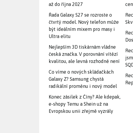
až do října 2027
ce
Řada Galaxy S27 se rozroste o
Rec
čtvrtý model. Nový telefon může
Skv
být ideálním mixem pro masy i
Rec
Ultra elitu
Dos
Nejlepším 3D tiskárnám vládne
Rec
česká značka. V porovnání vítězí
jsm
kvalitou, ale levná rozhodně není
SQD
Co víme o nových skládačkách
Rec
Galaxy Z? Samsung chystá
Rep
radikální proměnu i nový model
Konec zásilek z Číny? Ale kdepak,
e-shopy Temu a Shein už na
Evropskou unii zřejmě vyzrály