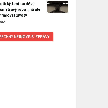
otický kentaur děsí. Dvoumetrový robot má ale zachraňovat ži
otický kentaur děsí.
umetrový robot má ale
hraňovat životy
INKY
ŠECHNY NEJNOVĚJŠÍ ZPRÁVY