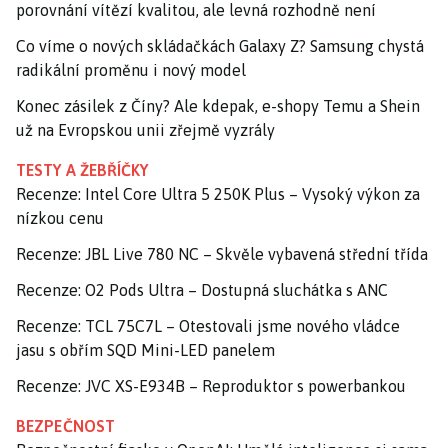
porovnání vítězí kvalitou, ale levná rozhodně není
Co víme o nových skládačkách Galaxy Z? Samsung chystá
radikální proměnu i nový model
Konec zásilek z Číny? Ale kdepak, e-shopy Temu a Shein
už na Evropskou unii zřejmě vyzrály
TESTY A ŽEBŘÍČKY
Recenze: Intel Core Ultra 5 250K Plus – Vysoký výkon za
nízkou cenu
Recenze: JBL Live 780 NC – Skvěle vybavená střední třída
Recenze: O2 Pods Ultra – Dostupná sluchátka s ANC
Recenze: TCL 75C7L – Otestovali jsme nového vládce
jasu s obřím SQD Mini-LED panelem
Recenze: JVC XS-E934B – Reproduktor s powerbankou
BEZPEČNOST