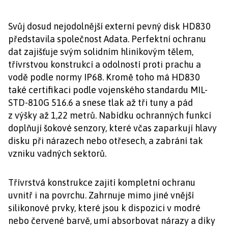
Svůj dosud nejodolnější externí pevný disk HD830
představila společnost Adata. Perfektní ochranu
dat zajišťuje svým solidním hliníkovým tělem,
třívrstvou konstrukcí a odolností proti prachu a
vodě podle normy IP68. Kromě toho má HD830
také certifikaci podle vojenského standardu MIL-
STD-810G 516.6 a snese tlak až tři tuny a pád
z výšky až 1,22 metrů. Nabídku ochranných funkcí
doplňují šokové senzory, které včas zaparkují hlavy
disku při nárazech nebo otřesech, a zabrání tak
vzniku vadných sektorů.
Třívrstvá konstrukce zajití kompletní ochranu
uvnitř i na povrchu. Zahrnuje mimo jiné vnější
silikonové prvky, které jsou k dispozici v modré
nebo červené barvě, umí absorbovat nárazy a díky