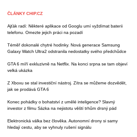
ČLÁNKY CHIP.CZ
Ajťák radí: Některé aplikace od Googlu umí vyždímat baterii
telefonu. Omezte jejich práci na pozadí
Téměř dokonalé chytré hodinky. Nová generace Samsung
Galaxy Watch Ultra2 odstranila nedostatky svého předchůdce
GTA 6 míří exkluzivně na Netflix. Na konci srpna se tam objeví
velká ukázka
Z Xboxu se stal investiční nástroj. Zítra se můžeme dozvědět,
jak se prodává GTA 6
Konec pohádky o bohatství z umělé inteligence? Slavný
investor z filmu Sázka na nejistotu věští trhům drsný pád
Elektronická válka bez člověka. Autonomní drony si samy
hledají cestu, aby se vyhnuly rušení signálu