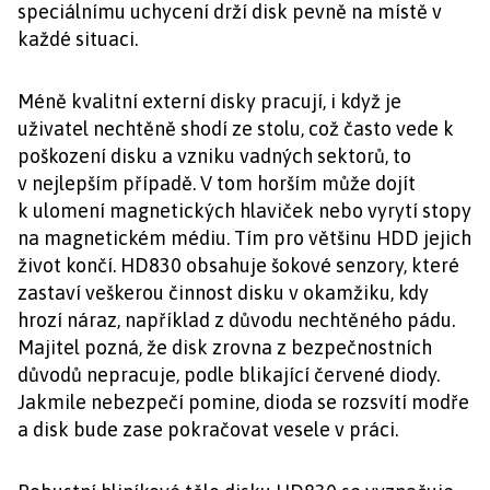
speciálnímu uchycení drží disk pevně na místě v
každé situaci.
Méně kvalitní externí disky pracují, i když je
uživatel nechtěně shodí ze stolu, což často vede k
poškození disku a vzniku vadných sektorů, to
v nejlepším případě. V tom horším může dojít
k ulomení magnetických hlaviček nebo vyrytí stopy
na magnetickém médiu. Tím pro většinu HDD jejich
život končí. HD830 obsahuje šokové senzory, které
zastaví veškerou činnost disku v okamžiku, kdy
hrozí náraz, například z důvodu nechtěného pádu.
Majitel pozná, že disk zrovna z bezpečnostních
důvodů nepracuje, podle blikající červené diody.
Jakmile nebezpečí pomine, dioda se rozsvítí modře
a disk bude zase pokračovat vesele v práci.