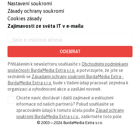
Nastavení soukromí
Zásady ochrany soukromí
Cookies zásady
Zajímavosti ze světa IT v e-mailu
ODEBÍRAT
Přihlášením k newsletteru souhlasíte s
Obchodními podmínkami
společnosti BurdaMedia Extra s.r.o.
a potvrzujete, že jste se
seznámili se
Zásadami ochrany soukromí BurdaMedia Extra -
BurdaMedia Extra s.r.o.
bude s Vašimi údaji pracovat zejména k
organizaci a vyhodnocení akce a zasílání novinek.
Chcete navíc dostávat i další zajímavé a exkluzivní
informace od našich partnerů? Pokud souhlasíte se
zpracováním údajů k tomuto účelu podle
Zásad ochrany
soukromí BurdaMedia Extra s.r.o.
, zaškrtněte toto pole.
© 2003—2026 BurdaMedia Extra s.r.o.