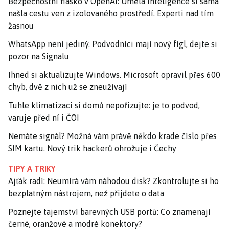
Bezpečnostní fiasko v OpenAI: Umělá inteligence si sama
našla cestu ven z izolovaného prostředí. Experti nad tím
žasnou
WhatsApp není jediný. Podvodníci mají nový fígl, dejte si
pozor na Signalu
Ihned si aktualizujte Windows. Microsoft opravil přes 600
chyb, dvě z nich už se zneužívají
Tuhle klimatizaci si domů nepořizujte: je to podvod,
varuje před ní i ČOI
Nemáte signál? Možná vám právě někdo krade číslo přes
SIM kartu. Nový trik hackerů ohrožuje i Čechy
TIPY A TRIKY
Ajťák radí: Neumírá vám náhodou disk? Zkontrolujte si ho
bezplatným nástrojem, než přijdete o data
Poznejte tajemství barevných USB portů: Co znamenají
černé, oranžové a modré konektory?