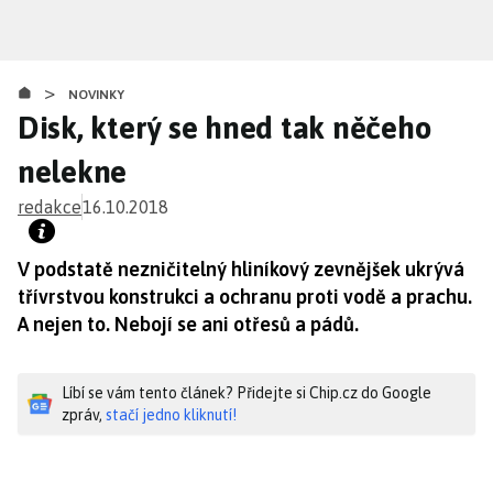
Přejít
k
hlavnímu
>
obsahu
NOVINKY
Disk, který se hned tak něčeho
nelekne
redakce
16.10.2018
V podstatě nezničitelný hliníkový zevnějšek ukrývá
třívrstvou konstrukci a ochranu proti vodě a prachu.
A nejen to. Nebojí se ani otřesů a pádů.
Líbí se vám tento článek? Přidejte si Chip.cz do Google
zpráv,
stačí jedno kliknutí!