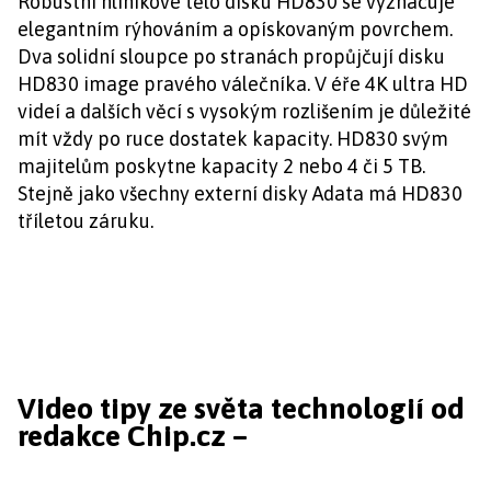
Robustní hliníkové tělo disku HD830 se vyznačuje
elegantním rýhováním a opískovaným povrchem.
Dva solidní sloupce po stranách propůjčují disku
HD830 image pravého válečníka. V éře 4K ultra HD
videí a dalších věcí s vysokým rozlišením je důležité
mít vždy po ruce dostatek kapacity. HD830 svým
majitelům poskytne kapacity 2 nebo 4 či 5 TB.
Stejně jako všechny externí disky Adata má HD830
tříletou záruku.
Video tipy ze světa technologií od
redakce Chip.cz –