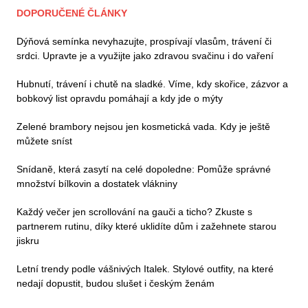
DOPORUČENÉ ČLÁNKY
Dýňová semínka nevyhazujte, prospívají vlasům, trávení či
srdci. Upravte je a využijte jako zdravou svačinu i do vaření
Hubnutí, trávení i chutě na sladké. Víme, kdy skořice, zázvor a
bobkový list opravdu pomáhají a kdy jde o mýty
Zelené brambory nejsou jen kosmetická vada. Kdy je ještě
můžete sníst
Snídaně, která zasytí na celé dopoledne: Pomůže správné
množství bílkovin a dostatek vlákniny
Každý večer jen scrollování na gauči a ticho? Zkuste s
partnerem rutinu, díky které uklidíte dům i zažehnete starou
jiskru
Letní trendy podle vášnivých Italek. Stylové outfity, na které
nedají dopustit, budou slušet i českým ženám