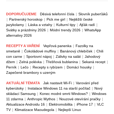
DOPORUČUJEME
Děsivá telefonní čísla
|
Slovník puberťáků
|
Partnerský horoskop
|
Pick me girl
|
Nejtěžší české
jazykolamy
|
Láska a vztahy
|
Kulturní tipy
|
Ajťák radí
|
Svátky a prázdniny 2026
|
Módní trendy 2026
|
WhatsApp
alternativy 2026
RECEPTY A VAŘENÍ
Vepřová panenka
|
Fazolky na
smetaně
|
Čokoládové muffiny
|
Banánový chlebíček
|
Chili
con carne
|
Sportovní nápoj
|
Zálivky na salát
|
Jahodový
džem
|
Zelná polévka
|
Třešňová bublanina
|
Sekaná recept
|
Perník
|
Lečo
|
Recepty s rybízem
|
Domácí housky
|
Zapečené brambory s uzeným
AKTUÁLNÍ TÉMATA
Jak nastavit Wi-Fi
|
Varování před
kyberútoky
|
Instalace Windows 11 na starší počítač
|
Nový
skládací Samsung
|
Konec modré smrti Windows?
|
Windows
11 zdarma
|
Anthropic Mythos
|
Nouzové otevírání pračky
|
Aktualizace Androidu 16
|
Elektromobilita
|
iPhone 17
|
VLC
TV
|
Klimatizace Maoudegola
|
Nejlepší Linux