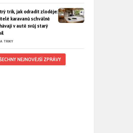
rý trik, jak odradit zloděje: Majitelé karavanů schválně necháv
rý trik, jak odradit zloděje:
itelé karavanů schválně
hávají v autě svůj starý
il
 A TRIKY
ŠECHNY NEJNOVĚJŠÍ ZPRÁVY