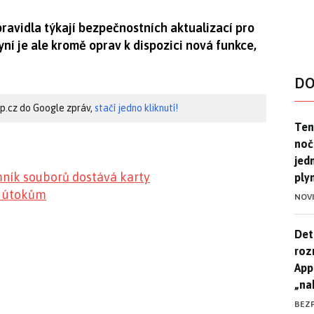
ravidla týkají bezpečnostních aktualizací pro
yní je ale kromě oprav k dispozici nová funkce,
DO
hip.cz do Google zpráv,
stačí jedno kliknutí!
Ten
Ten
noč
jed
mník souborů dostává karty
ply
 k útokům
NOV
Det
Det
roz
App
„na
BEZ