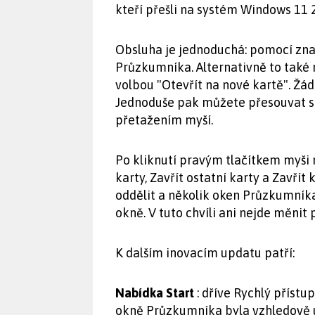
kteří přešli na systém Windows 11 
Obsluha je jednoduchá: pomocí zna
Průzkumníka. Alternativně to také
volbou "Otevřít na nové kartě". Žád
Jednoduše pak můžete přesouvat so
přetažením myší.
Po kliknutí pravým tlačítkem myši n
karty, Zavřít ostatní karty a Zavřít
oddělit a několik oken Průzkumník
okně. V tuto chvíli ani nejde měnit 
K dalším inovacím updatu patří:
Nabídka Start
: dříve Rychlý přístu
okně Průzkumníka byla vzhledově 