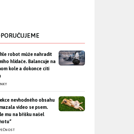
PORUČUJEME
hle robot může nahradit nočního hlídače. Balancuje na jednom 
hle robot může nahradit
ního hlídače. Balancuje na
nom kole a dokonce cítí
n
INKY
ekce nevhodného obsahu rozmazala video se psem. Apple mu n
ekce nevhodného obsahu
mazala video se psem.
le mu na bříšku našel
hotu“
PEČNOST