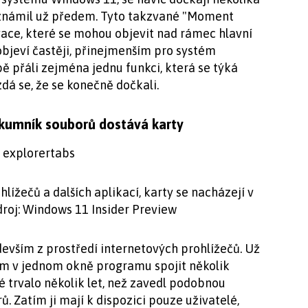
 oznámil už předem. Tyto takzvané "Moment
ace, které se mohou objevit nad rámec hlavní
objeví častěji, přinejmenším pro systém
ě přáli zejména jednu funkci, která se týká
á se, že se konečně dočkali.
zkumník souborů dostává karty
hlížečů a dalších aplikací, karty se nacházejí v
Zdroj: Windows 11 Insider Preview
devším z prostředí internetových prohlížečů. Už
m v jednom okně programu spojit několik
é trvalo několik let, než zavedl podobnou
 Zatím ji mají k dispozici pouze uživatelé,