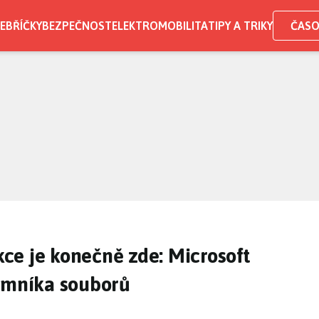
EBŘÍČKY
BEZPEČNOST
ELEKTROMOBILITA
TIPY A TRIKY
ČASO
ce je konečně zde: Microsoft
kumníka souborů