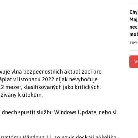
Chyt
Chyt
Maj
nec
mob
TIPY
V
vuje vlna bezpečnostních aktualizací pro
plat v listopadu 2022 nijak nevybočuje.
2 mezer, klasifikovaných jako kritických.
užívány k útokům.
h dnech spustit službu Windows Update, nebo si
zi systému Windows 11, se navíc dočkají několika