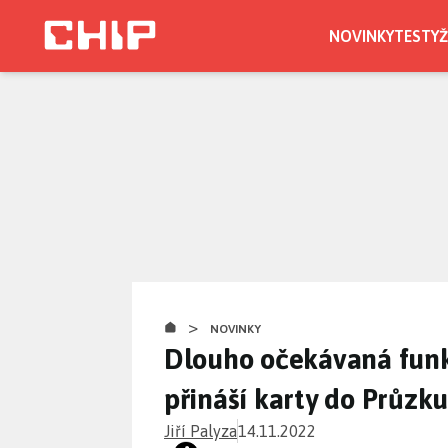
Přejít
k
NOVINKY
TESTY
Ž
hlavnímu
obsahu
>
NOVINKY
Dlouho očekávaná funk
přináší karty do Průz
Jiří Palyza
14.11.2022