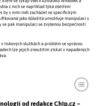
ry, které se týkají všech uživatelů Windows a
edna z nich se například týká ošetření
 by s nimi měl zacházet se specifickým
fikovaná jako důležitá umožňuje manipulaci s
y se pak manipulaci se zvýšenou bezpečností
 v tiskových službách a problém se správou
padech lze jejich zneužitím získat v napadených
áva.
hnologií od redakce Chip.cz –