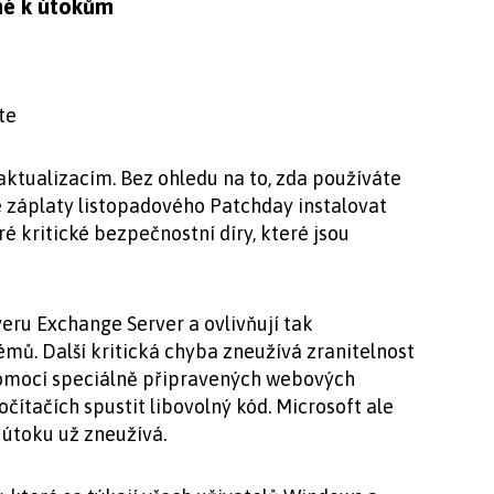
ané k útokům
te
ktualizacím. Bez ohledu na to, zda používáte
 záplaty listopadového Patchday instalovat
ré kritické bezpečnostní díry, které jsou
veru Exchange Server a ovlivňují tak
mů. Další kritická chyba zneužívá zranitelnost
omocí speciálně připravených webových
ítačích spustit libovolný kód. Microsoft ale
 útoku už zneužívá.