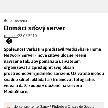
Přejít
k
hlavnímu
>
obsahu
NOVINKY
Domácí síťový server
redakce
28.07.2010
Společnost Verbatim představil MediaShare Home
Network Server - nové síťové úložné řešení
navržené tak, aby pomáhalo uživatelům
organizovat a zpřístupnit svůj obsah
prostřednictvím jediného zařízení. Uživatelé mohou
snadno sdílet, ukládat a streamovat fotografie,
videa a další soubory uložené na serveru
MediaShare.
Líbí se vám tento článek? Přidejte si Chip.cz do Google