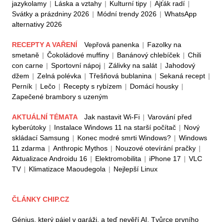
jazykolamy
|
Láska a vztahy
|
Kulturní tipy
|
Ajťák radí
|
Svátky a prázdniny 2026
|
Módní trendy 2026
|
WhatsApp
alternativy 2026
RECEPTY A VAŘENÍ
Vepřová panenka
|
Fazolky na
smetaně
|
Čokoládové muffiny
|
Banánový chlebíček
|
Chili
con carne
|
Sportovní nápoj
|
Zálivky na salát
|
Jahodový
džem
|
Zelná polévka
|
Třešňová bublanina
|
Sekaná recept
|
Perník
|
Lečo
|
Recepty s rybízem
|
Domácí housky
|
Zapečené brambory s uzeným
AKTUÁLNÍ TÉMATA
Jak nastavit Wi-Fi
|
Varování před
kyberútoky
|
Instalace Windows 11 na starší počítač
|
Nový
skládací Samsung
|
Konec modré smrti Windows?
|
Windows
11 zdarma
|
Anthropic Mythos
|
Nouzové otevírání pračky
|
Aktualizace Androidu 16
|
Elektromobilita
|
iPhone 17
|
VLC
TV
|
Klimatizace Maoudegola
|
Nejlepší Linux
ČLÁNKY CHIP.CZ
Génius, který pájel v garáži, a teď nevěří AI. Tvůrce prvního