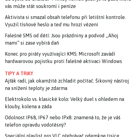
vás může stát soukromí i peníze
Aktivista si smazal obsah telefonu při letištní kontrole.
Využil tísňové heslo a teď mu hrozí vězení
Falešné SMS od dětí: Jsou prázdniny a podvod „Ahoj
mami“ si zase vybírá daň
Konec pro piráty využívající KMS: Microsoft zavádí
hardwarovou pojistku proti falešné aktivaci Windows
TIPY A TRIKY
Ajťák radí, jak okamžitě zchladit počítač. Šikovný nástroj
na snížení teploty je zdarma
Elektrokolo vs. klasické kolo: Velký duel s ohledem na
klouby, kolena a záda
Odolnost IP68, IP67 nebo IPx8: znamená to, že je váš
telefon opravdu vodotěsný?
Speciální playlist pro VLC přehrávač odemkne tisíce