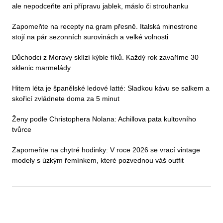
ale nepodceňte ani přípravu jablek, máslo či strouhanku
Zapomeňte na recepty na gram přesně. Italská minestrone
stojí na pár sezonních surovinách a velké volnosti
Důchodci z Moravy sklízí kýble fíků. Každý rok zavaříme 30
sklenic marmelády
Hitem léta je španělské ledové latté: Sladkou kávu se salkem a
skořicí zvládnete doma za 5 minut
Ženy podle Christophera Nolana: Achillova pata kultovního
tvůrce
Zapomeňte na chytré hodinky: V roce 2026 se vrací vintage
modely s úzkým řemínkem, které pozvednou váš outfit