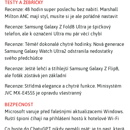
TESTY A ŽEBŘÍČKY
Recenze: 48 hodin super poslechu bez nabití. Marshall
Milton ANC mají styl, musíte si je ale pořádně nastavit
Recenze: Samsung Galaxy Z Fold8 Ultra je špičkový
telefon, ale k označení Ultra mu pár věcí chybí
Recenze: Téměř dokonalé chytré hodinky. Nová generace
Samsung Galaxy Watch Ultra2 odstranila nedostatky
svého předchůdce
Recenze: Ještě lehčí a štíhlejší Samsung Galaxy Z Flip8,
ale foťák zůstává jen základní
Recenze: Střídmá elegance a chytré funkce. Minisystém
JVC MX-E455S je opravdu všestranný
BEZPEČNOST
Microsoft varuje před falešnými aktualizacemi Windows.
Ruští špioni číhají na přihlášení hostů k hotelové Wi-Fi
Co byste do ChatuGPT nikdy neměli psát: je to past, která