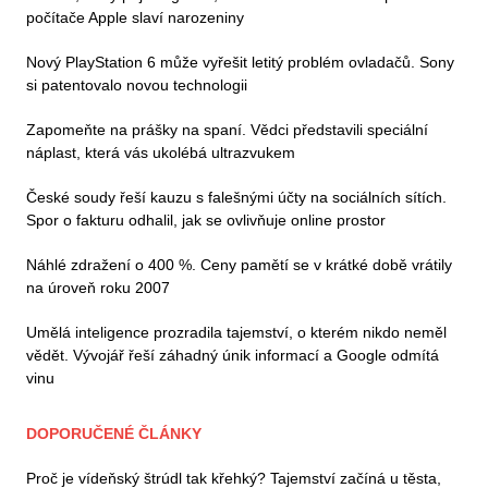
počítače Apple slaví narozeniny
Nový PlayStation 6 může vyřešit letitý problém ovladačů. Sony
si patentovalo novou technologii
Zapomeňte na prášky na spaní. Vědci představili speciální
náplast, která vás ukolébá ultrazvukem
České soudy řeší kauzu s falešnými účty na sociálních sítích.
Spor o fakturu odhalil, jak se ovlivňuje online prostor
Náhlé zdražení o 400 %. Ceny pamětí se v krátké době vrátily
na úroveň roku 2007
Umělá inteligence prozradila tajemství, o kterém nikdo neměl
vědět. Vývojář řeší záhadný únik informací a Google odmítá
vinu
DOPORUČENÉ ČLÁNKY
Proč je vídeňský štrúdl tak křehký? Tajemství začíná u těsta,