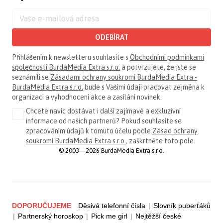
ODEBÍRAT
Přihlášením k newsletteru souhlasíte s
Obchodními podmínkami
společnosti BurdaMedia Extra s.r.o.
a potvrzujete, že jste se
seznámili se
Zásadami ochrany soukromí BurdaMedia Extra -
BurdaMedia Extra s.r.o.
bude s Vašimi údaji pracovat zejména k
organizaci a vyhodnocení akce a zasílání novinek.
Chcete navíc dostávat i další zajímavé a exkluzivní
informace od našich partnerů? Pokud souhlasíte se
zpracováním údajů k tomuto účelu podle
Zásad ochrany
soukromí BurdaMedia Extra s.r.o.
, zaškrtněte toto pole.
© 2003—2026 BurdaMedia Extra s.r.o.
DOPORUČUJEME
Děsivá telefonní čísla
|
Slovník puberťáků
|
Partnerský horoskop
|
Pick me girl
|
Nejtěžší české