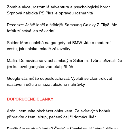
Zombie akce, roztomilá adventura a psychologický horor.
Srpnová nabídka PS Plus je opravdu rozmanitá
Recenze: Ještě lehčí a štíhlejší Samsung Galaxy Z Flip8. Ale
foťák zůstává jen základní
Spider-Man spoléhá na gadgety od BMW. Jde o moderní
cestu, jak nalákat mladé zákazníky
Mafia: Domovina se vrací s mladým Salierim. Tvůrci přiznali, že
jim kultovní gangster zamotal příběh
Google vás může odposlouchávat. Vyplatí se zkontrolovat
nastavení účtu a smazat uložené nahrávky
DOPORUČENÉ ČLÁNKY
Arónii nemusíte obcházet obloukem. Ze svíravých bobulí
připravíte džem, sirup, pečený čaj či domácí likér
Používáte správný kmín? Český a římský se liší chutí, účinky