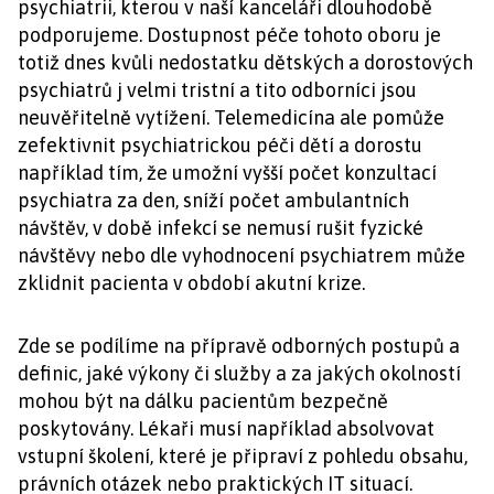
psychiatrii, kterou v naší kanceláři dlouhodobě
podporujeme. Dostupnost péče tohoto oboru je
totiž dnes kvůli nedostatku dětských a dorostových
psychiatrů j velmi tristní a tito odborníci jsou
neuvěřitelně vytížení. Telemedicína ale pomůže
zefektivnit psychiatrickou péči dětí a dorostu
například tím, že umožní vyšší počet konzultací
psychiatra za den, sníží počet ambulantních
návštěv, v době infekcí se nemusí rušit fyzické
návštěvy nebo dle vyhodnocení psychiatrem může
zklidnit pacienta v období akutní krize.
Zde se podílíme na přípravě odborných postupů a
definic, jaké výkony či služby a za jakých okolností
mohou být na dálku pacientům bezpečně
poskytovány. Lékaři musí například absolvovat
vstupní školení, které je připraví z pohledu obsahu,
právních otázek nebo praktických IT situací.