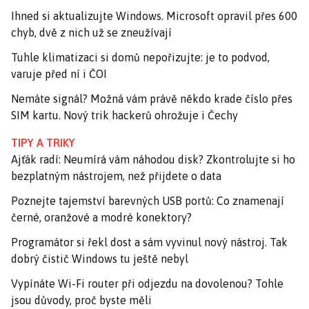
Ihned si aktualizujte Windows. Microsoft opravil přes 600
chyb, dvě z nich už se zneužívají
Tuhle klimatizaci si domů nepořizujte: je to podvod,
varuje před ní i ČOI
Nemáte signál? Možná vám právě někdo krade číslo přes
SIM kartu. Nový trik hackerů ohrožuje i Čechy
TIPY A TRIKY
Ajťák radí: Neumírá vám náhodou disk? Zkontrolujte si ho
bezplatným nástrojem, než přijdete o data
Poznejte tajemství barevných USB portů: Co znamenají
černé, oranžové a modré konektory?
Programátor si řekl dost a sám vyvinul nový nástroj. Tak
dobrý čistič Windows tu ještě nebyl
Vypínáte Wi-Fi router při odjezdu na dovolenou? Tohle
jsou důvody, proč byste měli