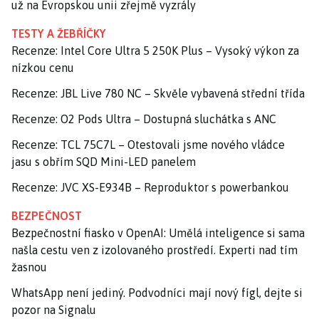
už na Evropskou unii zřejmě vyzrály
TESTY A ŽEBŘÍČKY
Recenze: Intel Core Ultra 5 250K Plus – Vysoký výkon za
nízkou cenu
Recenze: JBL Live 780 NC – Skvěle vybavená střední třída
Recenze: O2 Pods Ultra – Dostupná sluchátka s ANC
Recenze: TCL 75C7L – Otestovali jsme nového vládce
jasu s obřím SQD Mini-LED panelem
Recenze: JVC XS-E934B – Reproduktor s powerbankou
BEZPEČNOST
Bezpečnostní fiasko v OpenAI: Umělá inteligence si sama
našla cestu ven z izolovaného prostředí. Experti nad tím
žasnou
WhatsApp není jediný. Podvodníci mají nový fígl, dejte si
pozor na Signalu