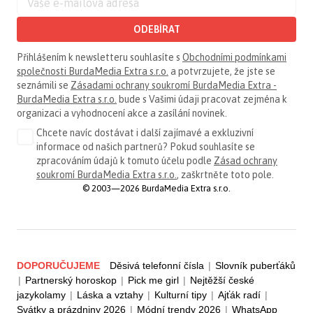
ODEBÍRAT
Přihlášením k newsletteru souhlasíte s
Obchodními podmínkami
společnosti BurdaMedia Extra s.r.o.
a potvrzujete, že jste se
seznámili se
Zásadami ochrany soukromí BurdaMedia Extra -
BurdaMedia Extra s.r.o.
bude s Vašimi údaji pracovat zejména k
organizaci a vyhodnocení akce a zasílání novinek.
Chcete navíc dostávat i další zajímavé a exkluzivní
informace od našich partnerů? Pokud souhlasíte se
zpracováním údajů k tomuto účelu podle
Zásad ochrany
soukromí BurdaMedia Extra s.r.o.
, zaškrtněte toto pole.
© 2003—2026 BurdaMedia Extra s.r.o.
DOPORUČUJEME
Děsivá telefonní čísla
|
Slovník puberťáků
|
Partnerský horoskop
|
Pick me girl
|
Nejtěžší české
jazykolamy
|
Láska a vztahy
|
Kulturní tipy
|
Ajťák radí
|
Svátky a prázdniny 2026
|
Módní trendy 2026
|
WhatsApp