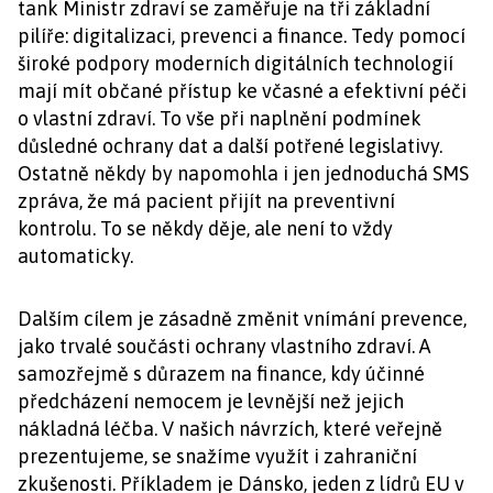
tank Ministr zdraví se zaměřuje na tři základní
pilíře: digitalizaci, prevenci a finance. Tedy pomocí
široké podpory moderních digitálních technologií
mají mít občané přístup ke včasné a efektivní péči
o vlastní zdraví. To vše při naplnění podmínek
důsledné ochrany dat a další potřené legislativy.
Ostatně někdy by napomohla i jen jednoduchá SMS
zpráva, že má pacient přijít na preventivní
kontrolu. To se někdy děje, ale není to vždy
automaticky.
Dalším cílem je zásadně změnit vnímání prevence,
jako trvalé součásti ochrany vlastního zdraví. A
samozřejmě s důrazem na finance, kdy účinné
předcházení nemocem je levnější než jejich
nákladná léčba. V našich návrzích, které veřejně
prezentujeme, se snažíme využít i zahraniční
zkušenosti. Příkladem je Dánsko, jeden z lídrů EU v