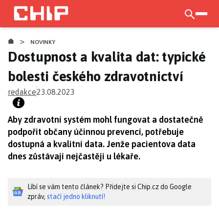
Přejít
k
otevří
hlavnímu
>
obsahu
NOVINKY
Dostupnost a kvalita dat: typické
bolesti českého zdravotnictví
redakce
23.08.2023
Aby zdravotní systém mohl fungovat a dostatečně
podpořit občany účinnou prevencí, potřebuje
dostupná a kvalitní data. Jenže pacientova data
dnes zůstávají nejčastěji u lékaře.
Líbí se vám tento článek? Přidejte si Chip.cz do Google
zpráv,
stačí jedno kliknutí!