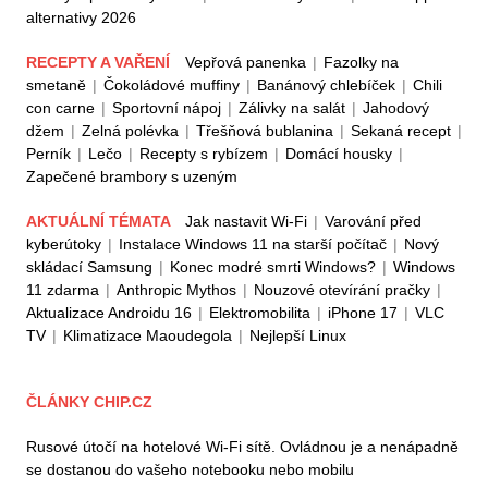
alternativy 2026
RECEPTY A VAŘENÍ
Vepřová panenka
|
Fazolky na
smetaně
|
Čokoládové muffiny
|
Banánový chlebíček
|
Chili
con carne
|
Sportovní nápoj
|
Zálivky na salát
|
Jahodový
džem
|
Zelná polévka
|
Třešňová bublanina
|
Sekaná recept
|
Perník
|
Lečo
|
Recepty s rybízem
|
Domácí housky
|
Zapečené brambory s uzeným
AKTUÁLNÍ TÉMATA
Jak nastavit Wi-Fi
|
Varování před
kyberútoky
|
Instalace Windows 11 na starší počítač
|
Nový
skládací Samsung
|
Konec modré smrti Windows?
|
Windows
11 zdarma
|
Anthropic Mythos
|
Nouzové otevírání pračky
|
Aktualizace Androidu 16
|
Elektromobilita
|
iPhone 17
|
VLC
TV
|
Klimatizace Maoudegola
|
Nejlepší Linux
ČLÁNKY CHIP.CZ
Rusové útočí na hotelové Wi-Fi sítě. Ovládnou je a nenápadně
se dostanou do vašeho notebooku nebo mobilu