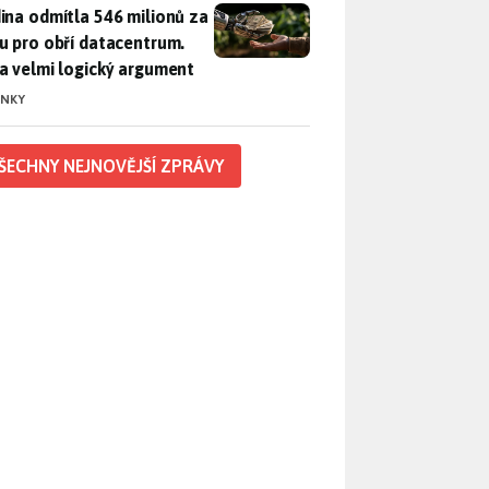
ina odmítla 546 milionů za půdu pro obří datacentrum. Měla 
ina odmítla 546 milionů za
u pro obří datacentrum.
a velmi logický argument
INKY
ŠECHNY NEJNOVĚJŠÍ ZPRÁVY