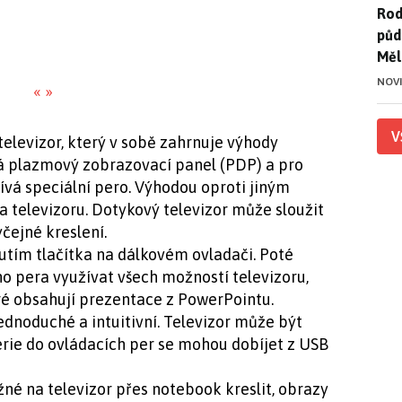
Rod
Rod
půd
Měl
NOV
«
»
V
elevizor, který v sobě zahrnuje výhody
vá plazmový zobrazovací panel (PDP) a pro
ívá speciální pero. Výhodou oproti jiným
na televizoru. Dotykový televizor může sloužit
yčejné kreslení.
utím tlačítka na dálkovém ovladači. Poté
o pera využívat všech možností televizoru,
ré obsahují prezentace z PowerPointu.
ednoduché a intuitivní. Televizor může být
rie do ovládacích per se mohou dobíjet z USB
é na televizor přes notebook kreslit, obrazy