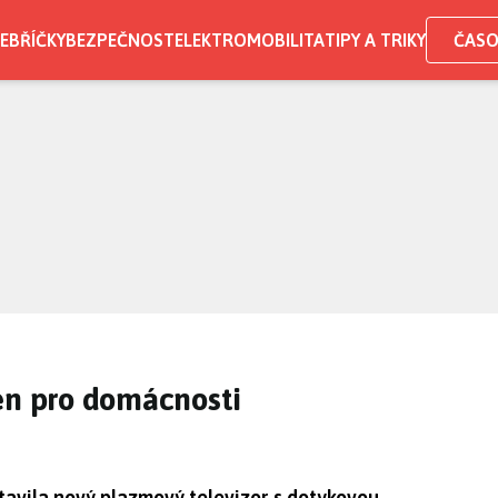
EBŘÍČKY
BEZPEČNOST
ELEKTROMOBILITA
TIPY A TRIKY
ČASO
en pro domácnosti
tavila nový plazmový televizor s dotykovou