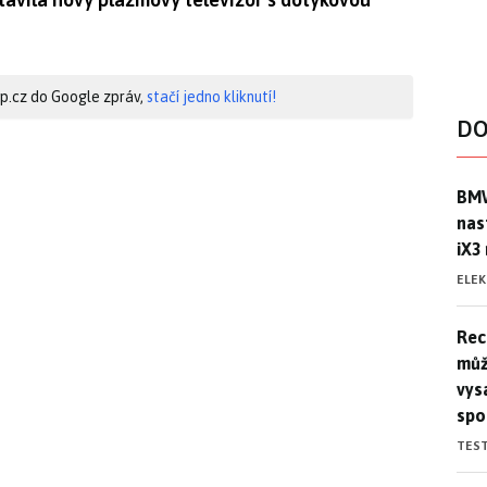
hip.cz do Google zpráv,
stačí jedno kliknutí!
DO
BMW
BMW
nas
iX3
ELE
Rec
Rec
můž
vys
spo
TES