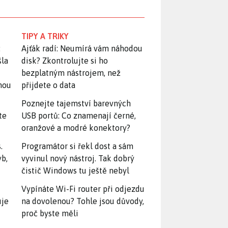
TIPY A TRIKY
:
Ajťák radí: Neumírá vám náhodou
šla
disk? Zkontrolujte si ho
bezplatným nástrojem, než
snou
přijdete o data
Poznejte tajemství barevných
te
USB portů: Co znamenají černé,
oranžové a modré konektory?
.
Programátor si řekl dost a sám
yb,
vyvinul nový nástroj. Tak dobrý
čistič Windows tu ještě nebyl
Vypínáte Wi-Fi router při odjezdu
uje
na dovolenou? Tohle jsou důvody,
proč byste měli