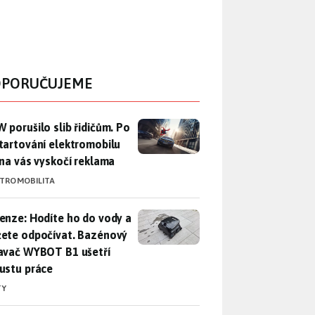
PORUČUJEME
 porušilo slib řidičům. Po nastartování elektromobilu iX3 na 
 porušilo slib řidičům. Po
tartování elektromobilu
 na vás vyskočí reklama
KTROMOBILITA
enze: Hodíte ho do vody a můžete odpočívat. Bazénový vysava
enze: Hodíte ho do vody a
ete odpočívat. Bazénový
avač WYBOT B1 ušetří
ustu práce
TY