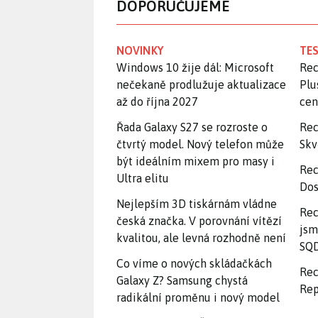
DOPORUČUJEME
NOVINKY
TES
Windows 10 žije dál: Microsoft
Rec
nečekaně prodlužuje aktualizace
Plu
až do října 2027
ce
Řada Galaxy S27 se rozroste o
Rec
čtvrtý model. Nový telefon může
Skv
být ideálním mixem pro masy i
Rec
Ultra elitu
Dos
Nejlepším 3D tiskárnám vládne
Rec
česká značka. V porovnání vítězí
jsm
kvalitou, ale levná rozhodně není
SQD
Co víme o nových skládačkách
Rec
Galaxy Z? Samsung chystá
Rep
radikální proměnu i nový model