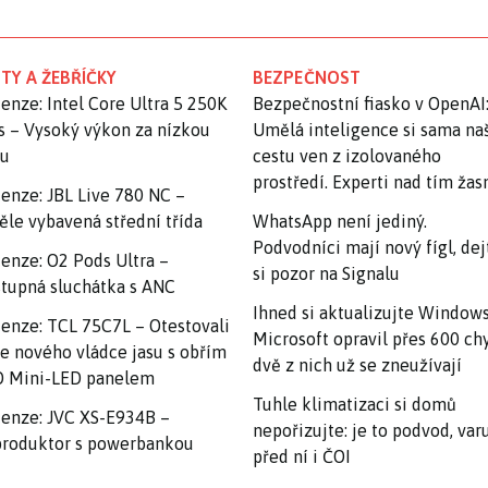
TY A ŽEBŘÍČKY
BEZPEČNOST
enze: Intel Core Ultra 5 250K
Bezpečnostní fiasko v OpenAI
s – Vysoký výkon za nízkou
Umělá inteligence si sama na
nu
cestu ven z izolovaného
prostředí. Experti nad tím ža
enze: JBL Live 780 NC –
ěle vybavená střední třída
WhatsApp není jediný.
Podvodníci mají nový fígl, dej
enze: O2 Pods Ultra –
si pozor na Signalu
tupná sluchátka s ANC
Ihned si aktualizujte Windows
enze: TCL 75C7L – Otestovali
Microsoft opravil přes 600 ch
e nového vládce jasu s obřím
dvě z nich už se zneužívají
 Mini-LED panelem
Tuhle klimatizaci si domů
enze: JVC XS-E934B –
nepořizujte: je to podvod, var
roduktor s powerbankou
před ní i ČOI