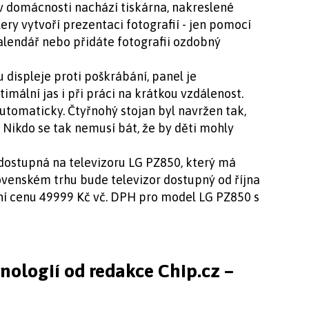
 v domácnosti nachází tiskárna, nakreslené
lery vytvoří prezentaci fotografií - jen pomocí
 kalendář nebo přidáte fotografii ozdobný
 displeje proti poškrábání, panel je
imální jas i při práci na krátkou vzdálenost.
utomaticky. Čtyřnohý stojan byl navržen tak,
. Nikdo se tak nemusí bát, že by děti mohly
ostupná na televizoru LG PZ850, který má
ovenském trhu bude televizor dostupný od října
 cenu 49999 Kč vč. DPH pro model LG PZ850 s
hnologií od redakce Chip.cz –