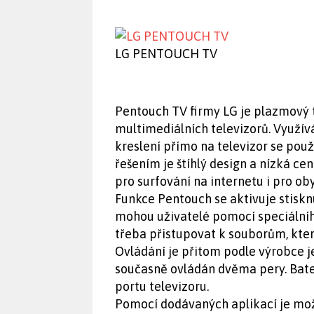
LG PENTOUCH TV
Pentouch TV firmy LG je plazmový t
multimediálních televizorů. Využí
kreslení přímo na televizor se použ
řešením je štíhlý design a nízká ce
pro surfování na internetu i pro ob
Funkce Pentouch se aktivuje stiskn
mohou uživatelé pomocí speciálníh
třeba přistupovat k souborům, kte
Ovládání je přitom podle výrobce j
současně ovládán dvěma pery. Bate
portu televizoru.
Pomocí dodávaných aplikací je možn