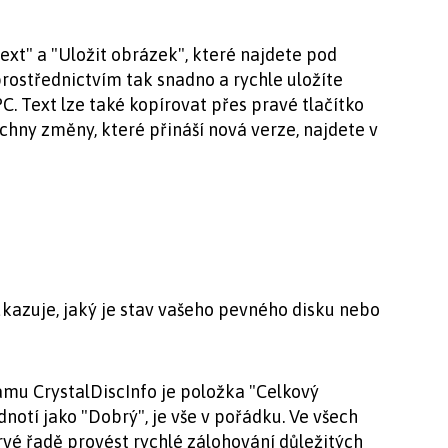
ext" a "Uložit obrázek", které najdete pod
prostřednictvím tak snadno a rychle uložíte
. Text lze také kopírovat přes pravé tlačítko
echny změny, které přináší nová verze, najdete v
ukazuje, jaký je stav vašeho pevného disku nebo
mu CrystalDiscInfo je položka "Celkový
notí jako "Dobrý", je vše v pořádku. Ve všech
rvé řadě provést rychlé zálohování důležitých