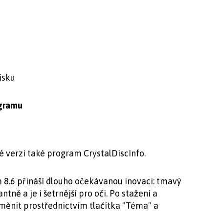
isku
ogramu
é verzi také program CrystalDiscInfo.
 8.6 přináší dlouho očekávanou inovaci: tmavý
ně a je i šetrnější pro oči. Po stažení a
měnit prostřednictvím tlačítka "Téma" a