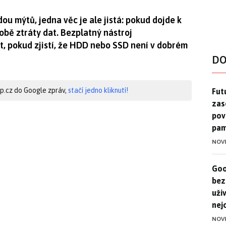
ou mýtů, jedna věc je ale jistá: pokud dojde k
době ztráty dat. Bezplatný nástroj
t, pokud zjistí, že HDD nebo SSD není v dobrém
DO
Futu
hip.cz do Google zpráv,
stačí jedno kliknutí!
Futu
zase
pov
pam
NOV
Goo
Goo
bez
uživ
nej
NOV