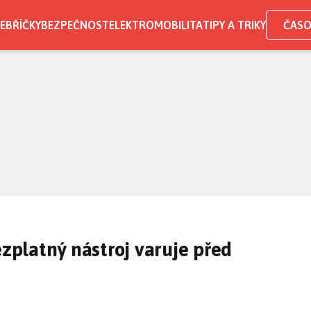
EBŘÍČKY
BEZPEČNOST
ELEKTROMOBILITA
TIPY A TRIKY
ČASO
ezplatný nástroj varuje před