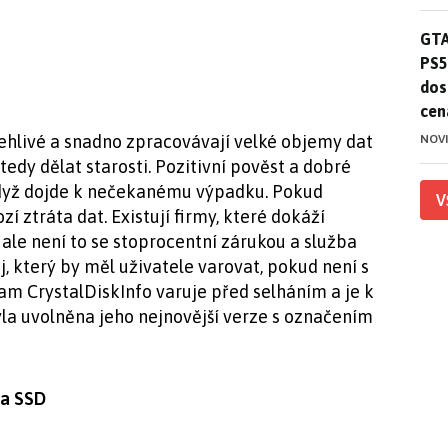
GTA
GTA
PS5
dos
cen
lehlivé a snadno zpracovávají velké objemy dat
NOV
tedy dělat starosti. Pozitivní pověst a dobré
 když dojde k nečekanému výpadku. Pokud
V
í ztráta dat. Existují firmy, které dokáží
 ale není to se stoprocentní zárukou a služba
j, který by měl uživatele varovat, pokud není s
m CrystalDiskInfo varuje před selháním a je k
byla uvolněna jeho nejnovější verze s označením
 a SSD