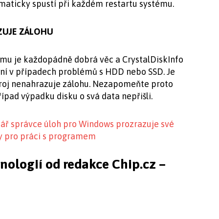
maticky spustí při každém restartu systému.
ZUJE ZÁLOHU
ému je každopádně dobrá věc a CrystalDiskInfo
rní v případech problémů s HDD nebo SSD. Je
troj nenahrazuje zálohu. Nezapomeňte proto
ípad výpadku disku o svá data nepřišli.
jář správce úloh pro Windows prozrazuje své
ky pro práci s programem
hnologií od redakce Chip.cz –