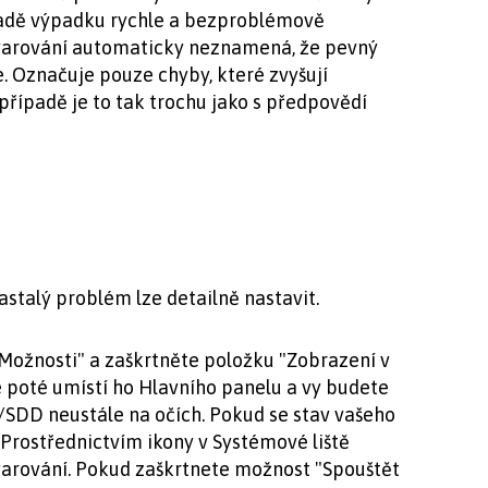
řípadě výpadku rychle a bezproblémově
: varování automaticky neznamená, že pevný
že. Označuje pouze chyby, které zvyšují
řípadě je to tak trochu jako s předpovědí
stalý problém lze detailně nastavit.
Možnosti" a zaškrtněte položku "Zobrazení v
e poté umístí ho Hlavního panelu a vy budete
/SDD neustále na očích. Pokud se stav vašeho
 Prostřednictvím ikony v Systémové liště
arování. Pokud zaškrtnete možnost "Spouštět