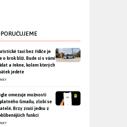
PORUČUJEME
ristické taxi bez řidiče je zase o krok blíž. Bude si s vámi p
ristické taxi bez řidiče je
 o krok blíž. Bude si s vámi
ídat a řekne, kolem kterých
átek jedete
INKY
gle omezuje možnosti bezplatného Gmailu, zlobí se uživatelé. 
gle omezuje možnosti
platného Gmailu, zlobí se
atelé. Brzy zruší jednu z
oblíbenějších funkcí
INKY