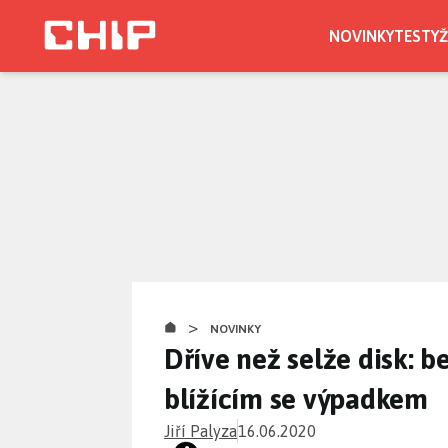
Přejít
k
NOVINKY
TESTY
Ž
hlavnímu
obsahu
>
NOVINKY
Dříve než selže disk: b
blížícím se výpadkem
Jiří Palyza
16.06.2020