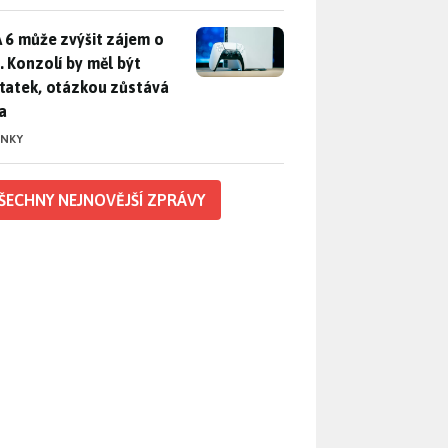
 6 může zvýšit zájem o PS5. Konzolí by měl být dostatek, otáz
 6 může zvýšit zájem o
. Konzolí by měl být
tatek, otázkou zůstává
a
INKY
ŠECHNY NEJNOVĚJŠÍ ZPRÁVY