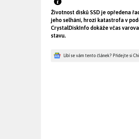
Životnost disků SSD je opředena řad
jeho selhání, hrozí katastrofa v po
CrystalDiskInfo dokáže včas varova
stavu.
Líbí se vám tento článek? Přidejte si C