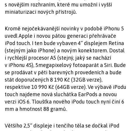
s novějším rozhraním, které mu umožní i vyšší
miniaturizaci nových přístrojů.
Kromě nejočekávanější novinky v podobě iPhonu 5
uvedl Apple i novou pátou generaci přehrávače
iPod touch. I ten bude vybaven 4“ displejem Retina
(stejným jako iPhone) a novým konektorem. Dostal
i rychlejší procesor A5 (stejný, jaký se nachází
v iPhonu 4S), 5megapixelový fotoaparát a Siri. Bude
se prodávat v pěti barevných provedeních a bude
stát doporučených 8 190 Kč (32GB verze),
respektive 10 990 Kč (64GB verze). Ve výbavě iPodu
touch najdeme nová sluchátka EarPods a novou
verzi iOS 6. Tloušťka nového iPodu touch nyní činí 6
mm a hmotnost 88 gramů.
Většího 2,5“ displeje i tenčího těla se dočkal iPod