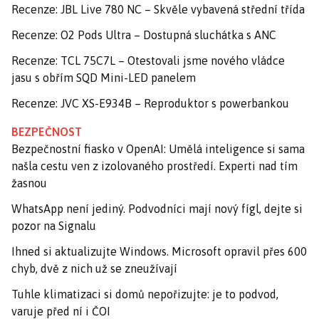
Recenze: JBL Live 780 NC – Skvěle vybavená střední třída
Recenze: O2 Pods Ultra – Dostupná sluchátka s ANC
Recenze: TCL 75C7L – Otestovali jsme nového vládce
jasu s obřím SQD Mini-LED panelem
Recenze: JVC XS-E934B – Reproduktor s powerbankou
BEZPEČNOST
Bezpečnostní fiasko v OpenAI: Umělá inteligence si sama
našla cestu ven z izolovaného prostředí. Experti nad tím
žasnou
WhatsApp není jediný. Podvodníci mají nový fígl, dejte si
pozor na Signalu
Ihned si aktualizujte Windows. Microsoft opravil přes 600
chyb, dvě z nich už se zneužívají
Tuhle klimatizaci si domů nepořizujte: je to podvod,
varuje před ní i ČOI