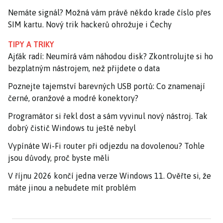
Nemáte signál? Možná vám právě někdo krade číslo přes
SIM kartu. Nový trik hackerů ohrožuje i Čechy
TIPY A TRIKY
Ajťák radí: Neumírá vám náhodou disk? Zkontrolujte si ho
bezplatným nástrojem, než přijdete o data
Poznejte tajemství barevných USB portů: Co znamenají
černé, oranžové a modré konektory?
Programátor si řekl dost a sám vyvinul nový nástroj. Tak
dobrý čistič Windows tu ještě nebyl
Vypínáte Wi-Fi router při odjezdu na dovolenou? Tohle
jsou důvody, proč byste měli
V říjnu 2026 končí jedna verze Windows 11. Ověřte si, že
máte jinou a nebudete mít problém