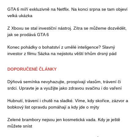
GTA 6 míří exkluzivně na Netflix. Na konci srpna se tam objeví
velká ukázka
Z Xboxu se stal investiční nástroj. Zítra se můžeme dozvědět,
jak se prodává GTA 6
Konec pohádky o bohatství z umělé inteligence? Slavný
investor z filmu Sázka na nejistotu věští trhům drsný pád
DOPORUČENÉ ČLÁNKY
Dýňová semínka nevyhazujte, prospívají vlasům, trávení či
srdci. Upravte je a využijte jako zdravou svačinu i do vaření
Hubnutí, trávení i chutě na sladké. Víme, kdy skořice, zázvor a
bobkový list opravdu pomáhají a kdy jde o mýty
Zelené brambory nejsou jen kosmetická vada. Kdy je ještě
můžete sníst