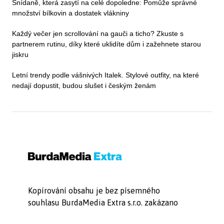
Snídaně, která zasytí na celé dopoledne: Pomůže správné
množství bílkovin a dostatek vlákniny
Každý večer jen scrollování na gauči a ticho? Zkuste s
partnerem rutinu, díky které uklidíte dům i zažehnete starou
jiskru
Letní trendy podle vášnivých Italek. Stylové outfity, na které
nedají dopustit, budou slušet i českým ženám
Kopírování obsahu je bez písemného
souhlasu BurdaMedia Extra s.r.o. zakázano