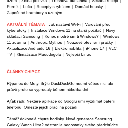
džem
|
Zelná polévka
|
Třešňová bublanina
|
Sekaná recept
|
Perník
|
Lečo
|
Recepty s rybízem
|
Domácí housky
|
Zapečené brambory s uzeným
AKTUÁLNÍ TÉMATA
Jak nastavit Wi-Fi
|
Varování před
kyberútoky
|
Instalace Windows 11 na starší počítač
|
Nový
skládací Samsung
|
Konec modré smrti Windows?
|
Windows
11 zdarma
|
Anthropic Mythos
|
Nouzové otevírání pračky
|
Aktualizace Androidu 16
|
Elektromobilita
|
iPhone 17
|
VLC
TV
|
Klimatizace Maoudegola
|
Nejlepší Linux
ČLÁNKY CHIP.CZ
Rýpanec do Mety. Brýle DuckDuckGo neumí vůbec nic, ale
právě proto se vyprodaly během několika dní
Ajťák radí: Některé aplikace od Googlu umí vyždímat baterii
telefonu. Omezte jejich práci na pozadí
Téměř dokonalé chytré hodinky. Nová generace Samsung
Galaxy Watch Ultra2 odstranila nedostatky svého předchůdce