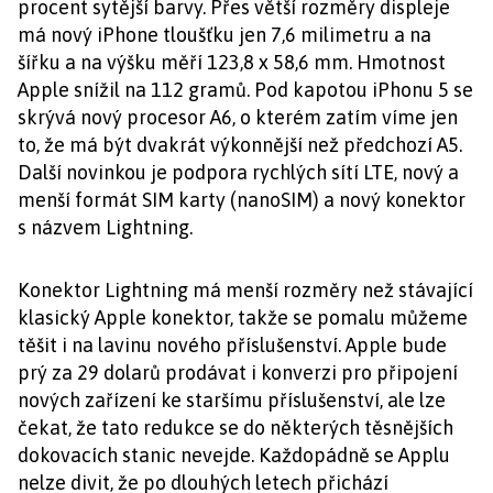
procent sytější barvy. Přes větší rozměry displeje
má nový iPhone tloušťku jen 7,6 milimetru a na
šířku a na výšku měří 123,8 x 58,6 mm. Hmotnost
Apple snížil na 112 gramů. Pod kapotou iPhonu 5 se
skrývá nový procesor A6, o kterém zatím víme jen
to, že má být dvakrát výkonnější než předchozí A5.
Další novinkou je podpora rychlých sítí LTE, nový a
menší formát SIM karty (nanoSIM) a nový konektor
s názvem Lightning.
Konektor Lightning má menší rozměry než stávající
klasický Apple konektor, takže se pomalu můžeme
těšit i na lavinu nového příslušenství. Apple bude
prý za 29 dolarů prodávat i konverzi pro připojení
nových zařízení ke staršímu příslušenství, ale lze
čekat, že tato redukce se do některých těsnějších
dokovacích stanic nevejde. Každopádně se Applu
nelze divit, že po dlouhých letech přichází