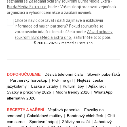
seznámili se
Zásadami ochrany soukromí BurdaMedia Extra -
BurdaMedia Extra s.r.o.
bude s Vašimi údaji pracovat zejména k
organizaci a vyhodnocení akce a zasílání novinek.
Chcete navíc dostávat i další zajímavé a exkluzivní
informace od našich partnerů? Pokud souhlasíte se
zpracováním údajů k tomuto účelu podle
Zásad ochrany
soukromí BurdaMedia Extra s.r.o.
, zaškrtněte toto pole.
© 2003—2026 BurdaMedia Extra s.r.o.
DOPORUČUJEME
Děsivá telefonní čísla
|
Slovník puberťáků
|
Partnerský horoskop
|
Pick me girl
|
Nejtěžší české
jazykolamy
|
Láska a vztahy
|
Kulturní tipy
|
Ajťák radí
|
Svátky a prázdniny 2026
|
Módní trendy 2026
|
WhatsApp
alternativy 2026
RECEPTY A VAŘENÍ
Vepřová panenka
|
Fazolky na
smetaně
|
Čokoládové muffiny
|
Banánový chlebíček
|
Chili
con carne
|
Sportovní nápoj
|
Zálivky na salát
|
Jahodový