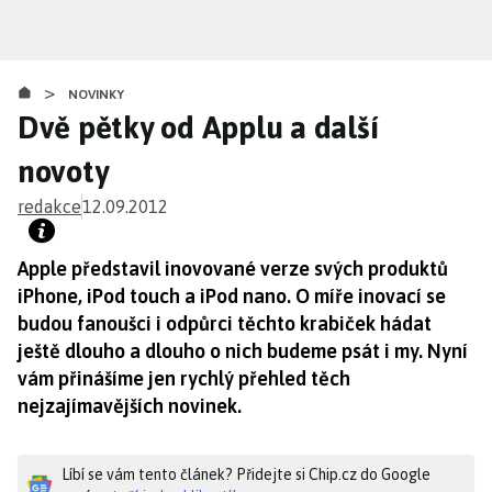
Přejít
k
hlavnímu
>
obsahu
NOVINKY
Dvě pětky od Applu a další
novoty
redakce
12.09.2012
Apple představil inovované verze svých produktů
iPhone, iPod touch a iPod nano. O míře inovací se
budou fanoušci i odpůrci těchto krabiček hádat
ještě dlouho a dlouho o nich budeme psát i my. Nyní
vám přinášíme jen rychlý přehled těch
nejzajímavějších novinek.
Líbí se vám tento článek? Přidejte si Chip.cz do Google