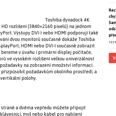
Rec
Rec
chy
Toshiba dynadock 4K
Sam
 HD rozlišení (3840×2160 pixelů) na jednom
ods
ayPort. Výstupy DVI-I nebo HDMI podporují také
pře
oužívání dvou monitorů současně dokáže Toshiba
TES
splayPort, HDMI nebo DVI-I současně zobrazit
 bereme v úvahu i primární displej počítače,
V
orů ve vysokém rozlišení velkou univerzálnost
ké požadavky na zobrazení množství informací.
 přizpůsobil požadavkům okolního prostředí, a
 vertikální polohy.
 straně a dvěma vepředu můžete připojit
d klávesnici, myš nebo kabel pro nabíjení