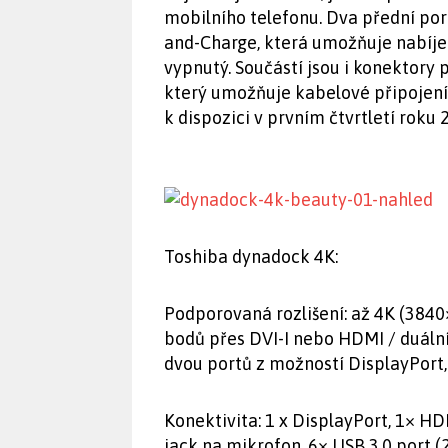
mobilního telefonu. Dva přední po
and-Charge, která umožňuje nabíjet
vypnutý. Součástí jsou i konektory 
který umožňuje kabelové připojení 
k dispozici v prvním čtvrtletí roku 
Toshiba dynadock 4K:
Podporovaná rozlišení: až 4K (384
bodů přes DVI-I nebo HDMI / duáln
dvou portů z možností DisplayPort,
Konektivita: 1 x DisplayPort, 1× HDM
jack na mikrofon, 6× USB 3.0 port 