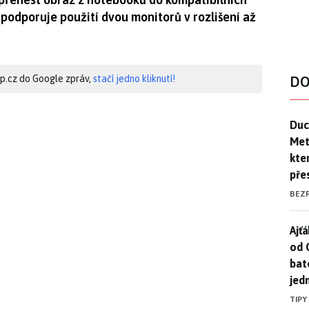
 podporuje použití dvou monitorů v rozlišení až
hip.cz do Google zpráv,
stačí jedno kliknutí!
DO
Duck
Duc
Mety
kte
pře
BEZ
Ajť
Ajťá
od 
bat
jed
TIPY