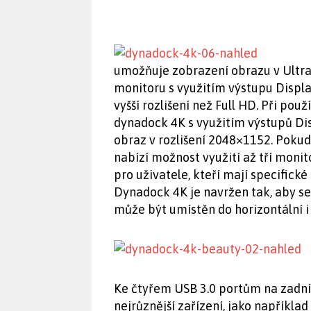
umožňuje zobrazení obrazu v Ultra
monitoru s využitím výstupu Displ
vyšší rozlišení než Full HD. Při p
dynadock 4K s využitím výstupů Di
obraz v rozlišení 2048×1152. Pokud
nabízí možnost využití až tří monit
pro uživatele, kteří mají specific
Dynadock 4K je navržen tak, aby se
může být umístěn do horizontální i
Ke čtyřem USB 3.0 portům na zadní
nejrůznější zařízení, jako napříkla