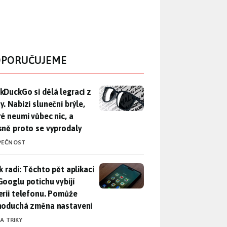
PORUČUJEME
DuckGo si dělá legraci z Mety. Nabízí sluneční brýle, které n
kDuckGo si dělá legraci z
. Nabízí sluneční brýle,
ré neumí vůbec nic, a
sně proto se vyprodaly
PEČNOST
ák radí: Těchto pět aplikací od Googlu potichu vybíjí baterii
k radí: Těchto pět aplikací
Googlu potichu vybíjí
erii telefonu. Pomůže
noduchá změna nastavení
 A TRIKY