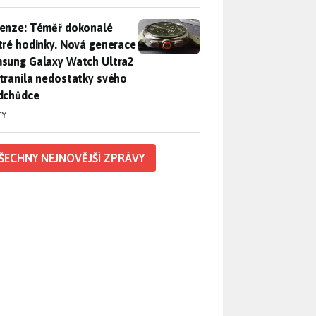
enze: Téměř dokonalé chytré hodinky. Nová generace Samsung
enze: Téměř dokonalé
tré hodinky. Nová generace
sung Galaxy Watch Ultra2
tranila nedostatky svého
dchůdce
TY
ŠECHNY NEJNOVĚJŠÍ ZPRÁVY