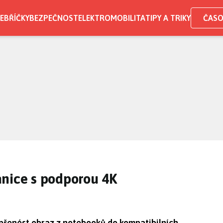
EBŘÍČKY
BEZPEČNOST
ELEKTROMOBILITA
TIPY A TRIKY
ČASO
anice s podporou 4K
přenést obraz z notebooků do kompatibilních