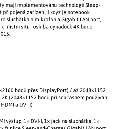
rty mají implementovánu technologii Sleep-
 připojená zařízení, i když je notebook
pro sluchátka a mikrofon a Gigabit LAN port,
k místní síti. Toshiba dynadock 4K bude
2015.
0×2160 bodů přes DisplayPort) / až 2048×1152
í 2K (2048×1152 bodů při současném používání
 HDMI a DVI-I)
I výstup, 1× DVI-I, 1× jack na sluchátka, 1×
(2× funkce Sleep-and-Charge), Gigabit LAN port