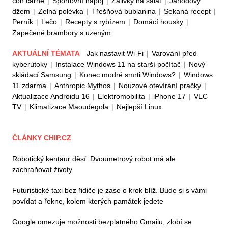
con carne
|
Sportovní nápoj
|
Zálivky na salát
|
Jahodový
džem
|
Zelná polévka
|
Třešňová bublanina
|
Sekaná recept
|
Perník
|
Lečo
|
Recepty s rybízem
|
Domácí housky
|
Zapečené brambory s uzeným
AKTUÁLNÍ TÉMATA
Jak nastavit Wi-Fi
|
Varování před
kyberútoky
|
Instalace Windows 11 na starší počítač
|
Nový
skládací Samsung
|
Konec modré smrti Windows?
|
Windows
11 zdarma
|
Anthropic Mythos
|
Nouzové otevírání pračky
|
Aktualizace Androidu 16
|
Elektromobilita
|
iPhone 17
|
VLC
TV
|
Klimatizace Maoudegola
|
Nejlepší Linux
ČLÁNKY CHIP.CZ
Robotický kentaur děsí. Dvoumetrový robot má ale
zachraňovat životy
Futuristické taxi bez řidiče je zase o krok blíž. Bude si s vámi
povídat a řekne, kolem kterých památek jedete
Google omezuje možnosti bezplatného Gmailu, zlobí se