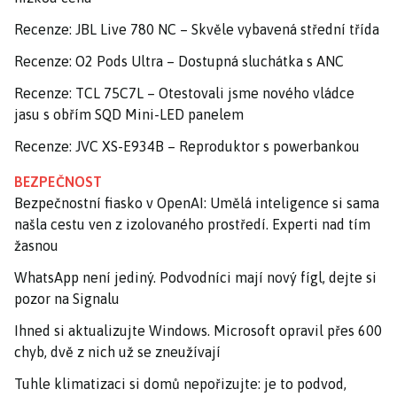
Recenze: JBL Live 780 NC – Skvěle vybavená střední třída
Recenze: O2 Pods Ultra – Dostupná sluchátka s ANC
Recenze: TCL 75C7L – Otestovali jsme nového vládce
jasu s obřím SQD Mini-LED panelem
Recenze: JVC XS-E934B – Reproduktor s powerbankou
BEZPEČNOST
Bezpečnostní fiasko v OpenAI: Umělá inteligence si sama
našla cestu ven z izolovaného prostředí. Experti nad tím
žasnou
WhatsApp není jediný. Podvodníci mají nový fígl, dejte si
pozor na Signalu
Ihned si aktualizujte Windows. Microsoft opravil přes 600
chyb, dvě z nich už se zneužívají
Tuhle klimatizaci si domů nepořizujte: je to podvod,