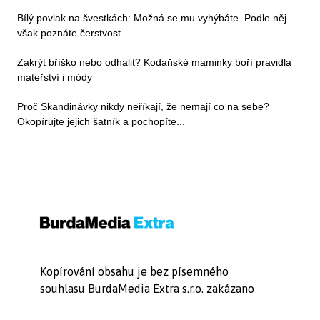
Bílý povlak na švestkách: Možná se mu vyhýbáte. Podle něj
však poznáte čerstvost
Zakrýt bříško nebo odhalit? Kodaňské maminky boří pravidla
mateřství i módy
Proč Skandinávky nikdy neříkají, že nemají co na sebe?
Okopírujte jejich šatník a pochopíte...
Kopírování obsahu je bez písemného
souhlasu BurdaMedia Extra s.r.o. zakázano