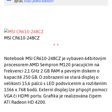
zpráv,
stačí jedno kliknutí!
MSI CR610-248CZ
«
»
Notebook MSI CR610-248CZ je vybaven 64bitovým
procesorem AMD Sempron M120 pracujícím na
frekvenci 2,1 GHz 2 GB RAM a pevným diskem o
kapacitě 250 GB. O zobrazení se stará displej o
velikosti 15,6 palců s LED podsvícením a rozlišením
1366 x 768 bodů. Externí displej lze připojit pomocí
VGA či HDMI portu. Grafika je realizována čipem
ATI Radeon HD 4200.