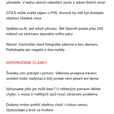
uživatelé. V lednu ukončí odesílání zpráv z adres třetích stran
GTA 6 může zvýšit zájem o PS5. Konzolí by měl být dostatek,
otázkou zůstává cena
Vydělal na AI, teď střeží přírodu. Šéf OpenAI poslal přes 100
milionů na záchranu slavného orlího páru
Návod: Zachraňte staré fotografie zdarma a bez skeneru.
Potřebujete jen negativ a dva mobily
DOPORUČENÉ ČLÁNKY
Švestky umí potrápit i pomoci. Vláknina prospívá trávení,
sorbitol může nadýmat a bílý povlak není plíseň ani špína
Vyhazujete jídlo jen kvůli datu? U některých potravin děláte
chybu, u masa či měkkých sýrů hrozí zdravotní problémy
Dušená mrkev potěší sladkou chutí i nízkou cenou.
Vyzkoušejte ji krok za krokem