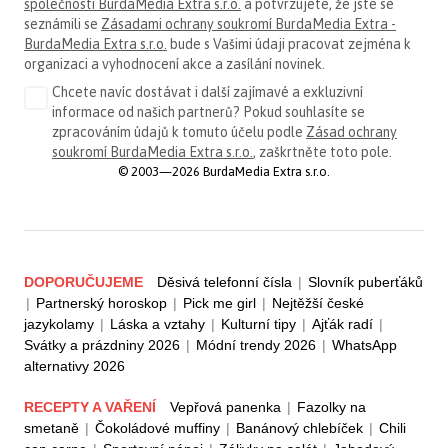
společnosti BurdaMedia Extra s.r.o.
a potvrzujete, že jste se
seznámili se
Zásadami ochrany soukromí BurdaMedia Extra -
BurdaMedia Extra s.r.o.
bude s Vašimi údaji pracovat zejména k
organizaci a vyhodnocení akce a zasílání novinek.
Chcete navíc dostávat i další zajímavé a exkluzivní
informace od našich partnerů? Pokud souhlasíte se
zpracováním údajů k tomuto účelu podle
Zásad ochrany
soukromí BurdaMedia Extra s.r.o.
, zaškrtněte toto pole.
© 2003—2026 BurdaMedia Extra s.r.o.
DOPORUČUJEME
Děsivá telefonní čísla
|
Slovník puberťáků
|
Partnerský horoskop
|
Pick me girl
|
Nejtěžší české
jazykolamy
|
Láska a vztahy
|
Kulturní tipy
|
Ajťák radí
|
Svátky a prázdniny 2026
|
Módní trendy 2026
|
WhatsApp
alternativy 2026
RECEPTY A VAŘENÍ
Vepřová panenka
|
Fazolky na
smetaně
|
Čokoládové muffiny
|
Banánový chlebíček
|
Chili