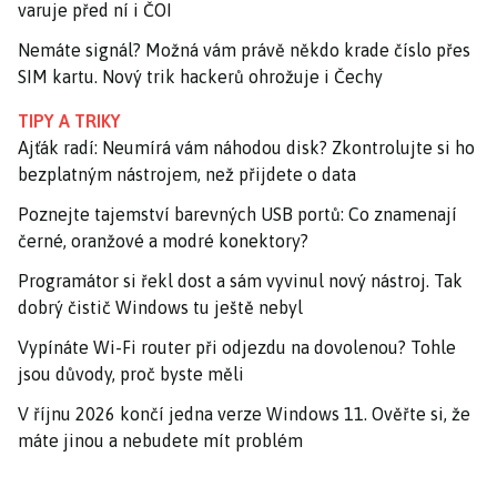
varuje před ní i ČOI
Nemáte signál? Možná vám právě někdo krade číslo přes
SIM kartu. Nový trik hackerů ohrožuje i Čechy
TIPY A TRIKY
Ajťák radí: Neumírá vám náhodou disk? Zkontrolujte si ho
bezplatným nástrojem, než přijdete o data
Poznejte tajemství barevných USB portů: Co znamenají
černé, oranžové a modré konektory?
Programátor si řekl dost a sám vyvinul nový nástroj. Tak
dobrý čistič Windows tu ještě nebyl
Vypínáte Wi-Fi router při odjezdu na dovolenou? Tohle
jsou důvody, proč byste měli
V říjnu 2026 končí jedna verze Windows 11. Ověřte si, že
máte jinou a nebudete mít problém