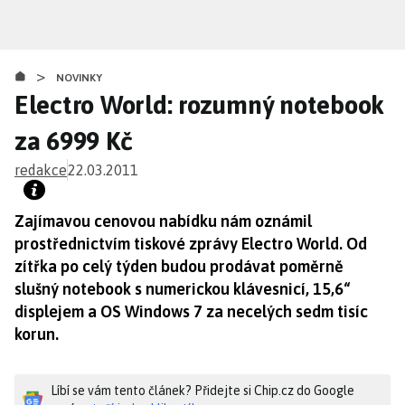
Přejít
k
hlavnímu
>
obsahu
NOVINKY
Electro World: rozumný notebook
za 6999 Kč
redakce
22.03.2011
Zajímavou cenovou nabídku nám oznámil
prostřednictvím tiskové zprávy Electro World. Od
zítřka po celý týden budou prodávat poměrně
slušný notebook s numerickou klávesnicí, 15,6“
displejem a OS Windows 7 za necelých sedm tisíc
korun.
Líbí se vám tento článek? Přidejte si Chip.cz do Google