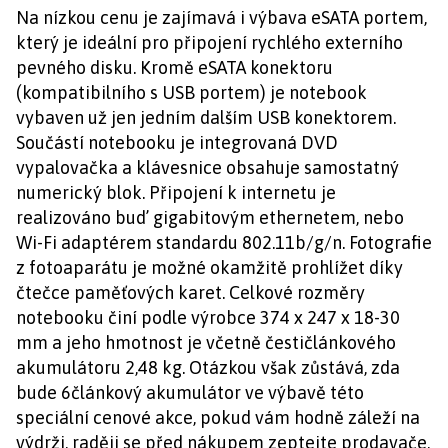
Na nízkou cenu je zajímavá i výbava eSATA portem,
který je ideální pro připojení rychlého externího
pevného disku. Kromě eSATA konektoru
(kompatibilního s USB portem) je notebook
vybaven už jen jedním dalším USB konektorem.
Součástí notebooku je integrovaná DVD
vypalovačka a klávesnice obsahuje samostatný
numerický blok. Připojení k internetu je
realizováno bud’ gigabitovým ethernetem, nebo
Wi-Fi adaptérem standardu 802.11b/g/n. Fotografie
z fotoaparátu je možné okamžitě prohlížet díky
čtečce paměťových karet. Celkové rozměry
notebooku činí podle výrobce 374 x 247 x 18-30
mm a jeho hmotnost je včetně čestičlánkového
akumulátoru 2,48 kg. Otázkou však zůstává, zda
bude 6článkový akumulátor ve výbavě této
speciální cenové akce, pokud vám hodně záleží na
výdrži, raději se před nákupem zeptejte prodavače,