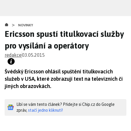
Přejít
k
hlavnímu
>
obsahu
NOVINKY
Ericsson spustí titulkovací služby
pro vysílání a operátory
redakce
03.05.2015
Švédský Ericsson ohlásil spuštění titulkovacích
služeb v USA, které zobrazují text na televizních či
jiných obrazovkách.
Líbí se vám tento článek? Přidejte si Chip.cz do Google
zpráv,
stačí jedno kliknutí!