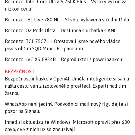
Recenze: Intel Core Ultra 5 250K Plus – Vysoký výkon za
nízkou cenu
Recenze: JBL Live 780 NC – Skvěle vybavená střední třída
Recenze: O2 Pods Ultra – Dostupná sluchátka s ANC
Recenze: TCL 75C7L – Otestovali jsme nového vládce
jasu s obřím SQD Mini-LED panelem
Recenze: JVC XS-E934B – Reproduktor s powerbankou
BEZPEČNOST
Bezpečnostní fiasko v OpenAI: Umělá inteligence si sama
našla cestu ven z izolovaného prostředí. Experti nad tím
žasnou
WhatsApp není jediný. Podvodníci mají nový fígl, dejte si
pozor na Signalu
Ihned si aktualizujte Windows. Microsoft opravil přes 600
chyb, dvě z nich už se zneužívají