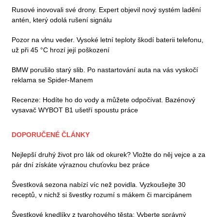
Rusové inovovali své drony. Expert objevil nový systém ladění
antén, který odolá rušení signálu
Pozor na vlnu veder. Vysoké letní teploty škodí baterii telefonu,
už při 45 °C hrozí její poškození
BMW porušilo starý slib. Po nastartování auta na vás vyskočí
reklama se Spider-Manem
Recenze: Hodíte ho do vody a můžete odpočívat. Bazénový
vysavač WYBOT B1 ušetří spoustu práce
DOPORUČENÉ ČLÁNKY
Nejlepší druhý život pro lák od okurek? Vložte do něj vejce a za
pár dní získáte výraznou chuťovku bez práce
Švestková sezona nabízí víc než povidla. Vyzkoušejte 30
receptů, v nichž si švestky rozumí s mákem či marcipánem
Švestkové knedlíky z tvarohového těsta: Vyberte správný