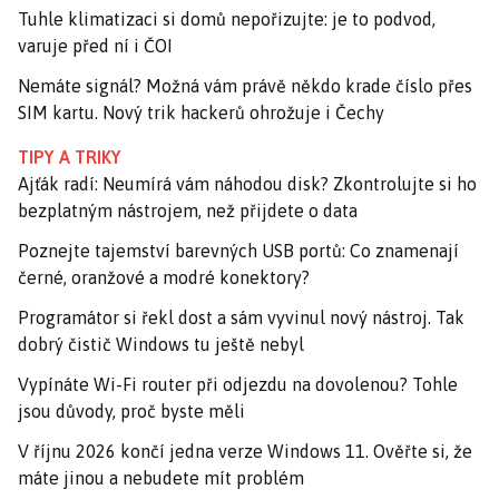
Tuhle klimatizaci si domů nepořizujte: je to podvod,
varuje před ní i ČOI
Nemáte signál? Možná vám právě někdo krade číslo přes
SIM kartu. Nový trik hackerů ohrožuje i Čechy
TIPY A TRIKY
Ajťák radí: Neumírá vám náhodou disk? Zkontrolujte si ho
bezplatným nástrojem, než přijdete o data
Poznejte tajemství barevných USB portů: Co znamenají
černé, oranžové a modré konektory?
Programátor si řekl dost a sám vyvinul nový nástroj. Tak
dobrý čistič Windows tu ještě nebyl
Vypínáte Wi-Fi router při odjezdu na dovolenou? Tohle
jsou důvody, proč byste měli
V říjnu 2026 končí jedna verze Windows 11. Ověřte si, že
máte jinou a nebudete mít problém