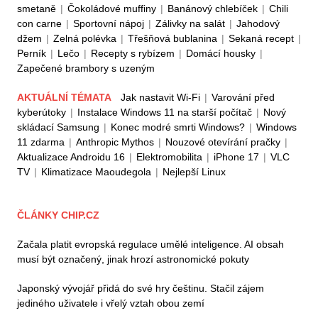
smetaně
|
Čokoládové muffiny
|
Banánový chlebíček
|
Chili
con carne
|
Sportovní nápoj
|
Zálivky na salát
|
Jahodový
džem
|
Zelná polévka
|
Třešňová bublanina
|
Sekaná recept
|
Perník
|
Lečo
|
Recepty s rybízem
|
Domácí housky
|
Zapečené brambory s uzeným
AKTUÁLNÍ TÉMATA
Jak nastavit Wi-Fi
|
Varování před
kyberútoky
|
Instalace Windows 11 na starší počítač
|
Nový
skládací Samsung
|
Konec modré smrti Windows?
|
Windows
11 zdarma
|
Anthropic Mythos
|
Nouzové otevírání pračky
|
Aktualizace Androidu 16
|
Elektromobilita
|
iPhone 17
|
VLC
TV
|
Klimatizace Maoudegola
|
Nejlepší Linux
ČLÁNKY CHIP.CZ
Začala platit evropská regulace umělé inteligence. AI obsah
musí být označený, jinak hrozí astronomické pokuty
Japonský vývojář přidá do své hry češtinu. Stačil zájem
jediného uživatele i vřelý vztah obou zemí