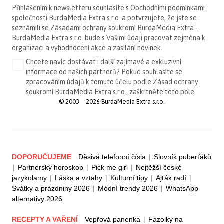
Přihlášením k newsletteru souhlasíte s
Obchodními podmínkami
společnosti BurdaMedia Extra s.r.o.
a potvrzujete, že jste se
seznámili se
Zásadami ochrany soukromí BurdaMedia Extra -
BurdaMedia Extra s.r.o.
bude s Vašimi údaji pracovat zejména k
organizaci a vyhodnocení akce a zasílání novinek.
Chcete navíc dostávat i další zajímavé a exkluzivní
informace od našich partnerů? Pokud souhlasíte se
zpracováním údajů k tomuto účelu podle
Zásad ochrany
soukromí BurdaMedia Extra s.r.o.
, zaškrtněte toto pole.
© 2003—2026 BurdaMedia Extra s.r.o.
DOPORUČUJEME
Děsivá telefonní čísla
|
Slovník puberťáků
|
Partnerský horoskop
|
Pick me girl
|
Nejtěžší české
jazykolamy
|
Láska a vztahy
|
Kulturní tipy
|
Ajťák radí
|
Svátky a prázdniny 2026
|
Módní trendy 2026
|
WhatsApp
alternativy 2026
RECEPTY A VAŘENÍ
Vepřová panenka
|
Fazolky na