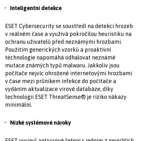
Inteligentní detekce
ESET Cybersecurity se soustředí na detekci hrozeb
v reálném čase a využívá pokročilou heuristiku na
ochranu uživatelů před neznámými hrozbami.
Použitím generických vzorků a proaktivní
technologie napomáhá odhalovat neznámé
mutace známých typů malwaru. Jakkoliv jsou
počítače nejvíc ohrožené internetovými hrozbami
v čase mezi průnikem infekce do počítače a
vydáním aktualizace virové databáze, díky
technologii ESET ThreatSense® je riziko nákazy
minimální.
Nízké systémové nároky
ESET vyvinul antivirové řešení s jedním z nejnižších