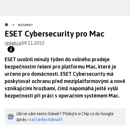
Přejít
k
hlavnímu
>
obsahu
NOVINKY
ESET Cybersecurity pro Mac
redakce
09.11.2010
ESET uvolnil minulý týden do volného prodeje
bezpečnostní řešení pro platformu Mac, které je
určeno pro domácnosti. ESET Cybersecurity má
poskytovat ochranu před meziplatformovými a nově
vznikajícími hrozbami, čímž napomáhá ještě vyšší
bezpečnosti při práci s operačním systémem Mac.
Líbí se vám tento článek? Přidejte si Chip.cz do Google
zpráv,
stačí jedno kliknutí!