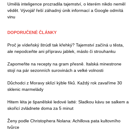
Umělá inteligence prozradila tajemství, o kterém nikdo neměl
vědět. Vývojář řeší záhadný únik informací a Google odmítá
vinu
DOPORUČENÉ ČLÁNKY
Proč je vídeňský štrúdl tak křehký? Tajemství začíná u těsta,
ale nepodceňte ani přípravu jablek, máslo či strouhanku
Zapomeňte na recepty na gram přesně. Italská minestrone
stojí na pár sezonních surovinách a velké volnosti
Důchodci z Moravy sklízí kýble fíků. Každý rok zavaříme 30
sklenic marmelády
Hitem léta je španělské ledové latté: Sladkou kávu se salkem a
skořicí zvládnete doma za 5 minut
Ženy podle Christophera Nolana: Achillova pata kultovního
tvůrce