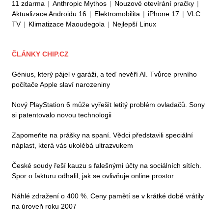
11 zdarma
|
Anthropic Mythos
|
Nouzové otevírání pračky
|
Aktualizace Androidu 16
|
Elektromobilita
|
iPhone 17
|
VLC
TV
|
Klimatizace Maoudegola
|
Nejlepší Linux
ČLÁNKY CHIP.CZ
Génius, který pájel v garáži, a teď nevěří AI. Tvůrce prvního
počítače Apple slaví narozeniny
Nový PlayStation 6 může vyřešit letitý problém ovladačů. Sony
si patentovalo novou technologii
Zapomeňte na prášky na spaní. Vědci představili speciální
náplast, která vás ukolébá ultrazvukem
České soudy řeší kauzu s falešnými účty na sociálních sítích.
Spor o fakturu odhalil, jak se ovlivňuje online prostor
Náhlé zdražení o 400 %. Ceny pamětí se v krátké době vrátily
na úroveň roku 2007