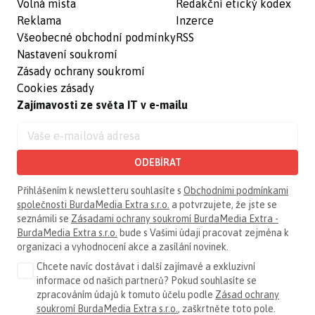
Volná místa
Redakční etický kodex
Reklama
Inzerce
Všeobecné obchodní podmínky
RSS
Nastavení soukromí
Zásady ochrany soukromí
Cookies zásady
Zajímavosti ze světa IT v e-mailu
ODEBÍRAT
Přihlášením k newsletteru souhlasíte s
Obchodními podmínkami
společnosti BurdaMedia Extra s.r.o.
a potvrzujete, že jste se
seznámili se
Zásadami ochrany soukromí BurdaMedia Extra -
BurdaMedia Extra s.r.o.
bude s Vašimi údaji pracovat zejména k
organizaci a vyhodnocení akce a zasílání novinek.
Chcete navíc dostávat i další zajímavé a exkluzivní
informace od našich partnerů? Pokud souhlasíte se
zpracováním údajů k tomuto účelu podle
Zásad ochrany
soukromí BurdaMedia Extra s.r.o.
, zaškrtněte toto pole.