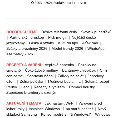
© 2003—2026 BurdaMedia Extra s.r.o.
DOPORUČUJEME
Děsivá telefonní čísla
|
Slovník puberťáků
|
Partnerský horoskop
|
Pick me girl
|
Nejtěžší české
jazykolamy
|
Láska a vztahy
|
Kulturní tipy
|
Ajťák radí
|
Svátky a prázdniny 2026
|
Módní trendy 2026
|
WhatsApp
alternativy 2026
RECEPTY A VAŘENÍ
Vepřová panenka
|
Fazolky na
smetaně
|
Čokoládové muffiny
|
Banánový chlebíček
|
Chili
con carne
|
Sportovní nápoj
|
Zálivky na salát
|
Jahodový
džem
|
Zelná polévka
|
Třešňová bublanina
|
Sekaná recept
|
Perník
|
Lečo
|
Recepty s rybízem
|
Domácí housky
|
Zapečené brambory s uzeným
AKTUÁLNÍ TÉMATA
Jak nastavit Wi-Fi
|
Varování před
kyberútoky
|
Instalace Windows 11 na starší počítač
|
Nový
skládací Samsung
|
Konec modré smrti Windows?
|
Windows