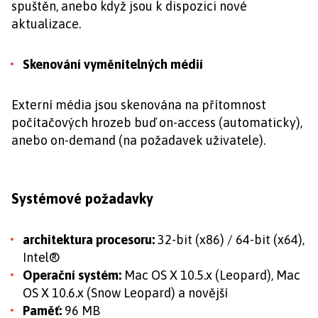
spuštěn, anebo když jsou k dispozici nové
aktualizace.
Skenování vyměnitelných médií
Externí média jsou skenována na přítomnost
počítačových hrozeb buď on-access (automaticky),
anebo on-demand (na požadavek uživatele).
Systémové požadavky
architektura procesoru:
32-bit (x86) / 64-bit (x64),
Intel®
Operační systém:
Mac OS X 10.5.x (Leopard), Mac
OS X 10.6.x (Snow Leopard) a novější
Paměť:
96 MB