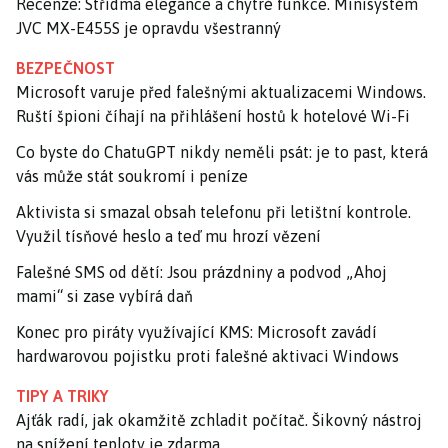
Recenze: Střídmá elegance a chytré funkce. Minisystém
JVC MX-E455S je opravdu všestranný
BEZPEČNOST
Microsoft varuje před falešnými aktualizacemi Windows.
Ruští špioni číhají na přihlášení hostů k hotelové Wi-Fi
Co byste do ChatuGPT nikdy neměli psát: je to past, která
vás může stát soukromí i peníze
Aktivista si smazal obsah telefonu při letištní kontrole.
Využil tísňové heslo a teď mu hrozí vězení
Falešné SMS od dětí: Jsou prázdniny a podvod „Ahoj
mami“ si zase vybírá daň
Konec pro piráty využívající KMS: Microsoft zavádí
hardwarovou pojistku proti falešné aktivaci Windows
TIPY A TRIKY
Ajťák radí, jak okamžitě zchladit počítač. Šikovný nástroj
na snížení teploty je zdarma