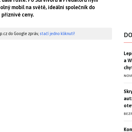
olný mobil na světě, ideální společník do
 příznivé ceny.
hip.cz do Google zpráv,
stačí jedno kliknutí!
DO
Lep
Lep
a W
chy
NOV
Skr
Skr
aut
ote
BEZ
Kom
Kom