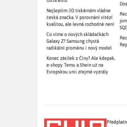
Ultra elitu
Dos
Nejlepším 3D tiskárnám vládne
Rec
česká značka. V porovnání vítězí
jsm
kvalitou, ale levná rozhodně není
SQD
Co víme o nových skládačkách
Rec
Galaxy Z? Samsung chystá
Rep
radikální proměnu i nový model
Konec zásilek z Číny? Ale kdepak,
e-shopy Temu a Shein už na
Evropskou unii zřejmě vyzrály
Předplatn