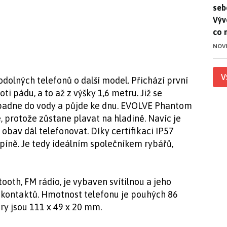
seb
Výv
co 
NOV
V
dolných telefonů o další model. Přichází první
ti pádu, a to až z výšky 1,6 metru. Již se
spadne do vody a půjde ke dnu. EVOLVE Phantom
 protože zůstane plavat na hladině. Navíc je
obav dál telefonovat. Díky certifikaci IP57
špíně. Je tedy ideálním společníkem rybářů,
ooth, FM rádio, je vybaven svítilnou a jeho
kontaktů. Hmotnost telefonu je pouhých 86
ry jsou 111 x 49 x 20 mm.