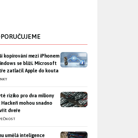
PORUČUJEME
ší kopírování mezi iPhonem a Windows se blíží. Microsoft chyt
ší kopírování mezi iPhonem
indows se blíží. Microsoft
tře zatlačil Apple do kouta
INKY
yté riziko pro dva miliony aut: Hackeři mohou snadno otevřít d
yté riziko pro dva miliony
: Hackeři mohou snadno
vřít dveře
PEČNOST
u umělá inteligence sebere práci a komu ne: Vývojář Microsoft
u umělá inteligence