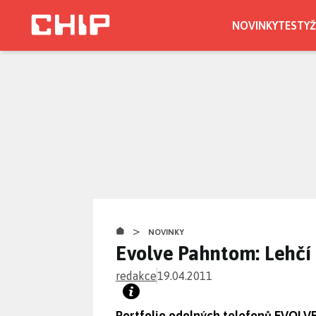
Přejít
k
NOVINKY
TESTY
Ž
hlavnímu
obsahu
>
NOVINKY
Evolve Pahntom: Lehčí
redakce
19.04.2011
Portfolio odolných telefonů EVOLVE