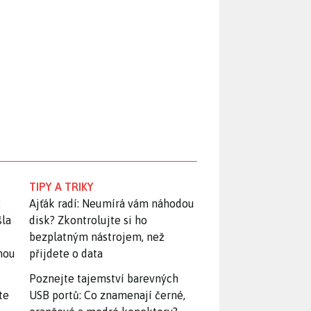
TIPY A TRIKY
:
Ajťák radí: Neumírá vám náhodou
šla
disk? Zkontrolujte si ho
bezplatným nástrojem, než
snou
přijdete o data
Poznejte tajemství barevných
te
USB portů: Co znamenají černé,