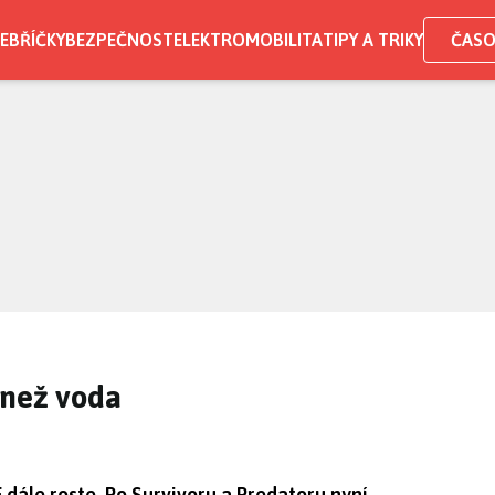
EBŘÍČKY
BEZPEČNOST
ELEKTROMOBILITA
TIPY A TRIKY
ČASO
 než voda
 dále roste. Po Survivoru a Predatoru nyní