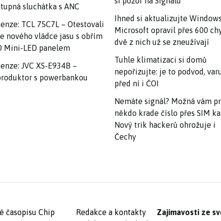
si pozor na Signalu
tupná sluchátka s ANC
Ihned si aktualizujte Windows
enze: TCL 75C7L – Otestovali
Microsoft opravil přes 600 ch
e nového vládce jasu s obřím
dvě z nich už se zneužívají
 Mini-LED panelem
Tuhle klimatizaci si domů
enze: JVC XS-E934B –
nepořizujte: je to podvod, var
roduktor s powerbankou
před ní i ČOI
Nemáte signál? Možná vám p
někdo krade číslo přes SIM ka
Nový trik hackerů ohrožuje i
Čechy
é časopisu Chip
Redakce a kontakty
Zajímavosti ze sv