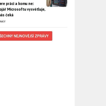
ere práci a komu ne:
ojář Microsoftu vysvětluje,
nás čeká
INKY
ŠECHNY NEJNOVĚJŠÍ ZPRÁVY