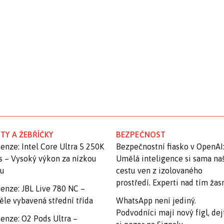
TY A ŽEBŘÍČKY
BEZPEČNOST
enze: Intel Core Ultra 5 250K
Bezpečnostní fiasko v OpenAI
s – Vysoký výkon za nízkou
Umělá inteligence si sama na
nu
cestu ven z izolovaného
prostředí. Experti nad tím ža
enze: JBL Live 780 NC –
ěle vybavená střední třída
WhatsApp není jediný.
Podvodníci mají nový fígl, dej
enze: O2 Pods Ultra –