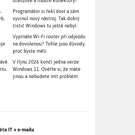
oranžové a modré konektory?
.
Programátor si řekl dost a sám
yb,
vyvinul nový nástroj. Tak dobrý
čistič Windows tu ještě nebyl
Vypínáte Wi-Fi router při odjezdu
uje
na dovolenou? Tohle jsou důvody,
proč byste měli
rávě
V říjnu 2026 končí jedna verze
rtu.
Windows 11. Ověřte si, že máte
jinou a nebudete mít problém
ěta IT v e-mailu