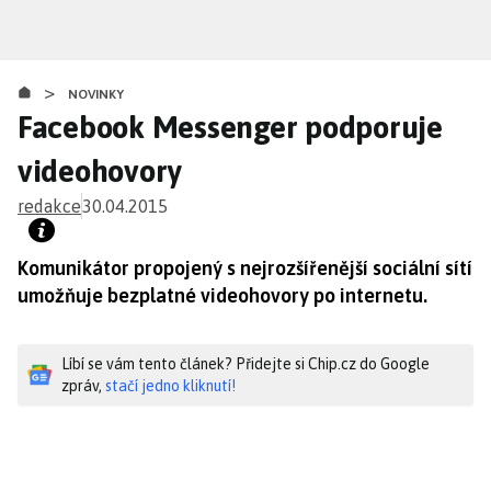
Přejít
k
hlavnímu
>
obsahu
NOVINKY
Facebook Messenger podporuje
videohovory
redakce
30.04.2015
Komunikátor propojený s nejrozšířenější sociální sítí
umožňuje bezplatné videohovory po internetu.
Líbí se vám tento článek? Přidejte si Chip.cz do Google
zpráv,
stačí jedno kliknutí!