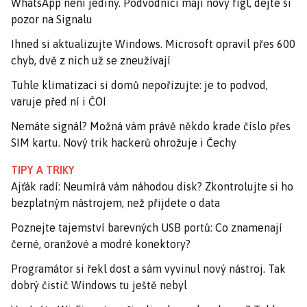
WhatsApp není jediný. Podvodníci mají nový fígl, dejte si
pozor na Signalu
Ihned si aktualizujte Windows. Microsoft opravil přes 600
chyb, dvě z nich už se zneužívají
Tuhle klimatizaci si domů nepořizujte: je to podvod,
varuje před ní i ČOI
Nemáte signál? Možná vám právě někdo krade číslo přes
SIM kartu. Nový trik hackerů ohrožuje i Čechy
TIPY A TRIKY
Ajťák radí: Neumírá vám náhodou disk? Zkontrolujte si ho
bezplatným nástrojem, než přijdete o data
Poznejte tajemství barevných USB portů: Co znamenají
černé, oranžové a modré konektory?
Programátor si řekl dost a sám vyvinul nový nástroj. Tak
dobrý čistič Windows tu ještě nebyl