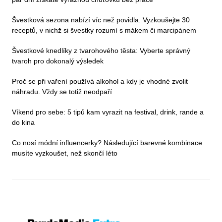
Švestková sezona nabízí víc než povidla. Vyzkoušejte 30
receptů, v nichž si švestky rozumí s mákem či marcipánem
Švestkové knedlíky z tvarohového těsta: Vyberte správný
tvaroh pro dokonalý výsledek
Proč se při vaření používá alkohol a kdy je vhodné zvolit
náhradu. Vždy se totiž neodpaří
Víkend pro sebe: 5 tipů kam vyrazit na festival, drink, rande a
do kina
Co nosí módní influencerky? Následující barevné kombinace
musíte vyzkoušet, než skončí léto