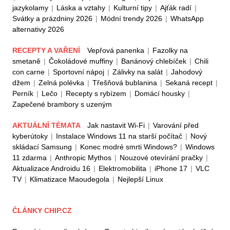
jazykolamy
|
Láska a vztahy
|
Kulturní tipy
|
Ajťák radí
|
Svátky a prázdniny 2026
|
Módní trendy 2026
|
WhatsApp
alternativy 2026
RECEPTY A VAŘENÍ
Vepřová panenka
|
Fazolky na
smetaně
|
Čokoládové muffiny
|
Banánový chlebíček
|
Chili
con carne
|
Sportovní nápoj
|
Zálivky na salát
|
Jahodový
džem
|
Zelná polévka
|
Třešňová bublanina
|
Sekaná recept
|
Perník
|
Lečo
|
Recepty s rybízem
|
Domácí housky
|
Zapečené brambory s uzeným
AKTUÁLNÍ TÉMATA
Jak nastavit Wi-Fi
|
Varování před
kyberútoky
|
Instalace Windows 11 na starší počítač
|
Nový
skládací Samsung
|
Konec modré smrti Windows?
|
Windows
11 zdarma
|
Anthropic Mythos
|
Nouzové otevírání pračky
|
Aktualizace Androidu 16
|
Elektromobilita
|
iPhone 17
|
VLC
TV
|
Klimatizace Maoudegola
|
Nejlepší Linux
ČLÁNKY CHIP.CZ