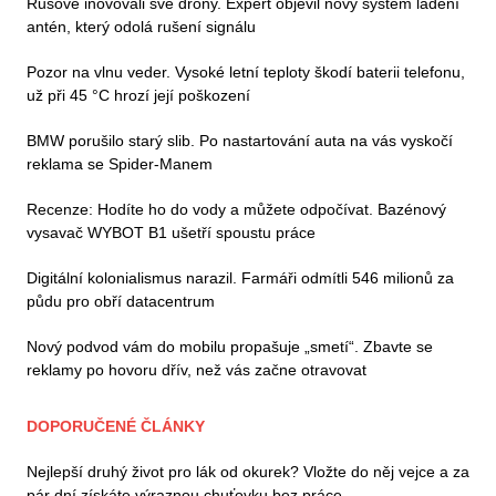
Rusové inovovali své drony. Expert objevil nový systém ladění
antén, který odolá rušení signálu
Pozor na vlnu veder. Vysoké letní teploty škodí baterii telefonu,
už při 45 °C hrozí její poškození
BMW porušilo starý slib. Po nastartování auta na vás vyskočí
reklama se Spider-Manem
Recenze: Hodíte ho do vody a můžete odpočívat. Bazénový
vysavač WYBOT B1 ušetří spoustu práce
Digitální kolonialismus narazil. Farmáři odmítli 546 milionů za
půdu pro obří datacentrum
Nový podvod vám do mobilu propašuje „smetí“. Zbavte se
reklamy po hovoru dřív, než vás začne otravovat
DOPORUČENÉ ČLÁNKY
Nejlepší druhý život pro lák od okurek? Vložte do něj vejce a za
pár dní získáte výraznou chuťovku bez práce