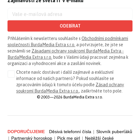
Zajímavosti ze světa IT v e-mailu
ODEBÍRAT
Přihlášením k newsletteru souhlasíte s
Obchodními podmínkami
společnosti BurdaMedia Extra s.r.o.
a potvrzujete, že jste se
seznámili se
Zásadami ochrany soukromí BurdaMedia Extra -
BurdaMedia Extra s.r.o.
bude s Vašimi údaji pracovat zejména k
organizaci a vyhodnocení akce a zasílání novinek.
Chcete navíc dostávat i další zajímavé a exkluzivní
informace od našich partnerů? Pokud souhlasíte se
zpracováním údajů k tomuto účelu podle
Zásad ochrany
soukromí BurdaMedia Extra s.r.o.
, zaškrtněte toto pole.
© 2003—2026 BurdaMedia Extra s.r.o.
DOPORUČUJEME
Děsivá telefonní čísla
|
Slovník puberťáků
|
Partnerský horoskop
|
Pick me girl
|
Nejtěžší české