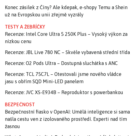
Konec zásilek z Číny? Ale kdepak, e-shopy Temu a Shein
už na Evropskou unii zřejmě vyzrály
TESTY A ŽEBŘÍČKY
Recenze: Intel Core Ultra 5 250K Plus – Vysoký výkon za
nízkou cenu
Recenze: JBL Live 780 NC – Skvěle vybavená střední třída
Recenze: O2 Pods Ultra – Dostupná sluchátka s ANC
Recenze: TCL 75C7L – Otestovali jsme nového vládce
jasu s obřím SQD Mini-LED panelem
Recenze: JVC XS-E934B – Reproduktor s powerbankou
BEZPEČNOST
Bezpečnostní fiasko v OpenAI: Umělá inteligence si sama
našla cestu ven z izolovaného prostředí. Experti nad tím
žasnou