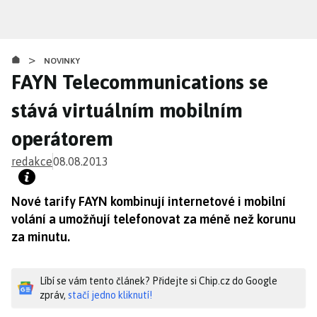
Přejít
k
hlavnímu
>
obsahu
NOVINKY
FAYN Telecommunications se
stává virtuálním mobilním
operátorem
redakce
08.08.2013
Nové tarify FAYN kombinují internetové i mobilní
volání a umožňují telefonovat za méně než korunu
za minutu.
Líbí se vám tento článek? Přidejte si Chip.cz do Google
zpráv,
stačí jedno kliknutí!