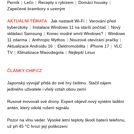
Perník
|
Lečo
|
Recepty s rybízem
|
Domácí housky
|
Zapečené brambory s uzeným
AKTUÁLNÍ TÉMATA
Jak nastavit Wi-Fi
|
Varování před
kyberútoky
|
Instalace Windows 11 na starší počítač
|
Nový
skládací Samsung
|
Konec modré smrti Windows?
|
Windows
11 zdarma
|
Anthropic Mythos
|
Nouzové otevírání pračky
|
Aktualizace Androidu 16
|
Elektromobilita
|
iPhone 17
|
VLC
TV
|
Klimatizace Maoudegola
|
Nejlepší Linux
ČLÁNKY CHIP.CZ
Japonský vývojář přidá do své hry češtinu. Stačil zájem
jediného uživatele i vřelý vztah obou zemí
Rusové inovovali své drony. Expert objevil nový systém ladění
antén, který odolá rušení signálu
Pozor na vlnu veder. Vysoké letní teploty škodí baterii telefonu,
už při 45 °C hrozí její poškození