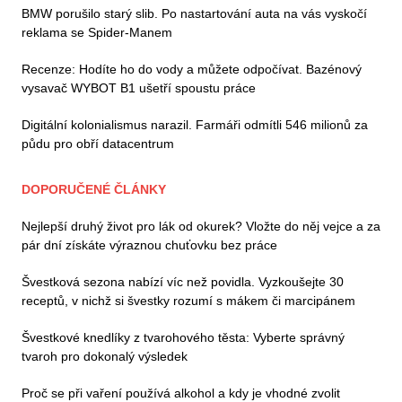
BMW porušilo starý slib. Po nastartování auta na vás vyskočí
reklama se Spider-Manem
Recenze: Hodíte ho do vody a můžete odpočívat. Bazénový
vysavač WYBOT B1 ušetří spoustu práce
Digitální kolonialismus narazil. Farmáři odmítli 546 milionů za
půdu pro obří datacentrum
DOPORUČENÉ ČLÁNKY
Nejlepší druhý život pro lák od okurek? Vložte do něj vejce a za
pár dní získáte výraznou chuťovku bez práce
Švestková sezona nabízí víc než povidla. Vyzkoušejte 30
receptů, v nichž si švestky rozumí s mákem či marcipánem
Švestkové knedlíky z tvarohového těsta: Vyberte správný
tvaroh pro dokonalý výsledek
Proč se při vaření používá alkohol a kdy je vhodné zvolit