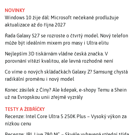
NOVINKY
Windows 10 žije dál: Microsoft nečekaně prodlužuje
aktualizace až do října 2027
Řada Galaxy S27 se rozroste o čtvrtý model. Nový telefon
může být ideálním mixem pro masy i Ultra elitu
Nejlepším 3D tiskárnám vládne česká značka. V
porovnání vítězí kvalitou, ale levná rozhodně není
Co víme o nových skládačkách Galaxy Z? Samsung chystá
radikální proměnu i nový model
Konec zásilek z Číny? Ale kdepak, e-shopy Temu a Shein
už na Evropskou unii zřejmě vyzrály
TESTY A ŽEBŘÍČKY
Recenze: Intel Core Ultra 5 250K Plus – Vysoký výkon za
nízkou cenu
Recenze: JBL Live 780 NC – Skvěle vybavená střední třída