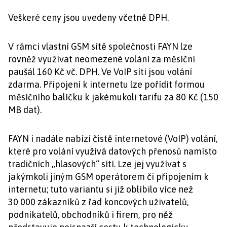
Veškeré ceny jsou uvedeny včetně DPH.
V rámci vlastní GSM sítě společnosti FAYN lze
rovněž využívat neomezené volání za měsíční
paušál 160 Kč vč. DPH. Ve VoIP síti jsou volání
zdarma. Připojení k internetu lze pořídit formou
měsíčního balíčku k jakémukoli tarifu za 80 Kč (150
MB dat).
FAYN i nadále nabízí čistě internetové (VoIP) volání,
které pro volání využívá datových přenosů namísto
tradičních „hlasových“ sítí. Lze jej využívat s
jakýmkoli jiným GSM operátorem či připojením k
internetu; tuto variantu si již oblíbilo více než
30 000 zákazníků z řad koncových uživatelů,
podnikatelů, obchodníků i firem, pro něž