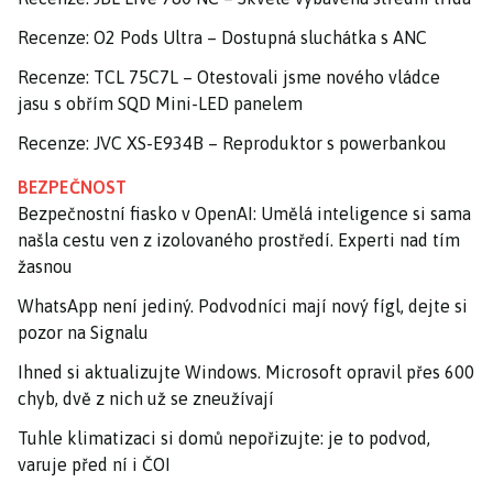
Recenze: O2 Pods Ultra – Dostupná sluchátka s ANC
Recenze: TCL 75C7L – Otestovali jsme nového vládce
jasu s obřím SQD Mini-LED panelem
Recenze: JVC XS-E934B – Reproduktor s powerbankou
BEZPEČNOST
Bezpečnostní fiasko v OpenAI: Umělá inteligence si sama
našla cestu ven z izolovaného prostředí. Experti nad tím
žasnou
WhatsApp není jediný. Podvodníci mají nový fígl, dejte si
pozor na Signalu
Ihned si aktualizujte Windows. Microsoft opravil přes 600
chyb, dvě z nich už se zneužívají
Tuhle klimatizaci si domů nepořizujte: je to podvod,
varuje před ní i ČOI