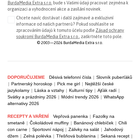
BurdaMedia Extra s.r.o.
bude s Vašimi údaji pracovat zejména k
organizaci a vyhodnocení akce a zasílání novinek.
Chcete navíc dostávat i další zajímavé a exkluzivní
informace od našich partnerů? Pokud souhlasíte se
zpracováním údajů k tomuto účelu podle
Zásad ochrany
soukromí BurdaMedia Extra s.r.o.
, zaškrtněte toto pole.
© 2003—2026 BurdaMedia Extra s.r.o.
DOPORUČUJEME
Děsivá telefonní čísla
|
Slovník puberťáků
|
Partnerský horoskop
|
Pick me girl
|
Nejtěžší české
jazykolamy
|
Láska a vztahy
|
Kulturní tipy
|
Ajťák radí
|
Svátky a prázdniny 2026
|
Módní trendy 2026
|
WhatsApp
alternativy 2026
RECEPTY A VAŘENÍ
Vepřová panenka
|
Fazolky na
smetaně
|
Čokoládové muffiny
|
Banánový chlebíček
|
Chili
con carne
|
Sportovní nápoj
|
Zálivky na salát
|
Jahodový
džem
|
Zelná polévka
|
Třešňová bublanina
|
Sekaná recept
|