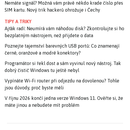
Nemáte signál? Možná vám právě někdo krade číslo přes
SIM kartu. Nový trik hackerů ohrožuje i Čechy
TIPY A TRIKY
Ajťák radí: Neumírá vám náhodou disk? Zkontrolujte si ho
bezplatným nástrojem, než přijdete o data
Poznejte tajemství barevných USB portů: Co znamenají
černé, oranžové a modré konektory?
Programátor si řekl dost a sám vyvinul nový nástroj. Tak
dobrý čistič Windows tu ještě nebyl
Vypínáte Wi-Fi router při odjezdu na dovolenou? Tohle
jsou důvody, proč byste měli
V říjnu 2026 končí jedna verze Windows 11. Ověřte si, že
máte jinou a nebudete mít problém