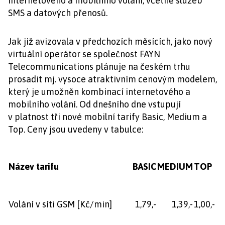
internetového a mobilního volání, včetně služeb
SMS a datových přenosů.
Jak již avizovala v předchozích měsících, jako nový
virtuální operátor se společnost FAYN
Telecommunications plánuje na českém trhu
prosadit mj. vysoce atraktivním cenovým modelem,
který je umožněn kombinací internetového a
mobilního volání. Od dnešního dne vstupují
v platnost tři nové mobilní tarify Basic, Medium a
Top. Ceny jsou uvedeny v tabulce:
Název tarifu
BASIC
MEDIUM
TOP
Volání v síti GSM [Kč/min]
1,79,-
1,39,-
1,00,-