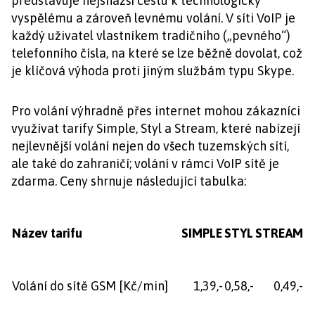
představuje nejsnazší cestu k technologicky
vyspělému a zároveň levnému volání. V síti VoIP je
každý uživatel vlastníkem tradičního („pevného“)
telefonního čísla, na které se lze běžně dovolat, což
je klíčová výhoda proti jiným službám typu Skype.
Pro volání výhradně přes internet mohou zákazníci
využívat tarify Simple, Styl a Stream, které nabízejí
nejlevnější volání nejen do všech tuzemských sítí,
ale také do zahraničí; volání v rámci VoIP sítě je
zdarma. Ceny shrnuje následující tabulka:
Název tarifu
SIMPLE
STYL
STREAM
Volání do sítě GSM [Kč/min]
1,39,-
0,58,-
0,49,-