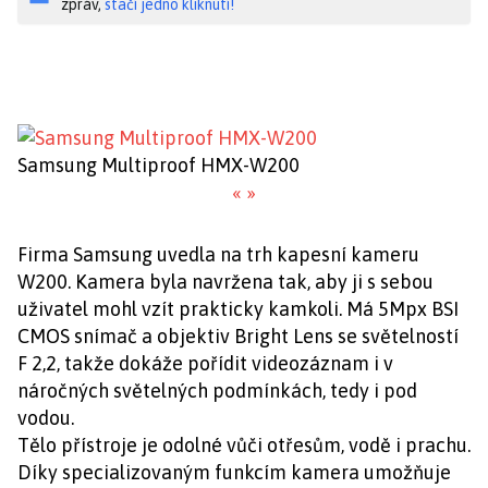
zpráv,
stačí jedno kliknutí!
Samsung Multiproof HMX-W200
«
»
Firma Samsung uvedla na trh kapesní kameru
W200. Kamera byla navržena tak, aby ji s sebou
uživatel mohl vzít prakticky kamkoli. Má 5Mpx BSI
CMOS snímač a objektiv Bright Lens se světelností
F 2,2, takže dokáže pořídit videozáznam i v
náročných světelných podmínkách, tedy i pod
vodou.
Tělo přístroje je odolné vůči otřesům, vodě i prachu.
Díky specializovaným funkcím kamera umožňuje