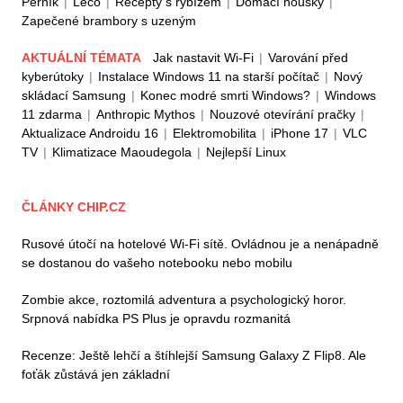
Perník
|
Lečo
|
Recepty s rybízem
|
Domácí housky
|
Zapečené brambory s uzeným
AKTUÁLNÍ TÉMATA
Jak nastavit Wi-Fi
|
Varování před
kyberútoky
|
Instalace Windows 11 na starší počítač
|
Nový
skládací Samsung
|
Konec modré smrti Windows?
|
Windows
11 zdarma
|
Anthropic Mythos
|
Nouzové otevírání pračky
|
Aktualizace Androidu 16
|
Elektromobilita
|
iPhone 17
|
VLC
TV
|
Klimatizace Maoudegola
|
Nejlepší Linux
ČLÁNKY CHIP.CZ
Rusové útočí na hotelové Wi-Fi sítě. Ovládnou je a nenápadně
se dostanou do vašeho notebooku nebo mobilu
Zombie akce, roztomilá adventura a psychologický horor.
Srpnová nabídka PS Plus je opravdu rozmanitá
Recenze: Ještě lehčí a štíhlejší Samsung Galaxy Z Flip8. Ale
foťák zůstává jen základní