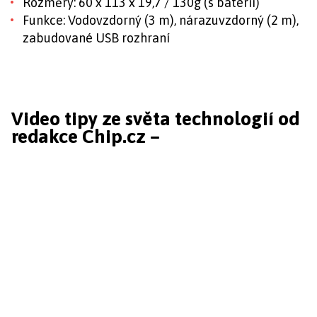
Rozměry: 60 x 113 x 19,7 / 130g (s baterií)
Funkce: Vodovzdorný (3 m), nárazuvzdorný (2 m),
zabudované USB rozhraní
Video tipy ze světa technologií od
redakce Chip.cz –