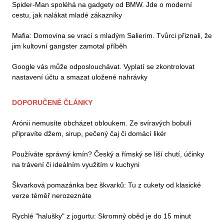
Spider-Man spoléhá na gadgety od BMW. Jde o moderní
cestu, jak nalákat mladé zákazníky
Mafia: Domovina se vrací s mladým Salierim. Tvůrci přiznali, že
jim kultovní gangster zamotal příběh
Google vás může odposlouchávat. Vyplatí se zkontrolovat
nastavení účtu a smazat uložené nahrávky
DOPORUČENÉ ČLÁNKY
Arónii nemusíte obcházet obloukem. Ze svíravých bobulí
připravíte džem, sirup, pečený čaj či domácí likér
Používáte správný kmín? Český a římský se liší chutí, účinky
na trávení či ideálním využitím v kuchyni
Škvarková pomazánka bez škvarků: Tu z cukety od klasické
verze téměř nerozeznáte
Rychlé "halušky" z jogurtu: Skromný oběd je do 15 minut