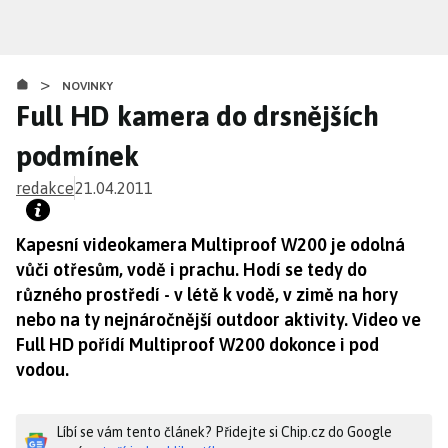
Přejít
k
hlavnímu
>
obsahu
NOVINKY
Full HD kamera do drsnějších
podmínek
redakce
21.04.2011
Kapesní videokamera Multiproof W200 je odolná
vůči otřesům, vodě i prachu. Hodí se tedy do
různého prostředí - v létě k vodě, v zimě na hory
nebo na ty nejnáročnější outdoor aktivity. Video ve
Full HD pořídí Multiproof W200 dokonce i pod
vodou.
Líbí se vám tento článek? Přidejte si Chip.cz do Google