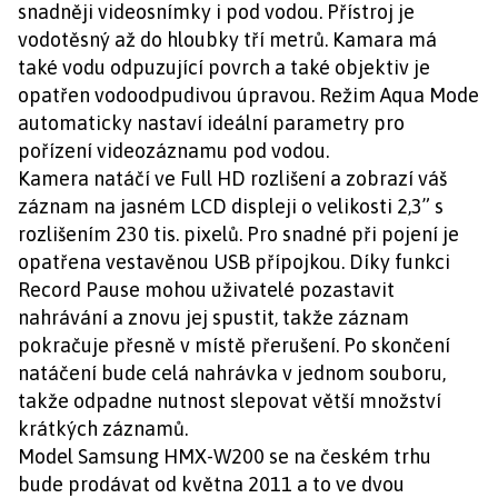
snadněji videosnímky i pod vodou. Přístroj je
vodotěsný až do hloubky tří metrů. Kamara má
také vodu odpuzující povrch a také objektiv je
opatřen vodoodpudivou úpravou. Režim Aqua Mode
automaticky nastaví ideální parametry pro
pořízení videozáznamu pod vodou.
Kamera natáčí ve Full HD rozlišení a zobrazí váš
záznam na jasném LCD displeji o velikosti 2,3” s
rozlišením 230 tis. pixelů. Pro snadné při pojení je
opatřena vestavěnou USB přípojkou. Díky funkci
Record Pause mohou uživatelé pozastavit
nahrávání a znovu jej spustit, takže záznam
pokračuje přesně v místě přerušení. Po skončení
natáčení bude celá nahrávka v jednom souboru,
takže odpadne nutnost slepovat větší množství
krátkých záznamů.
Model Samsung HMX-W200 se na českém trhu
bude prodávat od května 2011 a to ve dvou