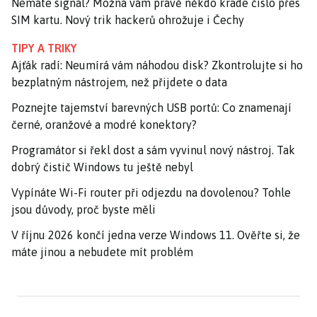
Nemáte signál? Možná vám právě někdo krade číslo přes
SIM kartu. Nový trik hackerů ohrožuje i Čechy
TIPY A TRIKY
Ajťák radí: Neumírá vám náhodou disk? Zkontrolujte si ho
bezplatným nástrojem, než přijdete o data
Poznejte tajemství barevných USB portů: Co znamenají
černé, oranžové a modré konektory?
Programátor si řekl dost a sám vyvinul nový nástroj. Tak
dobrý čistič Windows tu ještě nebyl
Vypínáte Wi-Fi router při odjezdu na dovolenou? Tohle
jsou důvody, proč byste měli
V říjnu 2026 končí jedna verze Windows 11. Ověřte si, že
máte jinou a nebudete mít problém