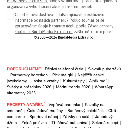
BurdaMedia Extra s.r.o.
bude s Vašimi údaji pracovat zejména k
organizaci a vyhodnocení akce a zasílání novinek.
Chcete navíc dostávat i další zajímavé a exkluzivní
informace od našich partnerů? Pokud souhlasíte se
zpracováním údajů k tomuto účelu podle
Zásad ochrany
soukromí BurdaMedia Extra s.r.o.
, zaškrtněte toto pole.
© 2003—2026 BurdaMedia Extra s.r.o.
DOPORUČUJEME
Děsivá telefonní čísla
|
Slovník puberťáků
|
Partnerský horoskop
|
Pick me girl
|
Nejtěžší české
jazykolamy
|
Láska a vztahy
|
Kulturní tipy
|
Ajťák radí
|
Svátky a prázdniny 2026
|
Módní trendy 2026
|
WhatsApp
alternativy 2026
RECEPTY A VAŘENÍ
Vepřová panenka
|
Fazolky na
smetaně
|
Čokoládové muffiny
|
Banánový chlebíček
|
Chili
con carne
|
Sportovní nápoj
|
Zálivky na salát
|
Jahodový
džem
|
Zelná polévka
|
Třešňová bublanina
|
Sekaná recept
|