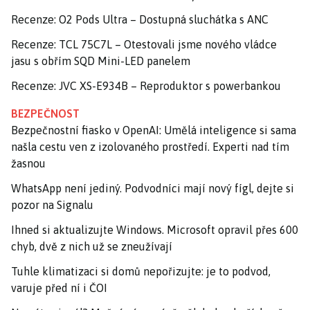
Recenze: O2 Pods Ultra – Dostupná sluchátka s ANC
Recenze: TCL 75C7L – Otestovali jsme nového vládce
jasu s obřím SQD Mini-LED panelem
Recenze: JVC XS-E934B – Reproduktor s powerbankou
BEZPEČNOST
Bezpečnostní fiasko v OpenAI: Umělá inteligence si sama
našla cestu ven z izolovaného prostředí. Experti nad tím
žasnou
WhatsApp není jediný. Podvodníci mají nový fígl, dejte si
pozor na Signalu
Ihned si aktualizujte Windows. Microsoft opravil přes 600
chyb, dvě z nich už se zneužívají
Tuhle klimatizaci si domů nepořizujte: je to podvod,
varuje před ní i ČOI